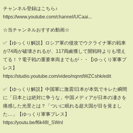
チャンネル登録はこちら♪
https://www.youtube.com/channel/UCaai...
☆当チャンネルおすすめ動画☆
✅【ゆっくり解説】ロシア軍の侵攻でウクライナ軍の戦車
が74両が破壊されるが、117両鹵獲して開戦時よりも増え
てる！？電子戦の重要車両までもが・・【ゆっくり軍事プ
レス】
https://studio.youtube.com/video/nqnrdWZCshk/edit
✅【ゆっくり解説】中国軍に激震!日本が本気でキレた瞬間
に「日本とは絶対に争うな」中国メディアが日本の凄さを
痛感した光景とは？「ついに眠れる超大国が目を覚まし
た…」【ゆっくり軍事プレス】
https://youtu.be/f6k48l_SWnI