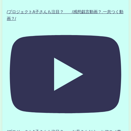
/プロジェクトA子さんも注目？ /感想戯言動画？.一息つく動
画？/