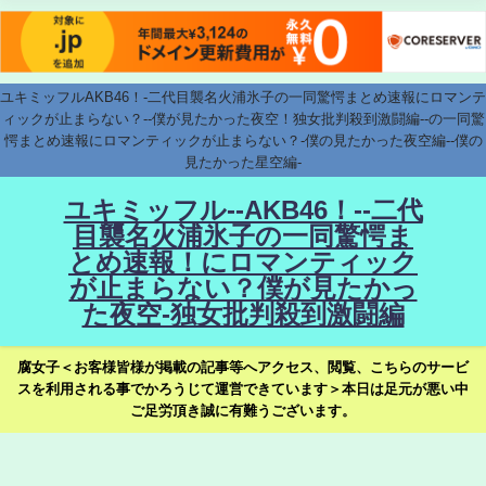
ユキミッフルAKB46！-二代目襲名火浦氷子の一同驚愕まとめ速報にロマンテ
ィックが止まらない？--僕が見たかった夜空！独女批判殺到激闘編--の一同驚
愕まとめ速報にロマンティックが止まらない？-僕の見たかった夜空編--僕の
見たかった星空編-
ユキミッフル--AKB46！--二代
目襲名火浦氷子の一同驚愕ま
とめ速報！にロマンティック
が止まらない？僕が見たかっ
た夜空-独女批判殺到激闘編
腐女子＜お客様皆様が掲載の記事等へアクセス、閲覧、こちらのサービ
スを利用される事でかろうじて運営できています＞本日は足元が悪い中
ご足労頂き誠に有難うございます。