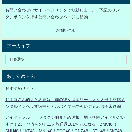
お問い合わせのサイトへクリックで移動します。
↓下記のリン
ク、ボタンを押すと問い合わせページに移動
お問い合せ
アーカイブ
おすすめ～ん
おすすめサイト
おネコさん的まとめ速報 僕の彼女はエリーちゃん人形！豆腐メ
ンタルメンヘラ電波中年アルバイターのぬいぐるみ男子末路編
アイドッフル！ ワタクシ的まとめ速報 地下格闘アイドルだい
すき！23 ひうらのアニメ放送局101ちゃんねる BNK48 ！
SNH48！JKT48！MNL48！SGO48！GNZ48！STU48！SKE48