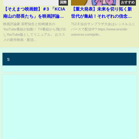
国際
おすすめ
【そえまつ映画館】＃3 「KCIA
【重大発表】未来を切り拓く新
南山の部長たち」を映画評論家
世代が集結！それぞれの信念を
の添野知生と松崎健夫が熱く語
ぶち上げ、仙女の明るい未来を
映画評論家 添野知生と松崎健夫の
?12.8 仙台サンプラザ大会はレッスルユニ
YouTube番組が始動！ TV番組から飛び出
バースで配信中? https://www.wrestle-
る！
約束！そして新たな挑戦へ――
しYouTube版としてリニュアル。 おスス
universe.com/ja/liv...
衝撃のゼビオアリーナ進出を発
メの新作映画・配信...
表！｜?12.8 仙台大会はレッスル
ユニバースで配信中?
s