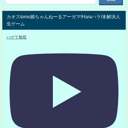
カオスtomo娘ちゃんねーるアーガマ!Haraハラ!未解決人
生ゲーム
ハゲて無双