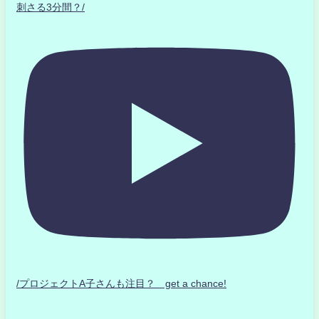
刺さる3分間？/
/プロジェクトA子さんも注目？ get a chance!