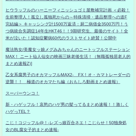
ヒウラッフルのハーニーフィニッシュゴミ屋敷補完計画 ＜必殺！
生前整理人！孤立し孤独死からの～特殊清掃・遺品整理への道F
完結編＞ キャッシング計1500万返済：厨二病借金3500万円！う
つ病統合失調症14年生HKT46！！9期研究生、最後のサイト！全
米が泣いた！認知症鬱病60代のラストサイト絶賛！公開中
魔法熟女/美魔女ッ娘メグみみちゃんのニートッフルステーション
MAX！ ニート仙人仙女の映画三昧老後生活！（無職孤独居老人的
まとめ速報Z)]
乙女系腐男子のオカマッフルMAX2- FX！オ・カマトレーダーの
逆襲！！ 極道のオカマたち編（おもしろ動画まとめ速報）
スーパーウンコ！
新・ハゲッフル！哀愁のハゲ男の髪ってるまとめ速報！！激しく
ハゲっTEL？
こじ！コジッフル@！-レズっ娘百合ネエ！こじらせ！50独身処
女のBL腐女子的まとめ速報-