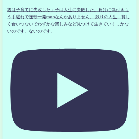
親は子育てに失敗した」子は人生に失敗した。負けに気付きも
う手遅れで逆転一発manなんかありません、 残りの人生、貧し
く食いつないでわずかな楽しみなど見つけて生きていくしかな
いのです。ないのです。