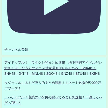
チャンネル登録
アイドッフル！ ワタクシ的まとめ速報 地下格闘アイドルだい
すき！23 ひうらのアニメ放送局101ちゃんねる BNK48 ！
SNH48！JKT48！MNL48！SGO48！GNZ48！STU48！SKE48
タダッフル！ネトゲ廃人的まとめ速報！！ネット乞食DE2000万
パワーズ！
・ハゲッフル！哀愁のハゲ男の髪ってるまとめ速報！！激しくハ
ゲっTEL？