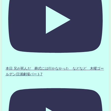
本日 兄が死んだ 葬式には行かなかった などなど 木曜ゴー
ルデン日浦劇場パート7