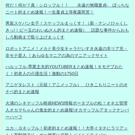
何だ！何が？真・シロッフル！！ 永遠の無職童貞- ぼっちな
ニート的まとめ速報！一生童貞上等夜露死苦！
男装スケバン女子！スケッフルまっくす！（新・ナンノひゃくし
きっ!！ビー玉のおいぬさん的まとめ速報） 話題な事件からおも
しろ動画まで取り上げまっくす
ロボットアニメ！メカと美少女キャラだいすき永遠の非リア充・
非モテ星人 ！あらゆるマニアの為のマニアックサイト
ハルッフル-専業主夫的YOUTUBERまとめ速報！キモデブおた
く！初老人の介護生活！激動の1750日
アニゲタレスト（元祖！アニメッフル） ひきこもりニートのオ
ナベ的まとめ速報
火浦のシネマッフル映画NEWS情報ポータブルの杜！オネエ管理
人オカマちゃんの鬼女的まとめ速報!オカマッフルアタックナンバ
ーハーフ
ユカ・ヨネッフル！初老的まとめ速報！！大帝イタチにラリアッ