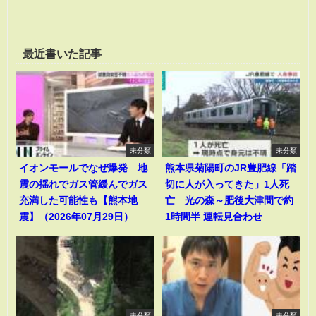
最近書いた記事
未分類
未分類
イオンモールでなぜ爆発 地
熊本県菊陽町のJR豊肥線「踏
震の揺れでガス管緩んでガス
切に人が入ってきた」1人死
充満した可能性も【熊本地
亡 光の森～肥後大津間で約
震】（2026年07月29日）
1時間半 運転見合わせ
未分類
未分類