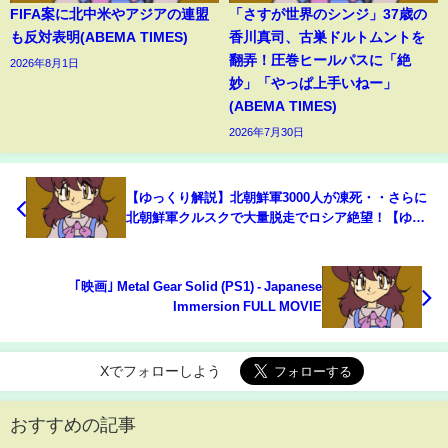
FIFA案に北中米やアジアの連盟
「さすが世界のシンジ」37歳の
も反対表明(ABEMA TIMES)
香川真司、古巣ドルトムントを
翻弄！圧巻ヒールパスに「絶
2026年8月1日
妙」「やっぱ上手いねー」
(ABEMA TIMES)
2026年7月30日
【ゆっくり解説】北朝鮮軍3000人が凍死・・さらに
北朝鮮軍クルスクで大量脱走でロシア絶望！【ゆっ
くり軍事プレス】
｢映画｣ Metal Gear Solid (PS1) - Japanese
Immersion FULL MOVIE
Xでフォローしよう
おすすめの記事