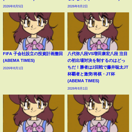
2026年8月5日
2026年8月2日
FIFA 子会社設立の投資計画撤回
八代弥八段VS増田康宏八段 注目
(ABEMA TIMES)
の初出場対決を制するのはどっ
ちだ！勝者は2回戦で藤井聡太JT
2026年8月1日
杯覇者と激突/将棋・JT杯
(ABEMA TIMES)
2026年8月1日