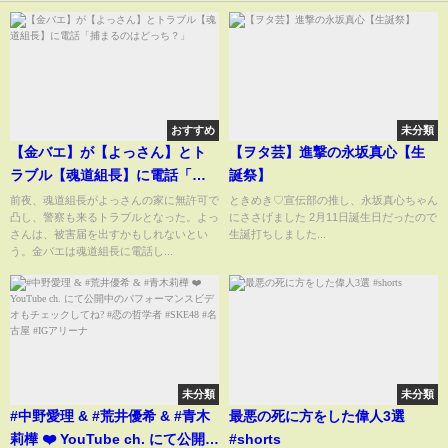
おすすめ
未分類
【金バエ】が【よっさん】とト
【ヲタ芸】進撃の永坂真心【生
ラブル【魂道組長】に電話「捕
誕祭】
まるのはどっち？」
前夜、魂道組長がよっさんの家に無許可で
ときめき♡宣伝部の推し、永坂真心ちゃん
凸し、警察も来るトラブルとなった。よっ
にささげました 2月11日誕生日だったので
さんは、被害届を出すかもしれないとい
生誕打ちしました...
う。金バエは魂道組長に電話し...
未分類
未分類
#中野愛理 & #荒井優希 & #青木
最悪の死に方をした偉人3選
莉樺 ❤️ YouTube ch. にて公開中
#shorts