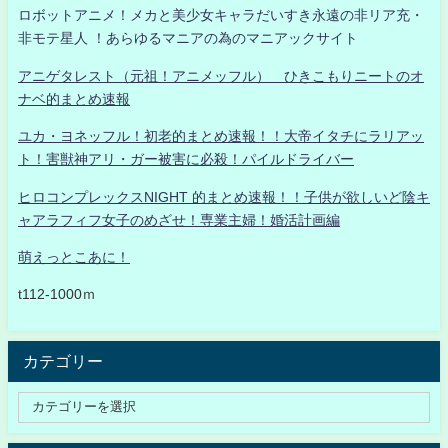
ロボットアニメ！メカと美少女キャラだいすき永遠の非リア充・
非モテ星人 ！あらゆるマニアの為のマニアックサイト
アニゲタレスト（元祖！アニメッフル） ひきこもりニートのオ
ナベ的まとめ速報
ユカ・ヨネッフル！初老的まとめ速報！！大帝イタチにラリアッ
ト！害獣神アリ・ガー被害に必殺！パイルドライバー
ヒロコンプレックスNIGHT 的まとめ速報！！子供が欲しいど陰キ
ャアラフィフ女子のめざせ！専業主婦！婚活計画編
萌えっとこあに！
t112-1000ｍ
カテゴリー