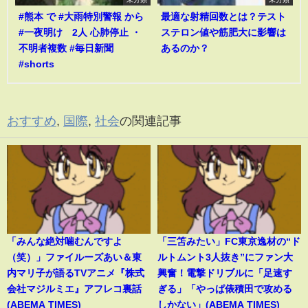
#熊本 で #大雨特別警報 から
最適な射精回数とは？テスト
#一夜明け 2人 心肺停止 ・
ステロン値や筋肥大に影響は
不明者複数 #毎日新聞
あるのか？
#shorts
おすすめ
,
国際
,
社会
の関連記事
「みんな絶対噛むんですよ
「三笘みたい」FC東京逸材の“ド
（笑）」ファイルーズあい＆東
ルトムント3人抜き”にファン大
内マリ子が語るTVアニメ『株式
興奮！電撃ドリブルに「足速す
会社マジルミエ』アフレコ裏話
ぎる」「やっぱ俵積田で攻める
(ABEMA TIMES)
しかない」(ABEMA TIMES)