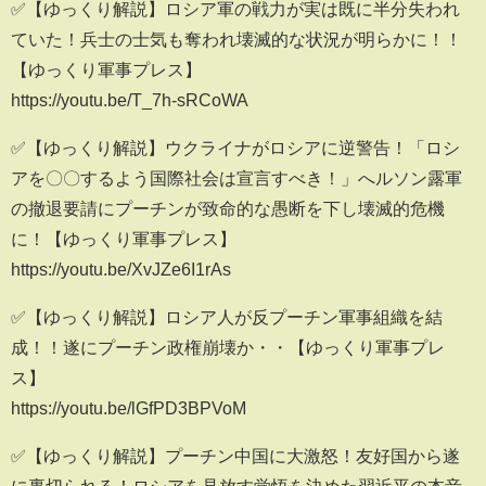
✅【ゆっくり解説】ロシア軍の戦力が実は既に半分失われ
ていた！兵士の士気も奪われ壊滅的な状況が明らかに！！
【ゆっくり軍事プレス】
https://youtu.be/T_7h-sRCoWA
✅【ゆっくり解説】ウクライナがロシアに逆警告！「ロシ
アを〇〇するよう国際社会は宣言すべき！」へルソン露軍
の撤退要請にプーチンが致命的な愚断を下し壊滅的危機
に！【ゆっくり軍事プレス】
https://youtu.be/XvJZe6I1rAs
✅【ゆっくり解説】ロシア人が反プーチン軍事組織を結
成！！遂にプーチン政権崩壊か・・【ゆっくり軍事プレ
ス】
https://youtu.be/lGfPD3BPVoM
✅【ゆっくり解説】プーチン中国に大激怒！友好国から遂