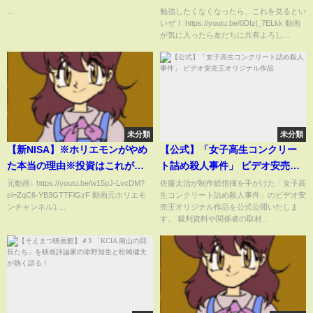
のパフォーマンスビデオもチェ
...
勉強したくなくなったら、これを見るとい
いぜ！ https://youtu.be/0DIzl_7ELkk 動画
ックしてね? #恋の哲学者
が気に入ったら友だちに共有よろし...
#SKE48 #名古屋 #IGアリーナ
未分類
未分類
【新NISA】※ホリエモンがやめ
【公式】「女子高生コンクリー
た本当の理由※投資はこれが正
ト詰め殺人事件」 ビデオ安売王
解です【堀江貴文切り抜き】
オリジナル作品
元動画↓ https://youtu.be/w15pJ-LvcDM?
佐藤太治が制作総指揮を手がけた「女子高
si=ZqC6-YB3GTTFlGzF 動画元ホリエモ
生コンクリート詰め殺人事件」のビデオ安
ンチャンネル⤵︎ ...
売王オリジナル作品を公式公開いたしま
す。 裁判資料や関係者の取材...