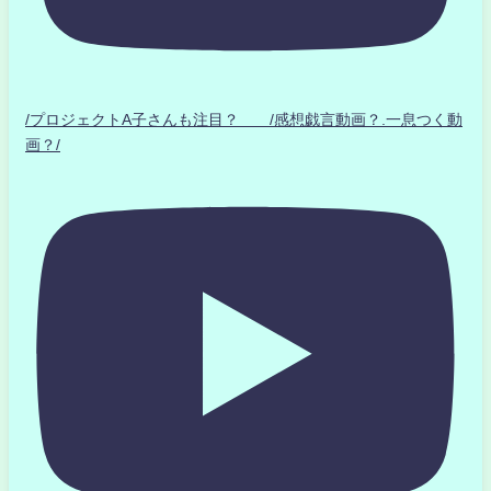
/プロジェクトA子さんも注目？ /感想戯言動画？.一息つく動
画？/