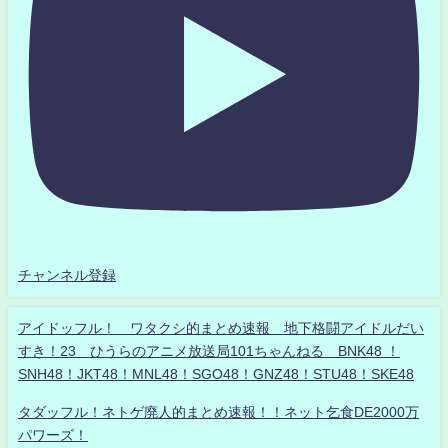
チャンネル登録
アイドッフル！ ワタクシ的まとめ速報 地下格闘アイドルだい
すき！23 ひうらのアニメ放送局101ちゃんねる BNK48 ！
SNH48！JKT48！MNL48！SGO48！GNZ48！STU48！SKE48
タダッフル！ネトゲ廃人的まとめ速報！！ネット乞食DE2000万
パワーズ！