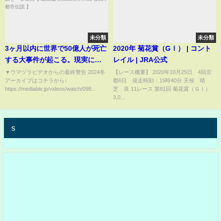
未分類
未分類
3ヶ月以内に世界で50億人が死亡
2020年 菊花賞（GⅠ） | コント
する大事件が起こる。現実にな
レイル | JRA公式
りつつある衝撃都市伝説を一挙
▼ウマヅラビデオからの最終警告 2024冬
【レース概要】 2020年10月25日 4回京
アーカイブはコチラから↓
都6日 発走時刻：15時40分 天候 晴
公開【 総集編 第三次世界大戦 核
https://mediable.jp/videos/watch/098...
芝 良 11レース 第81回 菊花賞（ＧⅠ）
戦争 都市伝説 】
3,0...
s