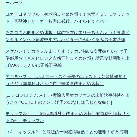
ーハーフ
ユカ・ヨネッフル！初老的まとめ速報！！大帝イタチにラリアッ
ト！害獣神アリ・ガー被害に必殺！パイルドライバー
おネコさん的まとめ速報 僕の彼女はエリーちゃん人形！豆腐メ
ンタルメンヘラ電波中年アルバイターのぬいぐるみ男子末路編
スケバン！デカッフルまっくす（デカい強い2次元嫁だいすき子
供部屋おじさんヒロシ之古惑仔的まとめ速報）話題な動画取り上
げMAX！デカいは正義刑事編
アキヨッフル-！ネオニートスケ番長のエキストラ芸能情報局！
（子ども部屋おばさんの自宅警備員的まとめ速報）
[ヨシヨシロッフル-！！-素浪人勇者カツオンの未解決事件簿へよ
うこそYOUKO！のナンノ洋子のはなしは信じるな編）]
モリッフル！ 50代無職独身的まとめ速報！有益便利情報サイ
トの杜 モリッフル
ユキユキッフル2！ど底辺的一同驚愕騒然まとめ速報！超氷河期