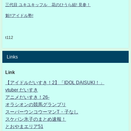
三代目 ユキユキッフル 花のひうら組! 見参！
魁!!アイドル塾!
t112
Links
Link
【アイドルだいすき！2】「IDOL DAISUKI！」
vtuber だいすき
アニメだいすき！26-
オラシオンの競馬グランプリ
スーパーウンコウーマンT・子なし
スケバン氷子のまとめ速報！
とおやまエリア51