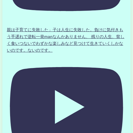
親は子育てに失敗した」子は人生に失敗した。負けに気付きも
う手遅れで逆転一発manなんかありません、 残りの人生、貧し
く食いつないでわずかな楽しみなど見つけて生きていくしかな
いのです。ないのです。