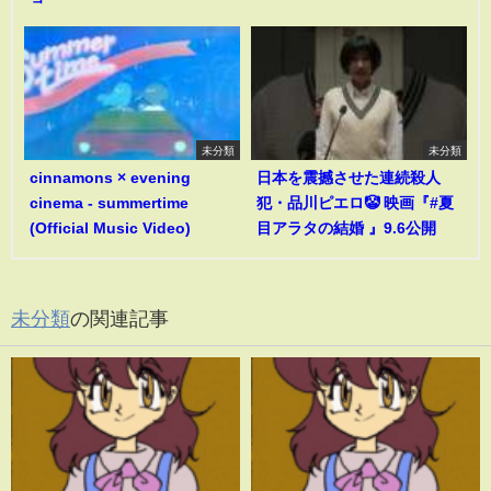
未分類
未分類
cinnamons × evening
日本を震撼させた連続殺人
cinema - summertime
犯・品川ピエロ🤡 映画『#夏
(Official Music Video)
目アラタの結婚 』9.6公開
未分類
の関連記事