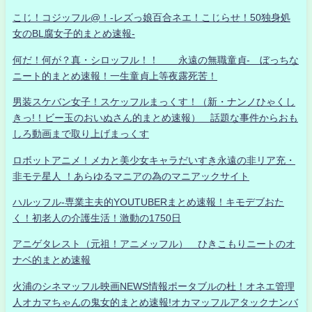
こじ！コジッフル@！-レズっ娘百合ネエ！こじらせ！50独身処
女のBL腐女子的まとめ速報-
何だ！何が？真・シロッフル！！ 永遠の無職童貞- ぼっちな
ニート的まとめ速報！一生童貞上等夜露死苦！
男装スケバン女子！スケッフルまっくす！（新・ナンノひゃくし
きっ!！ビー玉のおいぬさん的まとめ速報） 話題な事件からおも
しろ動画まで取り上げまっくす
ロボットアニメ！メカと美少女キャラだいすき永遠の非リア充・
非モテ星人 ！あらゆるマニアの為のマニアックサイト
ハルッフル-専業主夫的YOUTUBERまとめ速報！キモデブおた
く！初老人の介護生活！激動の1750日
アニゲタレスト（元祖！アニメッフル） ひきこもりニートのオ
ナベ的まとめ速報
火浦のシネマッフル映画NEWS情報ポータブルの杜！オネエ管理
人オカマちゃんの鬼女的まとめ速報!オカマッフルアタックナンバ