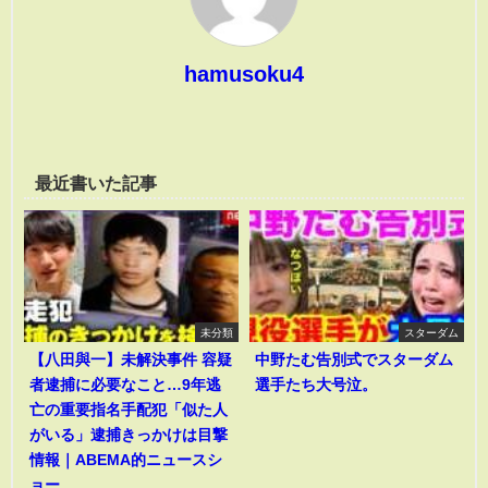
hamusoku4
最近書いた記事
未分類
スターダム
【八田與一】未解決事件 容疑
中野たむ告別式でスターダム
者逮捕に必要なこと…9年逃
選手たち大号泣。
亡の重要指名手配犯「似た人
がいる」逮捕きっかけは目撃
情報｜ABEMA的ニュースシ
ョー