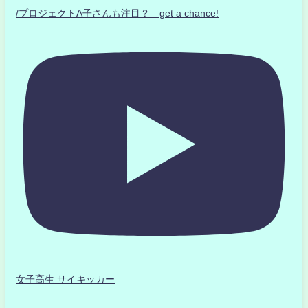
/プロジェクトA子さんも注目？ get a chance!
女子高生 サイキッカー