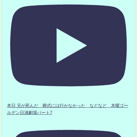
本日 兄が死んだ 葬式には行かなかった などなど 木曜ゴー
ルデン日浦劇場パート7