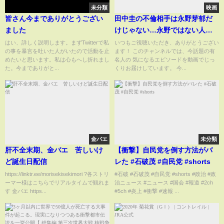
未分類
映画
皆さん今までありがとうござい
田中圭の不倫相手は永野芽郁だ
ました
けじゃない…永野ではない人気
タレントとの公開●●が目撃され
はい、詳しく説明します。まずTwitterで私
いつもご視聴いただき、ありがとうござい
の事を暴言を吐いた人がいたので活動を止
ます！ このチャンネルでは、今話題の有
た実態がヤバすぎる…ヤバすぎ
めたいと思います。私は心もへし折れまし
名人の 気になるエピソードを動画でじっ
る酒癖と不貞行為の真相に言葉
た。今までありがと...
くりお届けしています。 今...
を失う…
金バエ
未分類
肝不全末期、金バエ 苦しいけ
【衝撃】自民党を倒す方法がバ
ど誕生日配信
レた #石破茂 #自民党 #shorts
https://linktr.ee/morisekisekimori ?各ストリ
#石破 #石破茂 #自民党 #shorts #政治 #政
ーマー様はこちらでリアルタイムで観れま
治ニュース #ニュース #国会 #報道 #2ch
す 金バエ https...
#5ch #炎上 #衝撃 #速報 ...