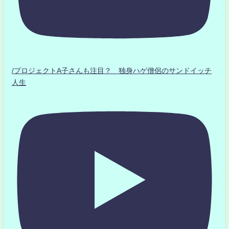
/プロジェクトA子さんも注目？ 独身ハゲ僧侶のサンドイッチ
人生