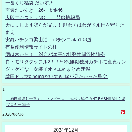
一番くじ福袋 だいすき
声優だいすき！26- bnk46
大阪エキストラNOTE！芸能情報局
天にまします我らが父よ！ 願わくはわがドル円を守りた
まえ！
実録パチンコ梁山泊！パチンコakb108道
有益便利情報サイトの杜
病は木から！ 24金バエ子の特発性間質性肺炎
真・モリタダッフル2！！50代無職独身ガチホモ童貞ギン
グ・ゲイなー女装子オネエ的まとめ速報
韓国ドラマcinemaだいすき-僕が見たかった星空-
1 -
【初日相場】一番くじ ワンピース エルバフ編 GIANT BASH!! Vol.2 場
ブロギー 軍子
2026/08/08
2024年12月