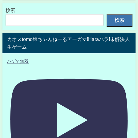
検索
検索
カオスtomo娘ちゃんねーるアーガマ!Haraハラ!未解決人
生ゲーム
ハゲて無双