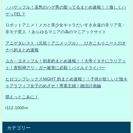
・ハゲッフル！哀愁のハゲ男の髪ってるまとめ速報！！激しくハ
ゲっTEL？
ロボットアニメ！メカと美少女キャラだいすき永遠の非リア充・
非モテ星人 ！あらゆるマニアの為のマニアックサイト
アニゲタレスト（元祖！アニメッフル） ひきこもりニートのオ
ナベ的まとめ速報
ユカ・ヨネッフル！初老的まとめ速報！！大帝イタチにラリアッ
ト！害獣神アリ・ガー被害に必殺！パイルドライバー
ヒロコンプレックスNIGHT 的まとめ速報！！子供が欲しいど陰キ
ャアラフィフ女子のめざせ！専業主婦！婚活計画編
萌えっとこあに！
t112-1000ｍ
カテゴリー