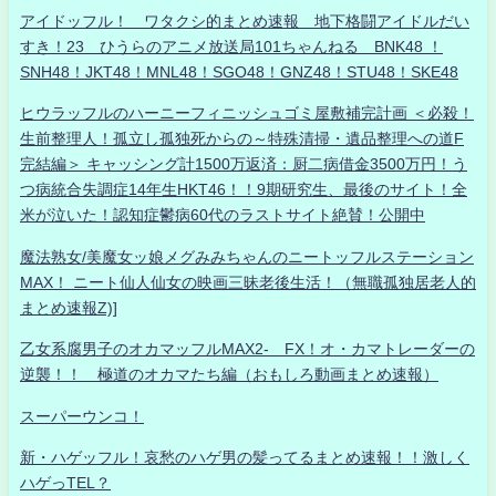
アイドッフル！ ワタクシ的まとめ速報 地下格闘アイドルだい
すき！23 ひうらのアニメ放送局101ちゃんねる BNK48 ！
SNH48！JKT48！MNL48！SGO48！GNZ48！STU48！SKE48
ヒウラッフルのハーニーフィニッシュゴミ屋敷補完計画 ＜必殺！
生前整理人！孤立し孤独死からの～特殊清掃・遺品整理への道F
完結編＞ キャッシング計1500万返済：厨二病借金3500万円！う
つ病統合失調症14年生HKT46！！9期研究生、最後のサイト！全
米が泣いた！認知症鬱病60代のラストサイト絶賛！公開中
魔法熟女/美魔女ッ娘メグみみちゃんのニートッフルステーション
MAX！ ニート仙人仙女の映画三昧老後生活！（無職孤独居老人的
まとめ速報Z)]
乙女系腐男子のオカマッフルMAX2- FX！オ・カマトレーダーの
逆襲！！ 極道のオカマたち編（おもしろ動画まとめ速報）
スーパーウンコ！
新・ハゲッフル！哀愁のハゲ男の髪ってるまとめ速報！！激しく
ハゲっTEL？