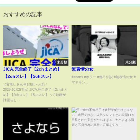
おすすめの記事
未分類
未分類
JICA,完全終了【2chまとめ】
無表情の女
【2chスレ】【5chスレ】
#shorts #ホラー #都市伝説 #無表情の女 #
マネキン...
1:名無しさん＠お腹いっぱい
2025.10.02(Thu) JICA,完全終了【2chまと
め】【2chスレ】【5chスレ】って動画が
話題らし...