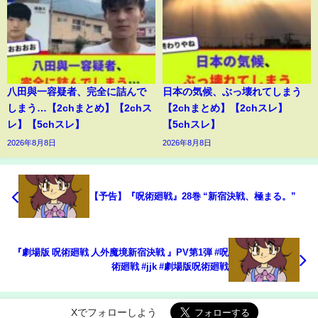
八田與一容疑者、完全に詰んで
日本の気候、ぶっ壊れてしまう
しまう…【2chまとめ】【2chス
【2chまとめ】【2chスレ】
レ】【5chスレ】
【5chスレ】
2026年8月8日
2026年8月8日
【予告】『呪術廻戦』28巻 “新宿決戦、極まる。”
『劇場版 呪術廻戦 人外魔境新宿決戦 』PV第1弾 #呪
術廻戦 #jjk #劇場版呪術廻戦
Xでフォローしよう