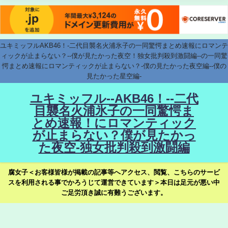
ユキミッフルAKB46！-二代目襲名火浦氷子の一同驚愕まとめ速報にロマンテ
ィックが止まらない？--僕が見たかった夜空！独女批判殺到激闘編--の一同驚
愕まとめ速報にロマンティックが止まらない？-僕の見たかった夜空編--僕の
見たかった星空編-
ユキミッフル--AKB46！--二代
目襲名火浦氷子の一同驚愕ま
とめ速報！にロマンティック
が止まらない？僕が見たかっ
た夜空-独女批判殺到激闘編
腐女子＜お客様皆様が掲載の記事等へアクセス、閲覧、こちらのサービ
スを利用される事でかろうじて運営できています＞本日は足元が悪い中
ご足労頂き誠に有難うございます。