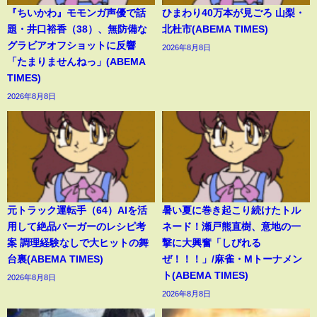
『ちいかわ』モモンガ声優で話
ひまわり40万本が見ごろ 山梨・
題・井口裕香（38）、無防備な
北杜市(ABEMA TIMES)
グラビアオフショットに反響
2026年8月8日
「たまりませんねっ」(ABEMA
TIMES)
2026年8月8日
元トラック運転手（64）AIを活
暑い夏に巻き起こり続けたトル
用して絶品バーガーのレシピ考
ネード！瀬戸熊直樹、意地の一
案 調理経験なしで大ヒットの舞
撃に大興奮「しびれる
台裏(ABEMA TIMES)
ぜ！！！」/麻雀・Mトーナメン
ト(ABEMA TIMES)
2026年8月8日
2026年8月8日