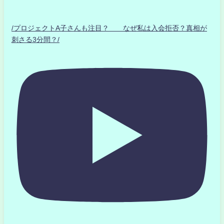
/プロジェクトA子さんも注目？ なぜ私は入会拒否？真相が
刺さる3分間？/