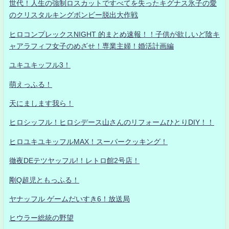
世代！人生の強制ロスカットですべてを失ったキグナス氷子の愛
のクリスタルキングボンビー脱出大作戦
ヒロコンプレックスNIGHT 的まとめ速報！！子供が欲しいど陰キ
ャアラフィフ女子のめざせ！専業主婦！婚活計画編
ユキユキッフル3！
萌えっふる！
天にまします我ら！
ヒロシッフル！ヒロシデース山さんのリフォームひとりDIY！！
ヒロユキユキッフルMAX！スーパークッキング！
徹夜DEテツヤッフル!！レトロ館2号店！
剛Q超児ともっふる！
ヤナッフル ゲームだいすき6！放送局
ヒウラー総統の野望