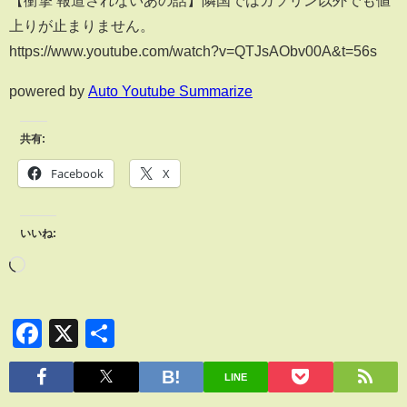
上りが止まりません。
https://www.youtube.com/watch?v=QTJsAObv00A&t=56s
powered by
Auto Youtube Summarize
共有:
Facebook
X
いいね:
Facebook
X
共
有
LINE