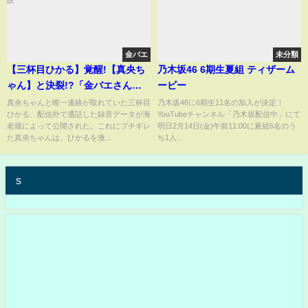
金バエ
未分類
【三杯目ひかる】覚醒!【真央ち
乃木坂46 6期生夏組 ティザーム
ゃん】と決裂!?「金バエさんと
ービー
の写真ある」【ヤミー】解説
真央ちゃんと唯一連絡が取れていた三杯目
乃木坂46に6期生11名の加入が決定！
ひかる、配信外で通話した録音データが海
YouTubeチャンネル「乃木坂配信中」にて
老蔵によって公開された。これにブチギレ
明日2月14日(金)午前11:00に夏組6名のう
た真央ちゃんは、ひかるを激...
ち1人...
s