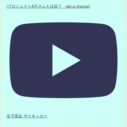
/プロジェクトA子さんも注目？ get a chance!
女子高生 サイキッカー