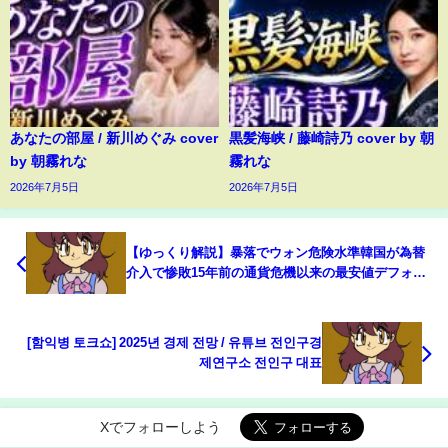
あなたの部屋 / 新川めぐみ cover
黒髪海峡 / 藤崎詩乃 cover by 朝
by 朝霧れな
霧れな
2026年7月5日
2026年7月5日
【ゆっくり解説】暴落でウォン危険水準韓国が為替
介入で惨敗15年前の通貨危機以来の最安値デフォル
トへカウントダウン…韓国が日本政府に支援要請
[함익병 토크쇼] 2025년 경제 전망 / 유튜브 전인구경
제연구소 전인구 대표
Xでフォローしよう