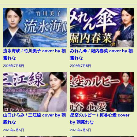
流氷海峡 / 竹川美子 cover by 朝
みれん傘 / 堀内春菜 cover by 朝
霧れな
霧れな
2026年7月5日
2026年7月5日
山口ひろみ / 三江線 cover by 朝
星空のルビー / 梅谷心愛 cover
霧れな
by 朝霧れな
2026年7月5日
2026年7月5日