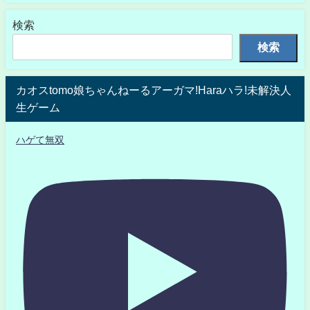
検索
検索
カオスtomo娘ちゃんねーるアーガマ!Haraハラ!未解決人
生ゲーム
ハゲて無双