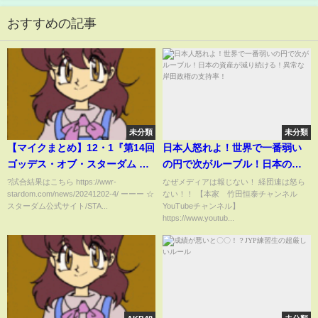
おすすめの記事
未分類
未分類
【マイクまとめ】12・1『第14回
日本人怒れよ！世界で一番弱い
ゴッデス・オブ・スターダム ～
の円で次がルーブル！日本の資
タッグリーグ戦～ in JOETSU』
産が減り続ける！異常な岸田政
?試合結果はこちら https://wwr-
なぜメディアは報じない！ 経団連は怒ら
stardom.com/news/20241202-4/ ーーー ☆
ない！！ 【本家 竹田恒泰チャンネル
新潟・デュオ·セレッソ（上越
権の支持率！
スターダム公式サイト/STA...
YouTubeチャンネル】
市）【STARDOM】
https://www.youtub...