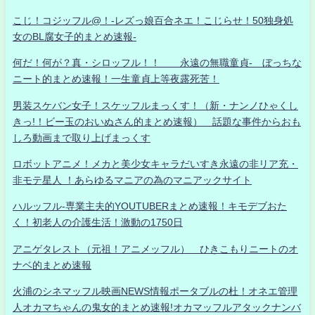
こじ！コジッフル@！-レズっ娘百合ネエ！こじらせ！50独身処
女のBL腐女子的まとめ速報-
何だ！何が？真・シロッフル！！ 永遠の無職童貞- ぼっちな
ニート的まとめ速報！一生童貞上等夜露死苦！
男装スケバン女子！スケッフルまっくす！（新・ナンノひゃくし
きっ!！ビー玉のおいぬさん的まとめ速報） 話題な事件からおも
しろ動画まで取り上げまっくす
ロボットアニメ！メカと美少女キャラだいすき永遠の非リア充・
非モテ星人 ！あらゆるマニアの為のマニアックサイト
ハルッフル-専業主夫的YOUTUBERまとめ速報！キモデブおた
く！初老人の介護生活！激動の1750日
アニゲタレスト（元祖！アニメッフル） ひきこもりニートのオ
ナベ的まとめ速報
火浦のシネマッフル映画NEWS情報ポータブルの杜！オネエ管理
人オカマちゃんの鬼女的まとめ速報!オカマッフルアタックナンバ