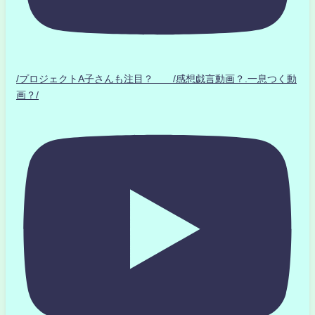
/プロジェクトA子さんも注目？ /感想戯言動画？.一息つく動
画？/