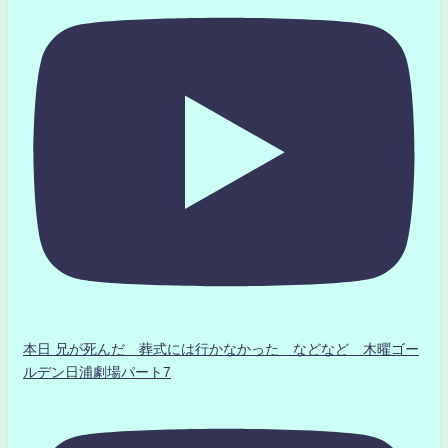
本日 兄が死んだ 葬式には行かなかった などなど 木曜ゴー
ルデン日浦劇場パート7