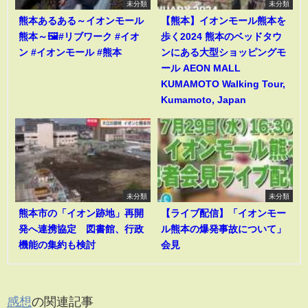
未分類
未分類
熊本あるある～イオンモール
【熊本】イオンモール熊本を
熊本～🖼️#リブワーク #イオ
歩く2024 熊本のベッドタウ
ン #イオンモール #熊本
ンにある大型ショッピングモ
ール AEON MALL
KUMAMOTO Walking Tour,
Kumamoto, Japan
未分類
未分類
熊本市の「イオン跡地」再開
【ライブ配信】「イオンモー
発へ連携協定 図書館、行政
ル熊本の爆発事故について」
機能の集約も検討
会見
感想
の関連記事