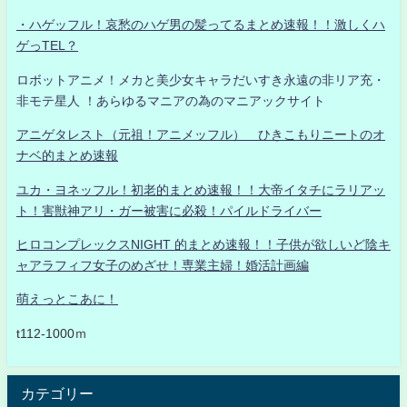
・ハゲッフル！哀愁のハゲ男の髪ってるまとめ速報！！激しくハ
ゲっTEL？
ロボットアニメ！メカと美少女キャラだいすき永遠の非リア充・
非モテ星人 ！あらゆるマニアの為のマニアックサイト
アニゲタレスト（元祖！アニメッフル） ひきこもりニートのオ
ナベ的まとめ速報
ユカ・ヨネッフル！初老的まとめ速報！！大帝イタチにラリアッ
ト！害獣神アリ・ガー被害に必殺！パイルドライバー
ヒロコンプレックスNIGHT 的まとめ速報！！子供が欲しいど陰キ
ャアラフィフ女子のめざせ！専業主婦！婚活計画編
萌えっとこあに！
t112-1000ｍ
カテゴリー