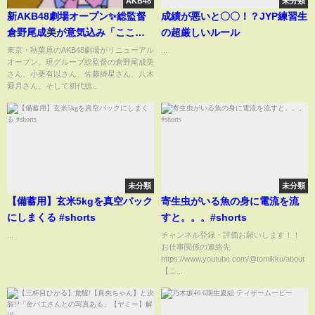
AKB48
未分類
新AKB48劇場オープン✨総監督
成績が悪いと〇〇！？JYP練習生
倉野尾成美が意気込み「ここか
の超厳しいルール
らだ！」
東京・秋葉原のAKB48劇場がリニューアル
...
オープン。現グループ総監督の倉野尾成美
さん、小栗有以さん、佐藤綺星さん、八木
愛月さん、そして初代総...
未分類
未分類
【備蓄用】玄米5kgを真空パック
寄生虫がいる魚の身に電流を流
にしまくる #shorts
すと。。。#shorts
...
チャンネル登録・評価お願いします！！
お仕事関係の連絡先
https://www.youtube.com/@tomikku/about
【こ...