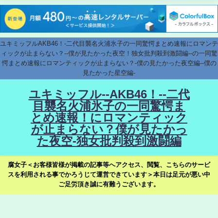
ユキミッフルAKB46！-二代目襲名火浦氷子の一同驚愕まとめ速報にロマンテ
ィックが止まらない？--僕が見たかった夜空！独女批判殺到激闘編--の一同驚
愕まとめ速報にロマンティックが止まらない？-僕の見たかった夜空編--僕の
見たかった星空編-
ユキミッフル--AKB46！--二代
目襲名火浦氷子の一同驚愕ま
とめ速報！にロマンティック
が止まらない？僕が見たかっ
た夜空-独女批判殺到激闘編
腐女子＜お客様皆様が掲載の記事等へアクセス、閲覧、こちらのサービ
スを利用される事でかろうじて運営できています＞本日は足元が悪い中
ご足労頂き誠に有難うございます。