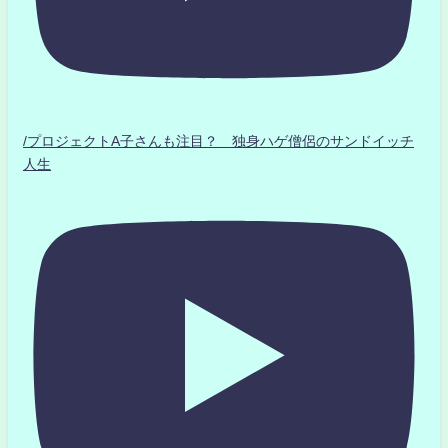
/プロジェクトA子さんも注目？ 独身ハゲ僧侶のサンドイッチ
人生