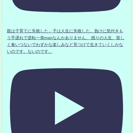
親は子育てに失敗した」子は人生に失敗した。負けに気付きも
う手遅れで逆転一発manなんかありません、 残りの人生、貧し
く食いつないでわずかな楽しみなど見つけて生きていくしかな
いのです。ないのです。