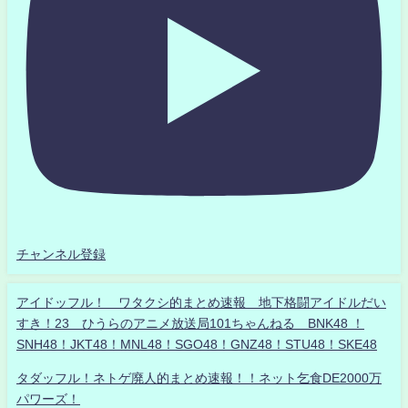
チャンネル登録
アイドッフル！ ワタクシ的まとめ速報 地下格闘アイドルだい
すき！23 ひうらのアニメ放送局101ちゃんねる BNK48 ！
SNH48！JKT48！MNL48！SGO48！GNZ48！STU48！SKE48
タダッフル！ネトゲ廃人的まとめ速報！！ネット乞食DE2000万
パワーズ！