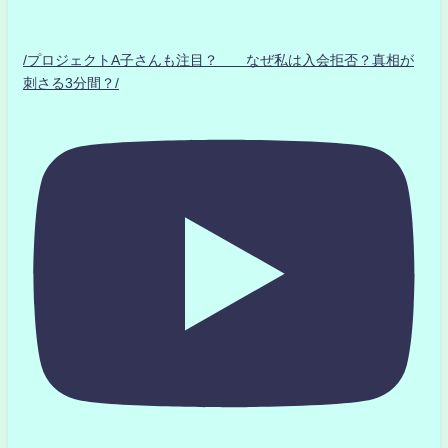
/プロジェクトA子さんも注目？ なぜ私は入会拒否？真相が
刺さる3分間？/