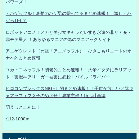
パワーズ！
・ハゲッフル！哀愁のハゲ男の髪ってるまとめ速報！！激しくハ
ゲっTEL？
ロボットアニメ！メカと美少女キャラだいすき永遠の非リア充・
非モテ星人 ！あらゆるマニアの為のマニアックサイト
アニゲタレスト（元祖！アニメッフル） ひきこもりニートのオ
ナベ的まとめ速報
ユカ・ヨネッフル！初老的まとめ速報！！大帝イタチにラリアッ
ト！害獣神アリ・ガー被害に必殺！パイルドライバー
ヒロコンプレックスNIGHT 的まとめ速報！！子供が欲しいど陰キ
ャアラフィフ女子のめざせ！専業主婦！婚活計画編
萌えっとこあに！
t112-1000ｍ