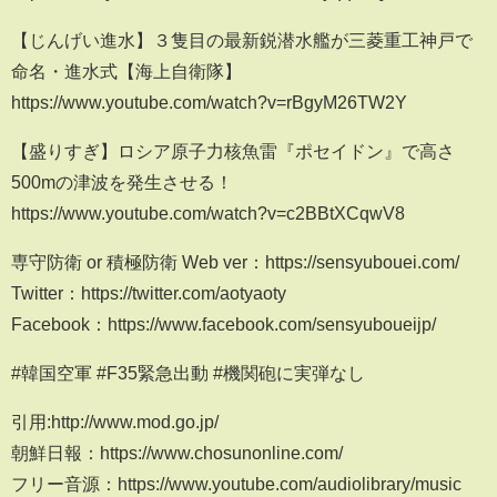
【じんげい進水】３隻目の最新鋭潜水艦が三菱重工神戸で
命名・進水式【海上自衛隊】
https://www.youtube.com/watch?v=rBgyM26TW2Y
【盛りすぎ】ロシア原子力核魚雷『ポセイドン』で高さ
500mの津波を発生させる！
https://www.youtube.com/watch?v=c2BBtXCqwV8
専守防衛 or 積極防衛 Web ver：https://sensyubouei.com/
Twitter：https://twitter.com/aotyaoty
Facebook：https://www.facebook.com/sensyuboueijp/
#韓国空軍 #F35緊急出動 #機関砲に実弾なし
引用:http://www.mod.go.jp/
朝鮮日報：https://www.chosunonline.com/
フリー音源：https://www.youtube.com/audiolibrary/music