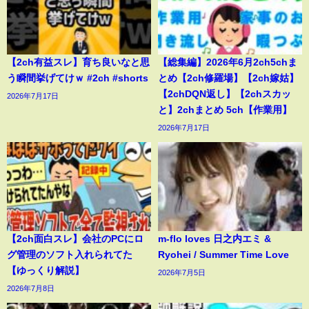
【2ch有益スレ】育ち良いなと思
【総集編】2026年6月2ch5chま
う瞬間挙げてけｗ #2ch #shorts
とめ【2ch修羅場】【2ch嫁姑】
【2chDQN返し】【2chスカッ
2026年7月17日
と】2chまとめ 5ch【作業用】
2026年7月17日
【2ch面白スレ】会社のPCにロ
m-flo loves 日之内エミ &
グ管理のソフト入れられてた
Ryohei / Summer Time Love
【ゆっくり解説】
2026年7月5日
2026年7月8日