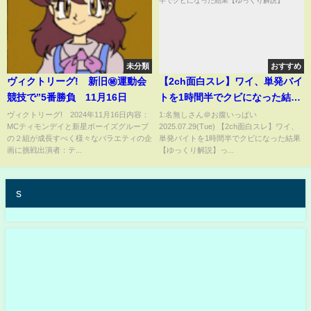
未分類
おすすめ
ヴィクトリーグ! 新旧㊙運動会
【2ch面白スレ】ワイ、単発バイ
競技で”5番勝負 11月16日
トを1時間半でクビになった結果
【ゆっくり解説】
ヴィクトリーグ! 2024年11月16日内容：
1:名無しさん＠お腹いっぱい
МCティモンデイと新星ボーイズグループ
2025.07.29(Tue) 【2ch面白スレ】ワイ、
の２組が成長すべく様々なバラエティの企
単発バイトを1時間半でクビになった結果
画に挑戦出演者：テ...
【ゆっくり解説】っ...
s