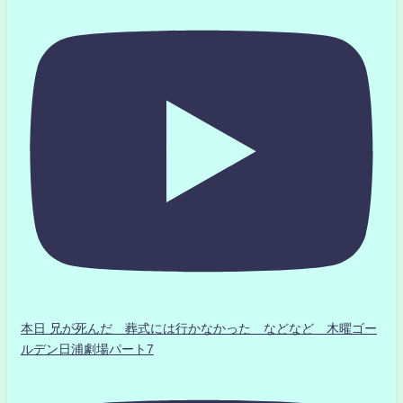
本日 兄が死んだ 葬式には行かなかった などなど 木曜ゴー
ルデン日浦劇場パート7