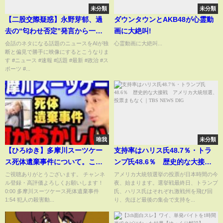
未分類
未分類
【二股交際疑惑】永野芽郁、過
ダウンタウンとAKB48が心霊動
去の“匂わせ否定”発言から一
画に大絶叫!
変…ファンは大ショック#永野芽
会話のネタになる話題のニュースをAIが独
心霊動画に大絶叫...
断と偏見で勝手に映像にするとこうなりま
郁#田中圭#不倫#二股
す #ニュース #速報 #話題 #最新 #政治 #ス
ポーツ #...
唯我
未分類
【ひろゆき】多摩川スーツケー
支持率はハリス氏48.7％・トラ
ス死体遺棄事件について。この
ンプ氏48.6％ 歴史的な大接
事件、何かがおかしい…【ひろ
戦 アメリカ大統領選、投票ま
ご視聴ありがとうございます。 チャンネ
アメリカ大統領選挙の投票が日本時間の今
ル登録・高評価よろしくお願いします！
夜、始まります。選挙戦最終日、トランプ
ゆき切り抜き/論破/唯我/ニコ生/
もなく｜TBS NEWS DIG
0:00 多摩川スーツケース死体遺棄事件
氏、ハリス氏はそれぞれ激戦州を飛び回
多摩川】
1:54 犯人の殺害動...
り、先ほど最後の集会で支持を...