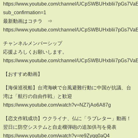
https://www.youtube.com/channel/UCpSWBUHxbIii7pGs7Va
sub_confirmation=1
最新動画はコチラ ⇒
https://www.youtube.com/channel/UCpSWBUHxbIii7pGs7Va
チャンネルメンバーシップ
応援よろしくお願いします。
https://www.youtube.com/channel/UCpSWBUHxbIii7pGs7VaE
【おすすめ動画】
【海保巡視船】台湾海峡で台風避難行動に中国が抗議、台
湾は「航行の自由作戦」と歓迎
https://www.youtube.com/watch?v=NZ7jAo6A87g
【恋文作戦成功】ウクライナ、仏に「ラブレター」動画！
翌日に防空システムと自走榴弾砲の追加供与を発表
https://www.youtube.com/watch?v=re9Zyqq0aQ4