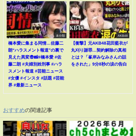
未分類
AKB48
橋本愛に集まる同情…佐藤二
【衝撃】元AKB48花田藍衣が
朗“ハラスメント報道”の裏で
丸刈り謝罪…契約解除の真相
見えた異変😨📸#橋本愛 #佐
とは？「峯岸みなみさんの話
藤二朗 #夫婦別姓刑事 #ハラ
をされた」9分8秒の涙の告白
スメント報道 #芸能ニュース
#女優 #インスタ #話題 #芸能
界 #最新ニュース
おすすめ
の関連記事