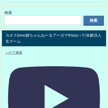
検索
検索
カオスtomo娘ちゃんねーるアーガマ!Haraハラ!未解決人
生ゲーム
ハゲて無双