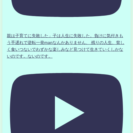
親は子育てに失敗した」子は人生に失敗した。負けに気付きも
う手遅れで逆転一発manなんかありません、 残りの人生、貧し
く食いつないでわずかな楽しみなど見つけて生きていくしかな
いのです。ないのです。