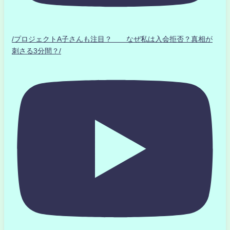
/プロジェクトA子さんも注目？ なぜ私は入会拒否？真相が
刺さる3分間？/