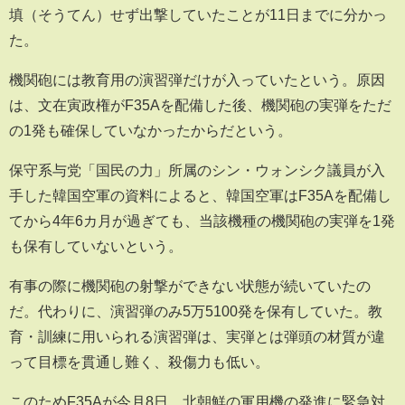
填（そうてん）せず出撃していたことが11日までに分かっ
た。
機関砲には教育用の演習弾だけが入っていたという。原因
は、文在寅政権がF35Aを配備した後、機関砲の実弾をただ
の1発も確保していなかったからだという。
保守系与党「国民の力」所属のシン・ウォンシク議員が入
手した韓国空軍の資料によると、韓国空軍はF35Aを配備し
てから4年6カ月が過ぎても、当該機種の機関砲の実弾を1発
も保有していないという。
有事の際に機関砲の射撃ができない状態が続いていたの
だ。代わりに、演習弾のみ5万5100発を保有していた。教
育・訓練に用いられる演習弾は、実弾とは弾頭の材質が違
って目標を貫通し難く、殺傷力も低い。
このためF35Aが今月8日、北朝鮮の軍用機の発進に緊急対