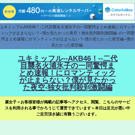
ユキミッフルAKB46！-二代目襲名火浦氷子の一同驚愕まとめ速報にロマンテ
ィックが止まらない？--僕が見たかった夜空！独女批判殺到激闘編--の一同驚
愕まとめ速報にロマンティックが止まらない？-僕の見たかった夜空編--僕の
見たかった星空編-
ユキミッフル--AKB46！--二代
目襲名火浦氷子の一同驚愕ま
とめ速報！にロマンティック
が止まらない？僕が見たかっ
た夜空-独女批判殺到激闘編
腐女子＜お客様皆様が掲載の記事等へアクセス、閲覧、こちらのサービ
スを利用される事でかろうじて運営できています＞本日は足元が悪い中
ご足労頂き誠に有難うございます。