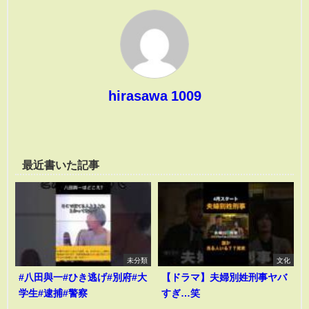
hirasawa 1009
最近書いた記事
未分類
文化
#八田與一#ひき逃げ#別府#大
【ドラマ】夫婦別姓刑事ヤバ
学生#逮捕#警察
すぎ…笑