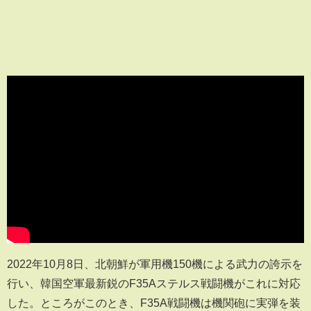
2022年10月8日、北朝鮮が軍用機150機による武力の誇示を
行い、韓国空軍最新鋭のF35Aステルス戦闘機がこれに対応
した。ところがこのとき、F35A戦闘機は機関砲に実弾を装