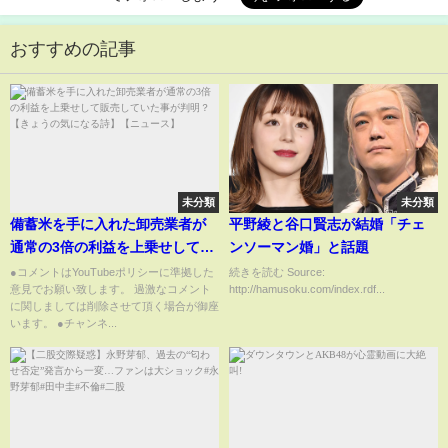
おすすめの記事
未分類
未分類
備蓄米を手に入れた卸売業者が
平野綾と谷口賢志が結婚「チェ
通常の3倍の利益を上乗せして販
ンソーマン婚」と話題
売していた事が判明？【きょう
●コメントはYouTubeポリシーに準拠した
続きを読む Source:
意見でお願い致します。 過激なコメント
http://hamusoku.com/index.rdf...
の気になる詩】【ニュース】
に関しましては削除させて頂く場合が御座
います。 ●チャンネ...