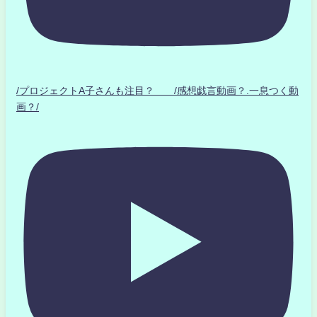
/プロジェクトA子さんも注目？ /感想戯言動画？.一息つく動
画？/