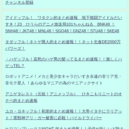
チャンネル登録
アイドッフル！ ワタクシ的まとめ速報 地下格闘アイドルだい
すき！23 ひうらのアニメ放送局101ちゃんねる BNK48 ！
SNH48！JKT48！MNL48！SGO48！GNZ48！STU48！SKE48
タダッフル！ネトゲ廃人的まとめ速報！！ネット乞食DE2000万
パワーズ！
・ハゲッフル！哀愁のハゲ男の髪ってるまとめ速報！！激しくハ
ゲっTEL？
ロボットアニメ！メカと美少女キャラだいすき永遠の非リア充・
非モテ星人 ！あらゆるマニアの為のマニアックサイト
アニゲタレスト（元祖！アニメッフル） ひきこもりニートのオ
ナベ的まとめ速報
ユカ・ヨネッフル！初老的まとめ速報！！大帝イタチにラリアッ
ト！害獣神アリ・ガー被害に必殺！パイルドライバー
ヒロコンプレックスNIGHT 的まとめ速報！！子供が欲しいど陰キ