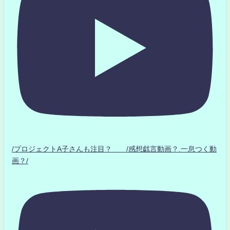
/プロジェクトA子さんも注目？ /感想戯言動画？.一息つく動
画？/