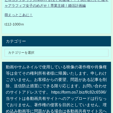
ャアラフィフ女子のめざせ！専業主婦！婚活計画編
萌えっとこあに！
t112-1000ｍ
カテゴリー
動画やサムネイルで使用している映像の著作権や肖像権
等は全てその権利所有者様に帰属いたします。申しわけ
ございません。お客様からの要望、問題がある記事を削
除、送信防止措置にできる限り応じます。お問い合わせ
のサイトアドレスです。 https://form.os7.biz/f/c82c6596/
当サイトは各動画共有サイトへのアップロードは行なっ
ておりません、著作権の侵害を目的としていません、埋
め込み動画等に問題がある場合は各動画共有サイト元へ