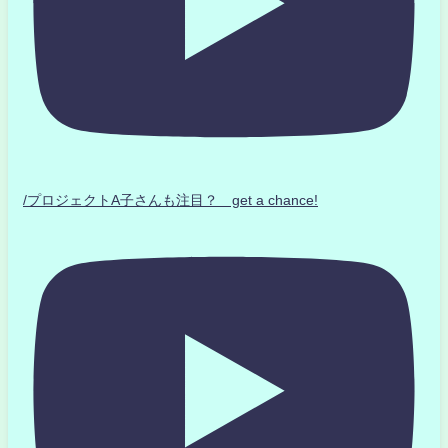
/プロジェクトA子さんも注目？ get a chance!