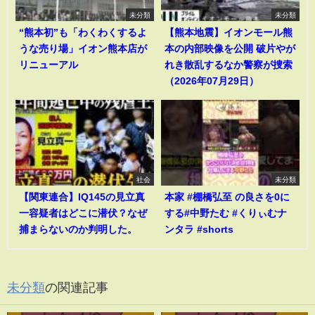
未分類
未分類
“熊本初”も「わくわくするよ
【熊本地震】イオンモール熊
うな売り場」イオン熊本店が
本の内部映像を公開 破片やが
リニューアル
れき散乱するなか警察が捜索
（2026年07月29日）
社会
未分類
【関東連合】IQ145の見立真
本家 #棚橋弘至 の良さを0に
一容疑者はどこに潜伏？なぜ
する#中野たむ #くりぃむナ
捕まらないのか判明した。
ンタラ #shorts
未分類
の関連記事