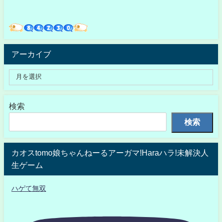
アーカイブ
検索
検索
カオスtomo娘ちゃんねーるアーガマ!Haraハラ!未解決人
生ゲーム
ハゲて無双