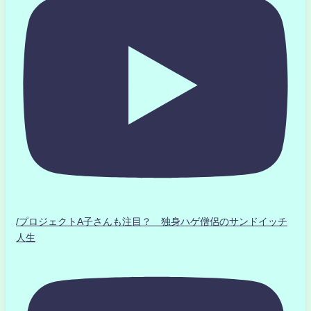
/プロジェクトA子さんも注目？ 独身ハゲ僧侶のサンドイッチ
人生