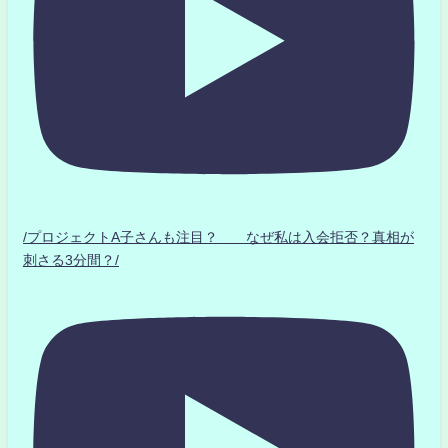
/プロジェクトA子さんも注目？ なぜ私は入会拒否？真相が
刺さる3分間？/