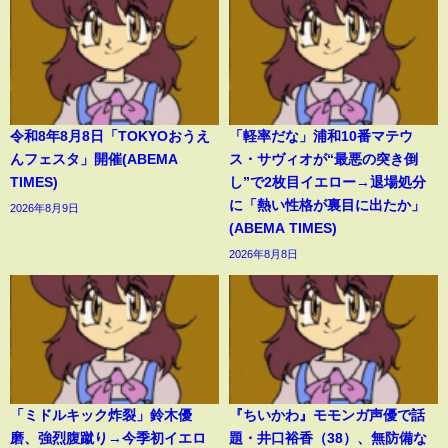
令和8年8月8日「TOKYOおうえ
「軽率だな」浦和10番マテウ
んフェスタ」開催(ABEMA
ス・サヴィオが“最悪の突き倒
TIMES)
し”で2枚目イエロー→退場処分
に「熱い性格が裏目に出たか」
2026年8月9日
(ABEMA TIMES)
2026年8月8日
「ミドルキック炸裂」鈴木優
『ちいかわ』モモンガ声優で話
磨、強烈腹蹴り→今季初イエロ
題・井口裕香（38）、無防備な