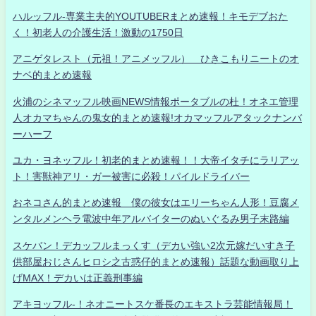
ハルッフル-専業主夫的YOUTUBERまとめ速報！キモデブおた
く！初老人の介護生活！激動の1750日
アニゲタレスト（元祖！アニメッフル） ひきこもりニートのオ
ナベ的まとめ速報
火浦のシネマッフル映画NEWS情報ポータブルの杜！オネエ管理
人オカマちゃんの鬼女的まとめ速報!オカマッフルアタックナンバ
ーハーフ
ユカ・ヨネッフル！初老的まとめ速報！！大帝イタチにラリアッ
ト！害獣神アリ・ガー被害に必殺！パイルドライバー
おネコさん的まとめ速報 僕の彼女はエリーちゃん人形！豆腐メ
ンタルメンヘラ電波中年アルバイターのぬいぐるみ男子末路編
スケバン！デカッフルまっくす（デカい強い2次元嫁だいすき子
供部屋おじさんヒロシ之古惑仔的まとめ速報）話題な動画取り上
げMAX！デカいは正義刑事編
アキヨッフル-！ネオニートスケ番長のエキストラ芸能情報局！