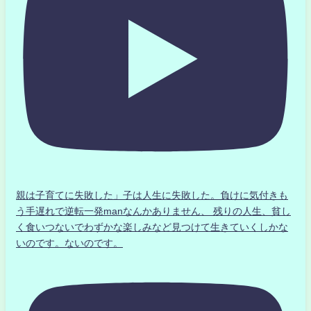
親は子育てに失敗した」子は人生に失敗した。負けに気付きも
う手遅れで逆転一発manなんかありません、 残りの人生、貧し
く食いつないでわずかな楽しみなど見つけて生きていくしかな
いのです。ないのです。