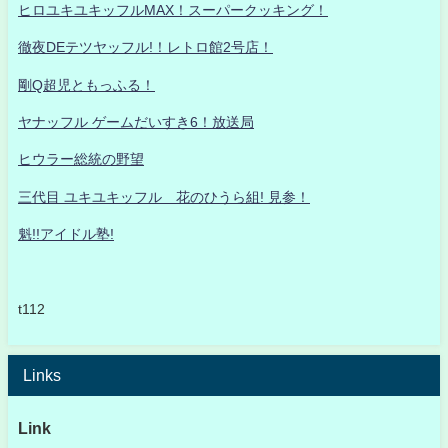
ヒロユキユキッフルMAX！スーパークッキング！
徹夜DEテツヤッフル!！レトロ館2号店！
剛Q超児ともっふる！
ヤナッフル ゲームだいすき6！放送局
ヒウラー総統の野望
三代目 ユキユキッフル 花のひうら組! 見参！
魁!!アイドル塾!
t112
Links
Link