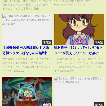
ん傷つけられた！金バエ黙っちゃいない！
예리? 절찬상영중? 롯데시네마:
さん何する？プリキュアの下敷
真央ちゃんメリット要求！よっさん何す
https://url.kr/qnifrk CGV: ht...
き、黄金の指輪、介護ベット、
る？プリキュアの下敷き、黄金...
猫のエサ、シャンプーのメリッ
ト、現金。真央ちゃんどれがい
い、現金がいいんでないの？金
バエ、動きます！松本も動きま
す！
未分類
未分類
【国費40億円の無駄遣い】大阪
野村周平（32）、びっしり“タト
万博シラケっぱなしの末路⁉小学
ゥー”が見えるワイルドな姿にフ
生の遠足には“危険な問題”が山
ァン衝撃「誰かわかりませんで
大阪万博に子供を無料招待！！ だけど計
俳優の野村周平（32）が、腕にびっし
画の中身があまり練られてないみた
りとタトゥーが入ったワイルドな姿を披露
積み
した」「びっくりしたぁ」
い？？！！ ?チャンネル登録はこちらから
し、驚きの声が寄せられている。 これ
(ABEMA TIMES)
どうぞ!！ https://w...
までInstagramで「...
未分類
金バエ