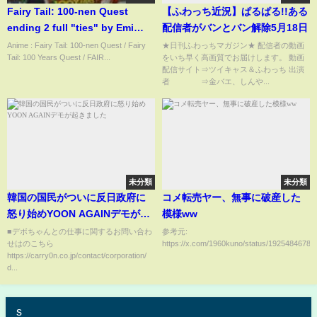
Fairy Tail: 100-nen Quest
【ふわっち近況】ぱるぱる!!ある
ending 2 full "ties" by Emi
配信者がバンとバン解除5月18日
Noda
Anime : Fairy Tail: 100-nen Quest / Fairy
★日刊ふわっちマガジン★ 配信者の動画
Tail: 100 Years Quest / FAIR...
をいち早く高画質でお届けします。 動画
配信サイト⇒ツイキャス＆ふわっち 出演
者 ⇒金バエ、しんや...
未分類
未分類
韓国の国民がついに反日政府に
コメ転売ヤー、無事に破産した
怒り始めYOON AGAINデモが起
模様ww
きました
■デボちゃんとの仕事に関するお問い合わ
参考元:
せはのこちら
https://x.com/1960kuno/status/19254846785
https://carry0n.co.jp/contact/corporation/
d...
s