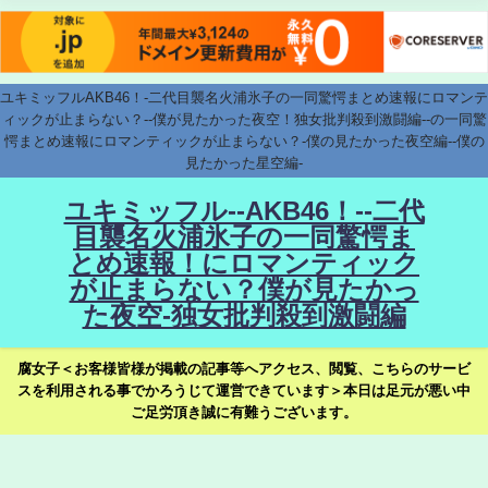
ユキミッフルAKB46！-二代目襲名火浦氷子の一同驚愕まとめ速報にロマンテ
ィックが止まらない？--僕が見たかった夜空！独女批判殺到激闘編--の一同驚
愕まとめ速報にロマンティックが止まらない？-僕の見たかった夜空編--僕の
見たかった星空編-
ユキミッフル--AKB46！--二代
目襲名火浦氷子の一同驚愕ま
とめ速報！にロマンティック
が止まらない？僕が見たかっ
た夜空-独女批判殺到激闘編
腐女子＜お客様皆様が掲載の記事等へアクセス、閲覧、こちらのサービ
スを利用される事でかろうじて運営できています＞本日は足元が悪い中
ご足労頂き誠に有難うございます。