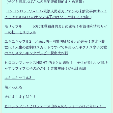
（子ども部屋おばさんの自宅警備員的まとめ速報）
[ヨシヨシロッフル-！！-素浪人勇者カツオンの未解決事件簿へよ
うこそYOUKO！のナンノ洋子のはなしは信じるな編）]
モリッフル！ 50代無職独身的まとめ速報！有益便利情報サイ
トの杜 モリッフル
ユキユキッフル2！ど底辺的一同驚愕騒然まとめ速報！超氷河期
世代！人生の強制ロスカットですべてを失ったキグナス氷子の愛
のクリスタルキングボンビー脱出大作戦
ヒロコンプレックスNIGHT 的まとめ速報！！子供が欲しいど陰キ
ャアラフィフ女子のめざせ！専業主婦！婚活計画編
ユキユキッフル3！
萌えっふる！
天にまします我ら！
ヒロシッフル！ヒロシデース山さんのリフォームひとりDIY！！