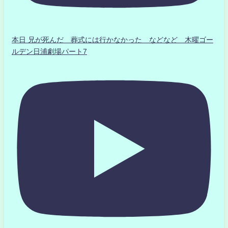
本日 兄が死んだ 葬式には行かなかった などなど 木曜ゴー
ルデン日浦劇場パート7