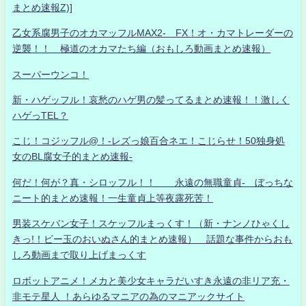
まとめ速報Z)]
乙女系腐男子のオカマッフルMAX2- FX！オ・カマトレーダーの
逆襲！！ 極道のオカマたち編（おもしろ動画まとめ速報）
スーパーウンコ！
新・ハゲッフル！哀愁のハゲ男の髪ってるまとめ速報！！激しく
ハゲっTEL？
こじ！コジッフル@！-レズっ娘百合ネエ！こじらせ！50独身処
女のBL腐女子的まとめ速報-
何だ！何が？真・シロッフル！！ 永遠の無職童貞- ぼっちな
ニート的まとめ速報！一生童貞上等夜露死苦！
男装スケバン女子！スケッフルまっくす！（新・ナンノひゃくし
きっ!！ビー玉のおいぬさん的まとめ速報） 話題な事件からおも
しろ動画まで取り上げまっくす
ロボットアニメ！メカと美少女キャラだいすき永遠の非リア充・
非モテ星人 ！あらゆるマニアの為のマニアックサイト