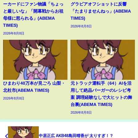
ーカードにファン物議「ちょっ
グラビアオフショットに反響
と厳しいな」「開幕戦からお祖
「たまりませんねっ」(ABEMA
母様に怒られる」(ABEMA
TIMES)
TIMES)
2026年8月8日
2026年8月8日
ひまわり40万本が見ごろ 山梨・
元トラック運転手（64）AIを活
北杜市(ABEMA TIMES)
用して絶品バーガーのレシピ考
案 調理経験なしで大ヒットの舞
2026年8月8日
台裏(ABEMA TIMES)
2026年8月8日
中居正広 AKB48島田晴香が 太りすぎ！？