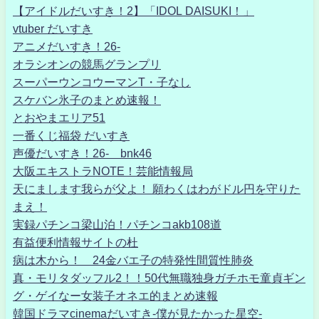
【アイドルだいすき！2】「IDOL DAISUKI！」
vtuber だいすき
アニメだいすき！26-
オラシオンの競馬グランプリ
スーパーウンコウーマンT・子なし
スケバン氷子のまとめ速報！
とおやまエリア51
一番くじ福袋 だいすき
声優だいすき！26- bnk46
大阪エキストラNOTE！芸能情報局
天にまします我らが父よ！ 願わくはわがドル円を守りた
まえ！
実録パチンコ梁山泊！パチンコakb108道
有益便利情報サイトの杜
病は木から！ 24金バエ子の特発性間質性肺炎
真・モリタダッフル2！！50代無職独身ガチホモ童貞ギン
グ・ゲイなー女装子オネエ的まとめ速報
韓国ドラマcinemaだいすき-僕が見たかった星空-