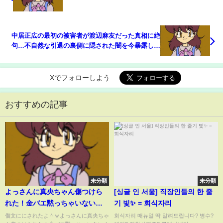
中居正広の最初の被害者が渡辺麻友だった真相に絶
句…不自然な引退の裏側に隠された闇を今暴露した
理由がヤバすぎた【SMAP】【芸能】
Xでフォローしよう
おすすめの記事
未分類
未分類
よっさんに真央ちゃん傷つけら
[싱글 인 서울] 직장인들의 한 줄
れた！金バエ黙っちゃいない！
기 빛✨ = 회식자리
真央ちゃんメリット要求！よっ
傷文ににされたよ＾ｗよっさんに真央ちゃ
회식자리 매뉴얼 딱 알려드립니다? 병수?