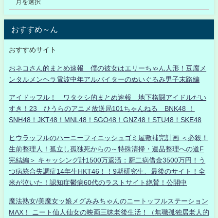
おすすめ～ん
おすすめサイト
おネコさん的まとめ速報 僕の彼女はエリーちゃん人形！豆腐メ
ンタルメンヘラ電波中年アルバイターのぬいぐるみ男子末路編
アイドッフル！ ワタクシ的まとめ速報 地下格闘アイドルだい
すき！23 ひうらのアニメ放送局101ちゃんねる BNK48 ！
SNH48！JKT48！MNL48！SGO48！GNZ48！STU48！SKE48
ヒウラッフルのハーニーフィニッシュゴミ屋敷補完計画 ＜必殺！
生前整理人！孤立し孤独死からの～特殊清掃・遺品整理への道F
完結編＞ キャッシング計1500万返済：厨二病借金3500万円！う
つ病統合失調症14年生HKT46！！9期研究生、最後のサイト！全
米が泣いた！認知症鬱病60代のラストサイト絶賛！公開中
魔法熟女/美魔女ッ娘メグみみちゃんのニートッフルステーション
MAX！ ニート仙人仙女の映画三昧老後生活！（無職孤独居老人的