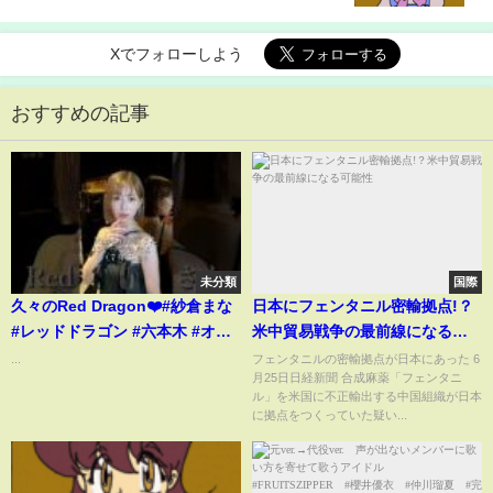
Xでフォローしよう
おすすめの記事
未分類
国際
久々のRed Dragon❤️#紗倉まな
日本にフェンタニル密輸拠点!？
#レッドドラゴン #六本木 #オリ
米中貿易戦争の最前線になる可
シャンシャンシャシャンシャン?
能性
...
フェンタニルの密輸拠点が日本にあった 6
月25日日経新聞 合成麻薬「フェンタニ
ル」を米国に不正輸出する中国組織が日本
に拠点をつくっていた疑い...