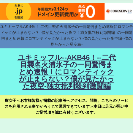
ユキミッフルAKB46！-二代目襲名火浦氷子の一同驚愕まとめ速報にロマンテ
ィックが止まらない？--僕が見たかった夜空！独女批判殺到激闘編--の一同驚
愕まとめ速報にロマンティックが止まらない？-僕の見たかった夜空編--僕の
見たかった星空編-
ユキミッフル--AKB46！--二代
目襲名火浦氷子の一同驚愕ま
とめ速報！にロマンティック
が止まらない？僕が見たかっ
た夜空-独女批判殺到激闘編
腐女子＜お客様皆様が掲載の記事等へアクセス、閲覧、こちらのサービ
スを利用される事でかろうじて運営できています＞本日は足元が悪い中
ご足労頂き誠に有難うございます。