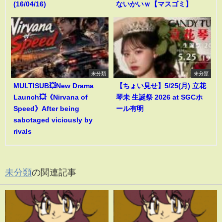
(16/04/16)
ないかいｗ【マスゴミ】
未分類
未分類
MULTISUB💥New Drama
【ちょい見せ】5/25(月) 立花
Launch💥《Nirvana of
琴未 生誕祭 2026 at SGCホ
Speed》After being
ール有明
sabotaged viciously by
rivals
未分類
の関連記事