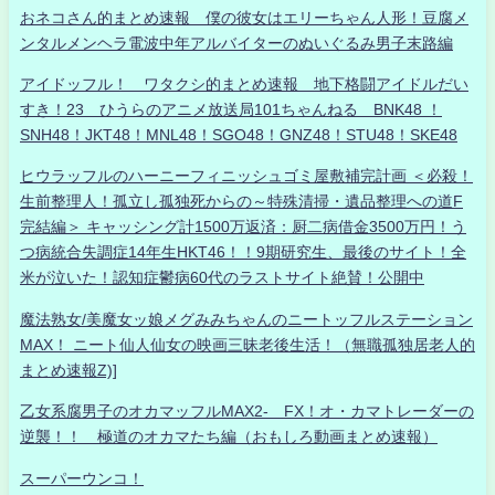
おネコさん的まとめ速報 僕の彼女はエリーちゃん人形！豆腐メ
ンタルメンヘラ電波中年アルバイターのぬいぐるみ男子末路編
アイドッフル！ ワタクシ的まとめ速報 地下格闘アイドルだい
すき！23 ひうらのアニメ放送局101ちゃんねる BNK48 ！
SNH48！JKT48！MNL48！SGO48！GNZ48！STU48！SKE48
ヒウラッフルのハーニーフィニッシュゴミ屋敷補完計画 ＜必殺！
生前整理人！孤立し孤独死からの～特殊清掃・遺品整理への道F
完結編＞ キャッシング計1500万返済：厨二病借金3500万円！う
つ病統合失調症14年生HKT46！！9期研究生、最後のサイト！全
米が泣いた！認知症鬱病60代のラストサイト絶賛！公開中
魔法熟女/美魔女ッ娘メグみみちゃんのニートッフルステーション
MAX！ ニート仙人仙女の映画三昧老後生活！（無職孤独居老人的
まとめ速報Z)]
乙女系腐男子のオカマッフルMAX2- FX！オ・カマトレーダーの
逆襲！！ 極道のオカマたち編（おもしろ動画まとめ速報）
スーパーウンコ！