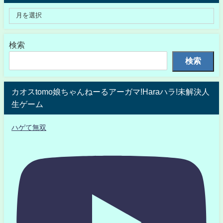
検索
検索
カオスtomo娘ちゃんねーるアーガマ!Haraハラ!未解決人
生ゲーム
ハゲて無双