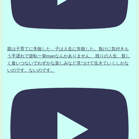
親は子育てに失敗した」子は人生に失敗した。負けに気付きも
う手遅れで逆転一発manなんかありません、 残りの人生、貧し
く食いつないでわずかな楽しみなど見つけて生きていくしかな
いのです。ないのです。