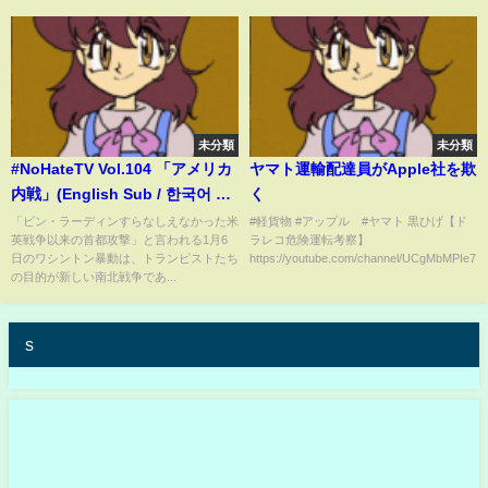
未分類
未分類
#NoHateTV Vol.104 「アメリカ
ヤマト運輸配達員がApple社を欺
内戦」(English Sub / 한국어 자
く
막)
「ビン・ラーディンすらなしえなかった米
#軽貨物 #アップル #ヤマト 黒ひげ【ド
英戦争以来の首都攻撃」と言われる1月6
ラレコ危険運転考察】
日のワシントン暴動は、トランピストたち
https://youtube.com/channel/UCgMbMPIe7...
の目的が新しい南北戦争であ...
s