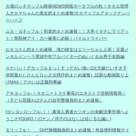
火浦のシネマッフル映画NEWS情報ポータブルの杜！オネエ管理
人オカマちゃんの鬼女的まとめ速報!オカマッフルアタックナンバ
ーハーフ
ユカ・ヨネッフル！初老的まとめ速報！！大帝イタチにラリアッ
ト！害獣神アリ・ガー被害に必殺！パイルドライバー
おネコさん的まとめ速報 僕の彼女はエリーちゃん人形！豆腐メ
ンタルメンヘラ電波中年アルバイターのぬいぐるみ男子末路編
スケバン！デカッフルまっくす（デカい強い2次元嫁だいすき子
供部屋おじさんヒロシ之古惑仔的まとめ速報）話題な動画取り上
げMAX！デカいは正義刑事編
アキヨッフル-！ネオニートスケ番長のエキストラ芸能情報局！
（子ども部屋おばさんの自宅警備員的まとめ速報）
[ヨシヨシロッフル-！！-素浪人勇者カツオンの未解決事件簿へよ
うこそYOUKO！のナンノ洋子のはなしは信じるな編）]
モリッフル！ 50代無職独身的まとめ速報！有益便利情報サイ