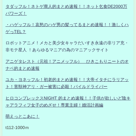
タダッフル！ネトゲ廃人的まとめ速報！！ネット乞食DE2000万
パワーズ！
・ハゲッフル！哀愁のハゲ男の髪ってるまとめ速報！！激しくハ
ゲっTEL？
ロボットアニメ！メカと美少女キャラだいすき永遠の非リア充・
非モテ星人 ！あらゆるマニアの為のマニアックサイト
アニゲタレスト（元祖！アニメッフル） ひきこもりニートのオ
ナベ的まとめ速報
ユカ・ヨネッフル！初老的まとめ速報！！大帝イタチにラリアッ
ト！害獣神アリ・ガー被害に必殺！パイルドライバー
ヒロコンプレックスNIGHT 的まとめ速報！！子供が欲しいど陰キ
ャアラフィフ女子のめざせ！専業主婦！婚活計画編
萌えっとこあに！
t112-1000ｍ