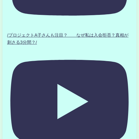
/プロジェクトA子さんも注目？ なぜ私は入会拒否？真相が
刺さる3分間？/