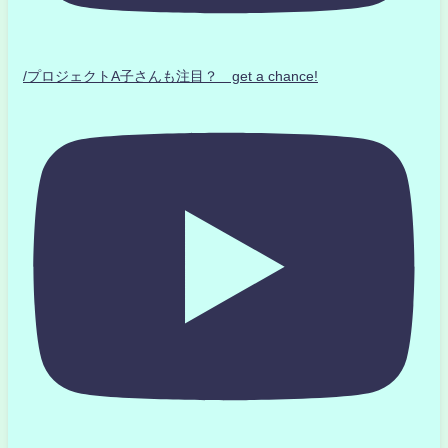
/プロジェクトA子さんも注目？ get a chance!