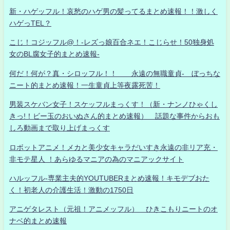
新・ハゲッフル！哀愁のハゲ男の髪ってるまとめ速報！！激しく
ハゲっTEL？
こじ！コジッフル@！-レズっ娘百合ネエ！こじらせ！50独身処
女のBL腐女子的まとめ速報-
何だ！何が？真・シロッフル！！ 永遠の無職童貞- ぼっちな
ニート的まとめ速報！一生童貞上等夜露死苦！
男装スケバン女子！スケッフルまっくす！（新・ナンノひゃくし
きっ!！ビー玉のおいぬさん的まとめ速報） 話題な事件からおも
しろ動画まで取り上げまっくす
ロボットアニメ！メカと美少女キャラだいすき永遠の非リア充・
非モテ星人 ！あらゆるマニアの為のマニアックサイト
ハルッフル-専業主夫的YOUTUBERまとめ速報！キモデブおた
く！初老人の介護生活！激動の1750日
アニゲタレスト（元祖！アニメッフル） ひきこもりニートのオ
ナベ的まとめ速報