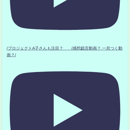
/プロジェクトA子さんも注目？ /感想戯言動画？.一息つく動
画？/