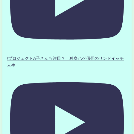
/プロジェクトA子さんも注目？ 独身ハゲ僧侶のサンドイッチ
人生