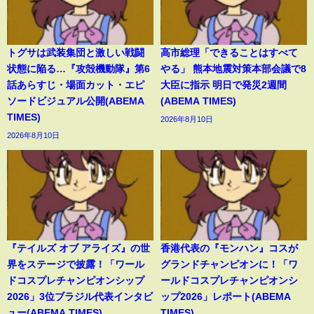
トグサは武装集団と激しい戦闘
高市総理「できることはすべて
状態に陥る…『攻殻機動隊』第6
やる」 熊本地震対策本部会議で8
話あらすじ・場面カット・エピ
大臣に指示 明日で発災2週間
ソードビジュアル公開(ABEMA
(ABEMA TIMES)
TIMES)
2026年8月10日
2026年8月10日
『テイルズ オブ アライズ』の世
香港代表の『モンハン』コスが
界をステージで披露！「ワール
グランドチャンピオンに！「ワ
ドコスプレチャンピオンシップ
ールドコスプレチャンピオンシ
2026」3位ブラジル代表インタビ
ップ2026」レポート(ABEMA
ュー(ABEMA TIMES)
TIMES)