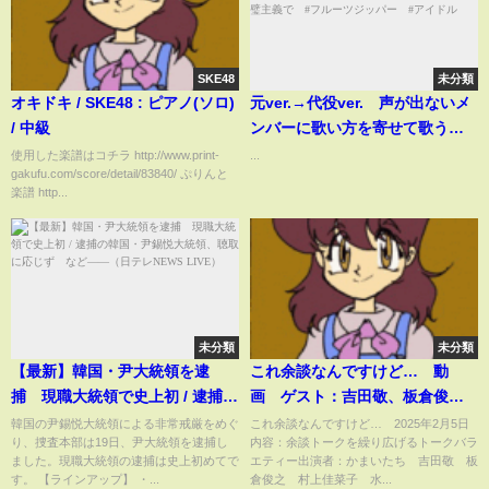
SKE48
未分類
オキドキ / SKE48 : ピアノ(ソロ)
元ver.→代役ver. 声が出ないメ
/ 中級
ンバーに歌い方を寄せて歌うア
イドル #FRUITSZIPPER #櫻
使用した楽譜はコチラ http://www.print-
...
gakufu.com/score/detail/83840/ ぷりんと
井優衣 #仲川瑠夏 #完璧主義
楽譜 http...
で #フルーツジッパー #アイ
ドル
未分類
未分類
【最新】韓国・尹大統領を逮
これ余談なんですけど… 動
捕 現職大統領で史上初 / 逮捕の
画 ゲスト：吉田敬、板倉俊
韓国・尹錫悦大統領、聴取に応
之、村上佳菜子、水田信二 2月
韓国の尹錫悦大統領による非常戒厳をめぐ
これ余談なんですけど… 2025年2月5日
り、捜査本部は19日、尹大統領を逮捕し
内容：余談トークを繰り広げるトークバラ
じず など――（日テレNEWS
5日
ました。現職大統領の逮捕は史上初めてで
エティー出演者：かまいたち 吉田敬 板
LIVE）
す。 【ラインアップ】 ・...
倉俊之 村上佳菜子 水...