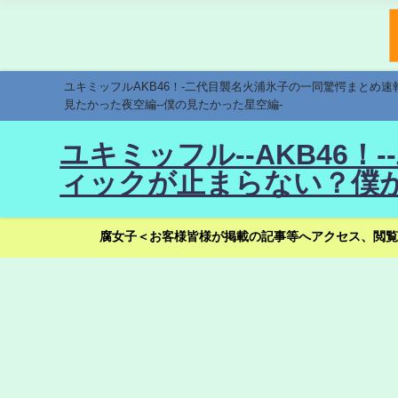
ユキミッフルAKB46！-二代目襲名火浦氷子の一同驚愕まとめ
見たかった夜空編--僕の見たかった星空編-
ユキミッフル--AKB46
ィックが止まらない？僕が
腐女子＜お客様皆様が掲載の記事等へアクセス、閲覧