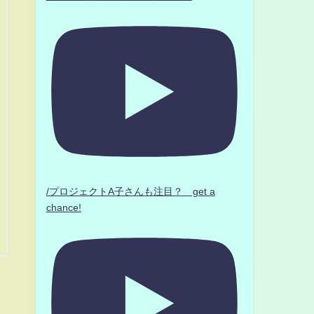
/プロジェクトA子さんも注目？ get a
chance!