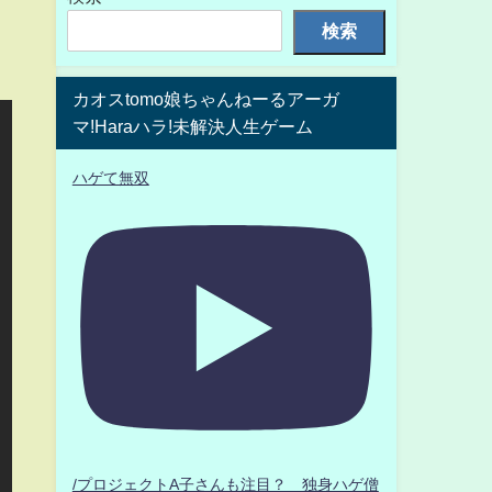
検索
カオスtomo娘ちゃんねーるアーガ
マ!Haraハラ!未解決人生ゲーム
ハゲて無双
/プロジェクトA子さんも注目？ 独身ハゲ僧