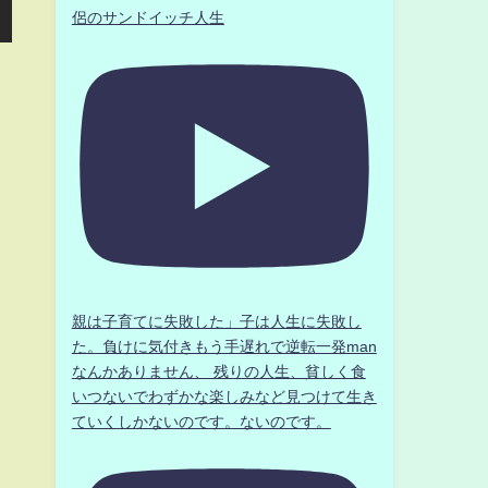
侶のサンドイッチ人生
親は子育てに失敗した」子は人生に失敗し
た。負けに気付きもう手遅れで逆転一発man
なんかありません、 残りの人生、貧しく食
いつないでわずかな楽しみなど見つけて生き
ていくしかないのです。ないのです。