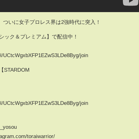
】ついに女子プロレス界は2強時代に突入！
ベーシック＆プレミアム】で配信中！
nel/UCtcWgxbXFP1EZwS3LDe8Byg/join
【STARDOM
nel/UCtcWgxbXFP1EZwS3LDe8Byg/join
i_yosou
gram.com/toraiwarrior/