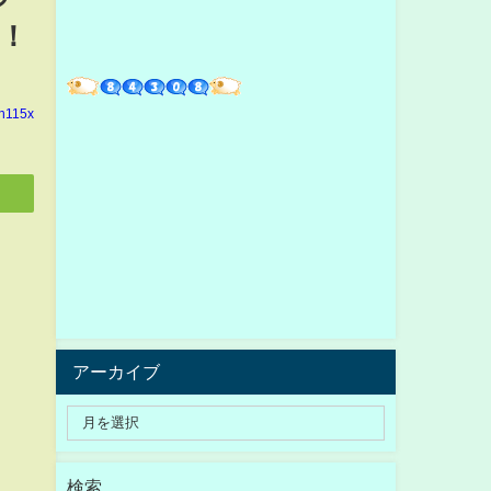
！
in115x
アーカイブ
検索