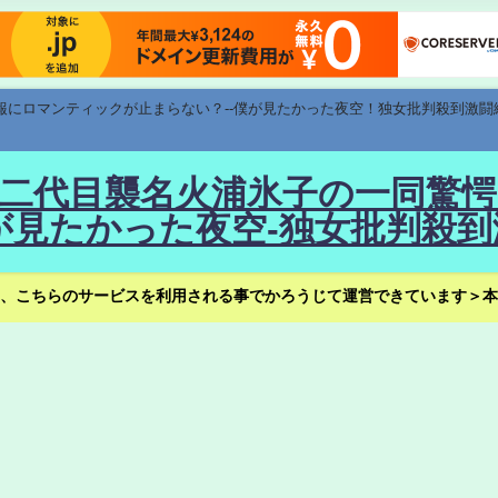
速報にロマンティックが止まらない？--僕が見たかった夜空！独女批判殺到激闘
！--二代目襲名火浦氷子の一同
見たかった夜空-独女批判殺到
、こちらのサービスを利用される事でかろうじて運営できています＞本