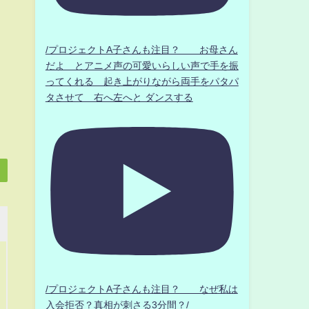
/プロジェクトA子さんも注目？ お母さん
だよ とアニメ声の可愛いらしい声で手を振
ってくれる 起き上がりながら両手をパタパ
タさせて 右へ左へと ダンスする
/プロジェクトA子さんも注目？ なぜ私は
入会拒否？真相が刺さる3分間？/