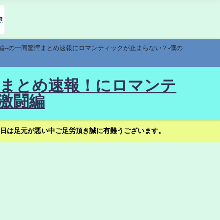
編--の一同驚愕まとめ速報にロマンティックが止まらない？-僕の
驚愕まとめ速報！にロマンテ
激闘編
日は足元が悪い中ご足労頂き誠に有難うございます。