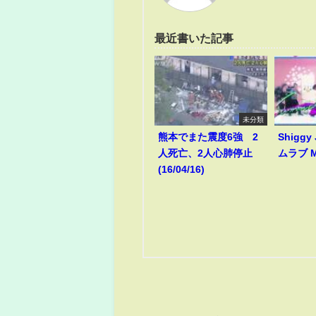
最近書いた記事
未分類
熊本でまた震度6強 2
Shiggy
人死亡、2人心肺停止
ムラブ M
(16/04/16)