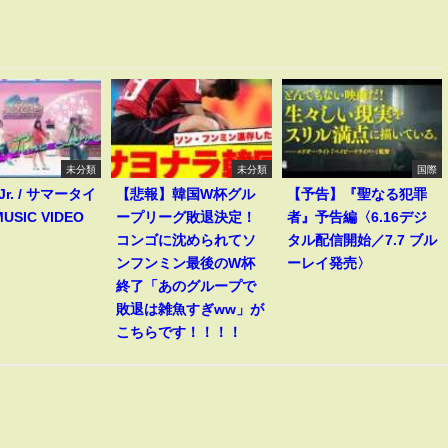
未分類
未分類
国際
 Jr. / サマータイ
【悲報】韓国W杯グル
【予告】『聖なる犯罪
USIC VIDEO
ープリーグ敗退決定！
者』予告編〈6.16デジ
コンゴに沈められてソ
タル配信開始／7.7 ブル
ンフンミン最後のW杯
ーレイ発売〉
終了「あのグループで
敗退は雑魚すぎww」が
こちらです！！！！