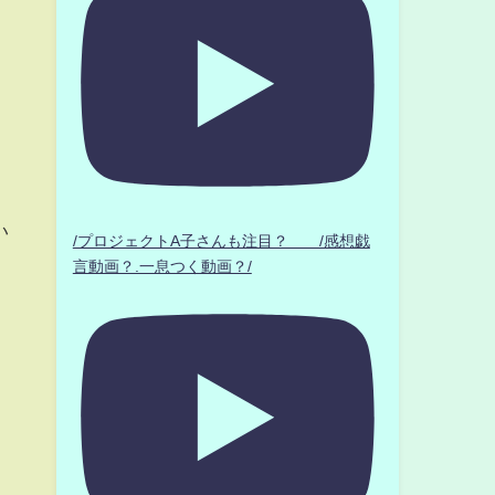
い
/プロジェクトA子さんも注目？ /感想戯
言動画？.一息つく動画？/