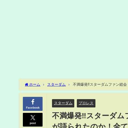
ホーム
スターダム
不満爆発‼スターダムファン総会
ケットの値段問題！ウナギ・サヤカの契約問題！全てに答えた３
スターダム
プロレス
Facebook
不満爆発‼スターダム
post
が語られたのか！全て