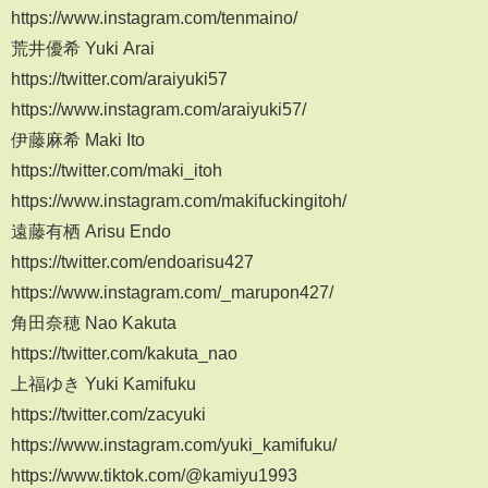
https://www.instagram.com/tenmaino/
荒井優希 Yuki Arai
https://twitter.com/araiyuki57
https://www.instagram.com/araiyuki57/
伊藤麻希 Maki Ito
https://twitter.com/maki_itoh
https://www.instagram.com/makifuckingitoh/
遠藤有栖 Arisu Endo
https://twitter.com/endoarisu427
https://www.instagram.com/_marupon427/
角田奈穂 Nao Kakuta
https://twitter.com/kakuta_nao
上福ゆき Yuki Kamifuku
https://twitter.com/zacyuki
https://www.instagram.com/yuki_kamifuku/
https://www.tiktok.com/@kamiyu1993