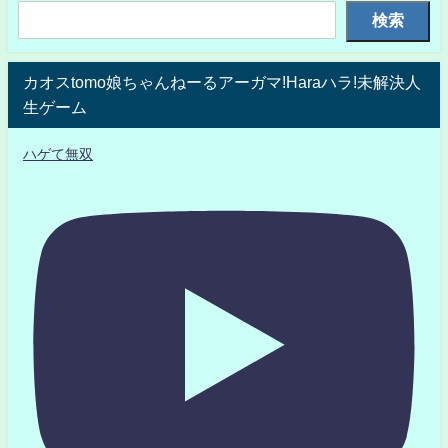
検索
カオスtomo娘ちゃんねーるアーガマ!Haraハラ!未解決人
生ゲーム
ハゲて無双