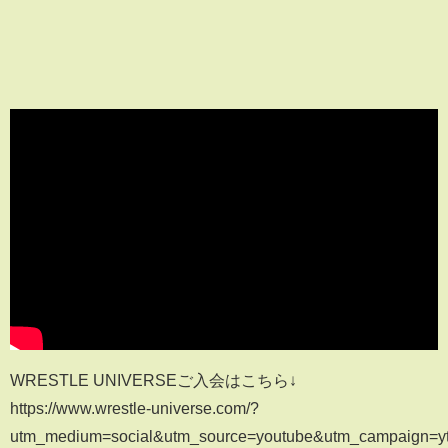
WRESTLE UNIVERSEご入会はこちら↓
https://www.wrestle-universe.com/?
utm_medium=social&utm_source=youtube&utm_campaign=yt_o