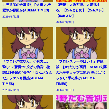
世界遺産の合掌造りで火事 ハチ
【悲報】大阪万博、大爆死す
駆除が原因か(ABEMA TIMES)
る。【2chまとめ】【2chスレ】
【5chスレ】
2026年8月1日
2026年7月31日
「プロレス技やん」小兵力士、
「プロレスラーやばい！」神龍
珍しい“驚愕”の投げで物言い協
誠、おねだりが裏目…NOAH丸藤
議は3分超の“長考”「なんだなん
の水平チョップに悶絶 胸には“く
だ」ファンも困惑(ABEMA
っきり”手の跡が(ABEMA
TIMES)
TIMES)
2026年7月17日
2026年7月15日