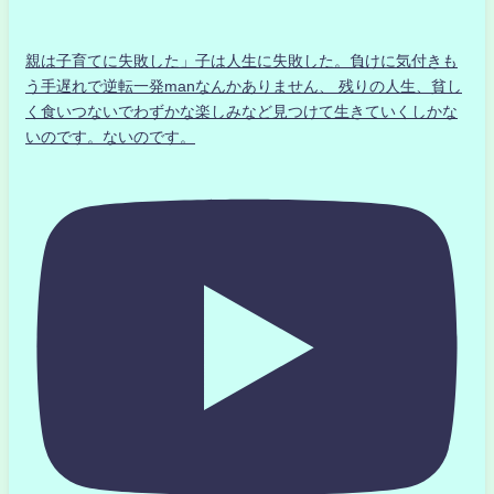
親は子育てに失敗した」子は人生に失敗した。負けに気付きも
う手遅れで逆転一発manなんかありません、 残りの人生、貧し
く食いつないでわずかな楽しみなど見つけて生きていくしかな
いのです。ないのです。