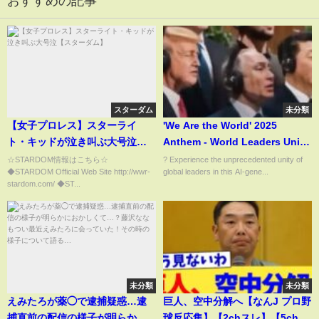
おすすめの記事
スターダム
未分類
【女子プロレス】スターライ
'We Are the World' 2025
ト・キッドが泣き叫ぶ大号泣
Anthem - World Leaders Unite
【スターダム】
in AI-Generated Song
☆STARDOM情報はこちら☆
? Experience the unprecedented unity of
◆STARDOM Official Web Site http://wwr-
global leaders in this AI-gene...
stardom.com/ ◆ST...
未分類
未分類
えみたろが薬◯で逮捕疑惑…逮
巨人、空中分解へ【なんJ プロ野
捕直前の配信の様子が明らかに
球反応集】【2chスレ】【5chス