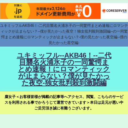
ユキミッフルAKB46！-二代目襲名火浦氷子の一同驚愕まとめ速報にロマンテ
ィックが止まらない？--僕が見たかった夜空！独女批判殺到激闘編--の一同驚
愕まとめ速報にロマンティックが止まらない？-僕の見たかった夜空編--僕の
見たかった星空編-
ユキミッフル--AKB46！--二代
目襲名火浦氷子の一同驚愕ま
とめ速報！にロマンティック
が止まらない？僕が見たかっ
た夜空-独女批判殺到激闘編
腐女子＜お客様皆様が掲載の記事等へアクセス、閲覧、こちらのサービ
スを利用される事でかろうじて運営できています＞本日は足元が悪い中
ご足労頂き誠に有難うございます。