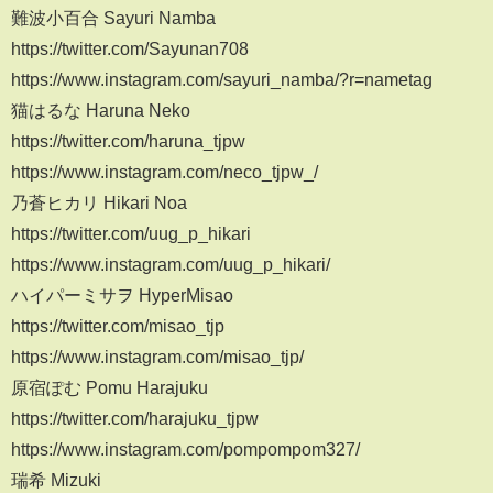
難波小百合 Sayuri Namba
https://twitter.com/Sayunan708
https://www.instagram.com/sayuri_namba/?r=nametag
猫はるな Haruna Neko
https://twitter.com/haruna_tjpw
https://www.instagram.com/neco_tjpw_/
乃蒼ヒカリ Hikari Noa
https://twitter.com/uug_p_hikari
https://www.instagram.com/uug_p_hikari/
ハイパーミサヲ HyperMisao
https://twitter.com/misao_tjp
https://www.instagram.com/misao_tjp/
原宿ぽむ Pomu Harajuku
https://twitter.com/harajuku_tjpw
https://www.instagram.com/pompompom327/
瑞希 Mizuki