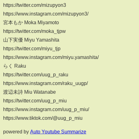
https://twitter.com/mizupyon3
https://www.instagram.com/mizupyon3/
宮本もか Moka Miyamoto
https://twitter.com/moka_tjpw
山下実優 Miyu Yamashita
https://twitter.com/miyu_tjp
https://www.instagram.com/miyu.yamashita/
らく Raku
https://twitter.com/uug_p_raku
https://www.instagram.com/raku_uugp/
渡辺未詩 Miu Watanabe
https://twitter.com/uug_p_miu
https://www.instagram.com/uug_p_miu/
https://www.tiktok.com/@uug_p_miu
powered by
Auto Youtube Summarize