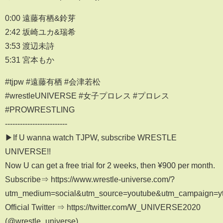
0:00 遠藤有栖&鈴芽
2:42 坂崎ユカ&瑞希
3:53 渡辺未詩
5:31 宮本もか
#tjpw #遠藤有栖 #会津若松
#wrestleUNIVERSE #女子プロレス #プロレス
#PROWRESTLING
-------------------------
▶If U wanna watch TJPW, subscribe WRESTLE
UNIVERSE!!
Now U can get a free trial for 2 weeks, then ¥900 per month.
Subscribe⇒ https://www.wrestle-universe.com/?
utm_medium=social&utm_source=youtube&utm_campaign=yt_o
Official Twitter ⇒ https://twitter.com/W_UNIVERSE2020
(@wrestle_universe)