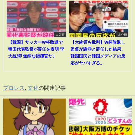
未分類
未分類
【韓国】サッカーW杯敗退で
【大統領も批判】W杯敗退し
韓国代表監督が辞任を表明 李
監督が謝罪と辞任した結果、
大統領｢無能な指揮官だ｣
韓国国民と韓国メディアの反
応がヤバすぎる。
プロレス
,
文化
の関連記事