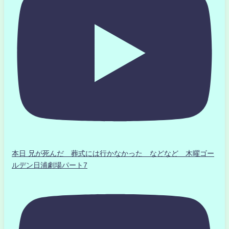
本日 兄が死んだ 葬式には行かなかった などなど 木曜ゴー
ルデン日浦劇場パート7