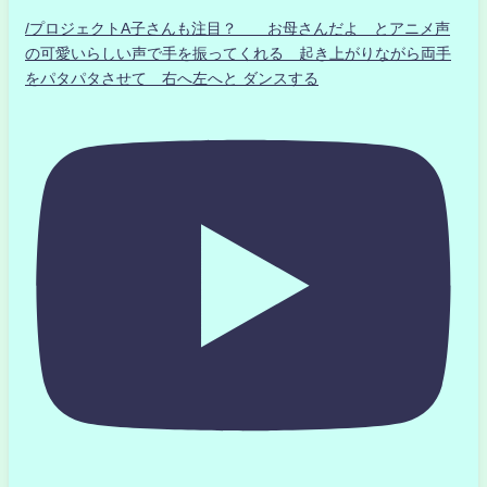
/プロジェクトA子さんも注目？ お母さんだよ とアニメ声
の可愛いらしい声で手を振ってくれる 起き上がりながら両手
をパタパタさせて 右へ左へと ダンスする