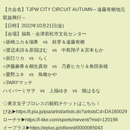
【大会名】TJPW CITY CIRCUIT AUTUMN～遠藤有栖地元
凱旋興行～
【日時】2022年10月21日(金)
【会場】福島・会津若松市文化センター
○坂崎ユカ＆瑞希 vs 鈴芽＆遠藤有栖
○渡辺未詩＆原宿ぽむ vs 中島翔子＆宮本もか
○辰巳リカ vs らく
○伊藤麻希＆桐生真弥 vs 乃蒼ヒカリ＆角田奈穂
○愛野ユキ vs 鳥喰かや
○3WAYマッチ
ハイパーミサヲ vs 上福ゆき vs 猫はるな
◇東京女子プロレスの観戦チケットはこちら！
ぴあ▶️https://t.pia.jp/pia/artist/artists.do?artistsCd=DA160029
ローチケ▶️https://l-tike.com/sports/mevent/?mid=120198
イープラス▶️https://eplus.jp/sf/word/0000065043