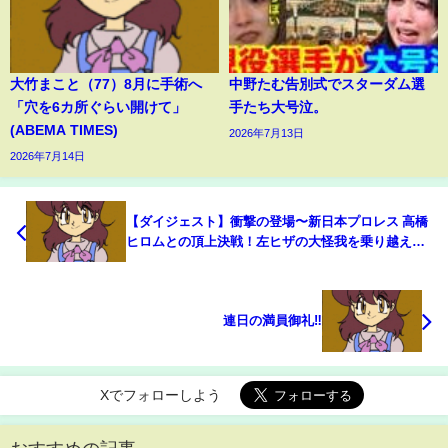
大竹まこと（77）8月に手術へ
中野たむ告別式でスターダム選
「穴を6カ所ぐらい開けて」
手たち大号泣。
(ABEMA TIMES)
2026年7月13日
2026年7月14日
【ダイジェスト】衝撃の登場〜新日本プロレス 高橋
ヒロムとの頂上決戦！左ヒザの大怪我を乗り越え大
愚問コールが起きるまで！AMAKUSA復帰戦 6.9後
楽園大会はABEMA無料生中継&チケット好評発売
中！
連日の満員御礼‼️
Xでフォローしよう