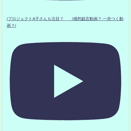
/プロジェクトA子さんも注目？ /感想戯言動画？.一息つく動
画？/