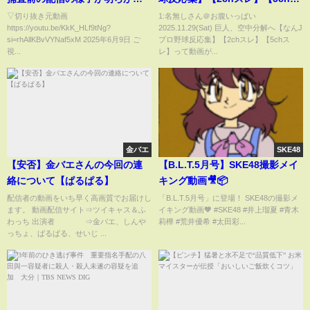
おかしくて…？藤沢ななもつい
レ】
▽切り抜き元動画
1:名無しさん＠お腹いっぱい
https://youtu.be/KkK_HLf9tNg?
2025.11.29(Sat) 巨人、空中分解へ【なんJ
最近えみたろに会っていた！そ
si=rhAllKBvVYNaf5xM 2025年6月9日 ご
プロ野球反応集】【2chスレ】【5chス
の時の様子について語る…
視...
レ】って動画が...
金バエ
SKE48
【安否】金バエさんの今回の連
【B.L.T.5月号】SKE48撮影メイ
絡について【ぱるぱる】
キング動画🎥📦
配信者の動画をいち早く高画質でお届けし
「B.L.T.5月号」に登場！ SKE48の撮影メ
ます。 動画配信サイト⇒ツイキャス＆ふ
イキング動画🧡 #SKE48 #井上瑠夏 #青木
わっち 出演者 ⇒金バエ、しんや
莉樺 #荒井優希 #太田彩...
っちょ、ぱるぱる、せいじ ...