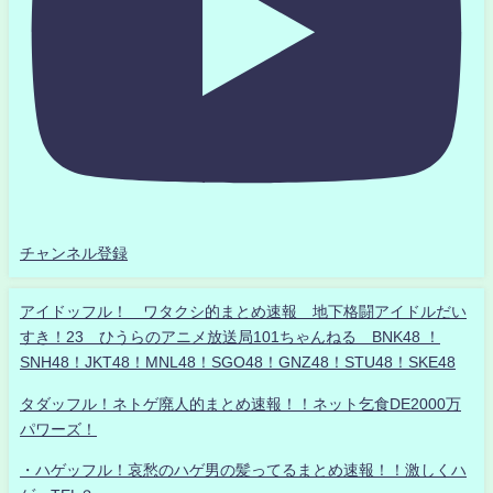
チャンネル登録
アイドッフル！ ワタクシ的まとめ速報 地下格闘アイドルだい
すき！23 ひうらのアニメ放送局101ちゃんねる BNK48 ！
SNH48！JKT48！MNL48！SGO48！GNZ48！STU48！SKE48
タダッフル！ネトゲ廃人的まとめ速報！！ネット乞食DE2000万
パワーズ！
・ハゲッフル！哀愁のハゲ男の髪ってるまとめ速報！！激しくハ