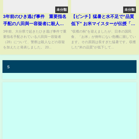
未分類
未分類
3年前のひき逃げ事件 重要指名
【ピンチ】猛暑と水不足で“品質
手配の八田與一容疑者に殺人・
低下” お米マイスターが伝授「お
殺人未遂の容疑を追加 大分｜
いしいご飯炊くコツ」
3年前、大分県で起きたひき逃げ事件で重
“収穫の秋”を迎えましたが、日本の国民
要指名手配されている八田與一容疑者
食、「お米」が例年にない危機に瀕してい
TBS NEWS DIG
（28）について、警察は殺人などの容疑
ます。その原因は長すぎた猛暑です。収穫
を加えたと発表しました。 20...
した“米の品質”が低下して...
s