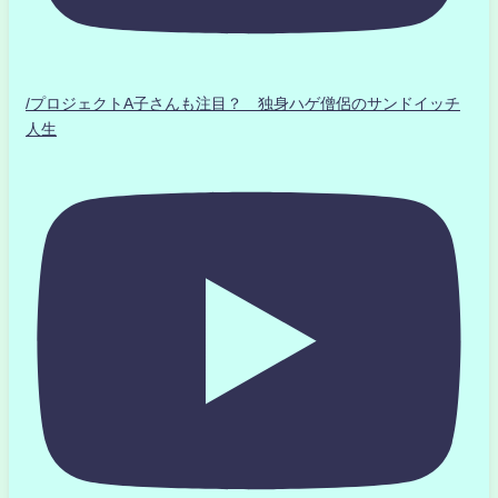
/プロジェクトA子さんも注目？ 独身ハゲ僧侶のサンドイッチ
人生