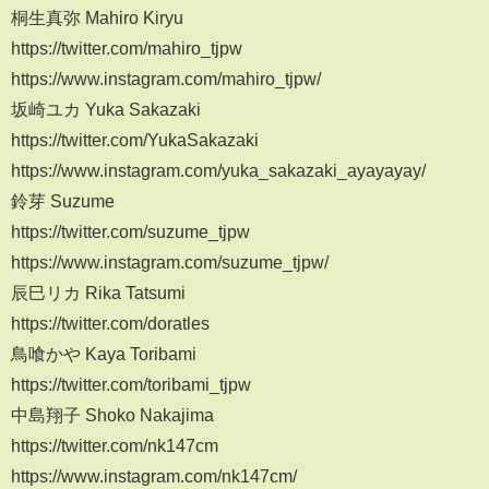
桐生真弥 Mahiro Kiryu
https://twitter.com/mahiro_tjpw
https://www.instagram.com/mahiro_tjpw/
坂崎ユカ Yuka Sakazaki
https://twitter.com/YukaSakazaki
https://www.instagram.com/yuka_sakazaki_ayayayay/
鈴芽 Suzume
https://twitter.com/suzume_tjpw
https://www.instagram.com/suzume_tjpw/
辰巳リカ Rika Tatsumi
https://twitter.com/doratles
鳥喰かや Kaya Toribami
https://twitter.com/toribami_tjpw
中島翔子 Shoko Nakajima
https://twitter.com/nk147cm
https://www.instagram.com/nk147cm/