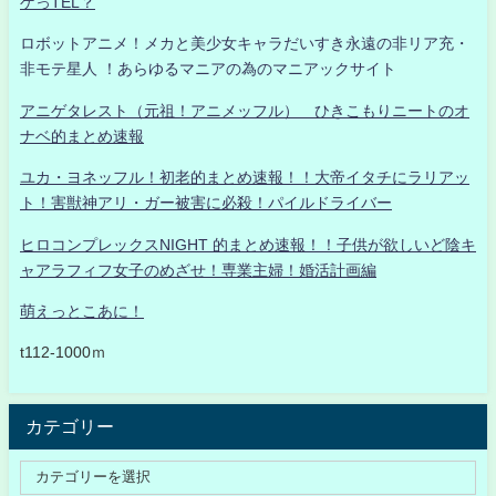
ゲっTEL？
ロボットアニメ！メカと美少女キャラだいすき永遠の非リア充・
非モテ星人 ！あらゆるマニアの為のマニアックサイト
アニゲタレスト（元祖！アニメッフル） ひきこもりニートのオ
ナベ的まとめ速報
ユカ・ヨネッフル！初老的まとめ速報！！大帝イタチにラリアッ
ト！害獣神アリ・ガー被害に必殺！パイルドライバー
ヒロコンプレックスNIGHT 的まとめ速報！！子供が欲しいど陰キ
ャアラフィフ女子のめざせ！専業主婦！婚活計画編
萌えっとこあに！
t112-1000ｍ
カテゴリー