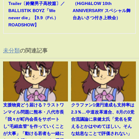
Trailer〔鈴蘭男子高校篇〕／
（HiGH&LOW 10th
BALLISTIK BOYZ「We
ANNIVERSARY スペシャル舞
never die」【9.9（Fri.）
台あいさつ付き上映会）
ROADSHOW】
未分類
の関連記事
支援物資どう届ける？ラストワ
クラファン1億円達成も支持率は
ンマイル問題に熊本・八代市長
2.3％…中道改革連合、8月の3党
「我々が町内会長をサポート
合流議論に泉健太氏「党名を変
し”毛細血管”を作っていくこと
えるとかはやめてほしい。そん
が大事」「動ける若者も一緒に
な姑息なことで評価されない」