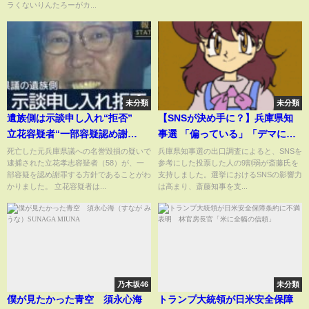
ズり トレンド バズり)#466
ラくないりんたろーがカ...
未分類
未分類
遺族側は示談申し入れ“拒否”
【SNSが決め手に？】兵庫県知
立花容疑者“一部容疑認め謝
事選 「偏っている」「デマにだ
罪”へ【報道ステーション】
まされた」…“不信”テレビのあ
死亡した元兵庫県議への名誉毀損の疑いで
兵庫県知事選の出口調査によると、SNSを
逮捕された立花孝志容疑者（58）が、一
参考にした投票した人の9割弱が斎藤氏を
(2025年11月14日)
り方 『news zero』の課題と悩
部容疑を認め謝罪する方針であることがわ
支持しました。選挙におけるSNSの影響力
み
かりました。 立花容疑者は...
は高まり、斎藤知事を支...
乃木坂46
未分類
僕が見たかった青空 須永心海
トランプ大統領が日米安全保障