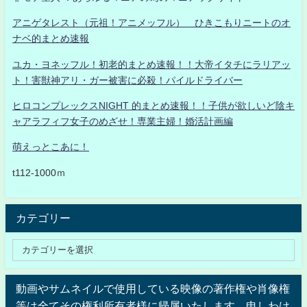
アニゲタレスト（元祖！アニメッフル） ひきこもりニートのオ
ナベ的まとめ速報
ユカ・ヨネッフル！初老的まとめ速報！！大帝イタチにラリアッ
ト！害獣神アリ・ガー被害に必殺！パイルドライバー
ヒロコンプレックスNIGHT 的まとめ速報！！子供が欲しいど陰キ
ャアラフィフ女子のめざせ！専業主婦！婚活計画編
萌えっとこあに！
t112-1000ｍ
カテゴリー
動画やサムネイルで使用している映像の著作権や肖像権
等は全てその権利所有者様に帰属いたします。申しわけ