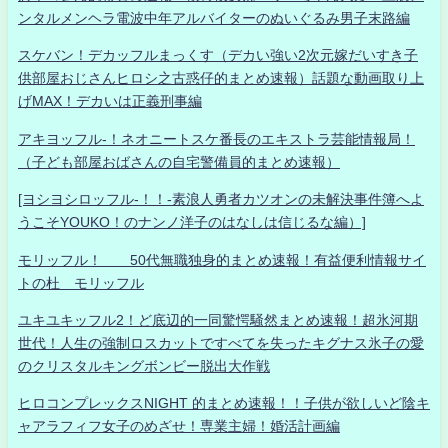
ンタルメンヘラ電波中年アルバイターのぬいぐるみ男子末路編
スケバン！デカッフルまっくす（デカい強い2次元嫁だいすき子
供部屋おじさんヒロシ之古惑仔的まとめ速報）話題な動画取り上
げMAX！デカいは正義刑事編
アキヨッフル-！ネオニートスケ番長のエキストラ芸能情報局！
（子ども部屋おばさんの自宅警備員的まとめ速報）
[ヨシヨシロッフル-！！-素浪人勇者カツオンの未解決事件簿へよ
うこそYOUKO！のナンノ洋子のはなしは信じるな編）]
モリッフル！ 50代無職独身的まとめ速報！有益便利情報サイ
トの杜 モリッフル
ユキユキッフル2！ど底辺的一同驚愕騒然まとめ速報！超氷河期
世代！人生の強制ロスカットですべてを失ったキグナス氷子の愛
のクリスタルキングボンビー脱出大作戦
ヒロコンプレックスNIGHT 的まとめ速報！！子供が欲しいど陰キ
ャアラフィフ女子のめざせ！専業主婦！婚活計画編