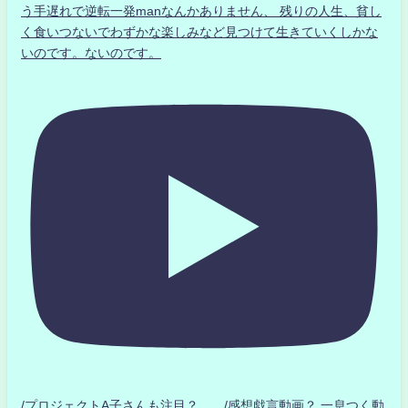
う手遅れで逆転一発manなんかありません、 残りの人生、貧し
く食いつないでわずかな楽しみなど見つけて生きていくしかな
いのです。ないのです。
/プロジェクトA子さんも注目？ /感想戯言動画？.一息つく動