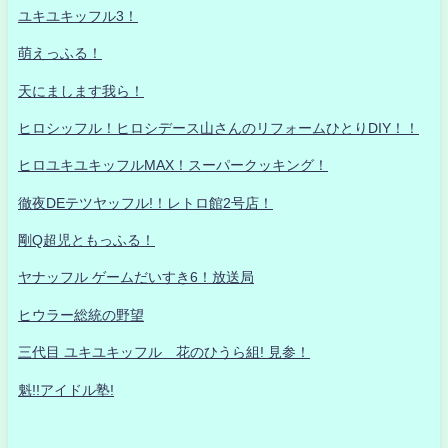
ユキユキッフル3！
萌えっふる！
天にまします我ら！
ヒロシッフル！ヒロシデース山さんのリフォームひとりDIY！！
ヒロユキユキッフルMAX！スーパークッキング！
徹夜DEテツヤッフル!！レトロ館2号店！
剛Q超児ともっふる！
ヤナッフル ゲームだいすき6！放送局
ヒウラー総統の野望
三代目 ユキユキッフル 花のひうら組! 見参！
魁!!アイドル塾!