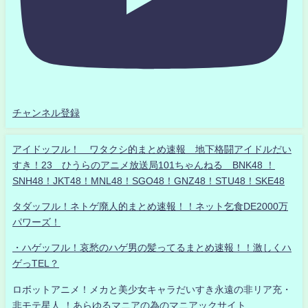
チャンネル登録
アイドッフル！ ワタクシ的まとめ速報 地下格闘アイドルだい
すき！23 ひうらのアニメ放送局101ちゃんねる BNK48 ！
SNH48！JKT48！MNL48！SGO48！GNZ48！STU48！SKE48
タダッフル！ネトゲ廃人的まとめ速報！！ネット乞食DE2000万
パワーズ！
・ハゲッフル！哀愁のハゲ男の髪ってるまとめ速報！！激しくハ
ゲっTEL？
ロボットアニメ！メカと美少女キャラだいすき永遠の非リア充・
非モテ星人 ！あらゆるマニアの為のマニアックサイト