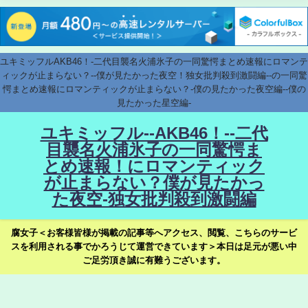
ユキミッフルAKB46！-二代目襲名火浦氷子の一同驚愕まとめ速報にロマンテ
ィックが止まらない？--僕が見たかった夜空！独女批判殺到激闘編--の一同驚
愕まとめ速報にロマンティックが止まらない？-僕の見たかった夜空編--僕の
見たかった星空編-
ユキミッフル--AKB46！--二代
目襲名火浦氷子の一同驚愕ま
とめ速報！にロマンティック
が止まらない？僕が見たかっ
た夜空-独女批判殺到激闘編
腐女子＜お客様皆様が掲載の記事等へアクセス、閲覧、こちらのサービ
スを利用される事でかろうじて運営できています＞本日は足元が悪い中
ご足労頂き誠に有難うございます。