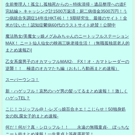
生前整理人！孤立し孤独死からの～特殊清掃・遺品整理への道F
完結編＞ キャッシング計1500万返済：厨二病借金3500万円！う
つ病統合失調症14年生HKT46！！9期研究生、最後のサイト！全
米が泣いた！認知症鬱病60代のラストサイト絶賛！公開中
魔法熟女/美魔女ッ娘メグみみちゃんのニートッフルステーション
MAX！ ニート仙人仙女の映画三昧老後生活！（無職孤独居老人的
まとめ速報Z)]
乙女系腐男子のオカマッフルMAX2- FX！オ・カマトレーダーの
逆襲！！ 極道のオカマたち編（おもしろ動画まとめ速報）
スーパーウンコ！
新・ハゲッフル！哀愁のハゲ男の髪ってるまとめ速報！！激しく
ハゲっTEL？
こじ！コジッフル@！-レズっ娘百合ネエ！こじらせ！50独身処
女のBL腐女子的まとめ速報-
何だ！何が？真・シロッフル！！ 永遠の無職童貞- ぼっちな
ニート的まとめ速報！一生童貞上等夜露死苦！