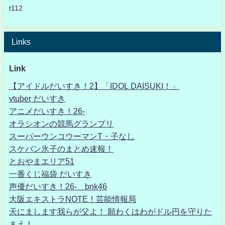
t112
Links
Link
【アイドルだいすき！2】「IDOL DAISUKI！」
vtuber だいすき
アニメだいすき！26-
オラシオンの競馬グランプリ
スーパーウンコウーマンT・子なし
スケバン氷子のまとめ速報！
とおやまエリア51
一番くじ福袋 だいすき
声優だいすき！26- bnk46
大阪エキストラNOTE！芸能情報局
天にまします我らが父よ！ 願わくはわがドル円を守りた
まえ！