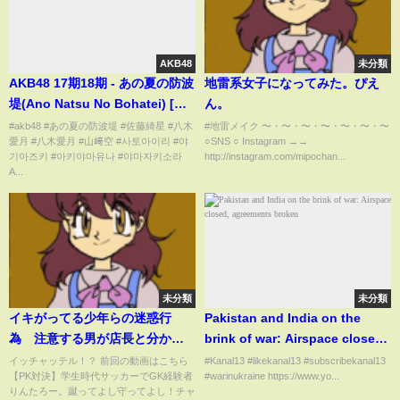
AKB48
未分類
AKB48 17期18期 - あの夏の防波
地雷系女子になってみた。ぴえ
堤(Ano Natsu No Bohatei) [日
ん。
本語字幕] [4K]
#akb48 #あの夏の防波堤 #佐藤綺星 #八木
#地雷メイク 〜・〜・〜・〜・〜・〜・〜
愛月 #八木愛月 #山﨑空 #사토아이리 #야
○SNS ○ Instagram →→
기아즈키 #아키야마유나 #야마자키소라
http://instagram.com/mipochan...
A...
未分類
未分類
イキがってる少年らの迷惑行
Pakistan and India on the
為 注意する男が店長と分かっ
brink of war: Airspace closed,
た瞬間w(迷惑行為 ヤンキー
agreements broken
イッチャッテル！？ 前回の動画はこちら
#Kanal13​ #likekanal13​ #subscribekanal13
【PK対決】学生時代サッカーでGK経験者
#warinukraine https://www.yo...
不良 誹謗中傷 炎上 過去バ
りんたろー。蹴ってよし守ってよし！チャ