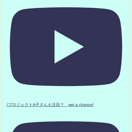
/プロジェクトA子さんも注目？ get a chance!