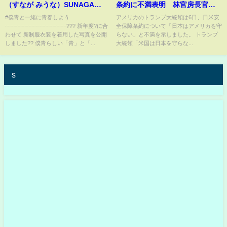
（すなが みうな）SUNAGA
条約に不満表明 林官房長官
MIUNA
「米に全幅の信頼」
#僕青と一緒に青春しよう
アメリカのトランプ大統領は6日、日米安
┈┈┈┈┈┈┈┈┈┈┈??? 新年度?に合
全保障条約について「日本はアメリカを守
わせて 新制服衣装を着用した写真を公開
らない」と不満を示しました。 トランプ
しました?? 僕青らしい「青」と「...
大統領「米国は日本を守らな...
s