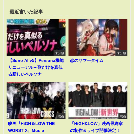
最近書いた記事
未分類
未分類
【Suno AI v5】Persona機能
恋のサマータイム
リニューアル－歌だけを真似
る新しいペルソナ
映画
映画
映画『HiGH＆LOW THE
「HiGH&LOW」映画最終章
WORST X』Music
の制作＆ライブ開催決定！