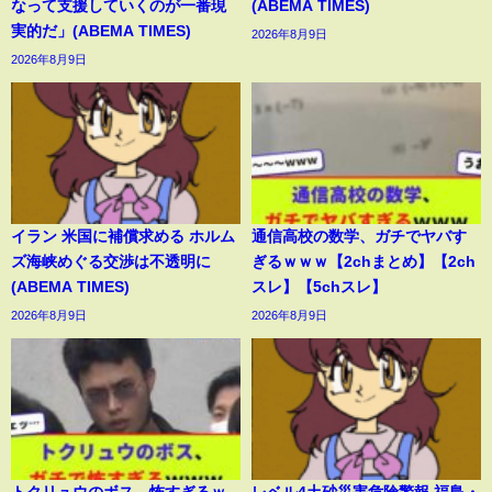
なって支援していくのが一番現
(ABEMA TIMES)
実的だ」(ABEMA TIMES)
2026年8月9日
2026年8月9日
イラン 米国に補償求める ホルム
通信高校の数学、ガチでヤバす
ズ海峡めぐる交渉は不透明に
ぎるｗｗｗ【2chまとめ】【2ch
(ABEMA TIMES)
スレ】【5chスレ】
2026年8月9日
2026年8月9日