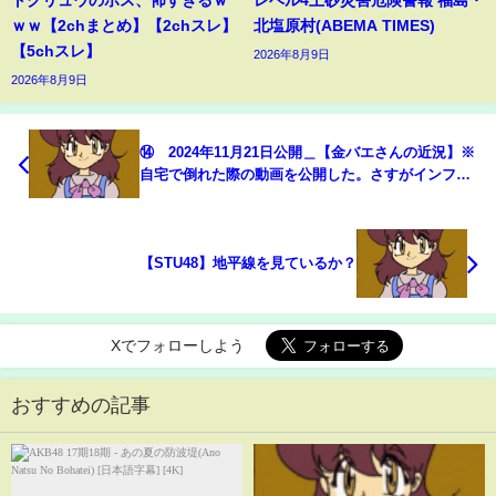
トクリュウのボス、怖すぎるｗ
レベル4土砂災害危険警報 福島・
ｗｗ【2chまとめ】【2chスレ】
北塩原村(ABEMA TIMES)
【5chスレ】
2026年8月9日
2026年8月9日
⑭ 2024年11月21日公開＿【金バエさんの近況】※
自宅で倒れた際の動画を公開した。さすがインフル
エンサー？
【STU48】地平線を見ているか？
Xでフォローしよう
おすすめの記事