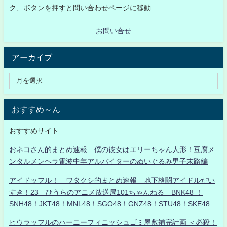
ク、ボタンを押すと問い合わせページに移動
お問い合せ
アーカイブ
おすすめ～ん
おすすめサイト
おネコさん的まとめ速報 僕の彼女はエリーちゃん人形！豆腐メ
ンタルメンヘラ電波中年アルバイターのぬいぐるみ男子末路編
アイドッフル！ ワタクシ的まとめ速報 地下格闘アイドルだい
すき！23 ひうらのアニメ放送局101ちゃんねる BNK48 ！
SNH48！JKT48！MNL48！SGO48！GNZ48！STU48！SKE48
ヒウラッフルのハーニーフィニッシュゴミ屋敷補完計画 ＜必殺！