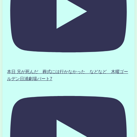
本日 兄が死んだ 葬式には行かなかった などなど 木曜ゴー
ルデン日浦劇場パート7