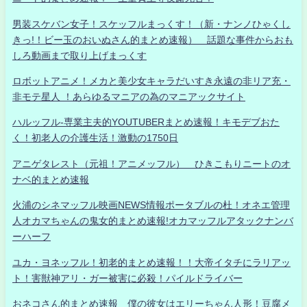
男装スケバン女子！スケッフルまっくす！（新・ナンノひゃくし
きっ!！ビー玉のおいぬさん的まとめ速報） 話題な事件からおも
しろ動画まで取り上げまっくす
ロボットアニメ！メカと美少女キャラだいすき永遠の非リア充・
非モテ星人 ！あらゆるマニアの為のマニアックサイト
ハルッフル-専業主夫的YOUTUBERまとめ速報！キモデブおた
く！初老人の介護生活！激動の1750日
アニゲタレスト（元祖！アニメッフル） ひきこもりニートのオ
ナベ的まとめ速報
火浦のシネマッフル映画NEWS情報ポータブルの杜！オネエ管理
人オカマちゃんの鬼女的まとめ速報!オカマッフルアタックナンバ
ーハーフ
ユカ・ヨネッフル！初老的まとめ速報！！大帝イタチにラリアッ
ト！害獣神アリ・ガー被害に必殺！パイルドライバー
おネコさん的まとめ速報 僕の彼女はエリーちゃん人形！豆腐メ