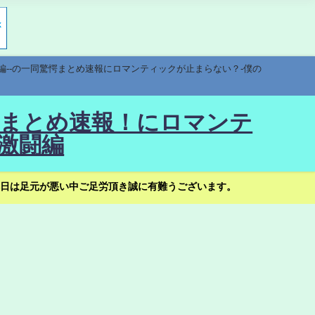
編--の一同驚愕まとめ速報にロマンティックが止まらない？-僕の
驚愕まとめ速報！にロマンテ
激闘編
日は足元が悪い中ご足労頂き誠に有難うございます。