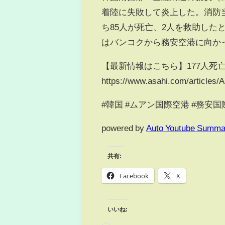
着陸に失敗して炎上した。消防当
ち85人が死亡、2人を救助し
はバンコクから務安空港に向か
【最新情報はこちら】177人死
https://www.asahi.com/articl
#韓国 #ムアン国際空港 #務安
powered by
Auto Youtube Summa
共有:
Facebook
X
いいね: