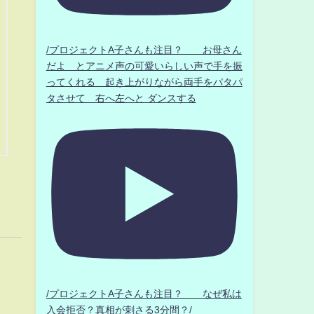
/プロジェクトA子さんも注目？ お母さん
だよ とアニメ声の可愛いらしい声で手を振
ってくれる 起き上がりながら両手をパタパ
タさせて 右へ左へと ダンスする
/プロジェクトA子さんも注目？ なぜ私は
入会拒否？真相が刺さる3分間？/