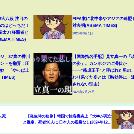
康宏八段 注目の
FIFA案に北中米やアジアの連盟
るのはどっちだ！
対表明(ABEMA TIMES)
聡太JT杯覇者と
2026年8月1日
EMA TIMES)
ジ」37歳の香川
【国際指名手配】見立真一の「
ムントを翻弄！圧
の姿」。カンボジアに潜伏か
絶妙」「やっぱ上
――"残虐王子"と呼ばれた男の
TIMES)
わり果てた姿とは【時効停止・
されない理由】
2026年7月24日
人死
【発生時の映像】韓国で旅客機炎上「大半が死亡
と推定」死者96人に 日本人の搭乗なし(2024年12月
29日)