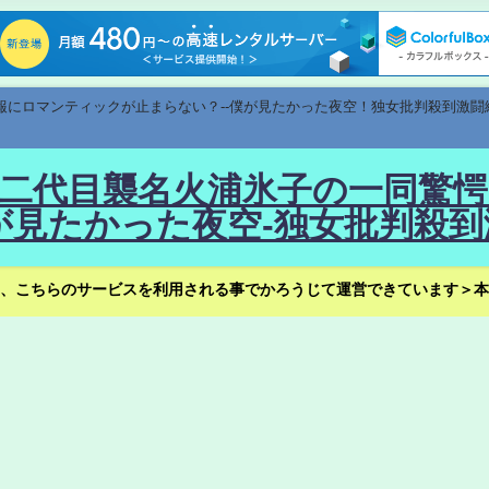
速報にロマンティックが止まらない？--僕が見たかった夜空！独女批判殺到激闘
！--二代目襲名火浦氷子の一同
見たかった夜空-独女批判殺到
、こちらのサービスを利用される事でかろうじて運営できています＞本