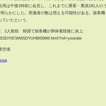
局は午後1時前に会見し、これまでに乗客・乗員181人の
たと明らかにした。死傷者の数は増える可能性がある。旅客機
っていたという。
亡、2人救助 韓国で旅客機が胴体着陸後に炎上
es/ASSDY0CWMSDYUHBI006M.html?ref=youtube
国際空港
rize