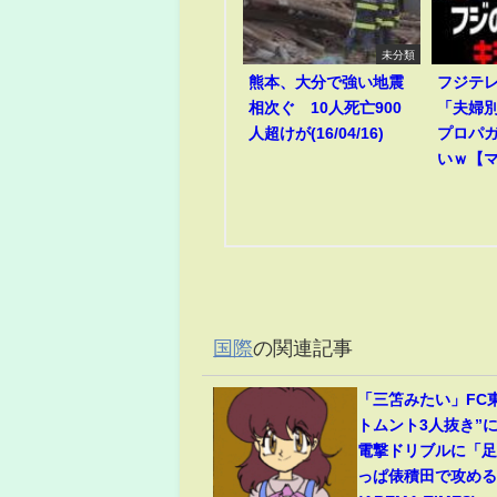
未分類
熊本、大分で強い地震
フジテ
相次ぐ 10人死亡900
「夫婦
人超けが(16/04/16)
プロパ
いｗ【
国際
の関連記事
「三笘みたい」FC
トムント3人抜き”
電撃ドリブルに「
っぱ俵積田で攻め