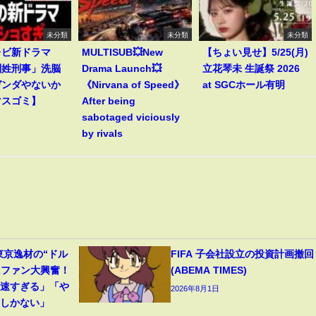
未分類
未分類
未分類
レビ新ドラマ
MULTISUB💥New
【ちょい見せ】5/25(月)
別姓刑事」洗脳
Drama Launch💥
立花琴未 生誕祭 2026
ガンダやないか
《Nirvana of Speed》
at SGCホール有明
マスゴミ】
After being
sabotaged viciously
by rivals
東京逸材の“ドル
FIFA 子会社設立の投資計画撤回
にファン大興奮！
(ABEMA TIMES)
足速すぎる」「や
2026年8月1日
るしかない」