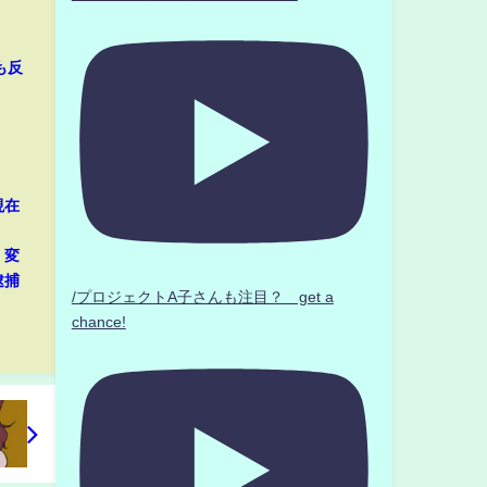
も反
現在
、変
逮捕
/プロジェクトA子さんも注目？ get a
chance!