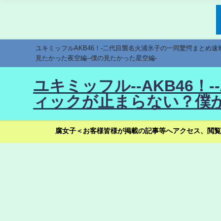
ユキミッフルAKB46！-二代目襲名火浦氷子の一同驚愕まとめ
見たかった夜空編--僕の見たかった星空編-
ユキミッフル--AKB46
ィックが止まらない？僕が
腐女子＜お客様皆様が掲載の記事等へアクセス、閲覧