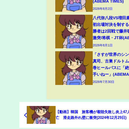
(ABEMA TIMES)
2026年8月2日
八代弥八段VS増田
初出場対決を制す
勝者は2回戦で藤井
激突/将棋・JT杯(AB
2026年8月1日
「さすが世界のシン
真司、古巣ドルト
巻ヒールパスに「
手いねー」(ABEMA 
2026年7月30日
【動画】韓国 旅客機が着陸失敗し炎上47
亡 滑走路外れ壁に衝突(2024年12月29日)