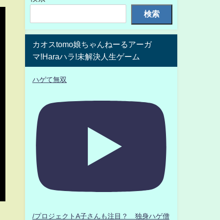
検索
カオスtomo娘ちゃんねーるアーガ
マ!Haraハラ!未解決人生ゲーム
ハゲて無双
/プロジェクトA子さんも注目？ 独身ハゲ僧