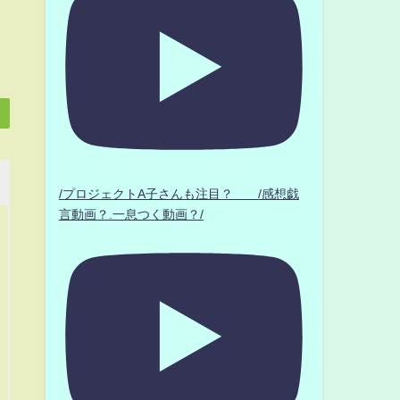
/プロジェクトA子さんも注目？ /感想戯
言動画？.一息つく動画？/