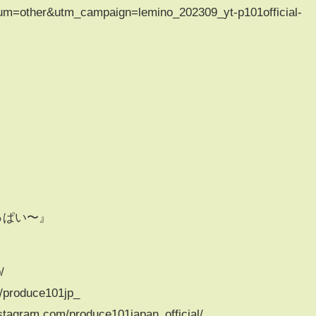
m=other&utm_campaign=lemino_202309_yt-p101official-
いっぱい〜』
/
om/produce101jp_
nstagram.com/produce101japan_official/