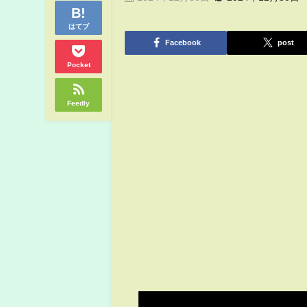
はてブ
Facebook
post
Pocket
Feedly