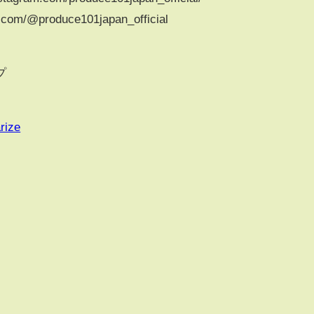
ok.com/@produce101japan_official
プ
rize