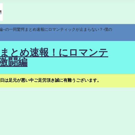
編--の一同驚愕まとめ速報にロマンティックが止まらない？-僕の
驚愕まとめ速報！にロマンテ
激闘編
日は足元が悪い中ご足労頂き誠に有難うございます。