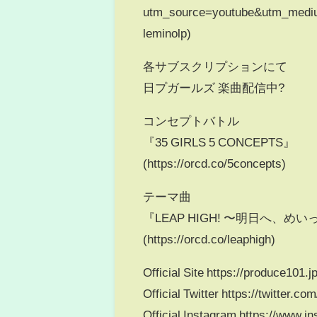
utm_source=youtube&utm_mediu
leminolp)
各サブスクリプションにて
日プガールズ 楽曲配信中?
コンセプトバトル
『35 GIRLS 5 CONCEPTS』
(https://orcd.co/5concepts)
テーマ曲
『LEAP HIGH! 〜明日へ、め
(https://orcd.co/leaphigh)
Official Site https://produce101.jp
Official Twitter https://twitter.c
Official Instagram https://www.i