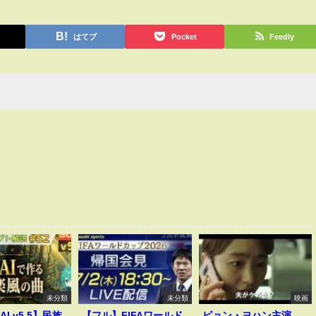
はてブ
Pocket
Feedly
未分類
未分類
映画
AI v5.5】民族
【フル】FIFAワールド
ピョン・ヨハン主演、