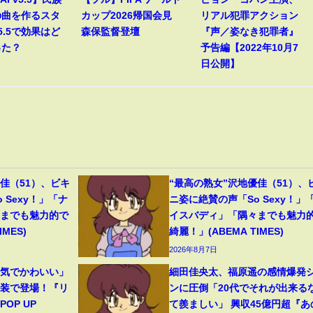
の曲を作るスタ
カップ2026帰国会見
リアル犯罪アクション
5.5で効果はど
森保監督登壇
『声／姿なき犯罪者』
った？
予告編【2022年10月7
日公開】
佳（51）、ビキ
“最高の熟女”沢地優佳（51）、
 Sexy！」「ナ
ニ姿に絶賛の声「So Sexy！」
々までも魅力的で
イスバディ」「隅々までも魅力
MES)
綺麗！」(ABEMA TIMES)
2026年8月7日
囲気でかわいい」
細田佳央太、福原遥の感情爆発
和装で登場！『リ
ンに圧倒「20代でそれが出来る
OP UP
て羨ましい」 興収45億円超『あ