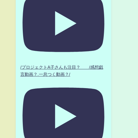
/プロジェクトA子さんも注目？ /感想戯
言動画？.一息つく動画？/