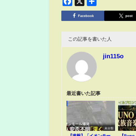
Facebook
X
共
有
Facebook
post
この記事を書いた人
jin115o
最近書いた記事
未分類
【速報】「イオンモー
【Suno 