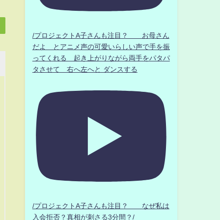
/プロジェクトA子さんも注目？ お母さん
だよ とアニメ声の可愛いらしい声で手を振
ってくれる 起き上がりながら両手をパタパ
タさせて 右へ左へと ダンスする
/プロジェクトA子さんも注目？ なぜ私は
入会拒否？真相が刺さる3分間？/