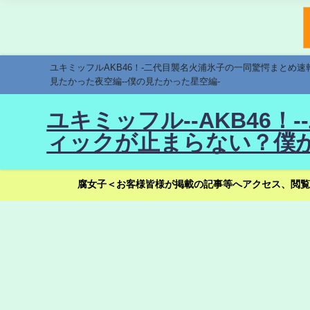
ユキミッフルAKB46！-二代目襲名火浦氷子の一同驚愕まとめ
見たかった夜空編--僕の見たかった星空編-
ユキミッフル--AKB46
ィックが止まらない？僕が
腐女子＜お客様皆様が掲載の記事等へアクセス、閲覧