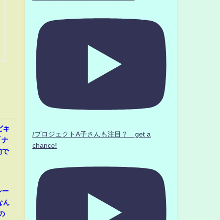
ビキ
/プロジェクトA子さんも注目？ get a
「ナ
chance!
的で
シー
なん
の