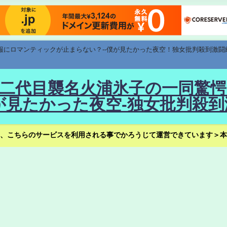
速報にロマンティックが止まらない？--僕が見たかった夜空！独女批判殺到激闘
！--二代目襲名火浦氷子の一同
見たかった夜空-独女批判殺到
、こちらのサービスを利用される事でかろうじて運営できています＞本