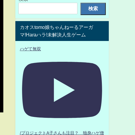
検索
カオスtomo娘ちゃんねーるアーガ
マ!Haraハラ!未解決人生ゲーム
ハゲて無双
/プロジェクトA子さんも注目？ 独身ハゲ僧