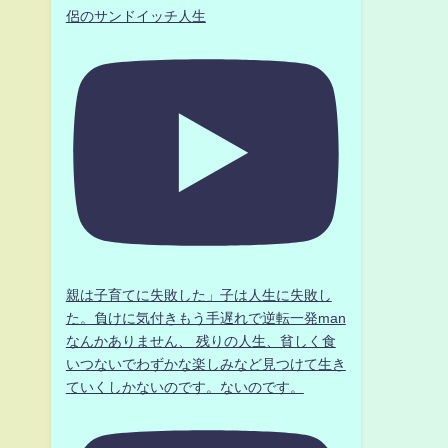
侶のサンドイッチ人生
親は子育てに失敗した」子は人生に失敗し
た。負けに気付きもう手遅れで逆転一発man
なんかありません、 残りの人生、貧しく食
いつないでわずかな楽しみなど見つけて生き
ていくしかないのです。ないのです。