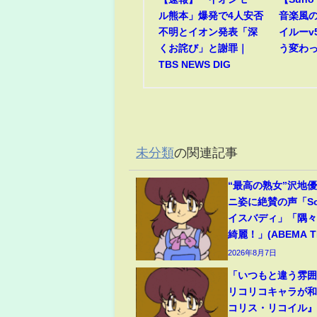
ル熊本」爆発で4人安否
音楽風
不明とイオン発表「深
イルーv
くお詫び」と謝罪｜
う変わ
TBS NEWS DIG
未分類
の関連記事
“最高の熟女”沢地優
ニ姿に絶賛の声「So
イスバディ」「隅
綺麗！」(ABEMA TI
2026年8月7日
「いつもと違う雰
リコリコキャラが
コリス・リコイル』P