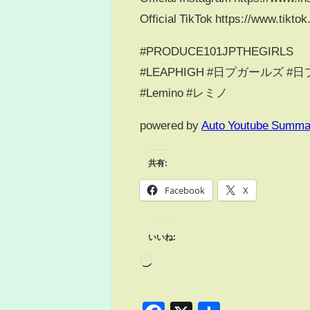
Official TikTok https://www.tikt
#PRODUCE101JPTHEGIRLS
#LEAPHIGH #日プガールズ #日
#Lemino #レミノ
powered by
Auto Youtube Summa
共有:
Facebook
X
いいね: