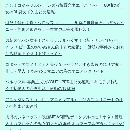
こじ！コジッフル@！-レズっ娘百合ネエ！こじらせ！50独身処
女のBL腐女子的まとめ速報-
何だ！何が？真・シロッフル！！ 永遠の無職童貞- ぼっちな
ニート的まとめ速報！一生童貞上等夜露死苦！
男装スケバン女子！スケッフルまっくす！（新・ナンノひゃくし
きっ!！ビー玉のおいぬさん的まとめ速報） 話題な事件からおも
しろ動画まで取り上げまっくす
ロボットアニメ！メカと美少女キャラだいすき永遠の非リア充・
非モテ星人 ！あらゆるマニアの為のマニアックサイト
ハルッフル-専業主夫的YOUTUBERまとめ速報！キモデブおた
く！初老人の介護生活！激動の1750日
アニゲタレスト（元祖！アニメッフル） ひきこもりニートのオ
ナベ的まとめ速報
火浦のシネマッフル映画NEWS情報ポータブルの杜！オネエ管理
人オカマちゃんの鬼女的まとめ速報!オカマッフルアタックナンバ