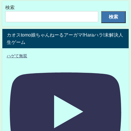
検索
検索
カオスtomo娘ちゃんねーるアーガマ!Haraハラ!未解決人
生ゲーム
ハゲて無双