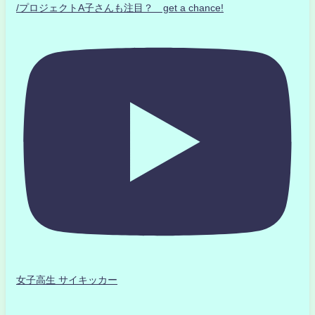
/プロジェクトA子さんも注目？ get a chance!
女子高生 サイキッカー