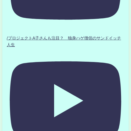
/プロジェクトA子さんも注目？ 独身ハゲ僧侶のサンドイッチ
人生