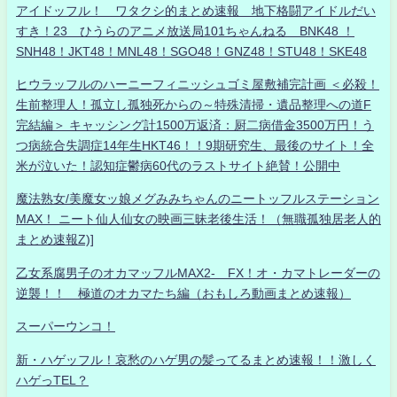
アイドッフル！ ワタクシ的まとめ速報 地下格闘アイドルだい
すき！23 ひうらのアニメ放送局101ちゃんねる BNK48 ！
SNH48！JKT48！MNL48！SGO48！GNZ48！STU48！SKE48
ヒウラッフルのハーニーフィニッシュゴミ屋敷補完計画 ＜必殺！
生前整理人！孤立し孤独死からの～特殊清掃・遺品整理への道F
完結編＞ キャッシング計1500万返済：厨二病借金3500万円！う
つ病統合失調症14年生HKT46！！9期研究生、最後のサイト！全
米が泣いた！認知症鬱病60代のラストサイト絶賛！公開中
魔法熟女/美魔女ッ娘メグみみちゃんのニートッフルステーション
MAX！ ニート仙人仙女の映画三昧老後生活！（無職孤独居老人的
まとめ速報Z)]
乙女系腐男子のオカマッフルMAX2- FX！オ・カマトレーダーの
逆襲！！ 極道のオカマたち編（おもしろ動画まとめ速報）
スーパーウンコ！
新・ハゲッフル！哀愁のハゲ男の髪ってるまとめ速報！！激しく
ハゲっTEL？