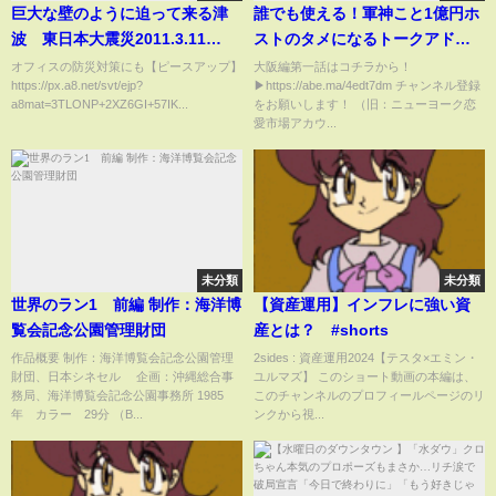
巨大な壁のように迫って来る津
誰でも使える！軍神こと1億円ホ
波 東日本大震災2011.3.11
ストのタメになるトークアドバ
#shorts #short
イス集！【ホスト山本裕典】│ニ
オフィスの防災対策にも【ピースアップ】
大阪編第一話はコチラから！
https://px.a8.net/svt/ejp?
▶https://abe.ma/4edt7dm チャンネル登録
ューヨーク×さらば青春の光 『#
a8mat=3TLONP+2XZ6GI+57IK...
をお願いします！ （旧：ニューヨーク恋
愛のハイエナ シーズン2』毎週火
愛市場アカウ...
曜よる11時〜
未分類
未分類
世界のラン1 前編 制作：海洋博
【資産運用】インフレに強い資
覧会記念公園管理財団
産とは？ #shorts
作品概要 制作：海洋博覧会記念公園管理
2sides : 資産運用2024【テスタ×エミン・
財団、日本シネセル 企画：沖縄総合事
ユルマズ】 このショート動画の本編は、
務局、海洋博覧会記念公園事務所 1985
このチャンネルのプロフィールページのリ
年 カラー 29分 （B...
ンクから視...