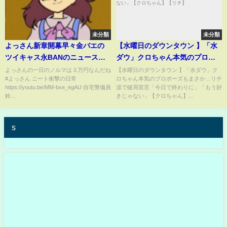
未分類
未分類
よっさん新章開幕早々金バエの
【水曜日のダウンタウン 】「水
ツイキャス永BANのニュースが
ダウ」クロちゃん本気のプロポ
飛び込んだ
ーズもまさか…リチ涙で破局宣
よっさんの一日のノルマは３万円なんだね
【水曜日のダウンタウン 】「水ダウ」ク
#よっさん ニート衝撃の日常
ロちゃん本気のプロポーズもまさか…リチ
言「今日で終わりに」「もう好
https://youtu.be/MM-bxe_egAU 自宅警備員
涙で破局宣言「今日で終わりに」「もう好
きじゃない」【クロちゃん】
鈴...
きじゃない」【クロちゃん】...
【リチ】
s