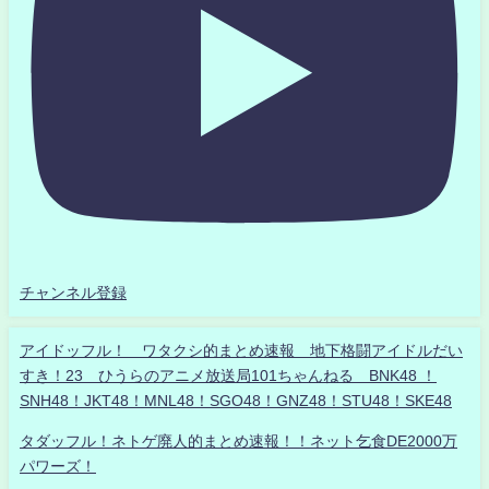
チャンネル登録
アイドッフル！ ワタクシ的まとめ速報 地下格闘アイドルだい
すき！23 ひうらのアニメ放送局101ちゃんねる BNK48 ！
SNH48！JKT48！MNL48！SGO48！GNZ48！STU48！SKE48
タダッフル！ネトゲ廃人的まとめ速報！！ネット乞食DE2000万
パワーズ！