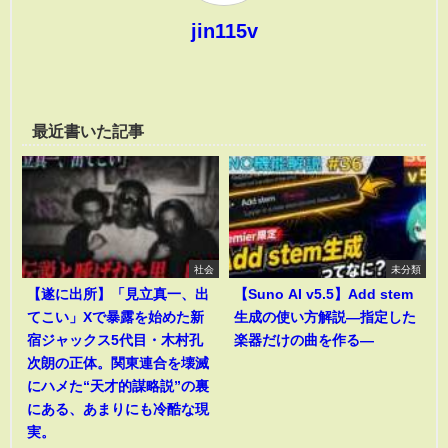
jin115v
最近書いた記事
社会
未分類
【遂に出所】「見立真一、出
【Suno AI v5.5】Add stem
てこい」Xで暴露を始めた新
生成の使い方解説―指定した
宿ジャックス5代目・木村孔
楽器だけの曲を作る―
次朗の正体。関東連合を壊滅
にハメた“天才的謀略説”の裏
にある、あまりにも冷酷な現
実。