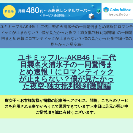
ユキミッフルAKB46！-二代目襲名火浦氷子の一同驚愕まとめ速報にロマンテ
ィックが止まらない？--僕が見たかった夜空！独女批判殺到激闘編--の一同驚
愕まとめ速報にロマンティックが止まらない？-僕の見たかった夜空編--僕の
見たかった星空編-
ユキミッフル--AKB46！--二代
目襲名火浦氷子の一同驚愕ま
とめ速報！にロマンティック
が止まらない？僕が見たかっ
た夜空-独女批判殺到激闘編
腐女子＜お客様皆様が掲載の記事等へアクセス、閲覧、こちらのサービ
スを利用される事でかろうじて運営できています＞本日は足元が悪い中
ご足労頂き誠に有難うございます。