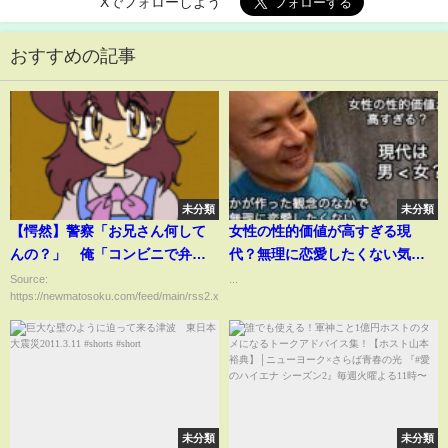
Xでフォローしよう
おすすめの記事
未分類
未分類
【愕然】警察「お兄さん何して
女性の性的価値が高すぎる現
んの？」 俺「コンビニで弁当
代？無理に恋愛したくない気持
買って食ってる」 → 結
ち。
Source:
...
https://newmatosoku.com/feed/main/rss2.xml...
果･････
未分類
未分類