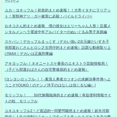
ーハーフ
ユカ・ヨネッフル！初老的まとめ速報！！大帝イタチにラリアッ
ト！害獣神アリ・ガー被害に必殺！パイルドライバー
おネコさん的まとめ速報 僕の彼女はエリーちゃん人形！豆腐メ
ンタルメンヘラ電波中年アルバイターのぬいぐるみ男子末路編
スケバン！デカッフルまっくす（デカい強い2次元嫁だいすき子
供部屋おじさんヒロシ之古惑仔的まとめ速報）話題な動画取り上
げMAX！デカいは正義刑事編
アキヨッフル-！ネオニートスケ番長のエキストラ芸能情報局！
（子ども部屋おばさんの自宅警備員的まとめ速報）
[ヨシヨシロッフル-！！-素浪人勇者カツオンの未解決事件簿へよ
うこそYOUKO！のナンノ洋子のはなしは信じるな編）]
モリッフル！ 50代無職独身的まとめ速報！有益便利情報サイ
トの杜 モリッフル
ユキユキッフル2！ど底辺的一同驚愕騒然まとめ速報！超氷河期
世代！人生の強制ロスカットですべてを失ったキグナス氷子の愛