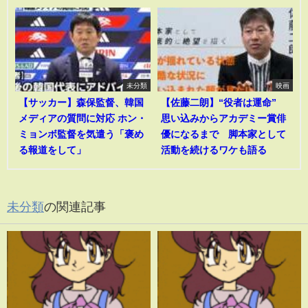
未分類
映画
【サッカー】森保監督、韓国
【佐藤二朗】“役者は運命”
メディアの質問に対応 ホン・
思い込みからアカデミー賞俳
ミョンボ監督を気遣う「褒め
優になるまで 脚本家として
る報道をして」
活動を続けるワケも語る
未分類
の関連記事