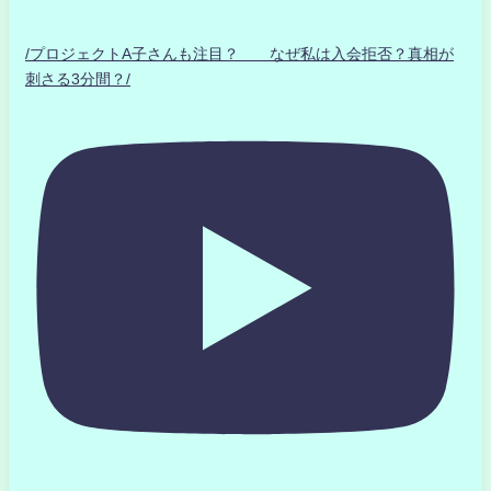
/プロジェクトA子さんも注目？ なぜ私は入会拒否？真相が
刺さる3分間？/