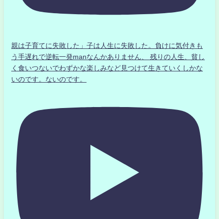
親は子育てに失敗した」子は人生に失敗した。負けに気付きも
う手遅れで逆転一発manなんかありません、 残りの人生、貧し
く食いつないでわずかな楽しみなど見つけて生きていくしかな
いのです。ないのです。