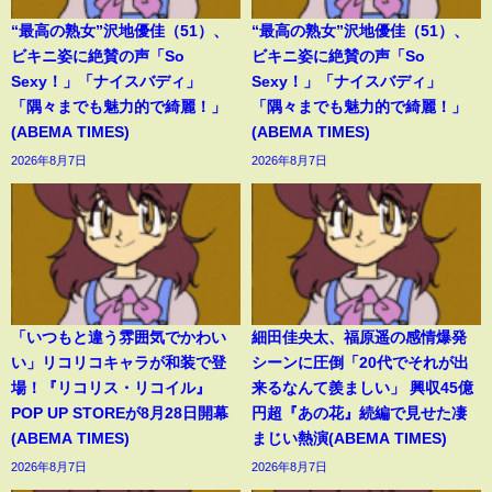
“最高の熟女”沢地優佳（51）、
“最高の熟女”沢地優佳（51）、
ビキニ姿に絶賛の声「So
ビキニ姿に絶賛の声「So
Sexy！」「ナイスバディ」
Sexy！」「ナイスバディ」
「隅々までも魅力的で綺麗！」
「隅々までも魅力的で綺麗！」
(ABEMA TIMES)
(ABEMA TIMES)
2026年8月7日
2026年8月7日
「いつもと違う雰囲気でかわい
細田佳央太、福原遥の感情爆発
い」リコリコキャラが和装で登
シーンに圧倒「20代でそれが出
場！『リコリス・リコイル』
来るなんて羨ましい」 興収45億
POP UP STOREが8月28日開幕
円超『あの花』続編で見せた凄
(ABEMA TIMES)
まじい熱演(ABEMA TIMES)
2026年8月7日
2026年8月7日