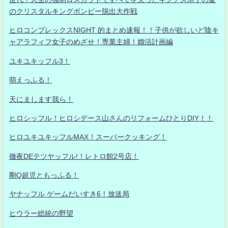
のクリスタルキングボンビー脱出大作戦
ヒロコンプレックスNIGHT 的まとめ速報！！子供が欲しいど陰キ
ャアラフィフ女子のめざせ！専業主婦！婚活計画編
ユキユキッフル3！
萌えっふる！
天にまします我ら！
ヒロシッフル！ヒロシデース山さんのリフォームひとりDIY！！
ヒロユキユキッフルMAX！スーパークッキング！
徹夜DEテツヤッフル!！レトロ館2号店！
剛Q超児ともっふる！
ヤナッフル ゲームだいすき6！放送局
ヒウラー総統の野望