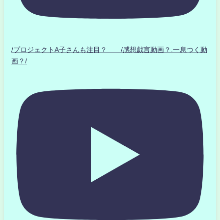
/プロジェクトA子さんも注目？ /感想戯言動画？.一息つく動
画？/