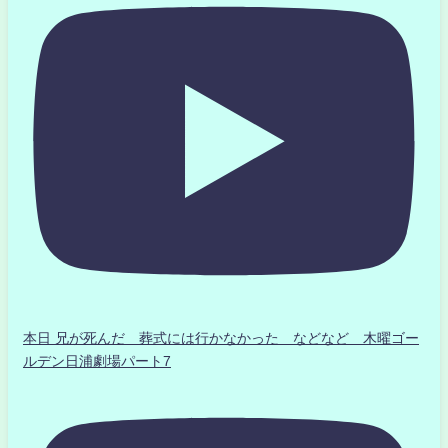
本日 兄が死んだ 葬式には行かなかった などなど 木曜ゴー
ルデン日浦劇場パート7