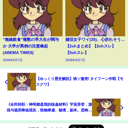
“無銭飲食”複数の早大生が関与
婚活女子ワイ(35)、心折れそう…
か 大学が異例の注意喚起
【2chまとめ】【2chスレ】
(ABEMA TIMES)
【5chスレ】
2026年8月7日
2026年8月7日
【ゆっくり歴史解説】独ソ激突! タイフーン作戦【モ
スクワ】
《全民转职：神明都是我的练蛊材料》宇宙异变，游
戏与诡异降临现实，怪物肆虐、秘境，副本。恐怖数
不胜数，九州之外万族虎视眈眈。 这是一个全民转职
的时代，只有成为职业者，升级变强#小说 #游戏 #网
文风向标