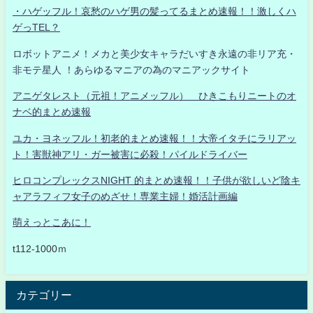
・ハゲッフル！哀愁のハゲ男の髪ってるまとめ速報！！激しくハ
ゲっTEL？
ロボットアニメ！メカと美少女キャラだいすき永遠の非リア充・
非モテ星人 ！あらゆるマニアの為のマニアックサイト
アニゲタレスト（元祖！アニメッフル） ひきこもりニートのオ
ナベ的まとめ速報
ユカ・ヨネッフル！初老的まとめ速報！！大帝イタチにラリアッ
ト！害獣神アリ・ガー被害に必殺！パイルドライバー
ヒロコンプレックスNIGHT 的まとめ速報！！子供が欲しいど陰キ
ャアラフィフ女子のめざせ！専業主婦！婚活計画編
萌えっとこあに！
t112-1000ｍ
カテゴリー