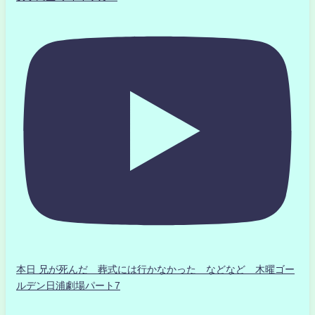
本日 兄が死んだ 葬式には行かなかった などなど 木曜ゴー
ルデン日浦劇場パート7