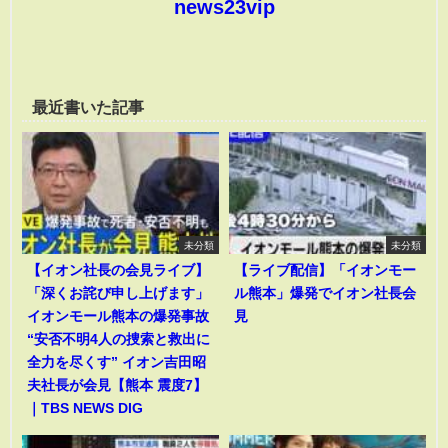
news23vip
最近書いた記事
未分類
未分類
【イオン社長の会見ライブ】
【ライブ配信】「イオンモー
「深くお詫び申し上げます」
ル熊本」爆発でイオン社長会
イオンモール熊本の爆発事故
見
“安否不明4人の捜索と救出に
全力を尽くす” イオン吉田昭
夫社長が会見【熊本 震度7】
｜TBS NEWS DIG