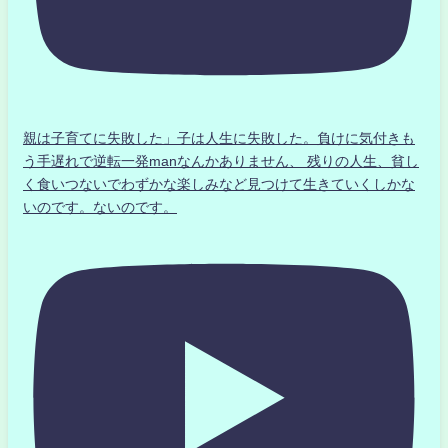
親は子育てに失敗した」子は人生に失敗した。負けに気付きも
う手遅れで逆転一発manなんかありません、 残りの人生、貧し
く食いつないでわずかな楽しみなど見つけて生きていくしかな
いのです。ないのです。