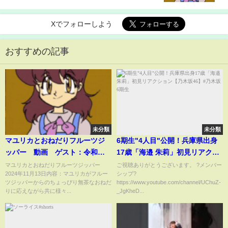
Xでフォローしよう
おすすめの記事
未分類
未分類
マユリカとおねだりフルーツジ
6期生"4人目"公開！兵庫県出身
ッパー 動画 ゲスト：令和ロ
17歳「海邉 朱莉」初見リアクシ
マン 11月13日
ョン【乃木坂46】#乃木坂6期生
マユリカとおねだりフルーツジッパー
ご視聴ありがとうございます。 ?メンバー
2024年11月13日内容：マユリカがフルー
シップ?
ツジッパーからのちょっぴり無茶なおねだ
https://www.youtube.com/channel/UChuZ-
りに応えながら共に様々...
_JgKheD...