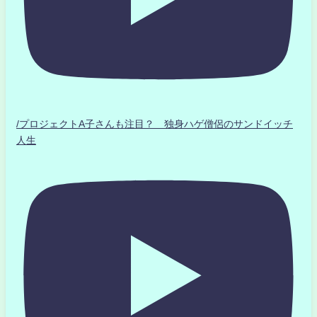
/プロジェクトA子さんも注目？ 独身ハゲ僧侶のサンドイッチ
人生