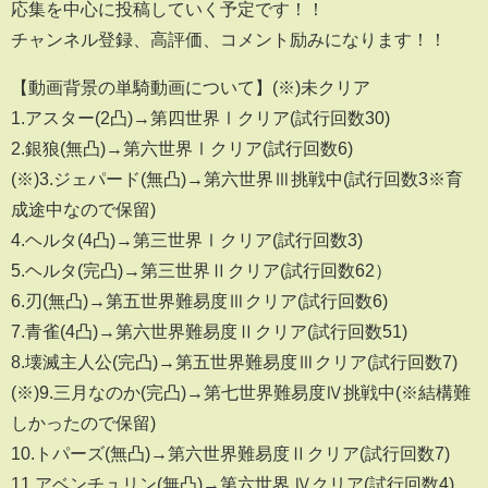
応集を中心に投稿していく予定です！！
チャンネル登録、高評価、コメント励みになります！！
【動画背景の単騎動画について】(※)未クリア
1.アスター(2凸)→第四世界Ⅰクリア(試行回数30)
2.銀狼(無凸)→第六世界Ⅰクリア(試行回数6)
(※)3.ジェパード(無凸)→第六世界Ⅲ挑戦中(試行回数3※育
成途中なので保留)
4.ヘルタ(4凸)→第三世界Ⅰクリア(試行回数3)
5.ヘルタ(完凸)→第三世界Ⅱクリア(試行回数62）
6.刃(無凸)→第五世界難易度Ⅲクリア(試行回数6)
7.青雀(4凸)→第六世界難易度Ⅱクリア(試行回数51)
8.壊滅主人公(完凸)→第五世界難易度Ⅲクリア(試行回数7)
(※)9.三月なのか(完凸)→第七世界難易度Ⅳ挑戦中(※結構難
しかったので保留)
10.トパーズ(無凸)→第六世界難易度Ⅱクリア(試行回数7)
11.アベンチュリン(無凸)→第六世界 Ⅳクリア(試行回数4)