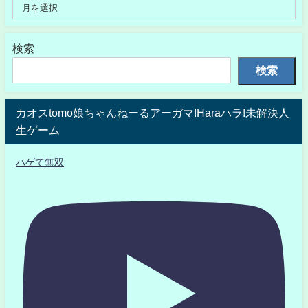
検索
検索
カオスtomo娘ちゃんねーるアーガマ!Haraハラ!未解決人
生ゲーム
ハゲて無双