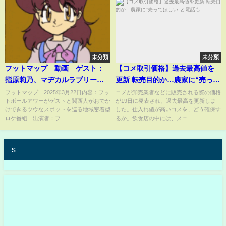
未分類
未分類
フットマップ 動画 ゲスト：
【コメ取引価格】過去最高値を
指原莉乃、マヂカルラブリー 3
更新 転売目的か…農家に“売って
月22日
ほしい”と電話も
フットマップ 2025年3月22日内容：フッ
コメが卸売業者などに販売される際の価格
トボールアワーがゲストと関西人がおでか
が19日に発表され、過去最高を更新しま
けできるツウなスポットを巡る地域密着型
した。仕入れ値が高いコメを、どう確保す
ロケ番組 出演者：フ...
るか。飲食店の中には、メニ...
s