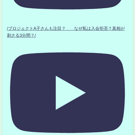
/プロジェクトA子さんも注目？ なぜ私は入会拒否？真相が
刺さる3分間？/