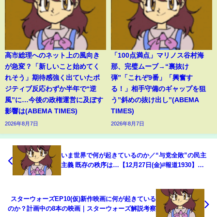
高市総理へのネット上の風向き
「100点満点」マリノス谷村海
が急変？「新しいこと始めてく
那、完璧ムーブ→“裏抜け
れそう」期待感強く出ていたポ
弾”「これぞ9番」「興奮す
ジティブ反応わずか半年で“逆
る！」相手守備のギャップを狙
風”に…今後の政権運営に及ぼす
う”斜めの抜け出し”(ABEMA
影響は(ABEMA TIMES)
TIMES)
2026年8月7日
2026年8月7日
いま世界で何が起きているのか／“与党全敗”の民主
主義 既存の秩序は…【12月27日(金)#報道1930】｜
TBS NEWS DIG
スターウォーズEP10(仮)新作映画に何が起きている
のか？計画中の8本の映画｜スターウォーズ解説考察