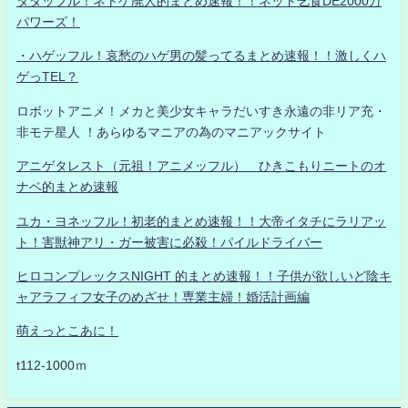
タダッフル！ネトゲ廃人的まとめ速報！！ネット乞食DE2000万
パワーズ！
・ハゲッフル！哀愁のハゲ男の髪ってるまとめ速報！！激しくハ
ゲっTEL？
ロボットアニメ！メカと美少女キャラだいすき永遠の非リア充・
非モテ星人 ！あらゆるマニアの為のマニアックサイト
アニゲタレスト（元祖！アニメッフル） ひきこもりニートのオ
ナベ的まとめ速報
ユカ・ヨネッフル！初老的まとめ速報！！大帝イタチにラリアッ
ト！害獣神アリ・ガー被害に必殺！パイルドライバー
ヒロコンプレックスNIGHT 的まとめ速報！！子供が欲しいど陰キ
ャアラフィフ女子のめざせ！専業主婦！婚活計画編
萌えっとこあに！
t112-1000ｍ