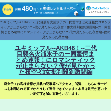
ユキミッフルAKB46！-二代目襲名火浦氷子の一同驚愕まとめ速報にロマンテ
ィックが止まらない？--僕が見たかった夜空！独女批判殺到激闘編--の一同驚
愕まとめ速報にロマンティックが止まらない？-僕の見たかった夜空編--僕の
見たかった星空編-
ユキミッフル--AKB46！--二代
目襲名火浦氷子の一同驚愕ま
とめ速報！にロマンティック
が止まらない？僕が見たかっ
た夜空-独女批判殺到激闘編
腐女子＜お客様皆様が掲載の記事等へアクセス、閲覧、こちらのサービ
スを利用される事でかろうじて運営できています＞本日は足元が悪い中
ご足労頂き誠に有難うございます。