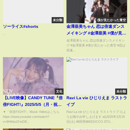
未分類
僕が見たかった青空
ソーライス#shorts
金澤亜美ちゃん 恋は倍速ダンス
メイキング #金澤亜美 #僕が見た
...
かった青空 #恋は倍速
金澤亜美ちゃん 恋は倍速ダンスメイキン
グ #金澤亜美 #僕が見たかった青空 #恋は
https://vt.tiktok.com/ZSMBdgDF
倍速...
文化
未分類
【LIVE映像】CANDY TUNE『倍
Ravi La vie ひじりえま ラストラ
倍FIGHT!』2025/5/5（月・祝）
イブ
『CANDY TUNE 2nd
▼「倍倍FIGHT!」Music Videoはこちら
Ravi La vie ひじりえま ラストライブ 心よ
https://www.youtube.com/watch?
りお悔やみ申し上げます at)2025年3月29
ANNIVERSARY TOUR 2025』@
v=9HKbo1FstOE...
日(土) 神田明神EDOCCO STU...
幕張イベントホール