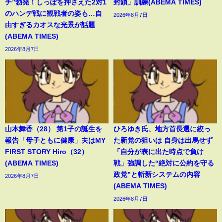
チ”勃発！しっぽを押さえた2対1
封鎖」訓練(ABEMA TIMES)
のハンデ戦に観戦者の姿も…自
2026年8月7日
由すぎるカオスな光景が話題
(ABEMA TIMES)
2026年8月7日
山本舞香（28） 第1子の誕生を
ひろゆき氏、地方首長選に絞っ
報告「母子ともに健康」夫はMY
た新党の狙いは 自身は出馬せず
FIRST STORY Hiro（32）
「自分が表に出た時点で負け
(ABEMA TIMES)
戦」強調した“絶対に公約を守る
政党”と斬新システムの内容
2026年8月7日
(ABEMA TIMES)
2026年8月7日