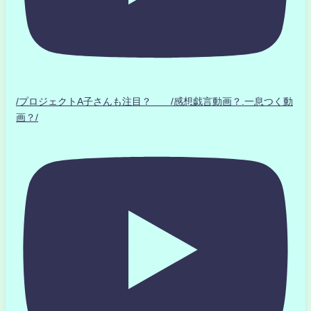
/プロジェクトA子さんも注目？ /感想戯言動画？.一息つく動
画？/