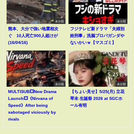
未分類
未分類
熊本、大分で強い地震相次
フジテレビ新ドラマ「夫婦別
ぐ 10人死亡900人超けが
姓刑事」洗脳プロパガンダや
(16/04/16)
ないかいｗ【マスゴミ】
未分類
未分類
MULTISUB💥New Drama
【ちょい見せ】5/25(月) 立花
Launch💥《Nirvana of
琴未 生誕祭 2026 at SGCホ
Speed》After being
ール有明
sabotaged viciously by
rivals