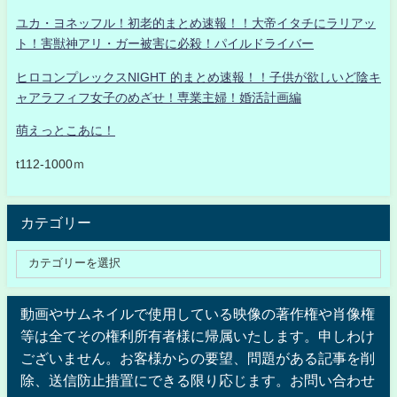
ユカ・ヨネッフル！初老的まとめ速報！！大帝イタチにラリアッ
ト！害獣神アリ・ガー被害に必殺！パイルドライバー
ヒロコンプレックスNIGHT 的まとめ速報！！子供が欲しいど陰キ
ャアラフィフ女子のめざせ！専業主婦！婚活計画編
萌えっとこあに！
t112-1000ｍ
カテゴリー
動画やサムネイルで使用している映像の著作権や肖像権
等は全てその権利所有者様に帰属いたします。申しわけ
ございません。お客様からの要望、問題がある記事を削
除、送信防止措置にできる限り応じます。お問い合わせ