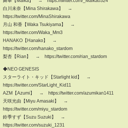
舞華【Maika】 → https://twitter.com/_Maika0324
白川未奈【Mina Shirakawa】 →
https://twitter.com/MinaShirakawa
月山 和香【Waka Tsukiyama】 →
https://twitter.com/Waka_Mm3
HANAKO【Hanako】 →
https://twitter.com/hanako_stardom
梨杏【Rian】 → https://twitter.com/rian_stardom
◆NEO GENESIS
スターライト・キッド【Starlight kid】 →
https://twitter.com/StarLight_Kid11
AZM【Azumi】 → https://twitter.com/azumikan1411
天咲光由【Miyu Amasaki】 →
https://twitter.com/miyu_stardom
鈴季すず【Suzu Suzuki】 →
https://twitter.com/suzuki_1231