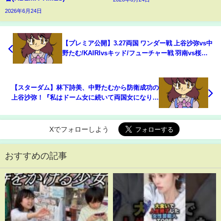
2026年6月24日
【プレミア公開】3.27両国 ワンダー戦 上谷沙弥vs中
野たむ/KAIRIvsキッド/フューチャー戦 羽南vs桜井/
『We are STARDOM!!』#123【STARDOM】
【スターダム】林下詩美、中野たむから防衛成功の
上谷沙弥！『私はドーム女に続いて両国女になりま
した！シンデレラトーナメントも2連覇す
る！』-3.27両国国技館大会-【STARDOM】
Xでフォローしよう
おすすめの記事