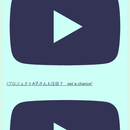
/プロジェクトA子さんも注目？ get a chance!