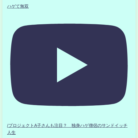
ハゲて無双
/プロジェクトA子さんも注目？ 独身ハゲ僧侶のサンドイッチ
人生