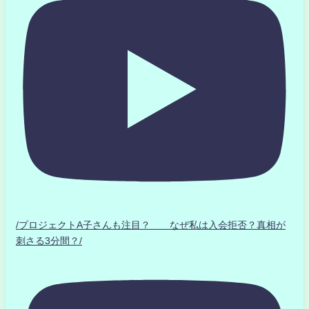
/プロジェクトA子さんも注目？ なぜ私は入会拒否？真相が
刺さる3分間？/