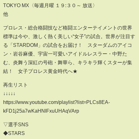
TOKYO MX〈毎週月曜 １９:３０～ 放送〉
他
プロレス・総合格闘技など格闘エンターテイメントの世界
標準は今や、激しく熱く美しい“女子”の試合。世界が注目す
る「STARDOM」の試合をお届け！ スターダムのアイコ
ン・岩谷麻優、宇宙一可愛いアイドルレスラー・中野た
む、炎舞う深紅の号砲・舞華ら、キラキラ輝くスターが集
結！ 女子プロレス黄金時代へ★
再生リスト
↓↓↓↓↓
https://www.youtube.com/playlist?list=PLCs8EA-
kFD1j25a7wKaHNIFxuUHAqVArp
▽選手SNS
◆STARS