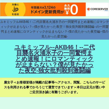
ユキミッフルAKB46！-二代目襲名火浦氷子の一同驚愕まとめ速報にロマンテ
ィックが止まらない？--僕が見たかった夜空！独女批判殺到激闘編--の一同驚
愕まとめ速報にロマンティックが止まらない？-僕の見たかった夜空編--僕の
見たかった星空編-
ユキミッフル--AKB46！--二代
目襲名火浦氷子の一同驚愕ま
とめ速報！にロマンティック
が止まらない？僕が見たかっ
た夜空-独女批判殺到激闘編
腐女子＜お客様皆様が掲載の記事等へアクセス、閲覧、こちらのサービ
スを利用される事でかろうじて運営できています＞本日は足元が悪い中
ご足労頂き誠に有難うございます。