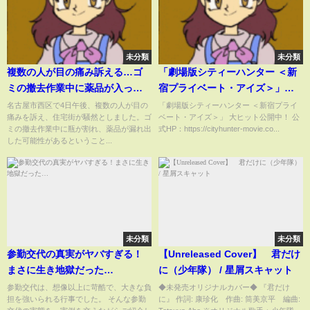
未分類
未分類
複数の人が目の痛み訴える…ゴ
「劇場版シティーハンター ＜新
ミの撤去作業中に薬品が入った
宿プライベート・アイズ＞」大
瓶が割れ「異臭がする」と通報
ヒット“もっこり”かけ声応援上
名古屋市西区で4日午後、複数の人が目の
「劇場版シティーハンター ＜新宿プライ
痛みを訴え、住宅街が騒然としました。ゴ
ベート・アイズ＞」 大ヒット公開中！ 公
農薬が漏れ出したか
映会レポートムービー
ミの撤去作業中に瓶が割れ、薬品が漏れ出
式HP：https://cityhunter-movie.co...
した可能性があるということ...
未分類
未分類
参勤交代の真実がヤバすぎる！
【Unreleased Cover】 君だけ
まさに生き地獄だった…
に（少年隊） / 星屑スキャット
参勤交代は、想像以上に苛酷で、大きな負
◆未発売オリジナルカバー◆ 『君だけ
担を強いられる行事でした。 そんな参勤
に』 作詞: 康珍化 作曲: 筒美京平 編曲: