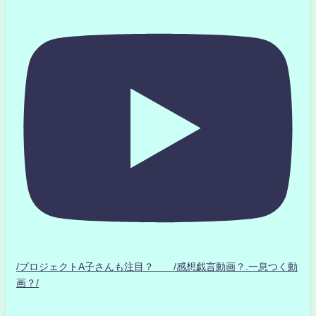
/プロジェクトA子さんも注目？ /感想戯言動画？.一息つく動
画？/