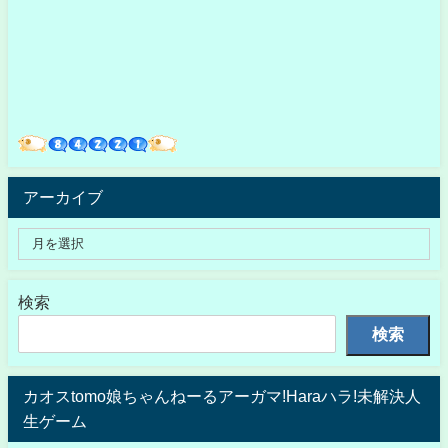
アーカイブ
検索
検索
カオスtomo娘ちゃんねーるアーガマ!Haraハラ!未解決人
生ゲーム