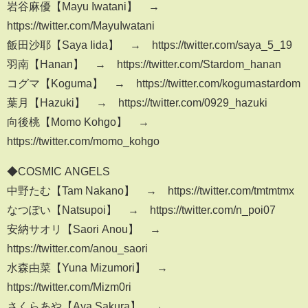
岩谷麻優【Mayu Iwatani】 →
https://twitter.com/MayuIwatani
飯田沙耶【Saya Iida】 → https://twitter.com/saya_5_19
羽南【Hanan】 → https://twitter.com/Stardom_hanan
コグマ【Koguma】 → https://twitter.com/kogumastardom
葉月【Hazuki】 → https://twitter.com/0929_hazuki
向後桃【Momo Kohgo】 →
https://twitter.com/momo_kohgo
◆COSMIC ANGELS
中野たむ【Tam Nakano】 → https://twitter.com/tmtmtmx
なつぽい【Natsupoi】 → https://twitter.com/n_poi07
安納サオリ【Saori Anou】 →
https://twitter.com/anou_saori
水森由菜【Yuna Mizumori】 →
https://twitter.com/Mizm0ri
さくらあや【Aya Sakura】 →