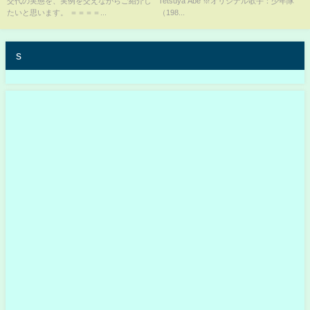
交代の実態を、実例を交えながらご紹介し
Tetsuya Abe ※オリジナル歌手：少年隊
たいと思います。 ＝＝＝＝...
（198...
s