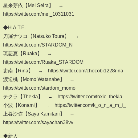
星来芽依【Mei Seira】 →
https://twitter.com/mei_10311031
◆H.A.T.E.
刀羅ナツコ【Natsuko Toura】 →
https://twitter.com/STARDOM_N
琉悪夏【Ruaka】 →
https://twitter.com/Ruaka_STARDOM
吏南【Rina】 → https://twitter.com/chocobi1228rina
渡辺桃【Momo Watanabe】 →
https://twitter.com/stardom_momo
テクラ【Thekla】 → https://twitter.com/toxic_thekla
小波【Konami】 → https://twitter.com/k_o_n_a_m_i_
上谷沙弥【Saya Kamitani】 →
https://twitter.com/sayachan38vv
◆新人