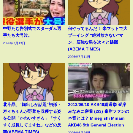
中野たむ告別式でスターダム選
何やってるんだ！ 米マットで大
手たち大号泣。
ブーイング “絶対放さない”マ
ン、屈強な男を次々と蹂躙
2026年7月13日
(ABEMA TIMES)
2026年7月11日
北斗晶、“顔出しが話題”初孫・
2013/06/10 AKB48総選挙 峯岸
寿々ちゃんが野菜を収穫する姿
みなみに密着 (2/3) 峯岸ファンの
を公開「かわいすぎる」「すく
本音とは？ Minegishi Minami
すく成長してますね」などの反
AKB48 5th General Election
響(ABEMA TIMES)
2026年6月24日