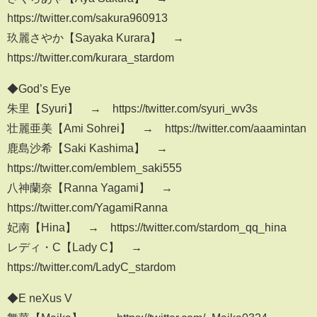
https://twitter.com/sakura960913
玖麗さやか【Sayaka Kurara】 →
https://twitter.com/kurara_stardom
◆God’s Eye
朱里【Syuri】 → https://twitter.com/syuri_wv3s
壮麗亜美【Ami Sohrei】 → https://twitter.com/aaamintan
鹿島沙希【Saki Kashima】 →
https://twitter.com/emblem_saki555
八神蘭奈【Ranna Yagami】 →
https://twitter.com/YagamiRanna
妃南【Hina】 → https://twitter.com/stardom_qq_hina
レディ・C【Lady C】 →
https://twitter.com/LadyC_stardom
◆E neXus V