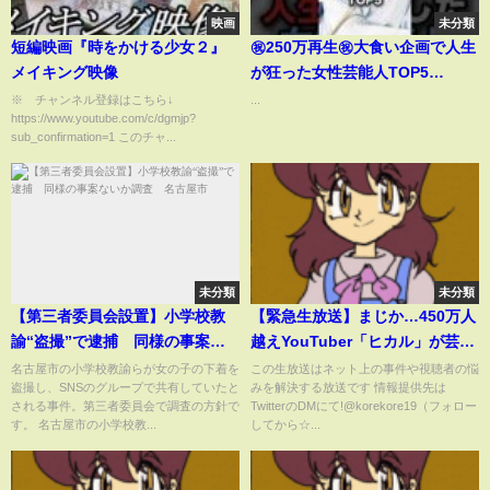
映画
未分類
短編映画『時をかける少女２』
㊗️250万再生㊗️大食い企画で人生
メイキング映像
が狂った女性芸能人TOP5
#shorts #short #雑学 #芸能人 #
※ チャンネル登録はこちら↓
...
https://www.youtube.com/c/dgmjp?
ギャル曽根 #萌乃あずき
sub_confirmation=1 このチャ...
未分類
未分類
【第三者委員会設置】小学校教
【緊急生放送】まじか…450万人
諭“盗撮”で逮捕 同様の事案な
越えYouTuber「ヒカル」が芸能
いか調査 名古屋市
人と付き合っている裏で別の女
名古屋市の小学校教諭らが女の子の下着を
この生放送はネット上の事件や視聴者の悩
盗撮し、SNSのグループで共有していたと
みを解決する放送です 情報提供先は
性YouTuberと●●している事が発
される事件。第三者委員会で調査の方針で
TwitterのDMにて!@korekore19（フォロー
覚…本人と通話…レペゼン地球
す。 名古屋市の小学校教...
してから☆...
に騙された人と通話…