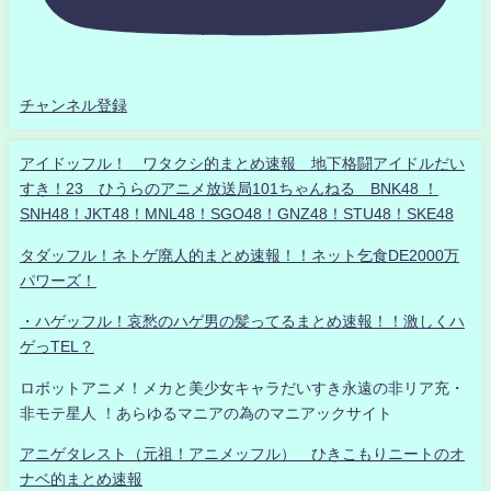
チャンネル登録
アイドッフル！ ワタクシ的まとめ速報 地下格闘アイドルだい
すき！23 ひうらのアニメ放送局101ちゃんねる BNK48 ！
SNH48！JKT48！MNL48！SGO48！GNZ48！STU48！SKE48
タダッフル！ネトゲ廃人的まとめ速報！！ネット乞食DE2000万
パワーズ！
・ハゲッフル！哀愁のハゲ男の髪ってるまとめ速報！！激しくハ
ゲっTEL？
ロボットアニメ！メカと美少女キャラだいすき永遠の非リア充・
非モテ星人 ！あらゆるマニアの為のマニアックサイト
アニゲタレスト（元祖！アニメッフル） ひきこもりニートのオ
ナベ的まとめ速報