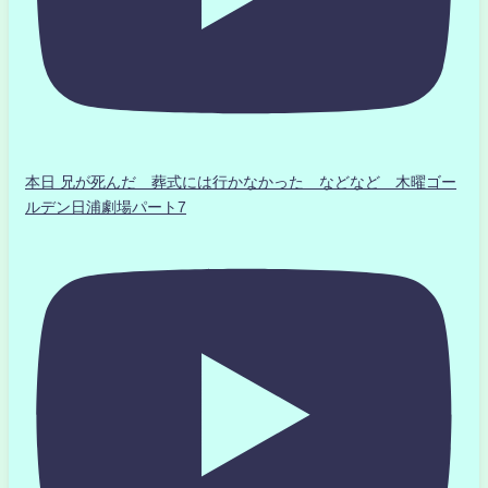
本日 兄が死んだ 葬式には行かなかった などなど 木曜ゴー
ルデン日浦劇場パート7