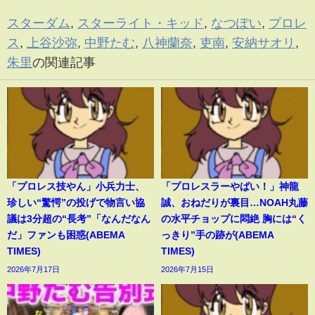
スターダム
,
スターライト・キッド
,
なつぽい
,
プロレ
ス
,
上谷沙弥
,
中野たむ
,
八神蘭奈
,
吏南
,
安納サオリ
,
朱里
の関連記事
「プロレス技やん」小兵力士、
「プロレスラーやばい！」神龍
珍しい“驚愕”の投げで物言い協
誠、おねだりが裏目…NOAH丸藤
議は3分超の“長考”「なんだなん
の水平チョップに悶絶 胸には“く
だ」ファンも困惑(ABEMA
っきり”手の跡が(ABEMA
TIMES)
TIMES)
2026年7月17日
2026年7月15日