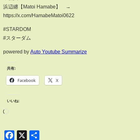
浜辺纏【Matoi Hamabe】 →
https://x.com/HamabeMatoi0622
#STARDOM
#スターダム
powered by
Auto Youtube Summarize
共有:
Facebook
X
いいね:
Facebook
X
共