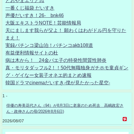
とおやまエリア51
一番くじ福袋 だいすき
声優だいすき！26- bnk46
大阪エキストラNOTE！芸能情報局
天にまします我らが父よ！ 願わくはわがドル円を守りた
まえ！
実録パチンコ梁山泊！パチンコakb108道
有益便利情報サイトの杜
病は木から！ 24金バエ子の特発性間質性肺炎
真・モリタダッフル2！！50代無職独身ガチホモ童貞ギン
グ・ゲイなー女装子オネエ的まとめ速報
韓国ドラマcinemaだいすき-僕が見たかった星空-
1 -
俳優の寿美花代さん（94）が8月3日に老衰のため死去 高嶋政宏さ
ん・政伸さんの母(2026年8月6日)
2026/08/07