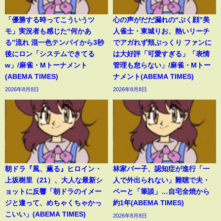
「優勝する時ってこういうツ
心の声がだだ漏れの“ぷく顔”美
モ」実況者も感じた“何かあ
人雀士・東城りお、熱いリーチ
る”流れ 混一色テンパイから3秒
でアガれず頬ぷっくり ファンに
後にロン「システムできてる
は大好評「可愛すぎる」「表情
w」/麻雀・Mトーナメント
管理も怠らない」/麻雀・Mトー
(ABEMA TIMES)
ナメント(ABEMA TIMES)
2026年8月8日
2026年8月8日
朝ドラ『風、薫る』ヒロイン・
林家パー子、認知症が進行「一
上坂樹里（21）、大人な最新シ
人で外出られない」難聴で夫・
ョットに反響「朝ドラのイメー
ペーと「筆談」…自宅全焼から
ジと違って、めちゃくちゃかっ
約1年(ABEMA TIMES)
こいい」(ABEMA TIMES)
2026年8月8日