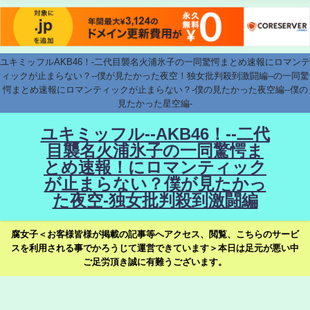
ユキミッフルAKB46！-二代目襲名火浦氷子の一同驚愕まとめ速報にロマンテ
ィックが止まらない？--僕が見たかった夜空！独女批判殺到激闘編--の一同驚
愕まとめ速報にロマンティックが止まらない？-僕の見たかった夜空編--僕の
見たかった星空編-
ユキミッフル--AKB46！--二代
目襲名火浦氷子の一同驚愕ま
とめ速報！にロマンティック
が止まらない？僕が見たかっ
た夜空-独女批判殺到激闘編
腐女子＜お客様皆様が掲載の記事等へアクセス、閲覧、こちらのサービ
スを利用される事でかろうじて運営できています＞本日は足元が悪い中
ご足労頂き誠に有難うございます。