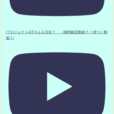
/プロジェクトA子さんも注目？ /感想戯言動画？.一息つく動
画？/