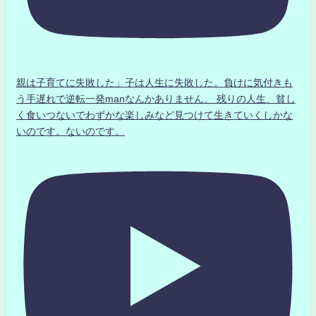
親は子育てに失敗した」子は人生に失敗した。負けに気付きも
う手遅れで逆転一発manなんかありません、 残りの人生、貧し
く食いつないでわずかな楽しみなど見つけて生きていくしかな
いのです。ないのです。