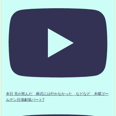
本日 兄が死んだ 葬式には行かなかった などなど 木曜ゴー
ルデン日浦劇場パート7