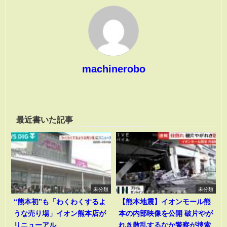
machinerobo
最近書いた記事
未分類
未分類
“熊本初”も「わくわくするよ
【熊本地震】イオンモール熊
うな売り場」イオン熊本店が
本の内部映像を公開 破片やが
リニューアル
れき散乱するなか警察が捜索