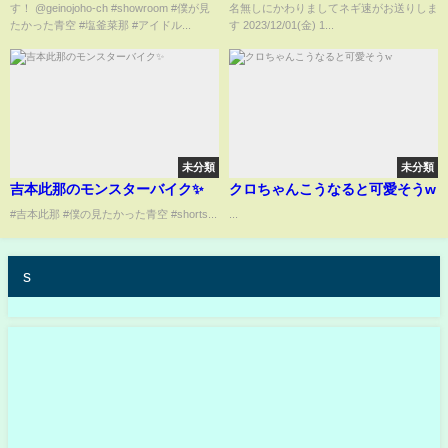
す！ @geinojoho-ch #showroom #僕が見
名無しにかわりましてネギ速がお送りしま
たかった青空 #塩釜菜那 #アイドル...
す 2023/12/01(金) 1...
未分類
未分類
吉本此那のモンスターバイク✨
クロちゃんこうなると可愛そうw
#吉本此那 #僕の見たかった青空 #shorts...
...
s