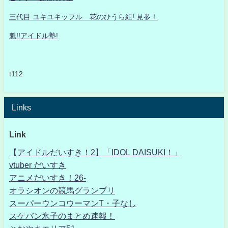
三代目 ユキユキッフル 花のひうら組! 見参！
魁!!アイドル塾!
t112
Links
Link
【アイドルだいすき！2】「IDOL DAISUKI！」
vtuber だいすき
アニメだいすき！26-
オラシオンの競馬グランプリ
スーパーウンコウーマンT・子なし
スケバン氷子のまとめ速報！