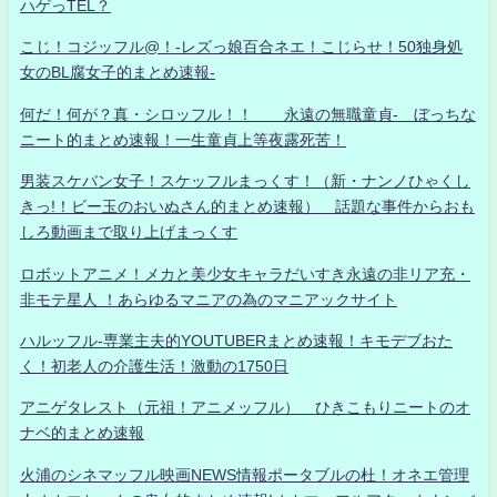
ハゲっTEL？
こじ！コジッフル@！-レズっ娘百合ネエ！こじらせ！50独身処
女のBL腐女子的まとめ速報-
何だ！何が？真・シロッフル！！ 永遠の無職童貞- ぼっちな
ニート的まとめ速報！一生童貞上等夜露死苦！
男装スケバン女子！スケッフルまっくす！（新・ナンノひゃくし
きっ!！ビー玉のおいぬさん的まとめ速報） 話題な事件からおも
しろ動画まで取り上げまっくす
ロボットアニメ！メカと美少女キャラだいすき永遠の非リア充・
非モテ星人 ！あらゆるマニアの為のマニアックサイト
ハルッフル-専業主夫的YOUTUBERまとめ速報！キモデブおた
く！初老人の介護生活！激動の1750日
アニゲタレスト（元祖！アニメッフル） ひきこもりニートのオ
ナベ的まとめ速報
火浦のシネマッフル映画NEWS情報ポータブルの杜！オネエ管理