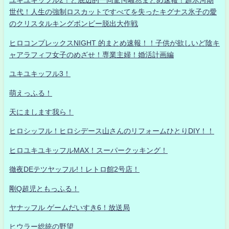
ユキユキッフル2！ど底辺的一同驚愕騒然まとめ速報！超氷河期
世代！人生の強制ロスカットですべてを失ったキグナス氷子の愛
のクリスタルキングボンビー脱出大作戦
ヒロコンプレックスNIGHT 的まとめ速報！！子供が欲しいど陰キ
ャアラフィフ女子のめざせ！専業主婦！婚活計画編
ユキユキッフル3！
萌えっふる！
天にまします我ら！
ヒロシッフル！ヒロシデース山さんのリフォームひとりDIY！！
ヒロユキユキッフルMAX！スーパークッキング！
徹夜DEテツヤッフル!！レトロ館2号店！
剛Q超児ともっふる！
ヤナッフル ゲームだいすき6！放送局
ヒウラー総統の野望