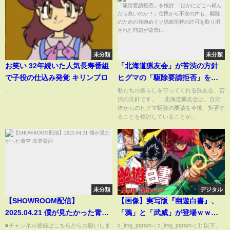
未分類
未分類
お笑い 32年続いた人気長寿番組
「北海道猟友会」が苦渋の方針
で子役の仕込み発覚 キリンプロ
ヒグマの「駆除要請拒否」を検
討 「ほかにどこへ頼んだら良い
...
私たちの暮らしを守ってくれる猟友会、苦
渋の方針です。 北海道猟友会は、自治
のか？」住民から不安の声も…
体からのヒグマ駆除の要請を今後、拒否す
駆除のための発砲めぐり猟銃所
ることを検討していることが...
持の許可を取り消された問題が
背景に
未分類
デジタル
【SHOWROOM配信】
【画像】実写版『幽遊白書』、
2025.04.21 僕が見たかった青空
「鴉」と「武威」が登場ｗｗｗ
塩釜菜那
ｗｗ
■チャンネル登録はこちらからお願いしま
c_img_param=; c_img_param=; 1: 以下、