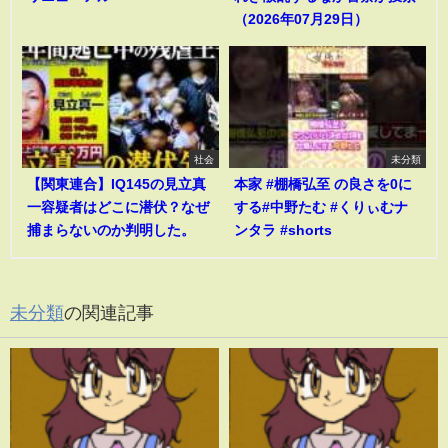
（2026年07月29日）
社会
未分類
【関東連合】IQ145の見立真
本家 #棚橋弘至 の良さを0に
一容疑者はどこに潜伏？なぜ
する#中野たむ #くりぃむナ
捕まらないのか判明した。
ンタラ #shorts
未分類
の関連記事