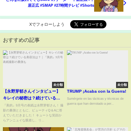
居正広 #SMAP #27時間テレビ #Shorts
Xでフォローしよう
おすすめの記事
未分類
未分類
【永野芽郁さんインタビュー】
TRUMP ¡Acaba con la Guerra!
キレイの秘密は？続けている美
Sumérgete en las tácticas y técnicas de
guerra que han derrotado a per...
容法は？｜『美的』9月号表紙撮
『美的』9月号の表紙は永野芽郁さん！ 撮
影の裏側とともに、ビューティQ＆Aに答
影の裏側も
えていただきました！ キュートな笑顔か
らアンニュイな眼差し、リ...