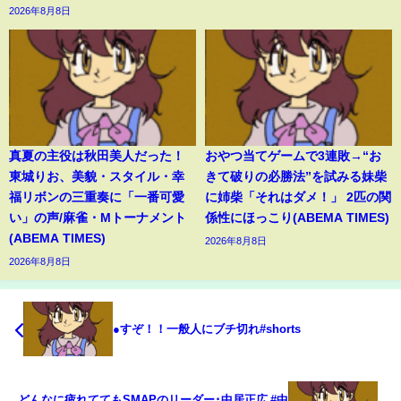
2026年8月8日
真夏の主役は秋田美人だった！
おやつ当てゲームで3連敗→“お
東城りお、美貌・スタイル・幸
きて破りの必勝法”を試みる妹柴
福リボンの三重奏に「一番可愛
に姉柴「それはダメ！」 2匹の関
い」の声/麻雀・Mトーナメント
係性にほっこり(ABEMA TIMES)
(ABEMA TIMES)
2026年8月8日
2026年8月8日
●すぞ！！一般人にブチ切れ#shorts
どんなに疲れててもSMAPのリーダー･中居正広 #中