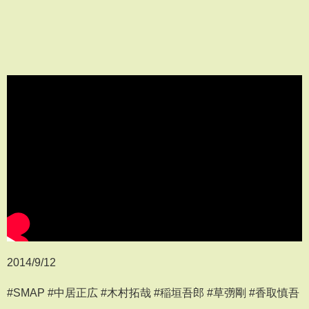
2014/9/12
#SMAP #中居正広 #木村拓哉 #稲垣吾郎 #草彅剛 #香取慎吾