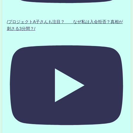
/プロジェクトA子さんも注目？ なぜ私は入会拒否？真相が
刺さる3分間？/