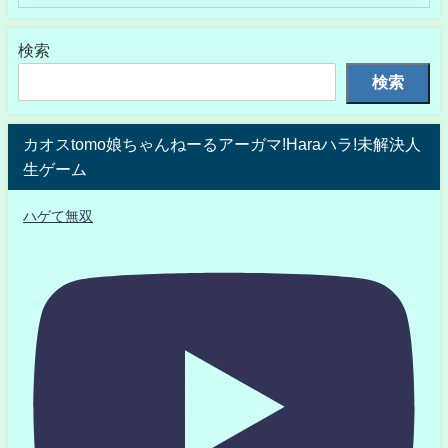
検索
検索
カオスtomo娘ちゃんねーるアーガマ!Haraハラ!未解決人
生ゲーム
ハゲて無双