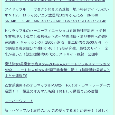
アイドッフル！ ワタクシ的まとめ速報 地下格闘アイドルだい
すき！23 ひうらのアニメ放送局101ちゃんねる BNK48 ！
SNH48！JKT48！MNL48！SGO48！GNZ48！STU48！SKE48
ヒウラッフルのハーニーフィニッシュゴミ屋敷補完計画 ＜必殺！
生前整理人！孤立し孤独死からの～特殊清掃・遺品整理への道F
完結編＞ キャッシング計1500万返済：厨二病借金3500万円！う
つ病統合失調症14年生HKT46！！9期研究生、最後のサイト！全
米が泣いた！認知症鬱病60代のラストサイト絶賛！公開中
魔法熟女/美魔女ッ娘メグみみちゃんのニートッフルステーション
MAX！ ニート仙人仙女の映画三昧老後生活！（無職孤独居老人的
まとめ速報Z)]
乙女系腐男子のオカマッフルMAX2- FX！オ・カマトレーダーの
逆襲！！ 極道のオカマたち編（おもしろ動画まとめ速報）
スーパーウンコ！
新・ハゲッフル！哀愁のハゲ男の髪ってるまとめ速報！！激しく