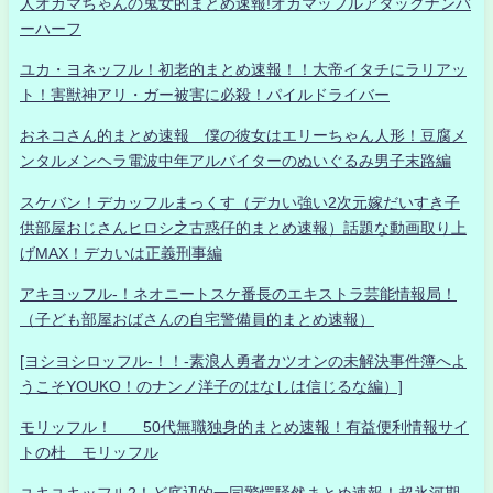
人オカマちゃんの鬼女的まとめ速報!オカマッフルアタックナンバ
ーハーフ
ユカ・ヨネッフル！初老的まとめ速報！！大帝イタチにラリアッ
ト！害獣神アリ・ガー被害に必殺！パイルドライバー
おネコさん的まとめ速報 僕の彼女はエリーちゃん人形！豆腐メ
ンタルメンヘラ電波中年アルバイターのぬいぐるみ男子末路編
スケバン！デカッフルまっくす（デカい強い2次元嫁だいすき子
供部屋おじさんヒロシ之古惑仔的まとめ速報）話題な動画取り上
げMAX！デカいは正義刑事編
アキヨッフル-！ネオニートスケ番長のエキストラ芸能情報局！
（子ども部屋おばさんの自宅警備員的まとめ速報）
[ヨシヨシロッフル-！！-素浪人勇者カツオンの未解決事件簿へよ
うこそYOUKO！のナンノ洋子のはなしは信じるな編）]
モリッフル！ 50代無職独身的まとめ速報！有益便利情報サイ
トの杜 モリッフル