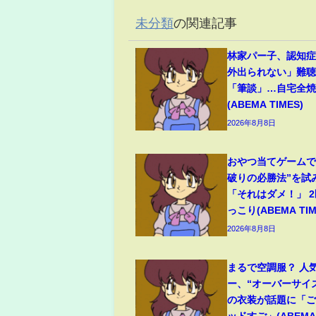
未分類
の関連記事
林家パー子、認知
外出られない」難
「筆談」…自宅全焼
(ABEMA TIMES)
2026年8月8日
おやつ当てゲームで
破りの必勝法”を試
「それはダメ！」 
っこり(ABEMA TIM
2026年8月8日
まるで空調服？ 人
ー、“オーバーサイ
の衣装が話題に「
ッドすご」(ABEMA 