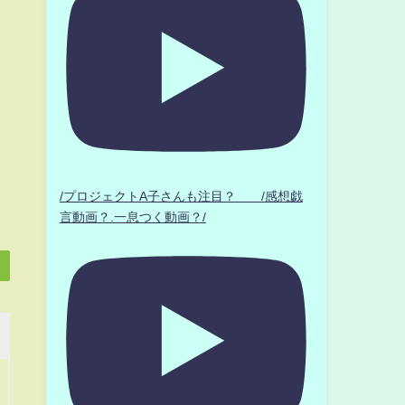
/プロジェクトA子さんも注目？ /感想戯
言動画？.一息つく動画？/