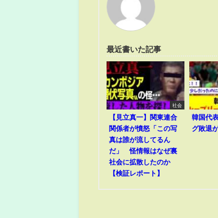
最近書いた記事
社会
【見立真一】関東連合
韓国代
関係者が憤怒「この写
グ敗退
真は誰が流してるん
だ」 怪情報はなぜ裏
社会に拡散したのか
【検証レポート】