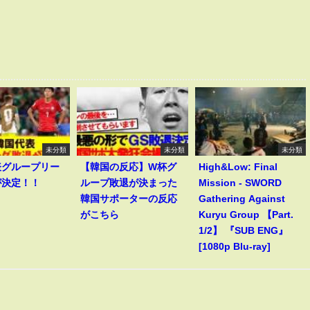
未分類
未分類
未分類
表グループリー
【韓国の反応】W杯グ
High&Low: Final
が決定！！
ループ敗退が決まった
Mission - SWORD
韓国サポーターの反応
Gathering Against
がこちら
Kuryu Group 【Part.
1/2】 『SUB ENG』
[1080p Blu-ray]