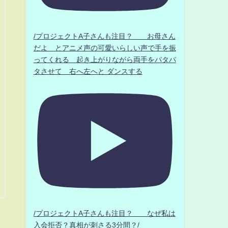
/プロジェクトA子さんも注目？ お母さん
だよ とアニメ声の可愛いらしい声で手を振
ってくれる 起き上がりながら両手をパタパ
タさせて 右へ左へと ダンスする
/プロジェクトA子さんも注目？ なぜ私は
入会拒否？真相が刺さる3分間？/