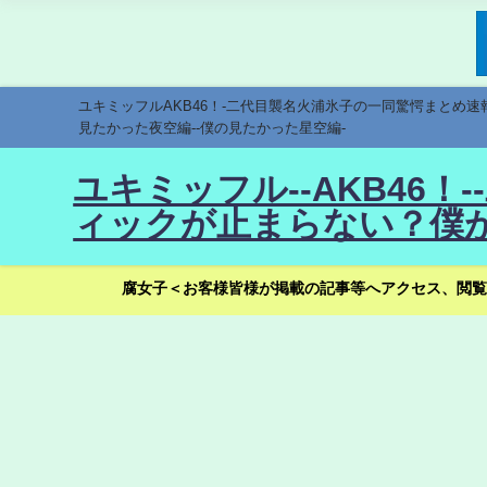
ユキミッフルAKB46！-二代目襲名火浦氷子の一同驚愕まとめ
見たかった夜空編--僕の見たかった星空編-
ユキミッフル--AKB46
ィックが止まらない？僕が
腐女子＜お客様皆様が掲載の記事等へアクセス、閲覧