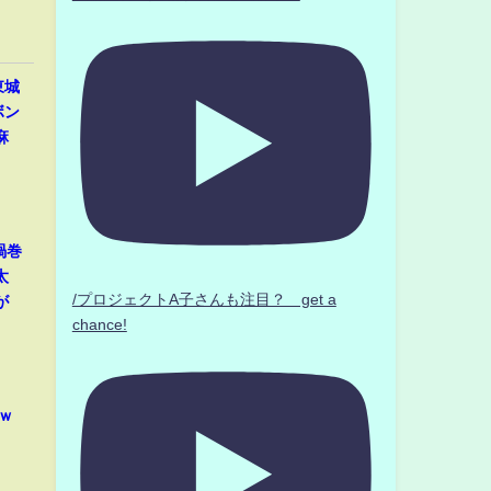
東城
ボン
麻
渦巻
太
/プロジェクトA子さんも注目？ get a
が
chance!
ｗ