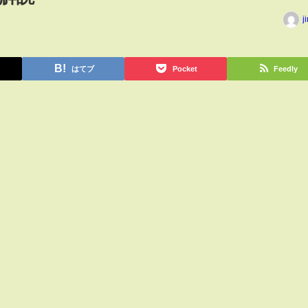
j
はてブ
Pocket
Feedly