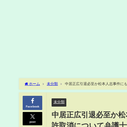
ホーム
未分類
中居正広引退必至か松本人志事件に
未分類
Facebook
中居正広引退必至か松
post
許取消について弁護士