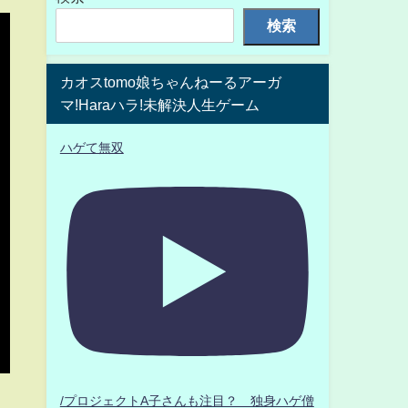
検索
カオスtomo娘ちゃんねーるアーガ
マ!Haraハラ!未解決人生ゲーム
ハゲて無双
/プロジェクトA子さんも注目？ 独身ハゲ僧