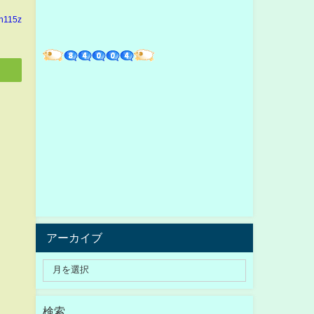
in115z
アーカイブ
検索