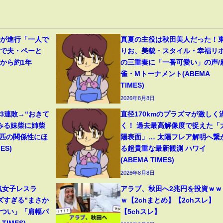
症が進行「一人で
真夏の主役は秋田美人だった！
聴で夫・ペーと
りお、美貌・スタイル・幸福リ
から約1年
の三重奏に「一番可愛い」の声/
雀・Mトーナメント(ABEMA
TIMES)
2026年8月8日
3連敗→“おきて
直径170kmのプラズマが激しく
みる妹柴に姉柴
く！ 過去最高解像度で捉えた「
2匹の関係性にほ
陽表面」… 太陽フレア解明へ繋
ES)
る超貴重な最新観測 ハワイ
(ABEMA TIMES)
2026年8月8日
気女子レスラ
アラブ、秋田へ2兆円を投資ｗｗ
ズすぎる”まさか
ｗ【2chまとめ】【2chスレ】
ごつい」「肩幅パ
【5chスレ】
TIMES)