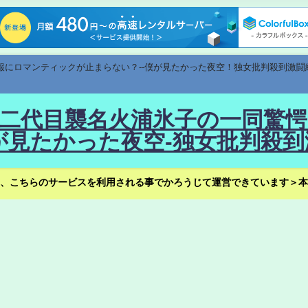
速報にロマンティックが止まらない？--僕が見たかった夜空！独女批判殺到激闘
！--二代目襲名火浦氷子の一同
見たかった夜空-独女批判殺到
、こちらのサービスを利用される事でかろうじて運営できています＞本