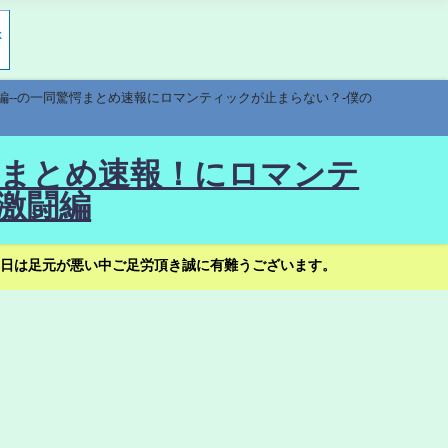
編--の一同驚愕まとめ速報にロマンティックが止まらない？-僕の
驚愕まとめ速報！にロマンテ
激闘編
日は足元が悪い中ご足労頂き誠に有難うございます。