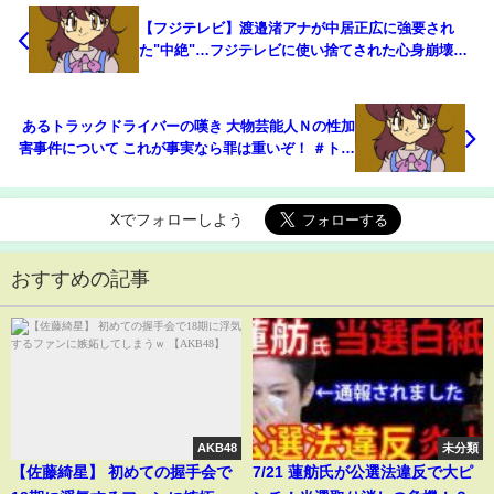
【フジテレビ】渡邉渚アナが中居正広に強要され
た"中絶"…フジテレビに使い捨てされた心身崩壊の
過重労働に驚愕！共犯であるプロデューサーが証拠
隠滅のためにフジテレビを"追い出した"事実に言葉
を失う…
あるトラックドライバーの嘆き 大物芸能人Ｎの性加
害事件について これが事実なら罪は重いぞ！ ＃トラ
ックドライバー ＃大型トラック ＃中居正広 ＃性加
害 ＃ＰＴＳＤ ＃組織的犯罪 ＃中嶋優一 ＃芸能界
Xでフォローしよう
おすすめの記事
AKB48
未分類
【佐藤綺星】 初めての握手会で
7/21 蓮舫氏が公選法違反で大ピ