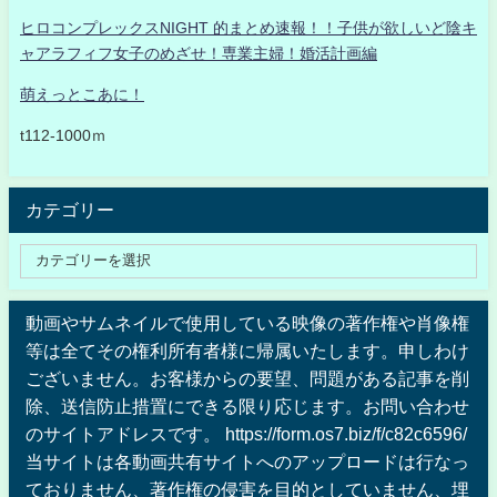
ヒロコンプレックスNIGHT 的まとめ速報！！子供が欲しいど陰キ
ャアラフィフ女子のめざせ！専業主婦！婚活計画編
萌えっとこあに！
t112-1000ｍ
カテゴリー
動画やサムネイルで使用している映像の著作権や肖像権
等は全てその権利所有者様に帰属いたします。申しわけ
ございません。お客様からの要望、問題がある記事を削
除、送信防止措置にできる限り応じます。お問い合わせ
のサイトアドレスです。 https://form.os7.biz/f/c82c6596/
当サイトは各動画共有サイトへのアップロードは行なっ
ておりません、著作権の侵害を目的としていません、埋