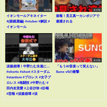
未分類
未分類
イオンモールアキネイター
速報！見立真一カンボジアで
4(眼鏡屋編) #vtuber #解説 #
逮捕される
イオンモール
未分類
未分類
涙腺崩壊！中野たむ永遠に…
「もうAI音楽って笑えない」
#shorts #short #スターダム
Suno v5の衝撃
#stardom #プロレス #女子プ
ロレス #格闘技 #中野たむ #
田内友里愛 #上谷沙弥 #訃報
#悲報 #涙腺崩壊 #涙