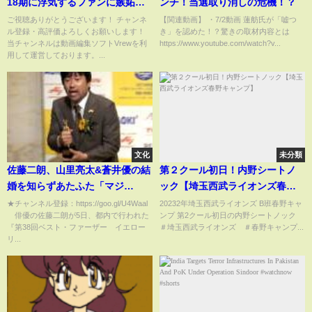
18期に浮気するファンに嫉妬し
ンチ！当選取り消しの危機！？
てしまうｗ 【AKB48】
ご視聴ありがとうございます！ チャンネ
【関連動画】 ・7/2動画 蓮舫氏が「嘘つ
ル登録・高評価よろしくお願いします！
き」を認めた！？驚きの取材内容とは
当チャンネルは動画編集ソフトVrewを利
https://www.youtube.com/watch?v...
用して運営しております。...
文化
未分類
佐藤二朗、山里亮太&蒼井優の結
第２クール初日！内野シートノ
婚を知らずあたふた「マジ
ック【埼玉西武ライオンズ春野
で！？知らなかった！」 『第
キャンプ】
★チャンネル登録：https://goo.gl/U4Waal
20232年埼玉西武ライオンズ B班春野キャ
俳優の佐藤二朗が5日、都内で行われた
ンプ 第2クール初日の内野シートノック
38回ベスト・ファーザー イエ
『第38回ベスト・ファーザー イエロー
＃埼玉西武ライオンズ ＃春野キャンプ...
ローリボン賞』授賞式
リ...