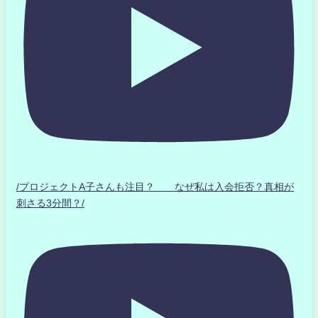
/プロジェクトA子さんも注目？ なぜ私は入会拒否？真相が
刺さる3分間？/