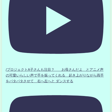
/プロジェクトA子さんも注目？ お母さんだよ とアニメ声
の可愛いらしい声で手を振ってくれる 起き上がりながら両手
をパタパタさせて 右へ左へと ダンスする