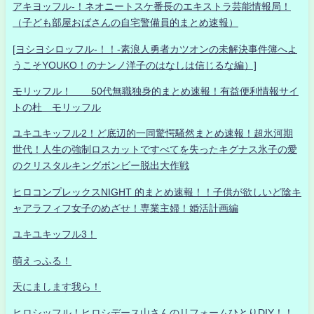
アキヨッフル-！ネオニートスケ番長のエキストラ芸能情報局！
（子ども部屋おばさんの自宅警備員的まとめ速報）
[ヨシヨシロッフル-！！-素浪人勇者カツオンの未解決事件簿へよ
うこそYOUKO！のナンノ洋子のはなしは信じるな編）]
モリッフル！ 50代無職独身的まとめ速報！有益便利情報サイ
トの杜 モリッフル
ユキユキッフル2！ど底辺的一同驚愕騒然まとめ速報！超氷河期
世代！人生の強制ロスカットですべてを失ったキグナス氷子の愛
のクリスタルキングボンビー脱出大作戦
ヒロコンプレックスNIGHT 的まとめ速報！！子供が欲しいど陰キ
ャアラフィフ女子のめざせ！専業主婦！婚活計画編
ユキユキッフル3！
萌えっふる！
天にまします我ら！
ヒロシッフル！ヒロシデース山さんのリフォームひとりDIY！！