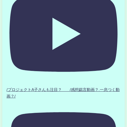
/プロジェクトA子さんも注目？ /感想戯言動画？.一息つく動
画？/