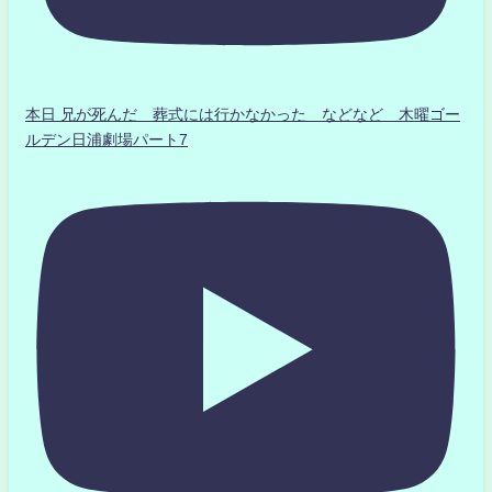
本日 兄が死んだ 葬式には行かなかった などなど 木曜ゴー
ルデン日浦劇場パート7