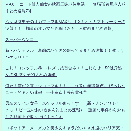
MAX！ ニート仙人仙女の映画三昧老後生活！（無職孤独居老人的
まとめ速報Z)]
乙女系腐男子のオカマッフルMAX2- FX！オ・カマトレーダーの
逆襲！！ 極道のオカマたち編（おもしろ動画まとめ速報）
スーパーウンコ！
新・ハゲッフル！哀愁のハゲ男の髪ってるまとめ速報！！激しく
ハゲっTEL？
こじ！コジッフル@！-レズっ娘百合ネエ！こじらせ！50独身処
女のBL腐女子的まとめ速報-
何だ！何が？真・シロッフル！！ 永遠の無職童貞- ぼっちな
ニート的まとめ速報！一生童貞上等夜露死苦！
男装スケバン女子！スケッフルまっくす！（新・ナンノひゃくし
きっ!！ビー玉のおいぬさん的まとめ速報） 話題な事件からおも
しろ動画まで取り上げまっくす
ロボットアニメ！メカと美少女キャラだいすき永遠の非リア充・