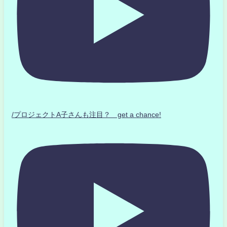
/プロジェクトA子さんも注目？ get a chance!