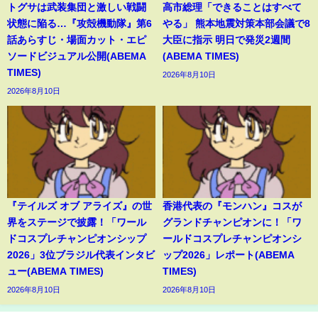
トグサは武装集団と激しい戦闘
高市総理「できることはすべて
状態に陥る…『攻殻機動隊』第6
やる」 熊本地震対策本部会議で8
話あらすじ・場面カット・エピ
大臣に指示 明日で発災2週間
ソードビジュアル公開(ABEMA
(ABEMA TIMES)
TIMES)
2026年8月10日
2026年8月10日
『テイルズ オブ アライズ』の世
香港代表の『モンハン』コスが
界をステージで披露！「ワール
グランドチャンピオンに！「ワ
ドコスプレチャンピオンシップ
ールドコスプレチャンピオンシ
2026」3位ブラジル代表インタビ
ップ2026」レポート(ABEMA
ュー(ABEMA TIMES)
TIMES)
2026年8月10日
2026年8月10日