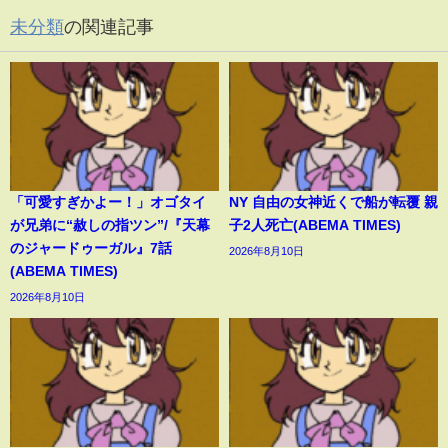
未分類
の関連記事
「可愛すぎかよー！」オゴタイ
NY 自由の女神近くで船が転覆 親
が兄弟に“赦しの指ツン”/『天幕
子2人死亡(ABEMA TIMES)
のジャードゥーガル』7話
2026年8月10日
(ABEMA TIMES)
2026年8月10日