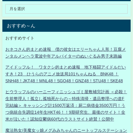
おすすめ～ん
おすすめサイト
おネコさん的まとめ速報 僕の彼女はエリーちゃん人形！豆腐メ
ンタルメンヘラ電波中年アルバイターのぬいぐるみ男子末路編
アイドッフル！ ワタクシ的まとめ速報 地下格闘アイドルだい
すき！23 ひうらのアニメ放送局101ちゃんねる BNK48 ！
SNH48！JKT48！MNL48！SGO48！GNZ48！STU48！SKE48
ヒウラッフルのハーニーフィニッシュゴミ屋敷補完計画 ＜必殺！
生前整理人！孤立し孤独死からの～特殊清掃・遺品整理への道F
完結編＞ キャッシング計1500万返済：厨二病借金3500万円！う
つ病統合失調症14年生HKT46！！9期研究生、最後のサイト！全
米が泣いた！認知症鬱病60代のラストサイト絶賛！公開中
魔法熟女/美魔女ッ娘メグみみちゃんのニートッフルステーション