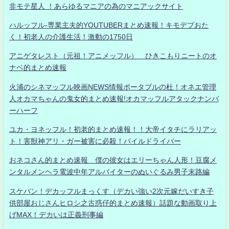
非モテ星人 ！あらゆるマニアの為のマニアックサイト
ハルッフル-専業主夫的YOUTUBERまとめ速報！キモデブおた
く！初老人の介護生活！激動の1750日
アニゲタレスト（元祖！アニメッフル） ひきこもりニートのオ
ナベ的まとめ速報
火浦のシネマッフル映画NEWS情報ポータブルの杜！オネエ管理
人オカマちゃんの鬼女的まとめ速報!オカマッフルアタックナンバ
ーハーフ
ユカ・ヨネッフル！初老的まとめ速報！！大帝イタチにラリアッ
ト！害獣神アリ・ガー被害に必殺！パイルドライバー
おネコさん的まとめ速報 僕の彼女はエリーちゃん人形！豆腐メ
ンタルメンヘラ電波中年アルバイターのぬいぐるみ男子末路編
スケバン！デカッフルまっくす（デカい強い2次元嫁だいすき子
供部屋おじさんヒロシ之古惑仔的まとめ速報）話題な動画取り上
げMAX！デカいは正義刑事編