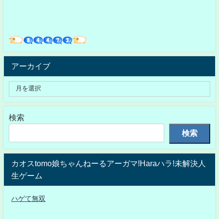
アーカイブ
検索
検索
カオスtomo娘ちゃんねーるアーガマ!Haraハラ!未解決人
生ゲーム
ハゲて無双