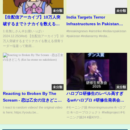
未分類
未分類
【生配信アーカイブ】10万人突
India Targets Terror
破するまでトナカイを数える僕
Infrastructures In Pakistan
青リーダー塩釜
And PoK Under Operation
1:名無しさん＠お腹いっぱい
#breakingnews #airstrike #indiavspakistan
2024.12.25(Wed) 【生配信アーカイブ】10
#pakistan #indianarmy #india...
Sindoor #watchnow #shorts
万人突破するまでトナカイを数える僕青リ
ーダー塩釜って動画...
未分類
未分類
Reacting to Broken By The
ハロプロ研修生のレベル高すぎ
Scream - 恋は乙女の泣きどころ
るw#ハロプロ #研修生発表会
(Koi ha otome no nakidokoro)
#helloprojec
I react to random videos! the original video
#モーニング娘 #morningmusume #ハロプ
is here; https://youtu.be...
ロ #ハロープロジェクト #helloproject #モ
ーニング娘24 #最KIYO...