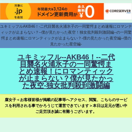
ユキミッフルAKB46！-二代目襲名火浦氷子の一同驚愕まとめ速報にロマンテ
ィックが止まらない？--僕が見たかった夜空！独女批判殺到激闘編--の一同驚
愕まとめ速報にロマンティックが止まらない？-僕の見たかった夜空編--僕の
見たかった星空編-
ユキミッフル--AKB46！--二代
目襲名火浦氷子の一同驚愕ま
とめ速報！にロマンティック
が止まらない？僕が見たかっ
た夜空-独女批判殺到激闘編
腐女子＜お客様皆様が掲載の記事等へアクセス、閲覧、こちらのサービ
スを利用される事でかろうじて運営できています＞本日は足元が悪い中
ご足労頂き誠に有難うございます。