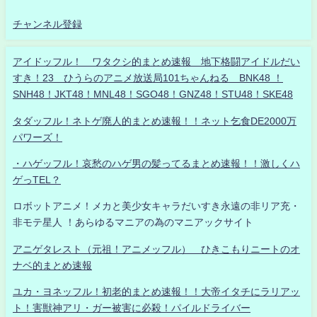
チャンネル登録
アイドッフル！ ワタクシ的まとめ速報 地下格闘アイドルだい
すき！23 ひうらのアニメ放送局101ちゃんねる BNK48 ！
SNH48！JKT48！MNL48！SGO48！GNZ48！STU48！SKE48
タダッフル！ネトゲ廃人的まとめ速報！！ネット乞食DE2000万
パワーズ！
・ハゲッフル！哀愁のハゲ男の髪ってるまとめ速報！！激しくハ
ゲっTEL？
ロボットアニメ！メカと美少女キャラだいすき永遠の非リア充・
非モテ星人 ！あらゆるマニアの為のマニアックサイト
アニゲタレスト（元祖！アニメッフル） ひきこもりニートのオ
ナベ的まとめ速報
ユカ・ヨネッフル！初老的まとめ速報！！大帝イタチにラリアッ
ト！害獣神アリ・ガー被害に必殺！パイルドライバー