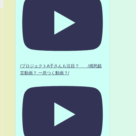
/プロジェクトA子さんも注目？ /感想戯
言動画？.一息つく動画？/