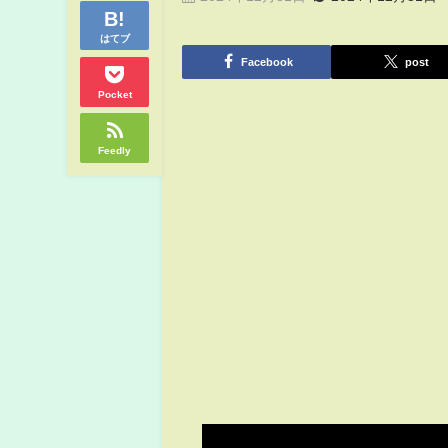
はてブ
Facebook
post
Pocket
Feedly