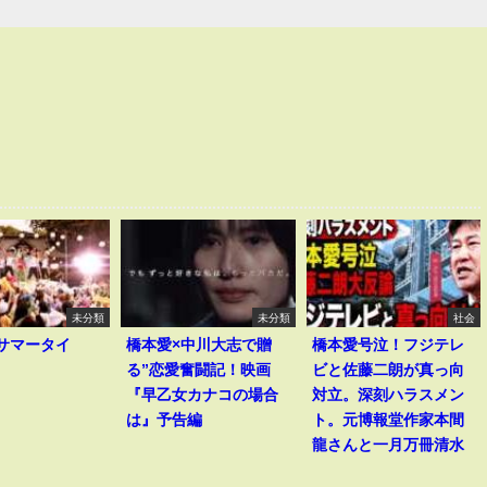
未分類
未分類
社会
I｢サマータイ
橋本愛×中川大志で贈
橋本愛号泣！フジテレ
る”恋愛奮闘記！映画
ビと佐藤二朗が真っ向
『早乙女カナコの場合
対立。深刻ハラスメン
は』予告編
ト。元博報堂作家本間
龍さんと一月万冊清水