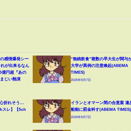
遥の感情爆発シー
“無銭飲食”複数の早大生が関与
それが出来るなん
大学が異例の注意喚起(ABEMA
45億円超『あの
TIMES)
凄まじい熱演
2026年8月7日
、心折れそう…
イランとオマーン間の合意案 違
hスレ】【5ch
船舶に罰金科す(ABEMA TIMES)
2026年8月7日