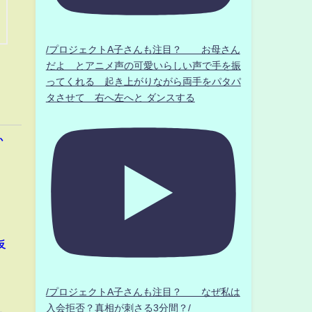
/プロジェクトA子さんも注目？ お母さん
だよ とアニメ声の可愛いらしい声で手を振
ってくれる 起き上がりながら両手をパタパ
タさせて 右へ左へと ダンスする
か
反
/プロジェクトA子さんも注目？ なぜ私は
入会拒否？真相が刺さる3分間？/