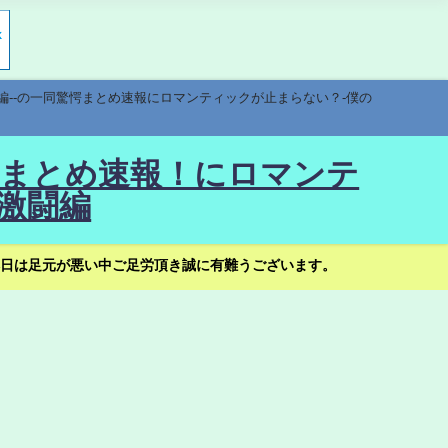
編--の一同驚愕まとめ速報にロマンティックが止まらない？-僕の
驚愕まとめ速報！にロマンテ
激闘編
日は足元が悪い中ご足労頂き誠に有難うございます。