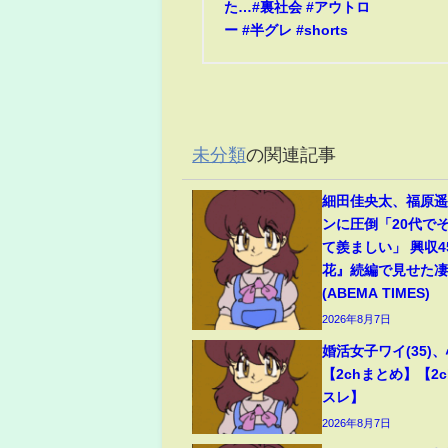
た…#裏社会 #アウトロ
ー #半グレ #shorts
未分類
の関連記事
細田佳央太、福原
ンに圧倒「20代で
て羨ましい」 興収
花』続編で見せた
(ABEMA TIMES)
2026年8月7日
婚活女子ワイ(35)
【2chまとめ】【2c
スレ】
2026年8月7日