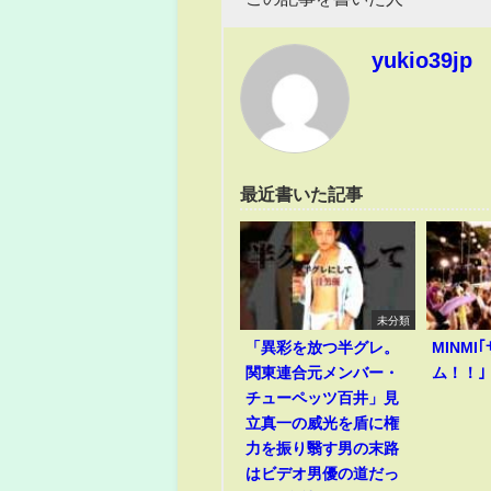
yukio39jp
最近書いた記事
未分類
「異彩を放つ半グレ。
MINM
関東連合元メンバー・
ム！！｣
チューペッツ百井」見
立真一の威光を盾に権
力を振り翳す男の末路
はビデオ男優の道だっ