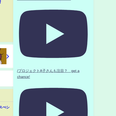
封
/プロジェクトA子さんも注目？ get a
chance!
スぺシ