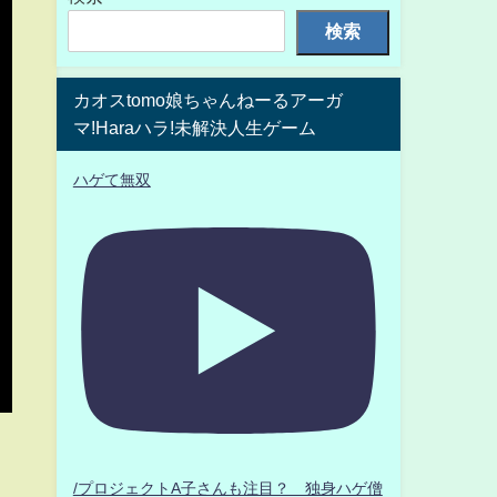
検索
カオスtomo娘ちゃんねーるアーガ
マ!Haraハラ!未解決人生ゲーム
ハゲて無双
/プロジェクトA子さんも注目？ 独身ハゲ僧