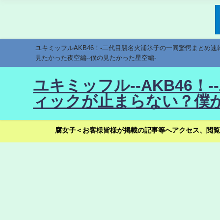
ユキミッフルAKB46！-二代目襲名火浦氷子の一同驚愕まとめ
見たかった夜空編--僕の見たかった星空編-
ユキミッフル--AKB46
ィックが止まらない？僕が
腐女子＜お客様皆様が掲載の記事等へアクセス、閲覧