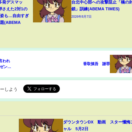
多発デスマッ
台北中心部への攻撃阻止「橋の
押さえた2対1の
鎖」訓練(ABEMA TIMES)
の姿も…自由すぎ
2026年8月7日
(ABEMA
言われ
香取慎吾 謝罪
ペゼンフ
ローしよう
ダウンタウンDX 動画 スター懺悔
ャル 5月2日