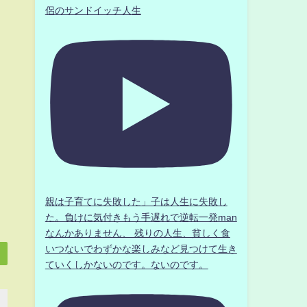
侶のサンドイッチ人生
親は子育てに失敗した」子は人生に失敗し
た。負けに気付きもう手遅れで逆転一発man
なんかありません、 残りの人生、貧しく食
いつないでわずかな楽しみなど見つけて生き
ていくしかないのです。ないのです。