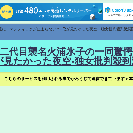
速報にロマンティックが止まらない？--僕が見たかった夜空！独女批判殺到激闘
！--二代目襲名火浦氷子の一同
見たかった夜空-独女批判殺到
、こちらのサービスを利用される事でかろうじて運営できています＞本