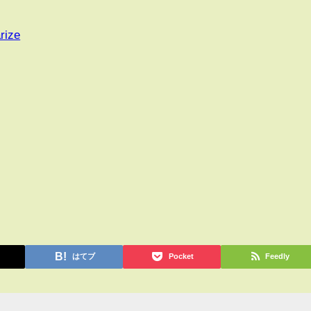
rize
はてブ
Pocket
Feedly