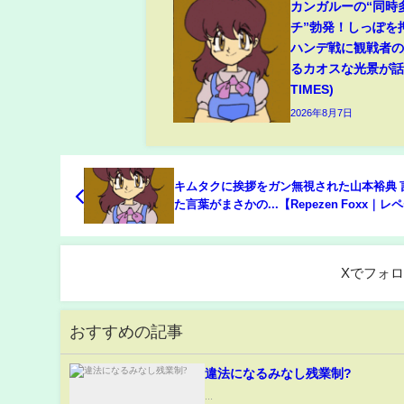
カンガルーの“同時
チ”勃発！しっぽを
ハンデ戦に観戦者
るカオスな光景が話題
TIMES)
2026年8月7日
キムタクに挨拶をガン無視された山本裕典 
た言葉がまさかの...【Repezen Foxx｜レ
ォックス 】
Xでフォ
おすすめの記事
違法になるみなし残業制?
...