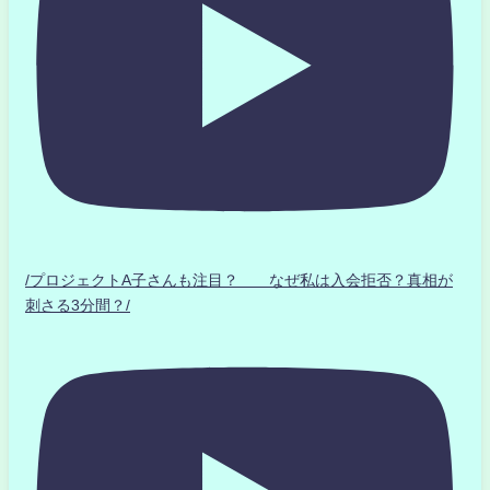
/プロジェクトA子さんも注目？ なぜ私は入会拒否？真相が
刺さる3分間？/