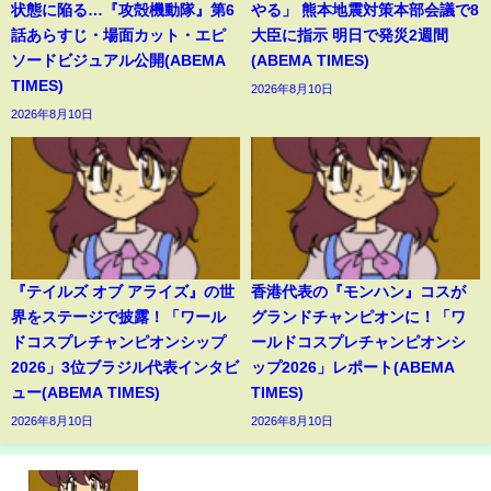
状態に陥る…『攻殻機動隊』第6
やる」 熊本地震対策本部会議で8
話あらすじ・場面カット・エピ
大臣に指示 明日で発災2週間
ソードビジュアル公開(ABEMA
(ABEMA TIMES)
TIMES)
2026年8月10日
2026年8月10日
『テイルズ オブ アライズ』の世
香港代表の『モンハン』コスが
界をステージで披露！「ワール
グランドチャンピオンに！「ワ
ドコスプレチャンピオンシップ
ールドコスプレチャンピオンシ
2026」3位ブラジル代表インタビ
ップ2026」レポート(ABEMA
ュー(ABEMA TIMES)
TIMES)
2026年8月10日
2026年8月10日