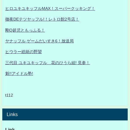
ヒロユキユキッフルMAX！スーパークッキング！
徹夜DEテツヤッフル!！レトロ館2号店！
剛Q超児ともっふる！
ヤナッフル ゲームだいすき6！放送局
ヒウラー総統の野望
三代目 ユキユキッフル 花のひうら組! 見参！
魁!!アイドル塾!
t112
Links
Link