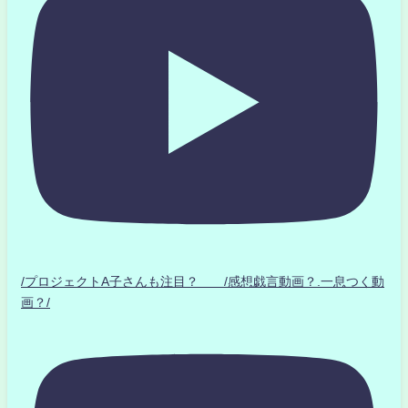
/プロジェクトA子さんも注目？ /感想戯言動画？.一息つく動
画？/