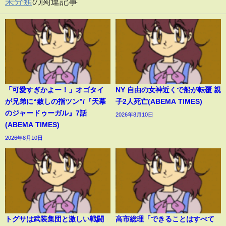
未分類
の関連記事
「可愛すぎかよー！」オゴタイ
NY 自由の女神近くで船が転覆 親
が兄弟に“赦しの指ツン”/『天幕
子2人死亡(ABEMA TIMES)
のジャードゥーガル』7話
2026年8月10日
(ABEMA TIMES)
2026年8月10日
トグサは武装集団と激しい戦闘
高市総理「できることはすべて