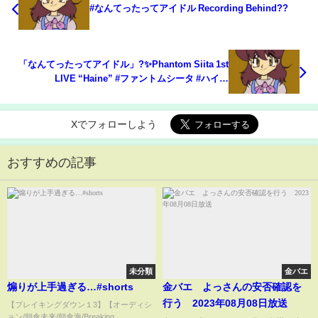
#なんてったってアイドル Recording Behind?️?
「なんてったってアイドル」?✨Phantom Siita 1st
LIVE “Haine” #ファントムシータ #ハイネ
#phantomsiita
Xでフォローしよう
おすすめの記事
未分類
金バエ
煽りが上手過ぎる…#shorts
金バエ よっさんの安否確認を
行う 2023年08月08日放送
【ブレイキングダウン１3】【オーディシ
ョン/朝倉未来/朝倉海/Breaking