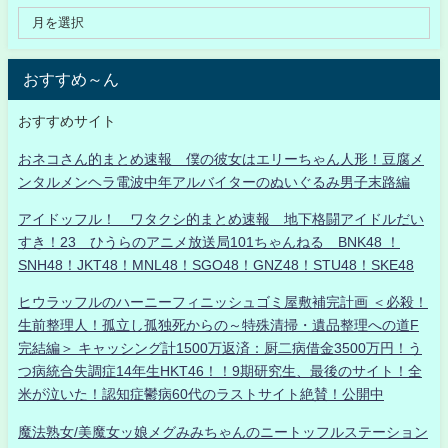
おすすめ～ん
おすすめサイト
おネコさん的まとめ速報 僕の彼女はエリーちゃん人形！豆腐メ
ンタルメンヘラ電波中年アルバイターのぬいぐるみ男子末路編
アイドッフル！ ワタクシ的まとめ速報 地下格闘アイドルだい
すき！23 ひうらのアニメ放送局101ちゃんねる BNK48 ！
SNH48！JKT48！MNL48！SGO48！GNZ48！STU48！SKE48
ヒウラッフルのハーニーフィニッシュゴミ屋敷補完計画 ＜必殺！
生前整理人！孤立し孤独死からの～特殊清掃・遺品整理への道F
完結編＞ キャッシング計1500万返済：厨二病借金3500万円！う
つ病統合失調症14年生HKT46！！9期研究生、最後のサイト！全
米が泣いた！認知症鬱病60代のラストサイト絶賛！公開中
魔法熟女/美魔女ッ娘メグみみちゃんのニートッフルステーション