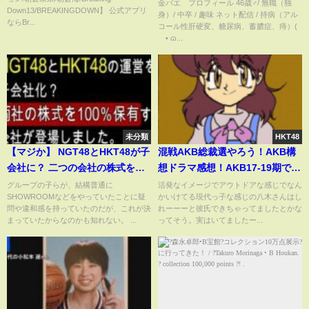
金バエ プロフィール 46歳♂/ 無職（独
Down13/BREAKINGDOWN】 公式アプリ
身）/ 中卒 / 趣味 ネット配信 / 持病（アル
ならBr...
コール性肝硬変、糖尿病、蓄膿症、痔）(
´• ɷ...
未分類
HKT48
【マジか】 NGT48とHKT48が子
混戦AKB総裁選やろう！AKB構
会社に？ 二つの会社の株式を
想ドラマ感想！AKB17-19期でス
100％所持の会社が登場
キャンダル予想
グループの子らが、結構普通に
活発なイメージでアウトドアな感じでなん
SHOWROOMなどをやっていたことに疑
かいけてる現代っ子な感じの八木さんはし
問や違和感を持っていたのだが、これが決
れーーーと彼氏できちゃってましたとかな
まっていたからなのかも知れない。 ...
ってそう。実はいてましたー...