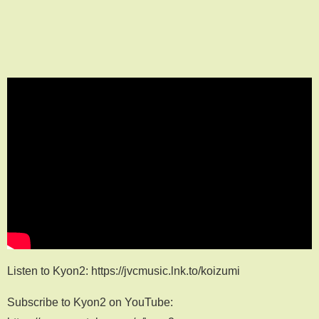
Listen to Kyon2: https://jvcmusic.lnk.to/koizumi
Subscribe to Kyon2 on YouTube: