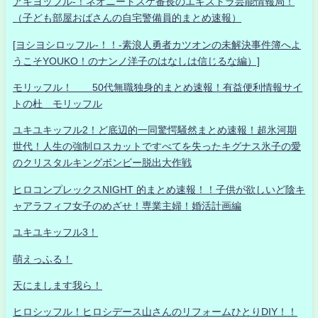
アキヨッフル-！ネオニートスケ番長のエキストラ芸能情報局！
（子ども部屋おばさんの自宅警備員的まとめ速報）
[ヨシヨシロッフル-！！-素浪人勇者カツオンの未解決事件簿へよ
うこそYOUKO！のナンノ洋子のはなしは信じるな編）]
モリッフル！ 50代無職独身的まとめ速報！有益便利情報サイ
トの杜 モリッフル
ユキユキッフル2！ど底辺的一同驚愕騒然まとめ速報！超氷河期
世代！人生の強制ロスカットですべてを失ったキグナス氷子の愛
のクリスタルキングボンビー脱出大作戦
ヒロコンプレックスNIGHT 的まとめ速報！！子供が欲しいど陰キ
ャアラフィフ女子のめざせ！専業主婦！婚活計画編
ユキユキッフル3！
萌えっふる！
天にまします我ら！
ヒロシッフル！ヒロシデース山さんのリフォームひとりDIY！！