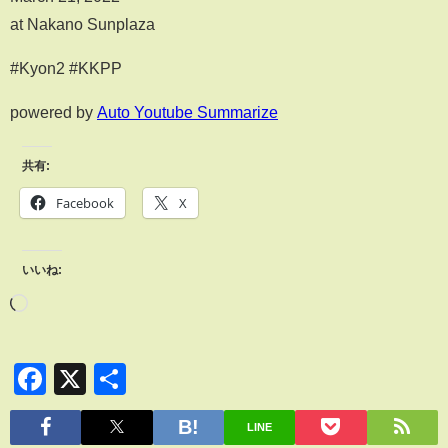
at Nakano Sunplaza
#Kyon2 #KKPP
powered by
Auto Youtube Summarize
共有:
Facebook
X
いいね:
Facebook
X
共
有
LINE