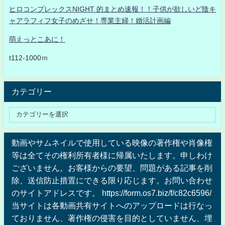
ヒロコンプレックスNIGHT 的まとめ速報！！子供が欲しいど陰キ
ャアラフィフ女子のめざせ！専業主婦！婚活計画編
萌えっとこあに！
t112-1000ｍ
カテゴリー
動画やサムネイルで使用している映像の著作権や肖像権
等は全てその権利所有者様に帰属いたします。申しわけ
ございません。お客様からの要望、問題がある記事を削
除、送信防止措置にできる限り応じます。お問い合わせ
のサイトアドレスです。 https://form.os7.biz/f/c82c6596/
当サイトは各動画共有サイトへのアップロードは行なっ
ておりません、著作権の侵害を目的としていません、埋