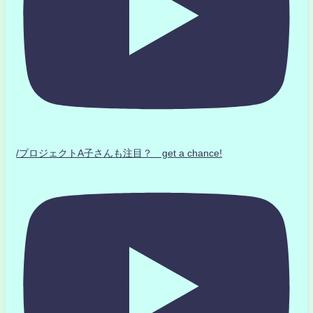
/プロジェクトA子さんも注目？ get a chance!