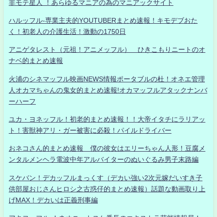
非モテ星人 ！あらゆるマニアの為のマニアックサイト
ハルッフル-専業主夫的YOUTUBERまとめ速報！キモデブおた
く！初老人の介護生活！激動の1750日
アニゲタレスト（元祖！アニメッフル） ひきこもりニートのオ
ナベ的まとめ速報
火浦のシネマッフル映画NEWS情報ポータブルの杜！オネエ管理
人オカマちゃんの鬼女的まとめ速報!オカマッフルアタックナンバ
ーハーフ
ユカ・ヨネッフル！初老的まとめ速報！！大帝イタチにラリアッ
ト！害獣神アリ・ガー被害に必殺！パイルドライバー
おネコさん的まとめ速報 僕の彼女はエリーちゃん人形！豆腐メ
ンタルメンヘラ電波中年アルバイターのぬいぐるみ男子末路編
スケバン！デカッフルまっくす（デカい強い2次元嫁だいすき子
供部屋おじさんヒロシ之古惑仔的まとめ速報）話題な動画取り上
げMAX！デカいは正義刑事編