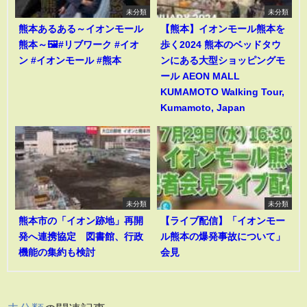
未分類
未分類
熊本あるある～イオンモール
【熊本】イオンモール熊本を
熊本～🖼️#リブワーク #イオ
歩く2024 熊本のベッドタウ
ン #イオンモール #熊本
ンにある大型ショッピングモ
ール AEON MALL
KUMAMOTO Walking Tour,
Kumamoto, Japan
未分類
未分類
熊本市の「イオン跡地」再開
【ライブ配信】「イオンモー
発へ連携協定 図書館、行政
ル熊本の爆発事故について」
機能の集約も検討
会見