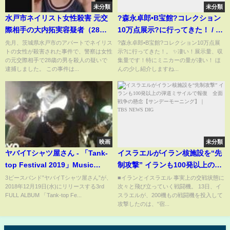
未分類
未分類
水戸市ネイリスト女性殺害 元交
?森永卓郎•B宝館?コレクション
際相手の大内拓実容疑者（28）
10万点展示?に行ってきた！ / ?
を殺人の疑いで逮捕 「事実無根
Takuro Morinaga • B Houkan.
先月、茨城県水戸市のアパートでネイリス
?森永卓郎•B宝館?コレクション10万点展
トの女性が殺害された事件で、警察は女性
示?に行ってきた！。 ✨凄い！展示量、収
で何も知りません」容疑を否
? collection 100,000 points ?!
の元交際相手で28歳の男を殺人の疑いで
集量です！特にミニカーの量が凄い！ ほ
認 茨城県警｜TBS NEWS DIG
.
逮捕しました。 この事件は...
んの少し紹介しますね...
映画
未分類
ヤバイTシャツ屋さん - 「Tank-
イスラエルがイラン核施設を“先
top Festival 2019」Music
制攻撃” イランも100発以上の弾
Video
道ミサイルで報復 全面戦争の
3ピースバンド”ヤバイTシャツ屋さん”が、
■イランとイスラエル 事実上の交戦状態に
2018年12月19日(水)にリリースする3rd
次々と飛び立っていく戦闘機。 13日、イ
懸念【サンデーモーニング】｜
FULL ALBUM 「Tank-top Fe...
スラエルが、200機もの戦闘機を投入して
TBS NEWS DIG
攻撃したのは、“宿...