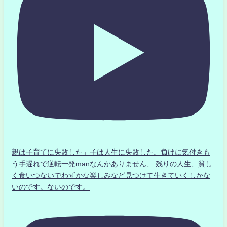
親は子育てに失敗した」子は人生に失敗した。負けに気付きも
う手遅れで逆転一発manなんかありません、 残りの人生、貧し
く食いつないでわずかな楽しみなど見つけて生きていくしかな
いのです。ないのです。