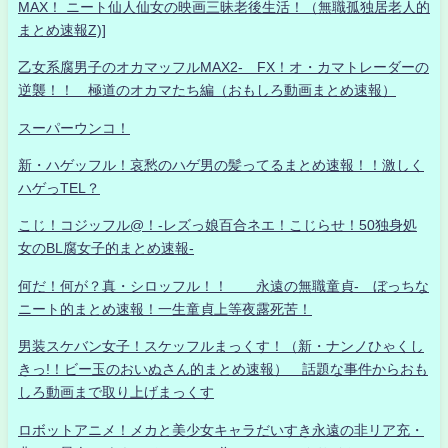
MAX！ ニート仙人仙女の映画三昧老後生活！（無職孤独居老人的
まとめ速報Z)]
乙女系腐男子のオカマッフルMAX2- FX！オ・カマトレーダーの
逆襲！！ 極道のオカマたち編（おもしろ動画まとめ速報）
スーパーウンコ！
新・ハゲッフル！哀愁のハゲ男の髪ってるまとめ速報！！激しく
ハゲっTEL？
こじ！コジッフル@！-レズっ娘百合ネエ！こじらせ！50独身処
女のBL腐女子的まとめ速報-
何だ！何が？真・シロッフル！！ 永遠の無職童貞- ぼっちな
ニート的まとめ速報！一生童貞上等夜露死苦！
男装スケバン女子！スケッフルまっくす！（新・ナンノひゃくし
きっ!！ビー玉のおいぬさん的まとめ速報） 話題な事件からおも
しろ動画まで取り上げまっくす
ロボットアニメ！メカと美少女キャラだいすき永遠の非リア充・