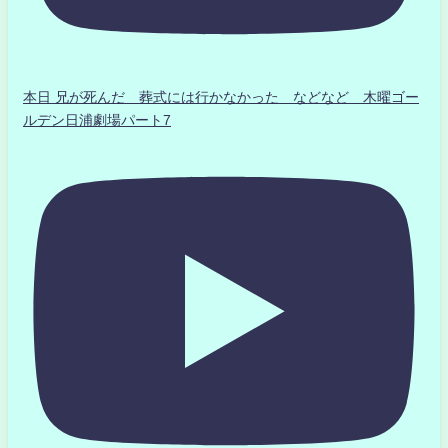
本日 兄が死んだ 葬式には行かなかった などなど 木曜ゴー
ルデン日浦劇場パート7