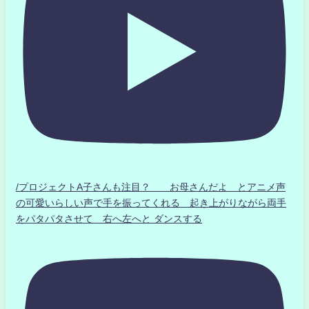
/プロジェクトA子さんも注目？ お母さんだよ とアニメ声
の可愛いらしい声で手を振ってくれる 起き上がりながら両手
をパタパタさせて 右へ左へと ダンスする