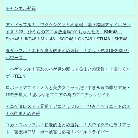
チャンネル登録
アイドッフル！ ワタクシ的まとめ速報 地下格闘アイドルだい
すき！23 ひうらのアニメ放送局101ちゃんねる BNK48 ！
SNH48！JKT48！MNL48！SGO48！GNZ48！STU48！SKE48
タダッフル！ネトゲ廃人的まとめ速報！！ネット乞食DE2000万
パワーズ！
・ハゲッフル！哀愁のハゲ男の髪ってるまとめ速報！！激しくハ
ゲっTEL？
ロボットアニメ！メカと美少女キャラだいすき永遠の非リア充・
非モテ星人 ！あらゆるマニアの為のマニアックサイト
アニゲタレスト（元祖！アニメッフル） ひきこもりニートのオ
ナベ的まとめ速報
ユカ・ヨネッフル！初老的まとめ速報！！大帝イタチにラリアッ
ト！害獣神アリ・ガー被害に必殺！パイルドライバー