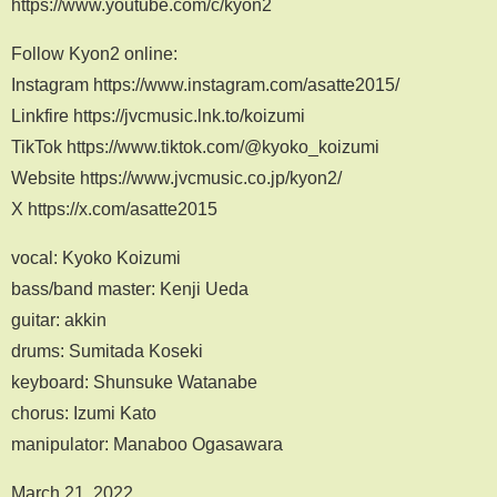
https://www.youtube.com/c/kyon2
Follow Kyon2 online:
Instagram https://www.instagram.com/asatte2015/
Linkfire https://jvcmusic.lnk.to/koizumi
TikTok https://www.tiktok.com/@kyoko_koizumi
Website https://www.jvcmusic.co.jp/kyon2/
X https://x.com/asatte2015
vocal: Kyoko Koizumi
bass/band master: Kenji Ueda
guitar: akkin
drums: Sumitada Koseki
keyboard: Shunsuke Watanabe
chorus: Izumi Kato
manipulator: Manaboo Ogasawara
March 21, 2022