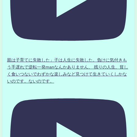
親は子育てに失敗した」子は人生に失敗した。負けに気付きも
う手遅れで逆転一発manなんかありません、 残りの人生、貧し
く食いつないでわずかな楽しみなど見つけて生きていくしかな
いのです。ないのです。