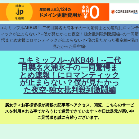
ユキミッフルAKB46！-二代目襲名火浦氷子の一同驚愕まとめ速報にロマンテ
ィックが止まらない？--僕が見たかった夜空！独女批判殺到激闘編--の一同驚
愕まとめ速報にロマンティックが止まらない？-僕の見たかった夜空編--僕の
見たかった星空編-
ユキミッフル--AKB46！--二代
目襲名火浦氷子の一同驚愕ま
とめ速報！にロマンティック
が止まらない？僕が見たかっ
た夜空-独女批判殺到激闘編
腐女子＜お客様皆様が掲載の記事等へアクセス、閲覧、こちらのサービ
スを利用される事でかろうじて運営できています＞本日は足元が悪い中
ご足労頂き誠に有難うございます。