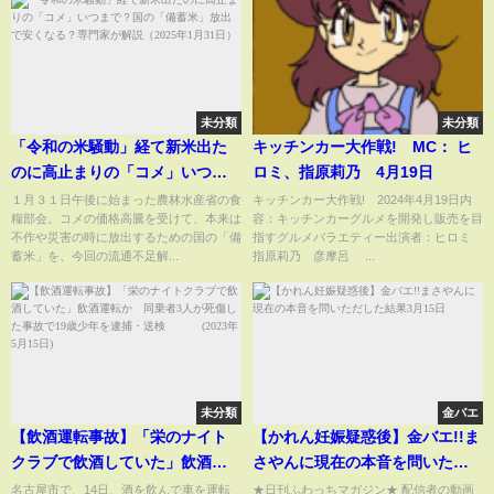
未分類
未分類
「令和の米騒動」経て新米出た
キッチンカー大作戦! MC： ヒ
のに高止まりの「コメ」いつま
ロミ、指原莉乃 4月19日
で？国の「備蓄米」放出で安く
１月３１日午後に始まった農林水産省の食
キッチンカー大作戦! 2024年4月19日内
糧部会。コメの価格高騰を受けて、本来は
容：キッチンカーグルメを開発し販売を目
なる？専門家が解説（2025年1月
不作や災害の時に放出するための国の「備
指すグルメバラエティー出演者：ヒロミ
31日）
蓄米」を、今回の流通不足解...
指原莉乃 彦摩呂 ...
未分類
金バエ
【飲酒運転事故】「栄のナイト
【かれん妊娠疑惑後】金バエ!!ま
クラブで飲酒していた」飲酒運
さやんに現在の本音を問いただ
転か 同乗者3人が死傷した事故
した結果3月15日
名古屋市で、14日、酒を飲んで車を運転
★日刊ふわっちマガジン★ 配信者の動画