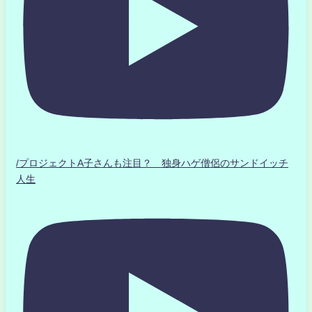
/プロジェクトA子さんも注目？ 独身ハゲ僧侶のサンドイッチ
人生