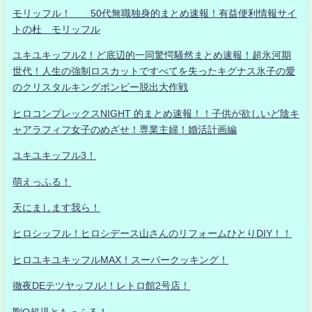
モリッフル！ 50代無職独身的まとめ速報！有益便利情報サイ
トの杜 モリッフル
ユキユキッフル2！ど底辺的一同驚愕騒然まとめ速報！超氷河期
世代！人生の強制ロスカットですべてを失ったキグナス氷子の愛
のクリスタルキングボンビー脱出大作戦
ヒロコンプレックスNIGHT 的まとめ速報！！子供が欲しいど陰キ
ャアラフィフ女子のめざせ！専業主婦！婚活計画編
ユキユキッフル3！
萌えっふる！
天にまします我ら！
ヒロシッフル！ヒロシデース山さんのリフォームひとりDIY！！
ヒロユキユキッフルMAX！スーパークッキング！
徹夜DEテツヤッフル!！レトロ館2号店！
剛Q超児ともっふる！