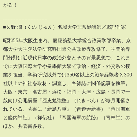
がる！
-----------------------------
■久野 潤（くの じゅん）名城大学非常勤講師／戦記作家
昭和55年大阪生まれ。慶應義塾大学総合政策学部卒業、京
都大学大学院法学研究科国際公共政策専攻修了。学問的専
門分野は近現代日本の政治外交とその背景思想で、これま
でに大阪国際大学や皇學館大學で政治・経済・外交系の授
業を担当。学術研究以外では350名以上の戦争経験者と300
社以上の神社を取材・調査し、各雑誌に関係記事を執筆。
大阪・東京・名古屋・浜松・福岡・大津・広島・長岡で一
般向け公開講座「歴史勉強塾」（れきべん）が毎月開催さ
れている。著書に『新島八重』（晋遊舎新書）『帝国海軍
と艦内神社』（祥伝社）『帝国海軍の航跡』（青林堂）の
ほか、共著書多数。