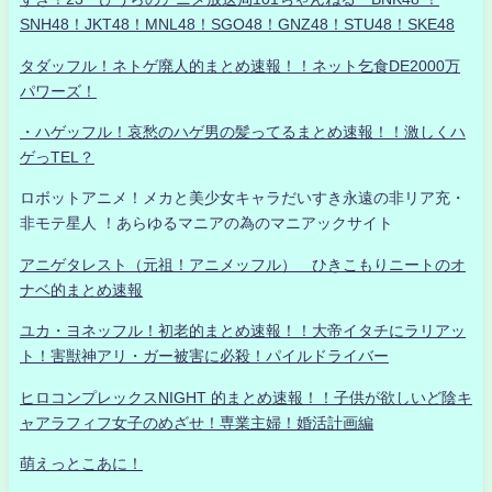
SNH48！JKT48！MNL48！SGO48！GNZ48！STU48！SKE48
タダッフル！ネトゲ廃人的まとめ速報！！ネット乞食DE2000万
パワーズ！
・ハゲッフル！哀愁のハゲ男の髪ってるまとめ速報！！激しくハ
ゲっTEL？
ロボットアニメ！メカと美少女キャラだいすき永遠の非リア充・
非モテ星人 ！あらゆるマニアの為のマニアックサイト
アニゲタレスト（元祖！アニメッフル） ひきこもりニートのオ
ナベ的まとめ速報
ユカ・ヨネッフル！初老的まとめ速報！！大帝イタチにラリアッ
ト！害獣神アリ・ガー被害に必殺！パイルドライバー
ヒロコンプレックスNIGHT 的まとめ速報！！子供が欲しいど陰キ
ャアラフィフ女子のめざせ！専業主婦！婚活計画編
萌えっとこあに！