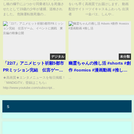
し橋の欄干にぶつかり同乗者3人を死傷さ
をいち早く高画質でお届けします。 動画
で19歳少年を逮捕・送検
せたとして19歳の少年が逮捕、送検され
配信サイト⇒ツイキャス＆ふわっち 出演
(2023年5月15日)
ました。 危険運転致死傷の...
者 ⇒金バエ、しんや...
デジタル
未分類
「22/7」アニメヒット祈願5都市
幽霊ちゃんの推し活 #shorts #創
PRミッション完結 伝言ゲー
作 #comics #漫画動画 #推し
ム、イベントに挑戦 東京編の
活
★高画質★エンタメニュースを毎日掲載！
...
「MAiDiGiTV」登録はこちら↓
映像公開
http://www.youtube.com/subscript...
s