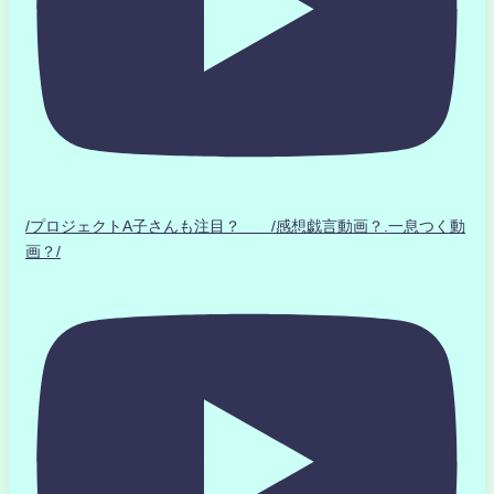
/プロジェクトA子さんも注目？ /感想戯言動画？.一息つく動
画？/