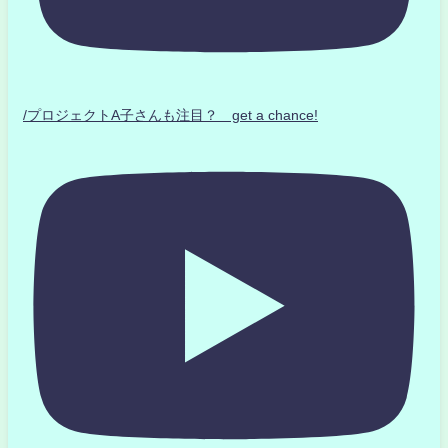
/プロジェクトA子さんも注目？ get a chance!