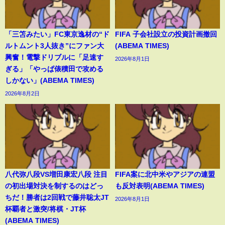
「三笘みたい」FC東京逸材の“ド
FIFA 子会社設立の投資計画撤回
ルトムント3人抜き”にファン大
(ABEMA TIMES)
興奮！電撃ドリブルに「足速す
2026年8月1日
ぎる」「やっぱ俵積田で攻める
しかない」(ABEMA TIMES)
2026年8月2日
八代弥八段VS増田康宏八段 注目
FIFA案に北中米やアジアの連盟
の初出場対決を制するのはどっ
も反対表明(ABEMA TIMES)
ちだ！勝者は2回戦で藤井聡太JT
2026年8月1日
杯覇者と激突/将棋・JT杯
(ABEMA TIMES)