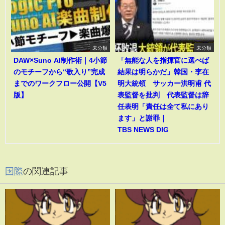
未分類
未分類
DAW×Suno AI制作術｜4小節
「無能な人を指揮官に選べば
のモチーフから“歌入り”完成
結果は明らかだ」韓国・李在
までのワークフロー公開【V5
明大統領 サッカー洪明甫 代
版】
表監督を批判 代表監督は辞
任表明「責任は全て私にあり
ます」と謝罪｜
TBS NEWS DIG
国際
の関連記事