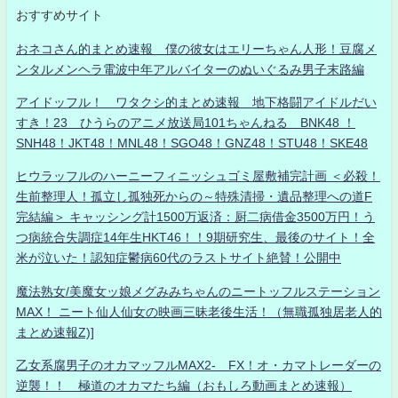
おすすめサイト
おネコさん的まとめ速報 僕の彼女はエリーちゃん人形！豆腐メ
ンタルメンヘラ電波中年アルバイターのぬいぐるみ男子末路編
アイドッフル！ ワタクシ的まとめ速報 地下格闘アイドルだい
すき！23 ひうらのアニメ放送局101ちゃんねる BNK48 ！
SNH48！JKT48！MNL48！SGO48！GNZ48！STU48！SKE48
ヒウラッフルのハーニーフィニッシュゴミ屋敷補完計画 ＜必殺！
生前整理人！孤立し孤独死からの～特殊清掃・遺品整理への道F
完結編＞ キャッシング計1500万返済：厨二病借金3500万円！う
つ病統合失調症14年生HKT46！！9期研究生、最後のサイト！全
米が泣いた！認知症鬱病60代のラストサイト絶賛！公開中
魔法熟女/美魔女ッ娘メグみみちゃんのニートッフルステーション
MAX！ ニート仙人仙女の映画三昧老後生活！（無職孤独居老人的
まとめ速報Z)]
乙女系腐男子のオカマッフルMAX2- FX！オ・カマトレーダーの
逆襲！！ 極道のオカマたち編（おもしろ動画まとめ速報）