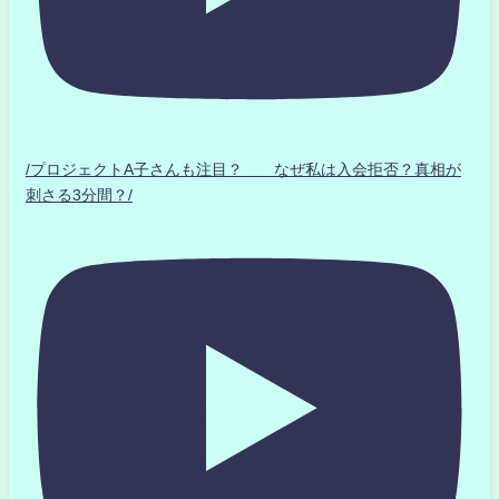
/プロジェクトA子さんも注目？ なぜ私は入会拒否？真相が
刺さる3分間？/