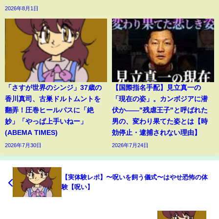
2026年8月1日
「さすが世界のシンジ」37歳の
【国際指名手配】見立真一の
香川真司、古巣ドルトムントを
「現在の姿」。カンボジアに潜
翻弄！圧巻ヒールパスに「絶
伏か――"残虐王子"と呼ばれた
妙」「やっぱ上手いねー」
男の、変わり果てた姿とは【時
(ABEMA TIMES)
効停止・逮捕されない理由】
2026年7月30日
2026年7月24日
【実体験レポ】〜呪いを飼う儀式〜はやせ恐怖の体
験【呪い】