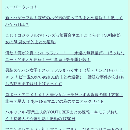
スーパーウンコ！
新・ハゲッフル！哀愁のハゲ男の髪ってるまとめ速報！！激しく
ハゲっTEL？
こじ！コジッフル@！-レズっ娘百合ネエ！こじらせ！50独身処
女のBL腐女子的まとめ速報-
何だ！何が？真・シロッフル！！ 永遠の無職童貞- ぼっちな
ニート的まとめ速報！一生童貞上等夜露死苦！
男装スケバン女子！スケッフルまっくす！（新・ナンノひゃくし
きっ!！ビー玉のおいぬさん的まとめ速報） 話題な事件からおも
しろ動画まで取り上げまっくす
ロボットアニメ！メカと美少女キャラだいすき永遠の非リア充・
非モテ星人 ！あらゆるマニアの為のマニアックサイト
ハルッフル-専業主夫的YOUTUBERまとめ速報！キモデブおた
く！初老人の介護生活！激動の1750日
アニゲタレスト（元祖！アニメッフル） ひきこもりニートのオ