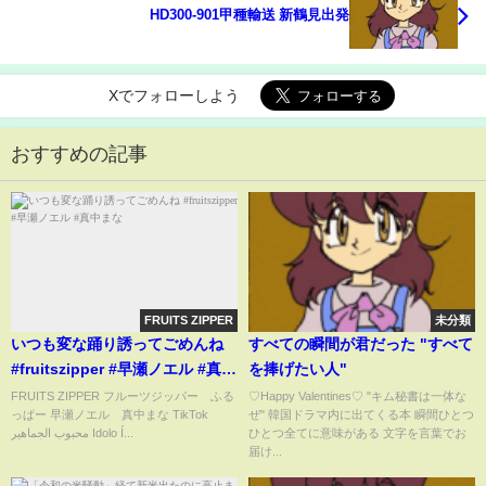
HD300-901甲種輸送 新鶴見出発
Xでフォローしよう
おすすめの記事
FRUITS ZIPPER
未分類
いつも変な踊り誘ってごめんね
すべての瞬間が君だった "すべて
#fruitszipper #早瀬ノエル #真中
を捧げたい人"
まな
FRUITS ZIPPER フルーツジッパー ふる
♡Happy Valentines♡ "キム秘書は一体な
っぱー 早瀬ノエル 真中まな TikTok
ぜ" 韓国ドラマ内に出てくる本 瞬間ひとつ
‎محبوب الجماهير Idolo Í...
ひとつ全てに意味がある 文字を言葉でお
届け...