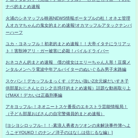
ナベ的まとめ速報
火浦のシネマッフル映画NEWS情報ポータブルの杜！オネエ管理
人オカマちゃんの鬼女的まとめ速報!オカマッフルアタックナンバ
ーハーフ
ユカ・ヨネッフル！初老的まとめ速報！！大帝イタチにラリアッ
ト！害獣神アリ・ガー被害に必殺！パイルドライバー
おネコさん的まとめ速報 僕の彼女はエリーちゃん人形！豆腐メ
ンタルメンヘラ電波中年アルバイターのぬいぐるみ男子末路編
スケバン！デカッフルまっくす（デカい強い2次元嫁だいすき子
供部屋おじさんヒロシ之古惑仔的まとめ速報）話題な動画取り上
げMAX！デカいは正義刑事編
アキヨッフル-！ネオニートスケ番長のエキストラ芸能情報局！
（子ども部屋おばさんの自宅警備員的まとめ速報）
[ヨシヨシロッフル-！！-素浪人勇者カツオンの未解決事件簿へよ
うこそYOUKO！のナンノ洋子のはなしは信じるな編）]