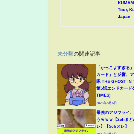
KUMAMO
Tour, 
Japan
未分類
の関連記事
「かっこよすぎる
カード」と反響、
隊 THE GHOST IN
第5話エンドカード公
TIMES)
2026年8月6日
最強のアジフライ
うｗｗｗ【2chまと
レ】【5chスレ】
2026年8月6日