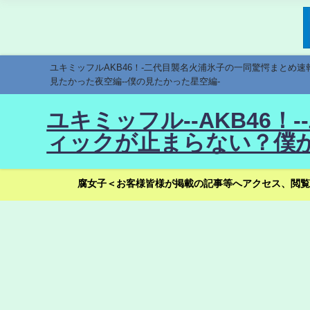
ユキミッフルAKB46！-二代目襲名火浦氷子の一同驚愕まとめ
見たかった夜空編--僕の見たかった星空編-
ユキミッフル--AKB46
ィックが止まらない？僕が
腐女子＜お客様皆様が掲載の記事等へアクセス、閲覧