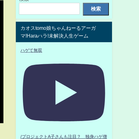
検索
カオスtomo娘ちゃんねーるアーガ
マ!Haraハラ!未解決人生ゲーム
ハゲて無双
/プロジェクトA子さんも注目？ 独身ハゲ僧