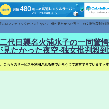
速報にロマンティックが止まらない？--僕が見たかった夜空！独女批判殺到激闘
！--二代目襲名火浦氷子の一同
見たかった夜空-独女批判殺到
、こちらのサービスを利用される事でかろうじて運営できています＞本