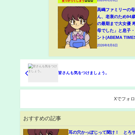
高嶋ファミリーの
ん、老衰のため94
の最期まで大女優 
母でした」と息子
ント(ABEMA TIME
2026年8月6日
皆さんも気をつけましょう。
Xでフォ
おすすめの記事
耳の穴かっぽじって聞け！ とろ