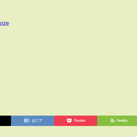
rize
はてブ
Pocket
Feedly