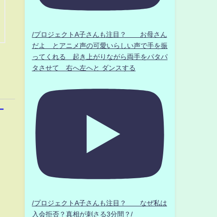
/プロジェクトA子さんも注目？ お母さん
だよ とアニメ声の可愛いらしい声で手を振
ってくれる 起き上がりながら両手をパタパ
タさせて 右へ左へと ダンスする
ー
/プロジェクトA子さんも注目？ なぜ私は
入会拒否？真相が刺さる3分間？/