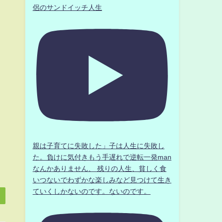
侶のサンドイッチ人生
親は子育てに失敗した」子は人生に失敗し
た。負けに気付きもう手遅れで逆転一発man
なんかありません、 残りの人生、貧しく食
いつないでわずかな楽しみなど見つけて生き
ていくしかないのです。ないのです。