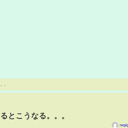
。。。
きるとこうなる。。。
negi