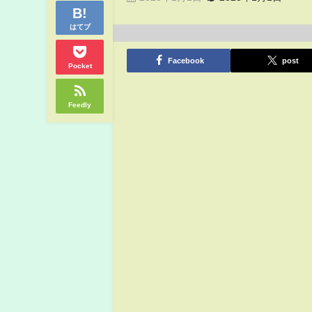
はてブ
Facebook
post
Pocket
Feedly