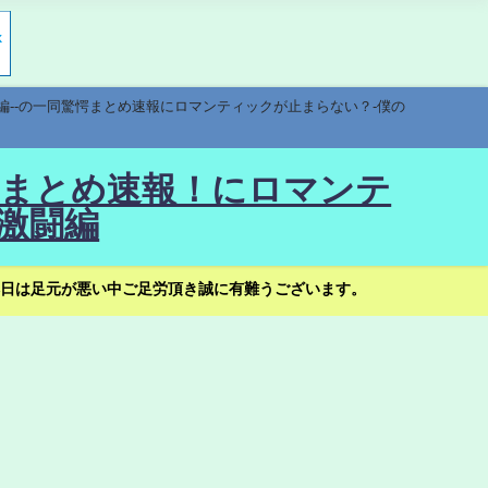
編--の一同驚愕まとめ速報にロマンティックが止まらない？-僕の
驚愕まとめ速報！にロマンテ
激闘編
日は足元が悪い中ご足労頂き誠に有難うございます。