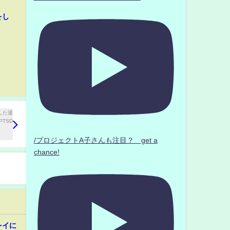
をし
/プロジェクトA子さんも注目？ get a
chance!
レイに