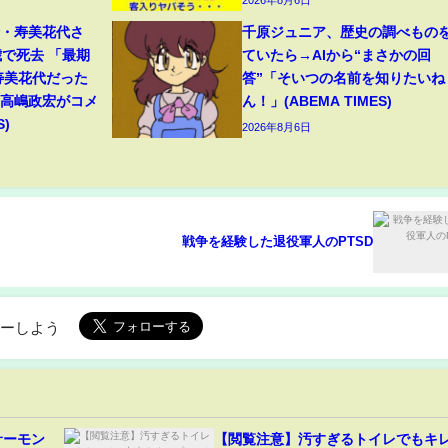
母・寿美花代さ
千原ジュニア、歴史の調べもの
歳で死去 「最期
ていたら→AIから“まさかの回
寿美花代だった
答”「そいつの名前を知りたいね
・高嶋政宏がコメ
ん！」(ABEMA TIMES)
S)
2026年8月6日
戦争を経験した退役軍人のPTSD
ローしよう
サーモン
【閲覧注意】汚すぎるトイレでもキ