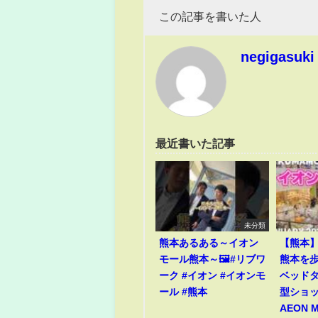
この記事を書いた人
negigasuki
最近書いた記事
未分類
熊本あるある～イオン
【熊本
モール熊本～🖼️#リブワ
熊本を歩
ーク #イオン #イオンモ
ベッド
ール #熊本
型ショ
AEON 