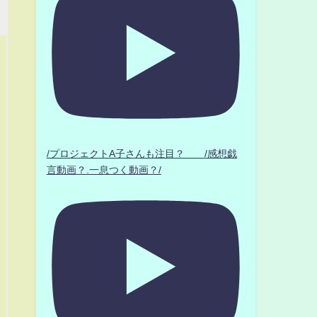
/プロジェクトA子さんも注目？ /感想戯
言動画？.一息つく動画？/