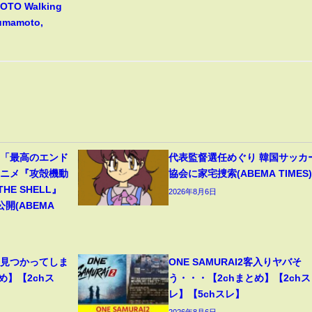
TO Walking
Kumamoto,
」「最高のエンド
代表監督選任めぐり 韓国サッカ
アニメ『攻殻機動
協会に家宅捜索(ABEMA TIMES)
 THE SHELL』
2026年8月6日
開(ABEMA
、見つかってしま
ONE SAMURAI2客入りヤバそ
め】【2chス
う・・・【2chまとめ】【2chス
レ】【5chスレ】
2026年8月6日