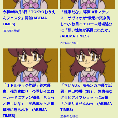
令和8年8月8日「TOKYOおうえ
「軽率だな」浦和10番マテウ
んフェスタ」開催(ABEMA
ス・サヴィオが“最悪の突き倒
TIMES)
し”で2枚目イエロー→退場処分
に「熱い性格が裏目に出たか」
2026年8月9日
(ABEMA TIMES)
2026年8月8日
「ミドルキック炸裂」鈴木優
『ちいかわ』モモンガ声優で話
磨、強烈腹蹴り→今季初イエロ
題・井口裕香（38）、無防備な
ーカードにファン物議「ちょっ
グラビアオフショットに反響
と厳しいな」「開幕戦からお祖
「たまりませんねっ」(ABEMA
母様に怒られる」(ABEMA
TIMES)
TIMES)
2026年8月8日