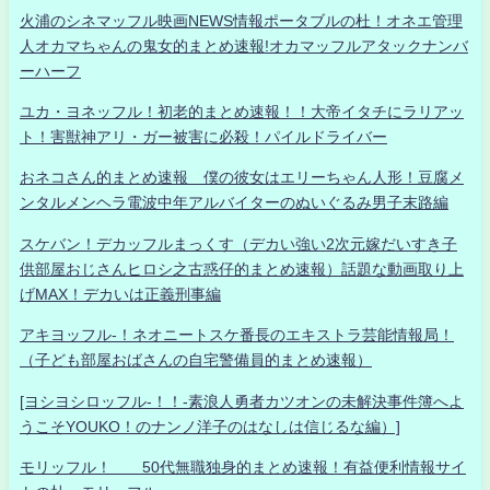
火浦のシネマッフル映画NEWS情報ポータブルの杜！オネエ管理
人オカマちゃんの鬼女的まとめ速報!オカマッフルアタックナンバ
ーハーフ
ユカ・ヨネッフル！初老的まとめ速報！！大帝イタチにラリアッ
ト！害獣神アリ・ガー被害に必殺！パイルドライバー
おネコさん的まとめ速報 僕の彼女はエリーちゃん人形！豆腐メ
ンタルメンヘラ電波中年アルバイターのぬいぐるみ男子末路編
スケバン！デカッフルまっくす（デカい強い2次元嫁だいすき子
供部屋おじさんヒロシ之古惑仔的まとめ速報）話題な動画取り上
げMAX！デカいは正義刑事編
アキヨッフル-！ネオニートスケ番長のエキストラ芸能情報局！
（子ども部屋おばさんの自宅警備員的まとめ速報）
[ヨシヨシロッフル-！！-素浪人勇者カツオンの未解決事件簿へよ
うこそYOUKO！のナンノ洋子のはなしは信じるな編）]
モリッフル！ 50代無職独身的まとめ速報！有益便利情報サイ