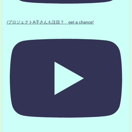
/プロジェクトA子さんも注目？ get a chance!