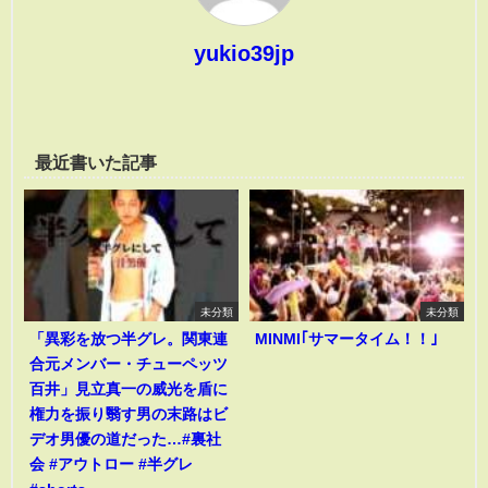
yukio39jp
最近書いた記事
未分類
未分類
「異彩を放つ半グレ。関東連
MINMI｢サマータイム！！｣
合元メンバー・チューペッツ
百井」見立真一の威光を盾に
権力を振り翳す男の末路はビ
デオ男優の道だった…#裏社
会 #アウトロー #半グレ