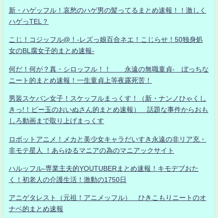
新・ハゲッフル！哀愁のハゲ男の髪ってるまとめ速報！！激しく
ハゲっTEL？
こじ！コジッフル@！-レズっ娘百合ネエ！こじらせ！50独身処
女のBL腐女子的まとめ速報-
何だ！何が？真・シロッフル！！ 永遠の無職童貞- ぼっちな
ニート的まとめ速報！一生童貞上等夜露死苦！
男装スケバン女子！スケッフルまっくす！（新・ナンノひゃくし
きっ!！ビー玉のおいぬさん的まとめ速報） 話題な事件からおも
しろ動画まで取り上げまっくす
ロボットアニメ！メカと美少女キャラだいすき永遠の非リア充・
非モテ星人 ！あらゆるマニアの為のマニアックサイト
ハルッフル-専業主夫的YOUTUBERまとめ速報！キモデブおた
く！初老人の介護生活！激動の1750日
アニゲタレスト（元祖！アニメッフル） ひきこもりニートのオ
ナベ的まとめ速報