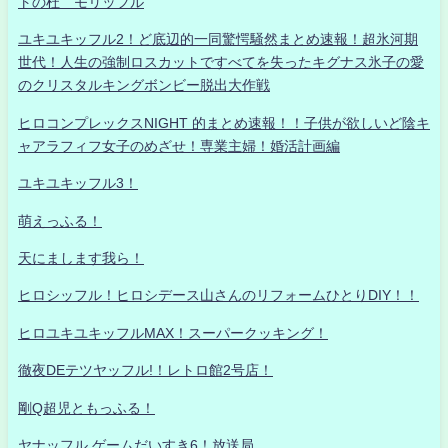
トの杜 モリッフル
ユキユキッフル2！ど底辺的一同驚愕騒然まとめ速報！超氷河期
世代！人生の強制ロスカットですべてを失ったキグナス氷子の愛
のクリスタルキングボンビー脱出大作戦
ヒロコンプレックスNIGHT 的まとめ速報！！子供が欲しいど陰キ
ャアラフィフ女子のめざせ！専業主婦！婚活計画編
ユキユキッフル3！
萌えっふる！
天にまします我ら！
ヒロシッフル！ヒロシデース山さんのリフォームひとりDIY！！
ヒロユキユキッフルMAX！スーパークッキング！
徹夜DEテツヤッフル!！レトロ館2号店！
剛Q超児ともっふる！
ヤナッフル ゲームだいすき6！放送局