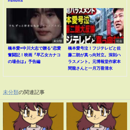
#shorts
未分類
社会
橋本愛×中川大志で贈る”恋愛
橋本愛号泣！フジテレビと佐
奮闘記！映画『早乙女カナコ
藤二朗が真っ向対立。深刻ハ
の場合は』予告編
ラスメント。元博報堂作家本
間龍さんと一月万冊清水
未分類
の関連記事