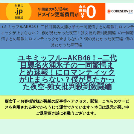
ユキミッフルAKB46！-二代目襲名火浦氷子の一同驚愕まとめ速報にロマンテ
ィックが止まらない？--僕が見たかった夜空！独女批判殺到激闘編--の一同驚
愕まとめ速報にロマンティックが止まらない？-僕の見たかった夜空編--僕の
見たかった星空編-
ユキミッフル--AKB46！--二代
目襲名火浦氷子の一同驚愕ま
とめ速報！にロマンティック
が止まらない？僕が見たかっ
た夜空-独女批判殺到激闘編
腐女子＜お客様皆様が掲載の記事等へアクセス、閲覧、こちらのサービ
スを利用される事でかろうじて運営できています＞本日は足元が悪い中
ご足労頂き誠に有難うございます。