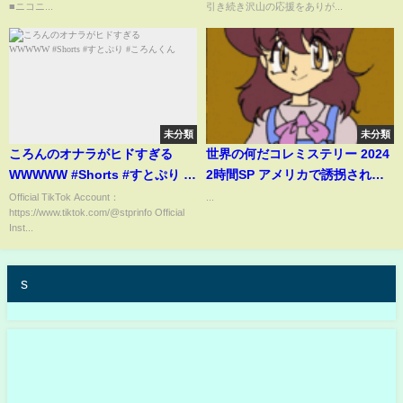
■ニコニ...
引き続き沢山の応援をありが...
未分類
未分類
ころんのオナラがヒドすぎる
世界の何だコレミステリー 2024
WWWWW #Shorts #すとぷり #
2時間SP アメリカで誘拐された
ころんくん
と語る少年が隠していた真実謎
Official TikTok Account：
...
https://www.tiktok.com/@stprinfo Official
が謎を呼ぶ奇妙な事件街ゆく人
Inst...
の気になる謎ミステリーインタ
ビュー
s