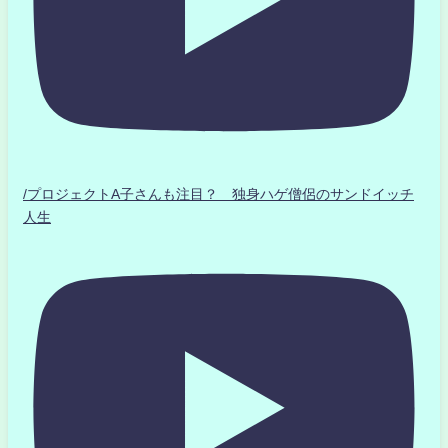
/プロジェクトA子さんも注目？ 独身ハゲ僧侶のサンドイッチ
人生