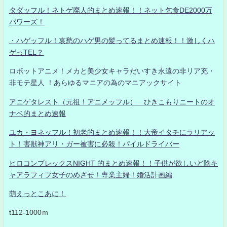
タダッフル！ネトゲ廃人的まとめ速報！！ネット乞食DE2000万
パワーズ！
・ハゲッフル！哀愁のハゲ男の髪ってるまとめ速報！！激しくハ
ゲっTEL？
ロボットアニメ！メカと美少女キャラだいすき永遠の非リア充・
非モテ星人 ！あらゆるマニアの為のマニアックサイト
アニゲタレスト（元祖！アニメッフル） ひきこもりニートのオ
ナベ的まとめ速報
ユカ・ヨネッフル！初老的まとめ速報！！大帝イタチにラリアッ
ト！害獣神アリ・ガー被害に必殺！パイルドライバー
ヒロコンプレックスNIGHT 的まとめ速報！！子供が欲しいど陰キ
ャアラフィフ女子のめざせ！専業主婦！婚活計画編
萌えっとこあに！
t112-1000ｍ