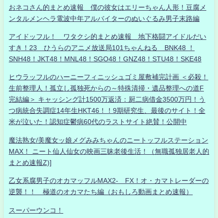
おネコさん的まとめ速報 僕の彼女はエリーちゃん人形！豆腐メ
ンタルメンヘラ電波中年アルバイターのぬいぐるみ男子末路編
アイドッフル！ ワタクシ的まとめ速報 地下格闘アイドルだい
すき！23 ひうらのアニメ放送局101ちゃんねる BNK48 ！
SNH48！JKT48！MNL48！SGO48！GNZ48！STU48！SKE48
ヒウラッフルのハーニーフィニッシュゴミ屋敷補完計画 ＜必殺！
生前整理人！孤立し孤独死からの～特殊清掃・遺品整理への道F
完結編＞ キャッシング計1500万返済：厨二病借金3500万円！う
つ病統合失調症14年生HKT46！！9期研究生、最後のサイト！全
米が泣いた！認知症鬱病60代のラストサイト絶賛！公開中
魔法熟女/美魔女ッ娘メグみみちゃんのニートッフルステーション
MAX！ ニート仙人仙女の映画三昧老後生活！（無職孤独居老人的
まとめ速報Z)]
乙女系腐男子のオカマッフルMAX2- FX！オ・カマトレーダーの
逆襲！！ 極道のオカマたち編（おもしろ動画まとめ速報）
スーパーウンコ！