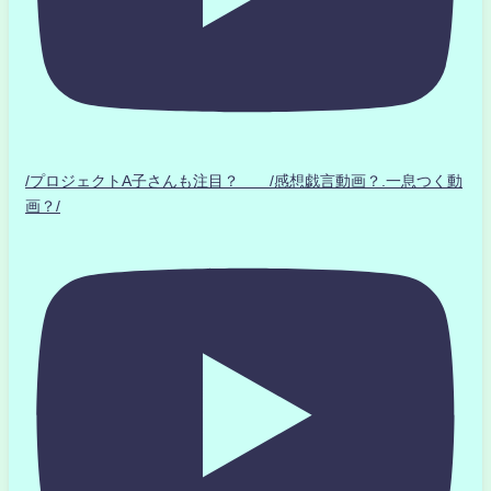
/プロジェクトA子さんも注目？ /感想戯言動画？.一息つく動
画？/