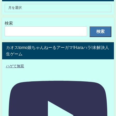
検索
検索
カオスtomo娘ちゃんねーるアーガマ!Haraハラ!未解決人
生ゲーム
ハゲて無双