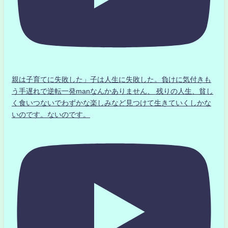
親は子育てに失敗した」子は人生に失敗した。負けに気付きも
う手遅れで逆転一発manなんかありません、 残りの人生、貧し
く食いつないでわずかな楽しみなど見つけて生きていくしかな
いのです。ないのです。