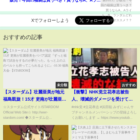
販売！今回の福袋は買うべき？買うならA、Aライ
ト、B、ランダムどれがオススメ？？
Xでフォローしよう
おすすめの記事
未分類
おすすめ
【スターダム】壮麗亜美が地元
【衝撃】NHK党立花孝志被告
福島凱旋！15才 吏南が壮麗亜美
人、壊滅的ダメージを受けてい
をババア認定『ずっと福島で試
た…ボロボロです #nhk党 #立花
☆スターダム公式サイト/STARDOM
#nhk党 #立花孝志 #浜田聡 みずにゃんサ
Official Web Site☆ http://wwr-
ブチャンネルメンバーシップの登録よろし
合をするのが夢だった。もっと
孝志 #浜田聡
stardom.com/ ◆スターダム公...
くお願いします → https://www.youtub...
上の上のベルトも持ってこられ
るように』-10.30 福島大会-
【STARDOM】