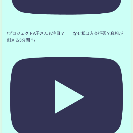
/プロジェクトA子さんも注目？ なぜ私は入会拒否？真相が
刺さる3分間？/