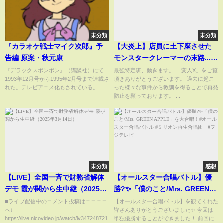
未分類
未分類
『カラオケ戦士マイク次郎』予
【大炎上】店員に土下座させた
告編 原案・秋元康
モンスタークレーマーの末路...
【しまむら土下座事件 ファミマ
『デラックスボンボン』（講談社）にて
最強特定班、動きます。 「変人X」をご覧
1993年12月号から1995年2月号まで連載さ
頂きありがとうございます。 過去に起こ
土下座事件】
れた。テレビアニメ化もされている。...
った様々な事件から教訓を得ることで再発
防止を願っております。 ...
未分類
感想
【LIVE】全国一斉で財務省解体
【オールスター合唱バトル】優
デモ 霞が関から生中継（2025年
勝?✨「僕のこと/Mrs. GREEN
3月14日）
APPLE」を大合唱！#オールスタ
■ライブ配信中のコメント投稿はニコニコ
【オールスター合唱バトル】を観てくれた
へ↓
皆さんありがとうございました✨ 今回は
ー合唱バトル #ミリオン再生合唱
https://live.nicovideo.jp/watch/lv347248721
単独優勝することができました！ 前回に
団 #フジテレビ