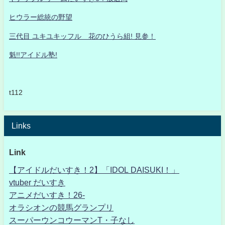
ヒウラー総統の野望
三代目 ユキユキッフル 花のひうら組! 見参！
魁!!アイドル塾!
t112
Links
Link
【アイドルだいすき！2】「IDOL DAISUKI！」
vtuber だいすき
アニメだいすき！26-
オラシオンの競馬グランプリ
スーパーウンコウーマンT・子なし