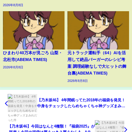
2026年8月8日
ひまわり40万本が見ごろ 山梨・
元トラック運転手（64）AIを活
北杜市(ABEMA TIMES)
用して絶品バーガーのレシピ考
案 調理経験なしで大ヒットの舞
2026年8月8日
台裏(ABEMA TIMES)
2026年8月8日
【乃木坂46】 4年間眠ってた2018年の福袋を発見！
中身をチェックしたらめちゃくちゃ神グッズまみれ
だった件
【乃木坂46】今回はなんと4種類！『福袋2025』が