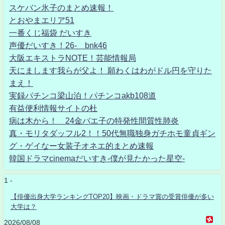
スケバン氷子のまとめ速報！
とおやまエリア51
一番くじ福袋 だいすき
声優だいすき！26- bnk46
大阪エキストラNOTE！芸能情報局
天にまします我らが父よ！ 願わくはわがドル円を守りた
まえ！
実録パチンコ梁山泊！パチンコakb108道
有益便利情報サイトの杜
病は木から！ 24金バエ子の特発性間質性肺炎
真・モリタダッフル2！！50代無職独身ガチホモ童貞ギン
グ・ゲイなー女装子オネエ的まとめ速報
韓国ドラマcinemaだいすき-僕が見たかった星空-
1 -
【俳優出身大学ランキングTOP20】映画・ドラマ賞の受賞俳優が多い
大学は？
2026/08/08