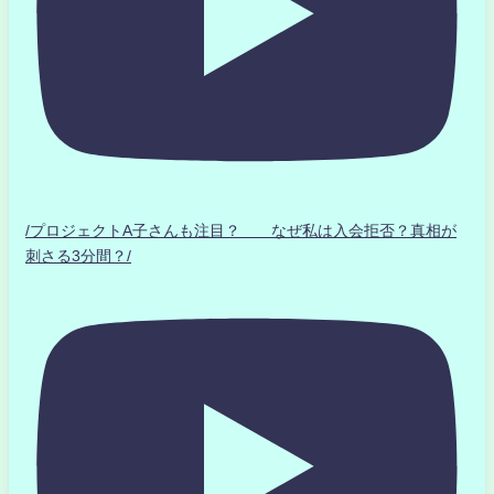
/プロジェクトA子さんも注目？ なぜ私は入会拒否？真相が
刺さる3分間？/