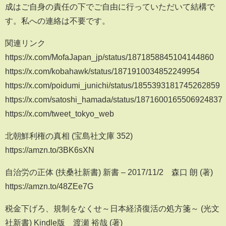
成はご自身の責任の下でご自由に行っていただいて結構で
す。私への連絡は不要です。
関連リンク
https://x.com/MofaJapan_jp/status/1871858845104144860
https://x.com/kobahawk/status/1871910034852249954
https://x.com/poidumi_junichi/status/1855393181745262859
https://x.com/satoshi_hamada/status/1871600165506924837
https://x.com/tweet_tokyo_web
北朝鮮利権の真相 (宝島社文庫 352)
https://amzn.to/3BK6sXN
自治労の正体 (扶桑社新書) 新書 – 2017/11/2 森口 朗 (著)
https://amzn.to/48ZEe7G
税金下げろ、規制をなくせ～日本経済復活の処方箋～ (光文
社新書) Kindle版 渡瀬 裕哉 (著)