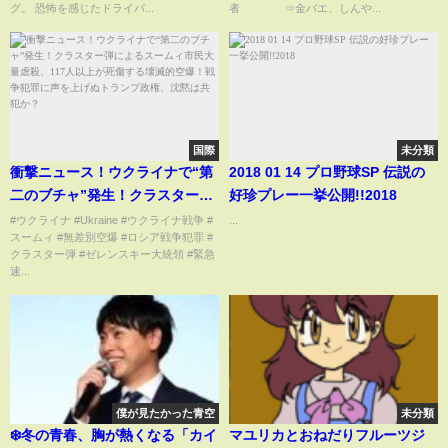
富山市
グ。 恐怖を感じたドライバ...
者 ⇒金バエ、しんや...
国際
未分類
衝撃ニュース！ウクライナで“第
2018 01 14 プロ野球SP 伝説の
二のブチャ”発生！クラスター弾
好珍プレー一挙公開!!2018
によるスームィ市民大量虐殺、
#ウクライナ #Ukraine #ウクライナ戦争 #
...
スームィ #無差別空爆 #ロシア戦争犯罪 #
117人以上が死傷する壊滅的空
クラスター弾 #ゼレンスキー大統領 #緊急
爆！戦争犯罪に声を上げぬトラ
速...
ンプ政権、沈黙は共犯か？
僕が見たかった青空
未分類
❄️冬の青春、胸が熱くなる「カイ
マユリカとおねだりフルーツジ