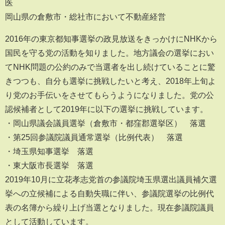
医
岡山県の倉敷市・総社市において不動産経営
2016年の東京都知事選挙の政見放送をきっかけにNHKから
国民を守る党の活動を知りました。地方議会の選挙におい
てNHK問題の公約のみで当選者を出し続けていることに驚
きつつも、自分も選挙に挑戦したいと考え、2018年上旬よ
り党のお手伝いをさせてもらうようになりました。党の公
認候補者として2019年に以下の選挙に挑戦しています。
・岡山県議会議員選挙（倉敷市・都窪郡選挙区） 落選
・第25回参議院議員通常選挙（比例代表） 落選
・埼玉県知事選挙 落選
・東大阪市長選挙 落選
2019年10月に立花孝志党首の参議院埼玉県選出議員補欠選
挙への立候補による自動失職に伴い、参議院選挙の比例代
表の名簿から繰り上げ当選となりました。現在参議院議員
として活動しています。