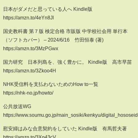
日本がダメだと思っている人へ Kindle版
https://amzn.to/4eYn8Jl
国史教科書 第７版 検定合格 市販版 中学校社会用 単行本
（ソフトカバー） – 2024/6/16 竹田恒泰 (著)
https://amzn.to/3MzPGwx
国力研究 日本列島を、強く豊かに。 Kindle版 高市早苗
https://amzn.to/3Zkoo4H
NHK受信料を支払わないためのHow to一覧
https://nhk-no.jp/howto/
公共放送WG
https://www.soumu.go.jp/main_sosiki/kenkyu/digital_hosose
慰安婦はみな合意契約をしていた Kindle版 有馬哲夫著
https://amzn.to/3Xq43cV