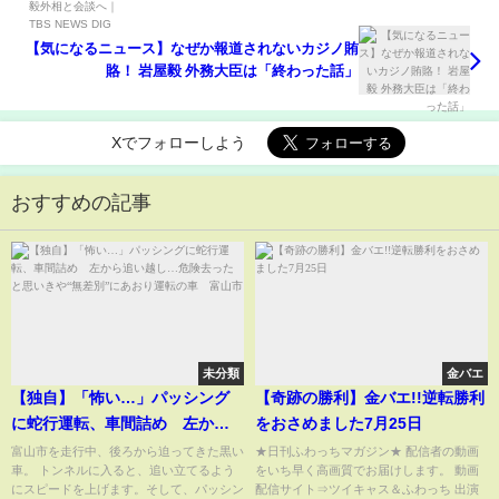
【気になるニュース】なぜか報道されないカジノ賄
賂！ 岩屋毅 外務大臣は「終わった話」
Xでフォローしよう
おすすめの記事
未分類
金バエ
【独自】「怖い…」パッシング
【奇跡の勝利】金バエ!!逆転勝利
に蛇行運転、車間詰め 左から
をおさめました7月25日
追い越し…危険去ったと思いき
富山市を走行中、後ろから迫ってきた黒い
★日刊ふわっちマガジン★ 配信者の動画
車。 トンネルに入ると、追い立てるよう
をいち早く高画質でお届けします。 動画
や“無差別”にあおり運転の車
にスピードを上げます。そして、パッシン
配信サイト⇒ツイキャス＆ふわっち 出演