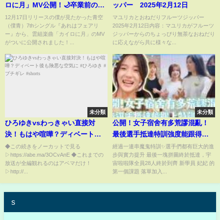
ロに月」MV公開！🌙卒業前の最
ッパー 2025年2月12日
後の冬…僕青の温かすぎる青春
12月17日リリースの僕が見たかった青空
マユリカとおねだりフルーツジッパー
（僕青）7thシングル『あれはフェアリ
2025年2月12日内容：マユリカがフルーツ
ストーリー#僕が見たかった青空
ー』から、雲組楽曲「カイロに月」のMV
ジッパーからのちょっぴり無茶なおねだり
#僕青 #カイロに月 #青春ソング
がついに公開されました！...
に応えながら共に様々な...
#冬のMV #工藤唯愛 #あれはフェ
アリ
未分類
未分類
ひろゆきvsわっきゃい直接対
公開！女子宿舍有多荒謬混亂！
決！もはや喧嘩？ディベート後
最後選手抵達特訓強度能跟得上
も険悪な空気に #ひろゆき #ブチ
嗎？！【宇宙啦啦隊-韓國特訓
◆この続きをノーカットで見る
經過一連串魔鬼特訓✨選手們都有巨大的進
▷https://abe.ma/3OCvAnE ◆これまでの
步與實力提升 最後一塊拼圖終於抵達，宇
ギレ #shorts
EP6@ReloveCoLtd 】
放送が全編観れるのはアベマだけ！
宙啦啦隊全員28人終於到齊 新學員 妃妃 的
▷http://...
第一個課題 落單加入...
s