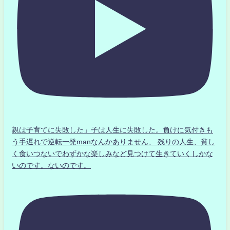
親は子育てに失敗した」子は人生に失敗した。負けに気付きも
う手遅れで逆転一発manなんかありません、 残りの人生、貧し
く食いつないでわずかな楽しみなど見つけて生きていくしかな
いのです。ないのです。