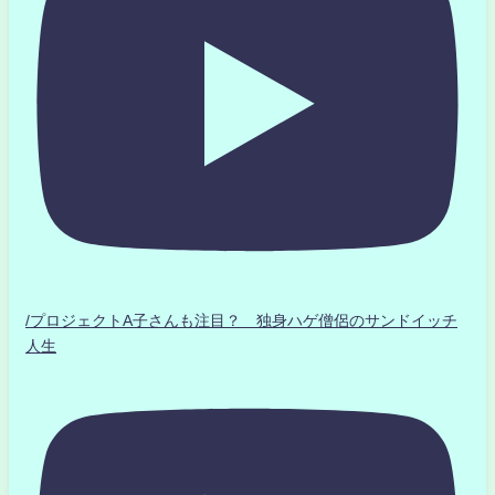
/プロジェクトA子さんも注目？ 独身ハゲ僧侶のサンドイッチ
人生