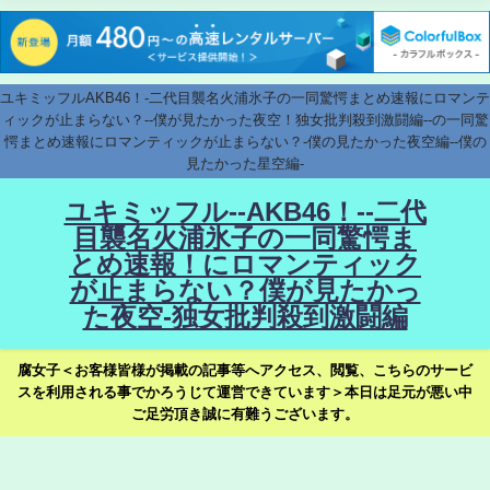
ユキミッフルAKB46！-二代目襲名火浦氷子の一同驚愕まとめ速報にロマンテ
ィックが止まらない？--僕が見たかった夜空！独女批判殺到激闘編--の一同驚
愕まとめ速報にロマンティックが止まらない？-僕の見たかった夜空編--僕の
見たかった星空編-
ユキミッフル--AKB46！--二代
目襲名火浦氷子の一同驚愕ま
とめ速報！にロマンティック
が止まらない？僕が見たかっ
た夜空-独女批判殺到激闘編
腐女子＜お客様皆様が掲載の記事等へアクセス、閲覧、こちらのサービ
スを利用される事でかろうじて運営できています＞本日は足元が悪い中
ご足労頂き誠に有難うございます。