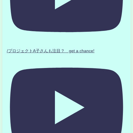
/プロジェクトA子さんも注目？ get a chance!