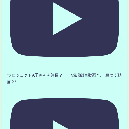
/プロジェクトA子さんも注目？ /感想戯言動画？.一息つく動
画？/