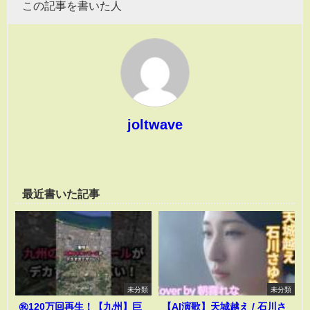
この記事を書いた人
joltwave
最近書いた記事
未分類
未分類
㊗️120万回再生！【九州】巨
【AI演歌】天城越え / 石川さ