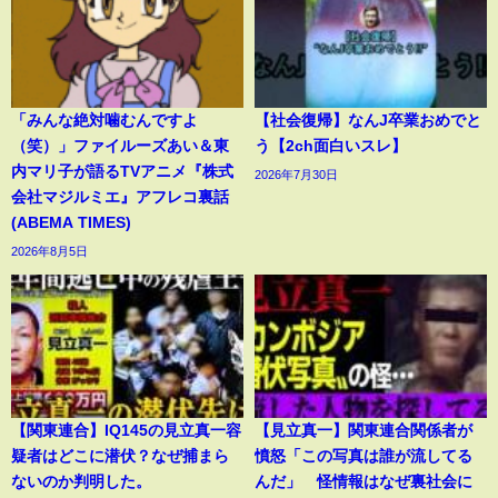
「みんな絶対噛むんですよ
【社会復帰】なんJ卒業おめでと
（笑）」ファイルーズあい＆東
う【2ch面白いスレ】
内マリ子が語るTVアニメ『株式
2026年7月30日
会社マジルミエ』アフレコ裏話
(ABEMA TIMES)
2026年8月5日
【関東連合】IQ145の見立真一容
【見立真一】関東連合関係者が
疑者はどこに潜伏？なぜ捕まら
憤怒「この写真は誰が流してる
ないのか判明した。
んだ」 怪情報はなぜ裏社会に