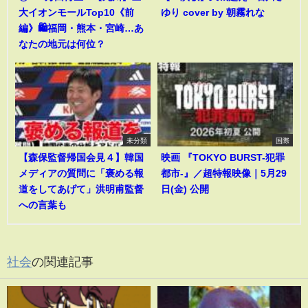
大イオンモールTop10《前
ゆり cover by 朝霧れな
編》🛍️福岡・熊本・宮崎…あ
なたの地元は何位？
未分類
国際
【森保監督帰国会見４】韓国
映画 『TOKYO BURST-犯罪
メディアの質問に「褒める報
都市-』／超特報映像｜5月29
道をしてあげて」洪明甫監督
日(金) 公開
への言葉も
社会
の関連記事