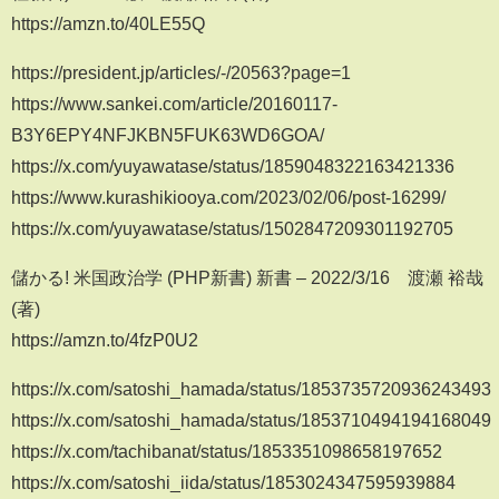
https://amzn.to/40LE55Q
https://president.jp/articles/-/20563?page=1
https://www.sankei.com/article/20160117-
B3Y6EPY4NFJKBN5FUK63WD6GOA/
https://x.com/yuyawatase/status/1859048322163421336
https://www.kurashikiooya.com/2023/02/06/post-16299/
https://x.com/yuyawatase/status/1502847209301192705
儲かる! 米国政治学 (PHP新書) 新書 – 2022/3/16 渡瀬 裕哉
(著)
https://amzn.to/4fzP0U2
https://x.com/satoshi_hamada/status/1853735720936243493
https://x.com/satoshi_hamada/status/1853710494194168049
https://x.com/tachibanat/status/1853351098658197652
https://x.com/satoshi_iida/status/1853024347595939884