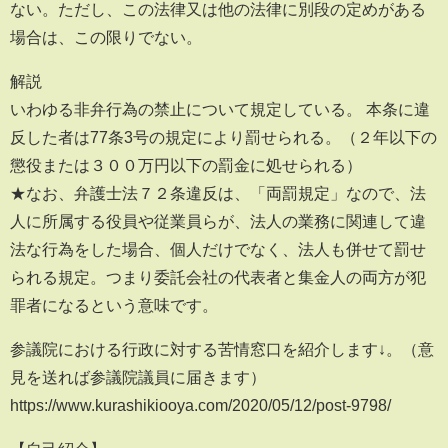
ない。ただし、この法律又は他の法律に別段の定めがある
場合は、この限りでない。
解説
いわゆる非弁行為の禁止について規定している。 本条に違
反した者は77条3号の規定により罰せられる。（２年以下の
懲役または３００万円以下の罰金に処せられる）
★なお、弁護士法７２条違反は、「両罰規定」なので、法
人に所属する役員や従業員らが、法人の業務に関連して違
法な行為をした場合、個人だけでなく、法人も併せて罰せ
られる規定。つまり委託会社の代表者と集金人の両方が犯
罪者になるという意味です。
参議院における行政に対する苦情窓口を紹介します↓。（意
見を送れば参議院議員に届きます）
https://www.kurashikiooya.com/2020/05/12/post-9798/