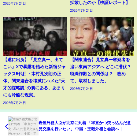
拡散したのか【検証レポート】
2026年7月24日
2026年7月24日
【遂に出所】「見立真一、出て
【関東連合】見立真一容疑者を
こい」Xで暴露を始めた新宿ジャ
追い東南アジアへ どこに潜伏？
ックス5代目・木村孔次朗の正
特殊詐欺との関係は？｜改め
体。関東連合を壊滅にハメた“天
て、取材しました。
才的謀略説”の裏にある、あまり
2026年7月24日
にも冷酷な現実。
2026年7月24日
岩屋外務大臣が北京に到着 「率直かつ突っ込んだ意
見交換を行いたい」 中国・王毅外相と会談へ｜
TBS NEWS DIG