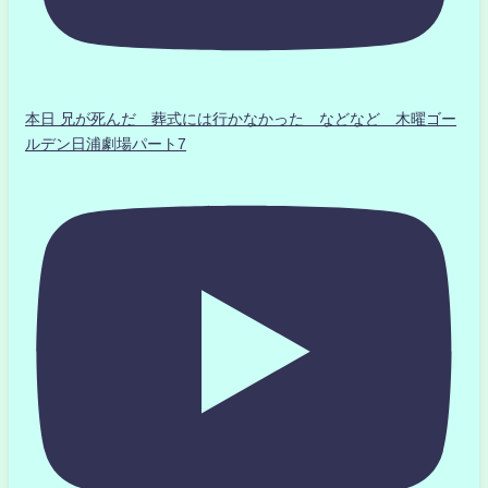
本日 兄が死んだ 葬式には行かなかった などなど 木曜ゴー
ルデン日浦劇場パート7