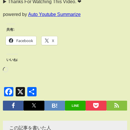
▶️ Thanks For Watching This Video. ❤
powered by
Auto Youtube Summarize
共有:
Facebook
X
いいね:
Facebook
X
共
有
LINE
この記事を書いた人