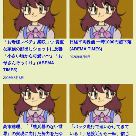
「お母様レベチ」柴咲コウ 貴重
日経平均株価 一時1000円超下落
な家族の顔出しショットに反響
(ABEMA TIMES)
「小さい頃から可愛い〜」「お
2026年8月6日
母さんそっくり」(ABEMA
TIMES)
2026年8月6日
高市総理、「『核兵器のない世
「バック走行で追いかけてきて
界』の実現に向けた努力をたゆ
いる！」急接近から一転、信じ