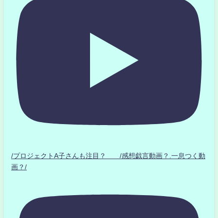
/プロジェクトA子さんも注目？ /感想戯言動画？.一息つく動
画？/