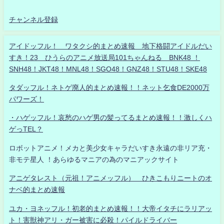
チャンネル登録
アイドッフル！ ワタクシ的まとめ速報 地下格闘アイドルだい
すき！23 ひうらのアニメ放送局101ちゃんねる BNK48 ！
SNH48！JKT48！MNL48！SGO48！GNZ48！STU48！SKE48
タダッフル！ネトゲ廃人的まとめ速報！！ネット乞食DE2000万
パワーズ！
・ハゲッフル！哀愁のハゲ男の髪ってるまとめ速報！！激しくハ
ゲっTEL？
ロボットアニメ！メカと美少女キャラだいすき永遠の非リア充・
非モテ星人 ！あらゆるマニアの為のマニアックサイト
アニゲタレスト（元祖！アニメッフル） ひきこもりニートのオ
ナベ的まとめ速報
ユカ・ヨネッフル！初老的まとめ速報！！大帝イタチにラリアッ
ト！害獣神アリ・ガー被害に必殺！パイルドライバー