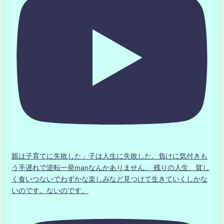
親は子育てに失敗した」子は人生に失敗した。負けに気付きも
う手遅れで逆転一発manなんかありません、 残りの人生、貧し
く食いつないでわずかな楽しみなど見つけて生きていくしかな
いのです。ないのです。