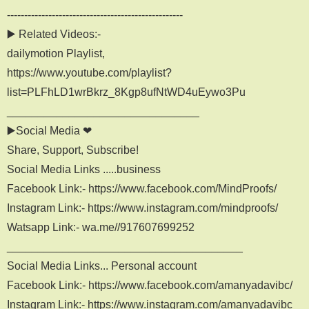
---------------------------------------------------
▶️ Related Videos:-
dailymotion Playlist,
https://www.youtube.com/playlist?
list=PLFhLD1wrBkrz_8Kgp8ufNtWD4uEywo3Pu
_______________________________
▶️Social Media ❤
Share, Support, Subscribe!
Social Media Links .....business
Facebook Link:- https://www.facebook.com/MindProofs/
Instagram Link:- https://www.instagram.com/mindproofs/
Watsapp Link:- wa.me//917607699252
______________________________________
Social Media Links... Personal account
Facebook Link:- https://www.facebook.com/amanyadavibc/
Instagram Link:- https://www.instagram.com/amanyadavibc