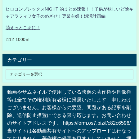
ヒロコンプレックスNIGHT 的まとめ速報！！子供が欲しいど陰キ
ャアラフィフ女子のめざせ！専業主婦！婚活計画編
萌えっとこあに！
t112-1000ｍ
カテゴリー
動画やサムネイルで使用している映像の著作権や肖像権
等は全てその権利所有者様に帰属いたします。申しわけ
ございません。お客様からの要望、問題がある記事を削
除、送信防止措置にできる限り応じます。お問い合わせ
のサイトアドレスです。 https://form.os7.biz/f/c82c6596/
当サイトは各動画共有サイトへのアップロードは行なっ
ておりません、著作権の侵害を目的としていません、埋