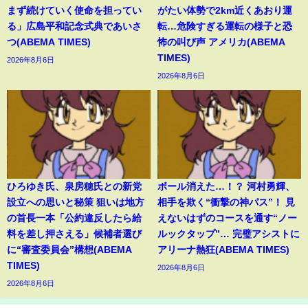
まず続けていく使命を担ってい
がたい体勢で2km近くあおり運
る」広島平和記念式典であいさ
転…危険すぎる運転の様子と恐
つ(ABEMA TIMES)
怖の叫び声 アメリカ(ABEMA
TIMES)
2026年8月6日
2026年8月6日
ひろゆき氏、泉房穂氏との新党
ボール消えた…！？ 河村勇輝、
設立への思いと秘策 狙いは地方
相手を欺く“衝撃の神パス”！ 見
の首長一本「公約違反したら給
えないはずのコースを通す“ノー
料を差し押さえる」候補者選び
ルックタップ”… 完璧アシストに
に“審査委員会”構想(ABEMA
アリーナ熱狂(ABEMA TIMES)
TIMES)
2026年8月6日
2026年8月6日