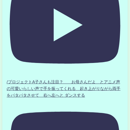
/プロジェクトA子さんも注目？ お母さんだよ とアニメ声
の可愛いらしい声で手を振ってくれる 起き上がりながら両手
をパタパタさせて 右へ左へと ダンスする