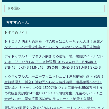
おすすめ～ん
おすすめサイト
おネコさん的まとめ速報 僕の彼女はエリーちゃん人形！豆腐メ
ンタルメンヘラ電波中年アルバイターのぬいぐるみ男子末路編
アイドッフル！ ワタクシ的まとめ速報 地下格闘アイドルだい
すき！23 ひうらのアニメ放送局101ちゃんねる BNK48 ！
SNH48！JKT48！MNL48！SGO48！GNZ48！STU48！SKE48
ヒウラッフルのハーニーフィニッシュゴミ屋敷補完計画 ＜必殺！
生前整理人！孤立し孤独死からの～特殊清掃・遺品整理への道F
完結編＞ キャッシング計1500万返済：厨二病借金3500万円！う
つ病統合失調症14年生HKT46！！9期研究生、最後のサイト！全
米が泣いた！認知症鬱病60代のラストサイト絶賛！公開中
魔法熟女/美魔女ッ娘メグみみちゃんのニートッフルステーション