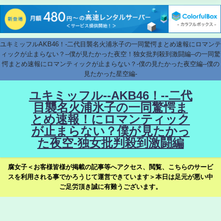
ユキミッフルAKB46！-二代目襲名火浦氷子の一同驚愕まとめ速報にロマンテ
ィックが止まらない？--僕が見たかった夜空！独女批判殺到激闘編--の一同驚
愕まとめ速報にロマンティックが止まらない？-僕の見たかった夜空編--僕の
見たかった星空編-
ユキミッフル--AKB46！--二代
目襲名火浦氷子の一同驚愕ま
とめ速報！にロマンティック
が止まらない？僕が見たかっ
た夜空-独女批判殺到激闘編
腐女子＜お客様皆様が掲載の記事等へアクセス、閲覧、こちらのサービ
スを利用される事でかろうじて運営できています＞本日は足元が悪い中
ご足労頂き誠に有難うございます。