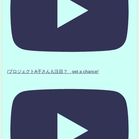
/プロジェクトA子さんも注目？ get a chance!