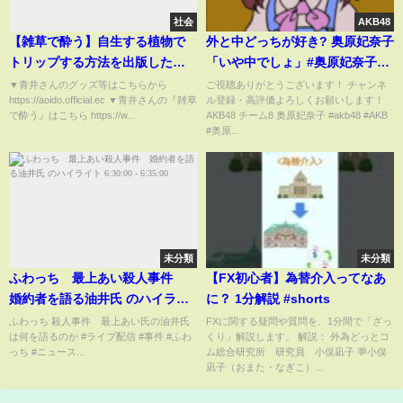
社会
AKB48
【雑草で酔う】自生する植物で
外と中どっちが好き? 奥原妃奈子
トリップする方法を出版したら
「いや中でしょ」#奥原妃奈子
逮捕された青井さんに事件と裁
#akb48 #showroom #アイドル
▼青井さんのグッズ等はこちらから
ご視聴ありがとうございます！ チャンネ
https://aoido.official.ec ▼青井さんの『雑草
ル登録・高評価よろしくお願いします！
判について聞きました
で酔う』はこちら https://w...
AKB48 チーム8 奥原妃奈子 #akb48 #AKB
#奥原...
未分類
未分類
ふわっち 最上あい殺人事件
【FX初心者】為替介入ってなあ
婚約者を語る油井氏 のハイライ
に？ 1分解説 #shorts
ト 6:30:00 - 6:35:00
ふわっち 殺人事件 最上あい氏の油井氏
FXに関する疑問や質問を、1分間で「ざっ
は何を語るのか #ライブ配信 #事件 #ふわ
くり」解説します。 解説： 外為どっとコ
っち #ニュース...
ム総合研究所 研究員 小俣凪子 💬小俣
凪子（おまた・なぎこ）...