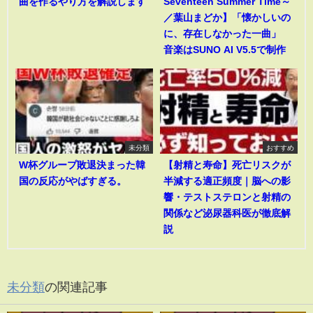
曲を作るやり方を解説します
Seventeen Summer Time～
／葉山まどか】「懐かしいの
に、存在しなかった一曲」
音楽はSUNO AI V5.5で制作
未分類
おすすめ
W杯グループ敗退決まった韓
【射精と寿命】死亡リスクが
国の反応がやばすぎる。
半減する適正頻度｜脳への影
響・テストステロンと射精の
関係など泌尿器科医が徹底解
説
未分類
の関連記事