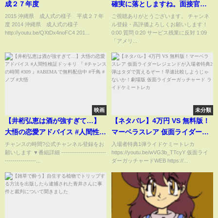
成２７年度
確実に落としますね。面接官っ
て実は●●を一番見てるんですよ
2015 沖縄県 成人式の様子 平成２７年
ご視聴ありがとうございます。 チャンネ
度 2014 沖縄県 成人式の様子
ル登録・高評価よろしくお願いします！
ね。ひろゆきが面接官になった
http://youtu.be/QXtDx4noFC4 201...
0:00 質問 0:20 サービス残業に反対 1:09
ら採用する人材・サービス残
「アメリ...
業・ITについて語る【ひろゆき切
り抜き/論破】
映画
未分類
【井桁弘恵は酒が強すぎて…】
【ネタバレ】4万円 VS 無料版！
大悟の恋愛アドバイス #人間性検
マーベラスレア 仮面ライダーレ
証ドッキリ 『 #チャンスの時間
ジェンドが入場者特典2弾はタダ
チャンスの時間?公式チャンネル登録をお
入場者特典1弾ライドケミートレカ
願いします ▼番組詳細 -----------------------
https://youtu.be/wVG3b_TTcyY 仮面ライ
#309 』#ABEMA で無料配信中 #
で貰えるぞー！早速比較しよう
----------------...
ダーガッチャードWEB https://...
千鳥 #ノブ #大悟
じゃないか！劇場版 仮面ライダ
ーガッチャード ライドケミート
レカ