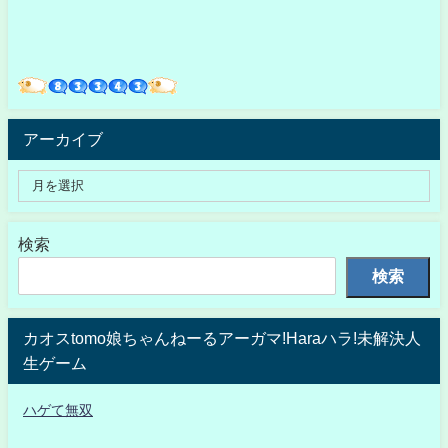
アーカイブ
検索
検索
カオスtomo娘ちゃんねーるアーガマ!Haraハラ!未解決人
生ゲーム
ハゲて無双