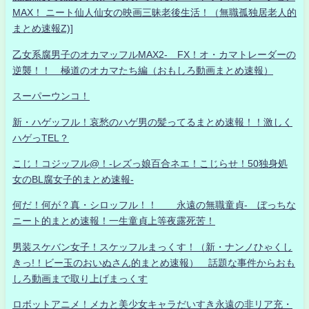
MAX！ ニート仙人仙女の映画三昧老後生活！（無職孤独居老人的
まとめ速報Z)]
乙女系腐男子のオカマッフルMAX2- FX！オ・カマトレーダーの
逆襲！！ 極道のオカマたち編（おもしろ動画まとめ速報）
スーパーウンコ！
新・ハゲッフル！哀愁のハゲ男の髪ってるまとめ速報！！激しく
ハゲっTEL？
こじ！コジッフル@！-レズっ娘百合ネエ！こじらせ！50独身処
女のBL腐女子的まとめ速報-
何だ！何が？真・シロッフル！！ 永遠の無職童貞- ぼっちな
ニート的まとめ速報！一生童貞上等夜露死苦！
男装スケバン女子！スケッフルまっくす！（新・ナンノひゃくし
きっ!！ビー玉のおいぬさん的まとめ速報） 話題な事件からおも
しろ動画まで取り上げまっくす
ロボットアニメ！メカと美少女キャラだいすき永遠の非リア充・