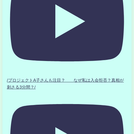
/プロジェクトA子さんも注目？ なぜ私は入会拒否？真相が
刺さる3分間？/