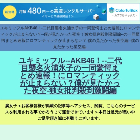
ユキミッフルAKB46！-二代目襲名火浦氷子の一同驚愕まとめ速報にロマンテ
ィックが止まらない？--僕が見たかった夜空！独女批判殺到激闘編--の一同驚
愕まとめ速報にロマンティックが止まらない？-僕の見たかった夜空編--僕の
見たかった星空編-
ユキミッフル--AKB46！--二代
目襲名火浦氷子の一同驚愕ま
とめ速報！にロマンティック
が止まらない？僕が見たかっ
た夜空-独女批判殺到激闘編
腐女子＜お客様皆様が掲載の記事等へアクセス、閲覧、こちらのサービ
スを利用される事でかろうじて運営できています＞本日は足元が悪い中
ご足労頂き誠に有難うございます。