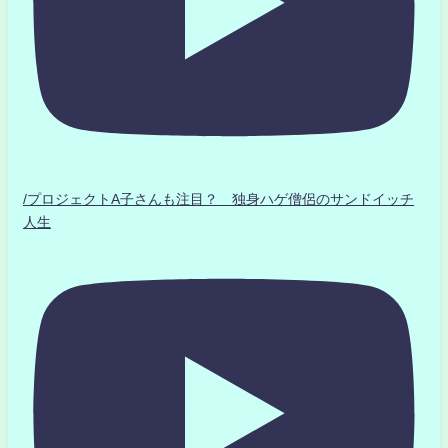
/プロジェクトA子さんも注目？ 独身ハゲ僧侶のサンドイッチ
人生