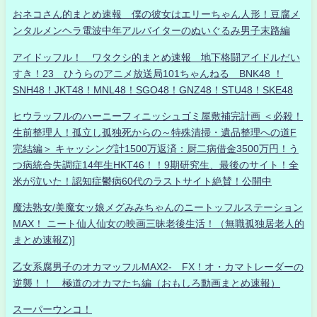
おネコさん的まとめ速報 僕の彼女はエリーちゃん人形！豆腐メ
ンタルメンヘラ電波中年アルバイターのぬいぐるみ男子末路編
アイドッフル！ ワタクシ的まとめ速報 地下格闘アイドルだい
すき！23 ひうらのアニメ放送局101ちゃんねる BNK48 ！
SNH48！JKT48！MNL48！SGO48！GNZ48！STU48！SKE48
ヒウラッフルのハーニーフィニッシュゴミ屋敷補完計画 ＜必殺！
生前整理人！孤立し孤独死からの～特殊清掃・遺品整理への道F
完結編＞ キャッシング計1500万返済：厨二病借金3500万円！う
つ病統合失調症14年生HKT46！！9期研究生、最後のサイト！全
米が泣いた！認知症鬱病60代のラストサイト絶賛！公開中
魔法熟女/美魔女ッ娘メグみみちゃんのニートッフルステーション
MAX！ ニート仙人仙女の映画三昧老後生活！（無職孤独居老人的
まとめ速報Z)]
乙女系腐男子のオカマッフルMAX2- FX！オ・カマトレーダーの
逆襲！！ 極道のオカマたち編（おもしろ動画まとめ速報）
スーパーウンコ！