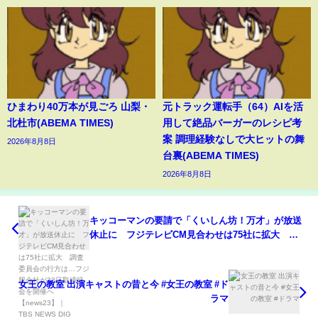
ひまわり40万本が見ごろ 山梨・
元トラック運転手（64）AIを活
北杜市(ABEMA TIMES)
用して絶品バーガーのレシピ考
案 調理経験なしで大ヒットの舞
2026年8月8日
台裏(ABEMA TIMES)
2026年8月8日
キッコーマンの要請で「くいしん坊！万才」が放送
休止に フジテレビCM見合わせは75社に拡大 調
査委員会の行方は…フジ親会社が23日取締役会を開
催へ【news23】｜TBS NEWS DIG
女王の教室 出演キャストの昔と今 #女王の教室 #ド
ラマ