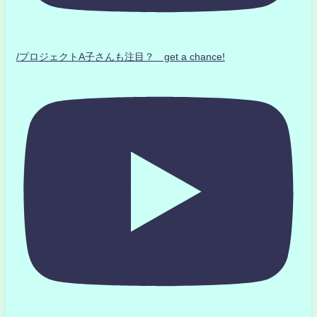
/プロジェクトA子さんも注目？ get a chance!