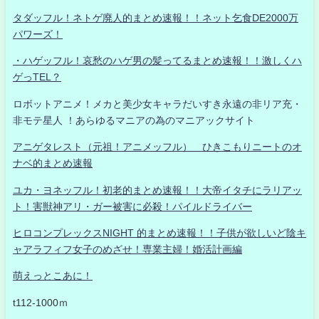
タダッフル！ネトゲ廃人的まとめ速報！！ネット乞食DE2000万
パワーズ！
・ハゲッフル！哀愁のハゲ男の髪ってるまとめ速報！！激しくハ
ゲっTEL？
ロボットアニメ！メカと美少女キャラだいすき永遠の非リア充・
非モテ星人 ！あらゆるマニアの為のマニアックサイト
アニゲタレスト（元祖！アニメッフル） ひきこもりニートのオ
ナベ的まとめ速報
ユカ・ヨネッフル！初老的まとめ速報！！大帝イタチにラリアッ
ト！害獣神アリ・ガー被害に必殺！パイルドライバー
ヒロコンプレックスNIGHT 的まとめ速報！！子供が欲しいど陰キ
ャアラフィフ女子のめざせ！専業主婦！婚活計画編
萌えっとこあに！
t112-1000ｍ