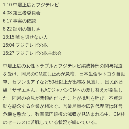
1:10 中居正広とフジテレビ
4:08 第三者委員会
6:17 事実の確認
8:22 証明の難しさ
13:15 嘘を隠せない人
16:04 フジテレビの株
16:27 フジテレビの株主総会
中居正広の女性トラブルとフジテレビ編成幹部の関与報道
を受け、同局のCM差し止めが急増。日本生命やトヨタ自動
車、セブン＆アイなど50社以上が出稿を見直し、国民的番
組「サザエさん」もACジャパンCMへの差し替えが発生し
た。同局の会見が閉鎖的だったことが批判を呼び、不買運
動を懸念する企業が相次ぐ。営業局員や広告代理店は経営
危機を懸念し、数百億円規模の減収が見込まれる中、CM枠
のセールスに苦戦している状況が続いている。