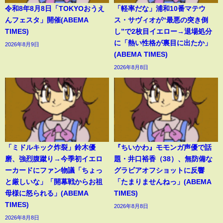
令和8年8月8日「TOKYOおうえ
「軽率だな」浦和10番マテウ
んフェスタ」開催(ABEMA
ス・サヴィオが“最悪の突き倒
TIMES)
し”で2枚目イエロー→退場処分
に「熱い性格が裏目に出たか」
2026年8月9日
(ABEMA TIMES)
2026年8月8日
「ミドルキック炸裂」鈴木優
『ちいかわ』モモンガ声優で話
磨、強烈腹蹴り→今季初イエロ
題・井口裕香（38）、無防備な
ーカードにファン物議「ちょっ
グラビアオフショットに反響
と厳しいな」「開幕戦からお祖
「たまりませんねっ」(ABEMA
母様に怒られる」(ABEMA
TIMES)
TIMES)
2026年8月8日
2026年8月8日