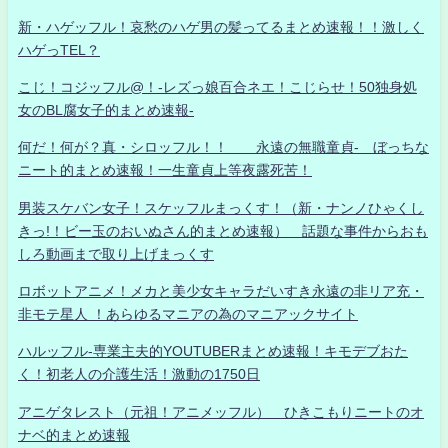
新・ハゲッフル！哀愁のハゲ男の髪ってるまとめ速報！！激しく
ハゲっTEL？
こじ！コジッフル@！-レズっ娘百合ネエ！こじらせ！50独身処
女のBL腐女子的まとめ速報-
何だ！何が？真・シロッフル！！ 永遠の無職童貞- ぼっちな
ニート的まとめ速報！一生童貞上等夜露死苦！
男装スケバン女子！スケッフルまっくす！（新・ナンノひゃくし
きっ!！ビー玉のおいぬさん的まとめ速報） 話題な事件からおも
しろ動画まで取り上げまっくす
ロボットアニメ！メカと美少女キャラだいすき永遠の非リア充・
非モテ星人 ！あらゆるマニアの為のマニアックサイト
ハルッフル-専業主夫的YOUTUBERまとめ速報！キモデブおた
く！初老人の介護生活！激動の1750日
アニゲタレスト（元祖！アニメッフル） ひきこもりニートのオ
ナベ的まとめ速報