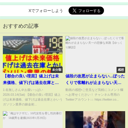
Xでフォローしよう
おすすめの記事
未分類
感想
【都合の良い理屈】値上げは未
値段の改悪が止まらない...ぼった
来価格、値下げは過去在庫とか
くりで客離れが止まらない天一
いうガソリン業界の錬金術【2ch
の悲惨な末路【ゆっくり解説】
1:名無しさん＠お腹いっぱい
動画の感想•ご意見など気軽にコメント欄
2026.03.14(Sat) 【都合の良い理屈】値上
へお寄せください！ チャンネル専用の
まとめ】【2chスレ】【5chス
げは未来価格、値下げは過去在庫とかいう
Twitterアカウント↓↓ https://twitter.co...
レ】【ゆっくり】
ガソリン業界の錬金術...