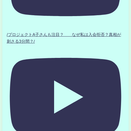
/プロジェクトA子さんも注目？ なぜ私は入会拒否？真相が
刺さる3分間？/