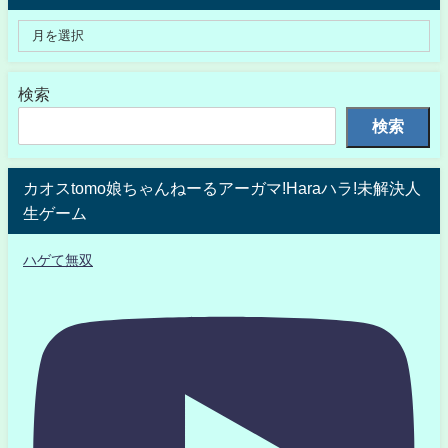
検索
検索
カオスtomo娘ちゃんねーるアーガマ!Haraハラ!未解決人
生ゲーム
ハゲて無双