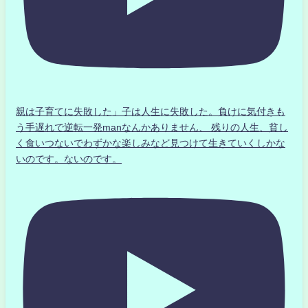
親は子育てに失敗した」子は人生に失敗した。負けに気付きも
う手遅れで逆転一発manなんかありません、 残りの人生、貧し
く食いつないでわずかな楽しみなど見つけて生きていくしかな
いのです。ないのです。