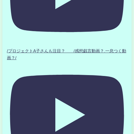
/プロジェクトA子さんも注目？ /感想戯言動画？.一息つく動
画？/