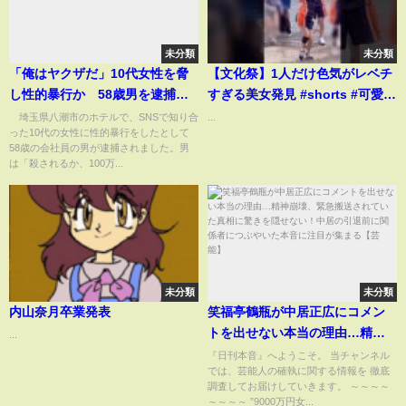
未分類
未分類
「俺はヤクザだ」10代女性を脅
【文化祭】1人だけ色気がレベチ
し性的暴行か 58歳男を逮捕
すぎる美女発見 #shorts #可愛い
(2025年1月29日)
#美女
埼玉県八潮市のホテルで、SNSで知り合
...
った10代の女性に性的暴行をしたとして
58歳の会社員の男が逮捕されました。男
は「殺されるか、100万...
未分類
未分類
内山奈月卒業発表
笑福亭鶴瓶が中居正広にコメン
トを出せない本当の理由…精神
...
崩壊、緊急搬送されていた真相
『日刊本音』へようこそ。 当チャンネル
では、芸能人の確執に関する情報を 徹底
に驚きを隠せない！中居の引退
調査してお届けしていきます。 ～～～～
前に関係者につぶやいた本音に
～～～～ ”9000万円女...