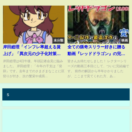
注目が集まる【芸能】
未分類
映画
岸田総理「インフレ率超える賃
全ての猟奇スリラー好きに贈る
上げ」「異次元の少子化対策」
動画『レッドドラゴン』の完全
実現性は？(2023年1月4日)
解説！
岸田総理は4日午後、年頭記者会見に臨み
皆さんお待たせしました！ レクターシリ
ました。 岸田総理：「今年の干支は『癸
ーズの動画三本目にして、ついに完結編で
卯』です。去年までのさまざまなことに区
す。 前作の解説から半年かかりました
切りが付き、次の繁栄や成長...
が、ここまで見てくれた方、あ...
s