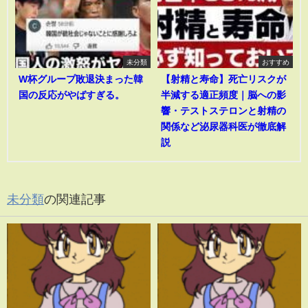
未分類
おすすめ
W杯グループ敗退決まった韓
【射精と寿命】死亡リスクが
国の反応がやばすぎる。
半減する適正頻度｜脳への影
響・テストステロンと射精の
関係など泌尿器科医が徹底解
説
未分類
の関連記事