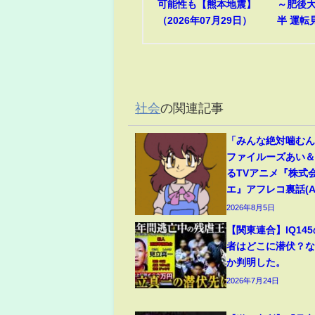
可能性も【熊本地震】
～肥後
（2026年07月29日）
半 運転
社会
の関連記事
「みんな絶対噛む
ファイルーズあい
るTVアニメ『株式
エ』アフレコ裏話(ABE
2026年8月5日
【関東連合】IQ14
者はどこに潜伏？
か判明した。
2026年7月24日