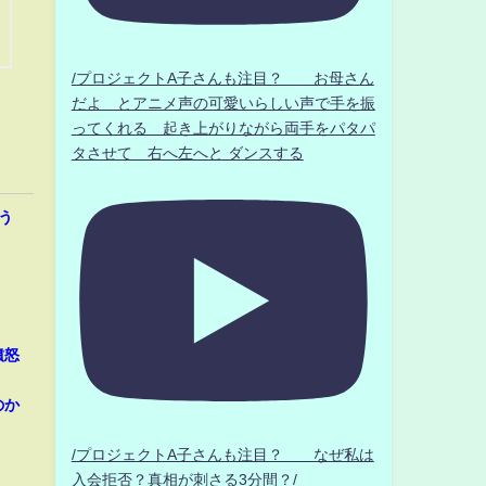
/プロジェクトA子さんも注目？ お母さん
だよ とアニメ声の可愛いらしい声で手を振
ってくれる 起き上がりながら両手をパタパ
タさせて 右へ左へと ダンスする
う
憤怒
だ」
のか
/プロジェクトA子さんも注目？ なぜ私は
入会拒否？真相が刺さる3分間？/