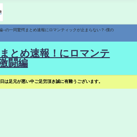
編--の一同驚愕まとめ速報にロマンティックが止まらない？-僕の
驚愕まとめ速報！にロマンテ
激闘編
日は足元が悪い中ご足労頂き誠に有難うございます。