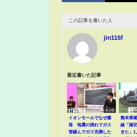
この記事を書いた人
jin115f
最近書いた記事
未分類
イオンモールでなぜ爆
熊本県菊
発 地震の揺れでガス
線「踏
管緩んでガス充満した
きた」