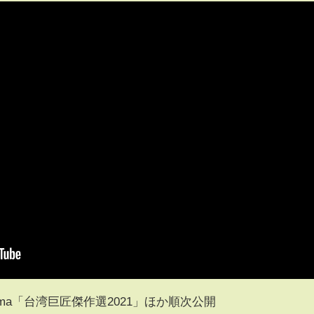
inema「台湾巨匠傑作選2021」ほか順次公開