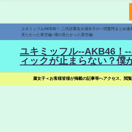
ユキミッフルAKB46！-二代目襲名火浦氷子の一同驚愕まとめ
見たかった夜空編--僕の見たかった星空編-
ユキミッフル--AKB46
ィックが止まらない？僕が
腐女子＜お客様皆様が掲載の記事等へアクセス、閲覧