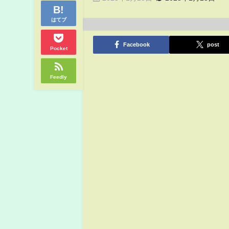
はてブ
Facebook
post
Pocket
Feedly