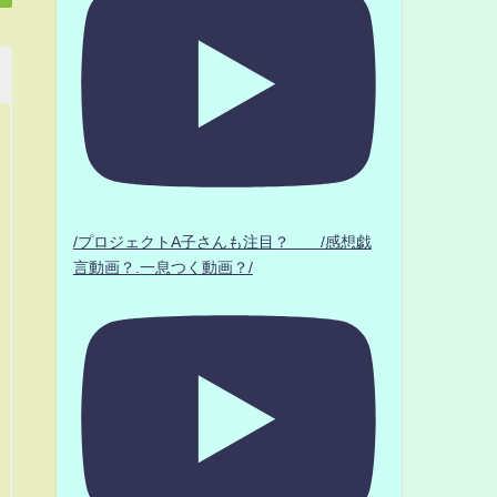
/プロジェクトA子さんも注目？ /感想戯
言動画？.一息つく動画？/