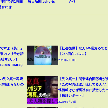
大津間で約1時間
毎日新聞 #shorts
か？
見合わせ
んですよ（笑）」
【社会復帰】なんJ卒業おめでと
＆東内マリ子が語
【2ch面白いスレ】
会社マジルミ
2026年7月30日
MA TIMES)
5の見立真一容疑
【見立真一】関東連合関係者が
なぜ捕まらないの
「この写真は誰が流してるん
怪情報はなぜ裏社会に拡散した
【検証レポート】
2026年7月24日