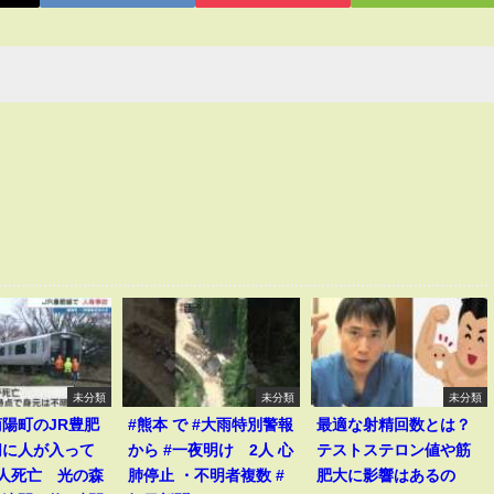
未分類
未分類
未分類
陽町のJR豊肥
#熊本 で #大雨特別警報
最適な射精回数とは？
切に人が入って
から #一夜明け 2人 心
テストステロン値や筋
1人死亡 光の森
肺停止 ・不明者複数 #
肥大に影響はあるの