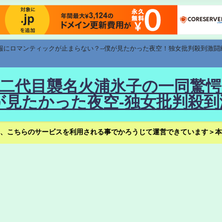
速報にロマンティックが止まらない？--僕が見たかった夜空！独女批判殺到激闘
！--二代目襲名火浦氷子の一同
見たかった夜空-独女批判殺到
、こちらのサービスを利用される事でかろうじて運営できています＞本