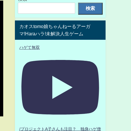
検索
カオスtomo娘ちゃんねーるアーガ
マ!Haraハラ!未解決人生ゲーム
ハゲて無双
/プロジェクトA子さんも注目？ 独身ハゲ僧