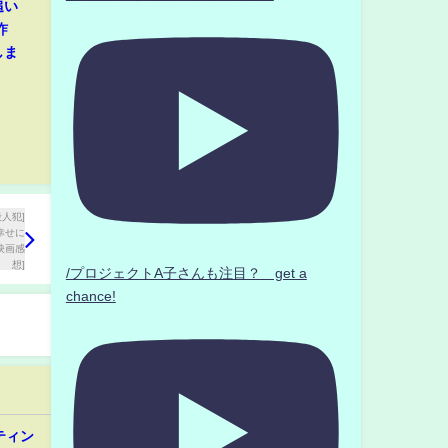
追い
詐
しま
/プロジェクトA子さんも注目？ get a
chance!
ティン