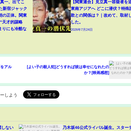
立真一、出てこ
【関東連合】見立真一容疑者を
た新宿ジャック
東南アジアへ どこに潜伏？特殊
朗の正体。関東
欺との関係は？｜改めて、取材
“天才的謀略
した。
まりにも冷酷な
2026年7月24日
厨をアル
[よい子の殺人犯]どうすれば彼は幸せになれたの
か？[映画感想]
ローしよう
躍しない
乃木坂46公式ライバル誕生。スター