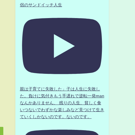
侶のサンドイッチ人生
親は子育てに失敗した」子は人生に失敗し
た。負けに気付きもう手遅れで逆転一発man
なんかありません、 残りの人生、貧しく食
いつないでわずかな楽しみなど見つけて生き
ていくしかないのです。ないのです。