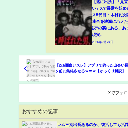
【遂に出所】「見
い」Xで暴露を始め
ス5代目・木村孔次
連合を壊滅にハメた
説”の裏にある、あ
現実。
2026年7月24日
【2ch面白いスレ】アプリで釣った出会い
タ前に集結させるｗｗｗ【ゆっくり解説】
Xでフォ
おすすめの記事
レム三期出番あるのか、復活しても活