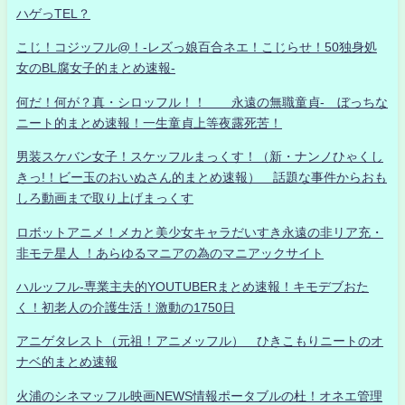
ハゲっTEL？
こじ！コジッフル@！-レズっ娘百合ネエ！こじらせ！50独身処
女のBL腐女子的まとめ速報-
何だ！何が？真・シロッフル！！ 永遠の無職童貞- ぼっちな
ニート的まとめ速報！一生童貞上等夜露死苦！
男装スケバン女子！スケッフルまっくす！（新・ナンノひゃくし
きっ!！ビー玉のおいぬさん的まとめ速報） 話題な事件からおも
しろ動画まで取り上げまっくす
ロボットアニメ！メカと美少女キャラだいすき永遠の非リア充・
非モテ星人 ！あらゆるマニアの為のマニアックサイト
ハルッフル-専業主夫的YOUTUBERまとめ速報！キモデブおた
く！初老人の介護生活！激動の1750日
アニゲタレスト（元祖！アニメッフル） ひきこもりニートのオ
ナベ的まとめ速報
火浦のシネマッフル映画NEWS情報ポータブルの杜！オネエ管理