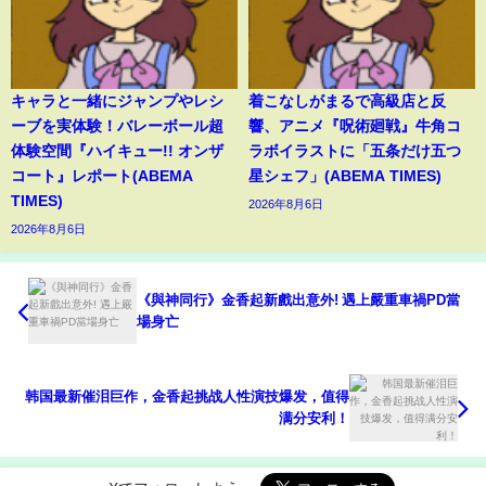
キャラと一緒にジャンプやレシ
着こなしがまるで高級店と反
ーブを実体験！バレーボール超
響、アニメ『呪術廻戦』牛角コ
体験空間『ハイキュー!! オンザ
ラボイラストに「五条だけ五つ
コート』レポート(ABEMA
星シェフ」(ABEMA TIMES)
TIMES)
2026年8月6日
2026年8月6日
《與神同行》金香起新戲出意外! 遇上嚴重車禍PD當
場身亡
韩国最新催泪巨作，金香起挑战人性演技爆发，值得
满分安利！