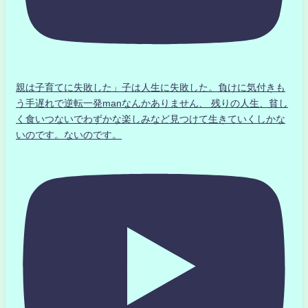
親は子育てに失敗した」子は人生に失敗した。負けに気付きも
う手遅れで逆転一発manなんかありません、 残りの人生、貧し
く食いつないでわずかな楽しみなど見つけて生きていくしかな
いのです。ないのです。