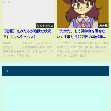
しんやっちょ
未分類
【悲報】えみたろが危険な状況
「だめだ、もう奨学金を返せな
です【しんやっちょ】
い」手取り月20万円の30代非正
規社員、自己破産するしかない
出演者 ⇒金バエ、しんやっちょ、
「「だめだ、もう奨学金を返せない」手取
ぱるぱる、せいじ 配信者動画許可⇒許可
り月20万円の30代非正規社員、自己破産
のか？(幻冬舎ゴールドオンライ
を得て動画を作成しています 金バエ プ
するしかないのか？(幻冬舎ゴールドオン
ン)
ロフィール 47歳♂/ 無...
ライン)」の記事内容はY...
s