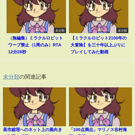
未分類
未分類
（無編集）ミラクルロピット
【ミラクルロピット2100年の
ワープ禁止（1周のみ）RTA
大冒険】を三十年以上ぶりに
12分28秒
プレイしてみた動画
未分類
の関連記事
高市総理へのネット上の風向き
「100点満点」マリノス谷村海