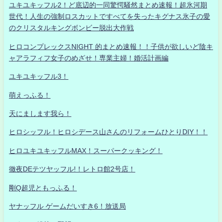
ユキユキッフル2！ど底辺的一同驚愕騒然まとめ速報！超氷河期
世代！人生の強制ロスカットですべてを失ったキグナス氷子の愛
のクリスタルキングボンビー脱出大作戦
ヒロコンプレックスNIGHT 的まとめ速報！！子供が欲しいど陰キ
ャアラフィフ女子のめざせ！専業主婦！婚活計画編
ユキユキッフル3！
萌えっふる！
天にまします我ら！
ヒロシッフル！ヒロシデース山さんのリフォームひとりDIY！！
ヒロユキユキッフルMAX！スーパークッキング！
徹夜DEテツヤッフル!！レトロ館2号店！
剛Q超児ともっふる！
ヤナッフル ゲームだいすき6！放送局