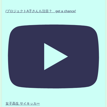
/プロジェクトA子さんも注目？ get a chance!
女子高生 サイキッカー