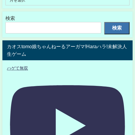
検索
検索
カオスtomo娘ちゃんねーるアーガマ!Haraハラ!未解決人
生ゲーム
ハゲて無双