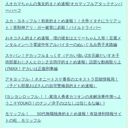
人オカマちゃんの鬼女的まとめ速報!オカマッフルアタックナンバ
ーハーフ
ユカ・ヨネッフル！初老的まとめ速報！！大帝イタチにラリアッ
ト！害獣神アリ・ガー被害に必殺！パイルドライバー
おネコさん的まとめ速報 僕の彼女はエリーちゃん人形！豆腐メ
ンタルメンヘラ電波中年アルバイターのぬいぐるみ男子末路編
スケバン！デカッフルまっくす（デカい強い2次元嫁だいすき子
供部屋おじさんヒロシ之古惑仔的まとめ速報）話題な動画取り上
げMAX！デカいは正義刑事編
アキヨッフル-！ネオニートスケ番長のエキストラ芸能情報局！
（子ども部屋おばさんの自宅警備員的まとめ速報）
[ヨシヨシロッフル-！！-素浪人勇者カツオンの未解決事件簿へよ
うこそYOUKO！のナンノ洋子のはなしは信じるな編）]
モリッフル！ 50代無職独身的まとめ速報！有益便利情報サイ
トの杜 モリッフル