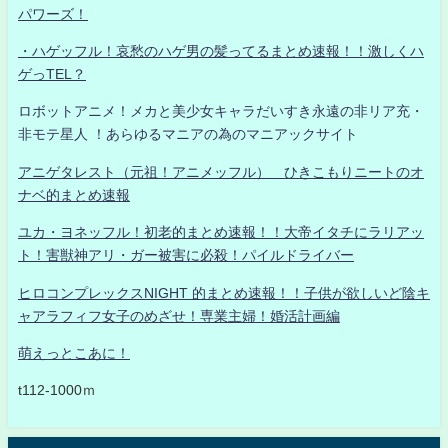
パワーズ！
・ハゲッフル！哀愁のハゲ男の髪ってるまとめ速報！！激しくハ
ゲっTEL？
ロボットアニメ！メカと美少女キャラだいすき永遠の非リア充・
非モテ星人 ！あらゆるマニアの為のマニアックサイト
アニゲタレスト（元祖！アニメッフル） ひきこもりニートのオ
ナベ的まとめ速報
ユカ・ヨネッフル！初老的まとめ速報！！大帝イタチにラリアッ
ト！害獣神アリ・ガー被害に必殺！パイルドライバー
ヒロコンプレックスNIGHT 的まとめ速報！！子供が欲しいど陰キ
ャアラフィフ女子のめざせ！専業主婦！婚活計画編
萌えっとこあに！
t112-1000ｍ