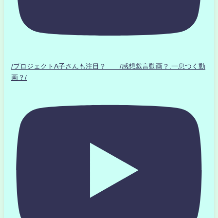
/プロジェクトA子さんも注目？ /感想戯言動画？.一息つく動
画？/