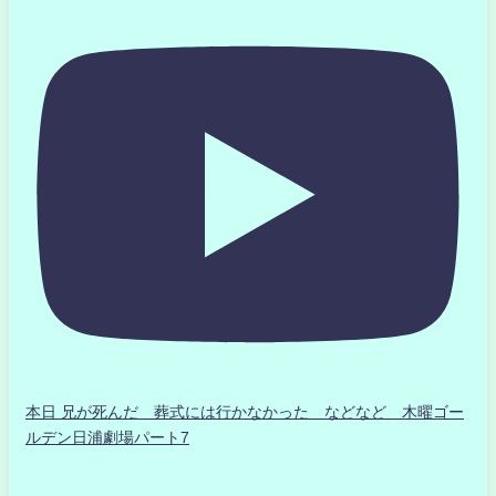
本日 兄が死んだ 葬式には行かなかった などなど 木曜ゴー
ルデン日浦劇場パート7