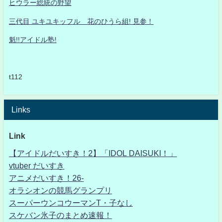
ヒウラー総統の野望
三代目 ユキユキッフル 花のひうら組! 見参！
魁!!アイドル塾!
t112
Links
Link
【アイドルだいすき！2】「IDOL DAISUKI！」
vtuber だいすき
アニメだいすき！26-
オラシオンの競馬グランプリ
スーパーウンコウーマンT・子なし
スケバン氷子のまとめ速報！