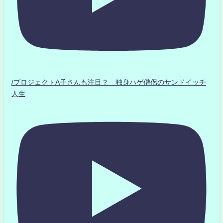
/プロジェクトA子さんも注目？ 独身ハゲ僧侶のサンドイッチ
人生