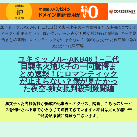
ユキミッフルAKB46！-二代目襲名火浦氷子の一同驚愕まとめ速報にロマンテ
ィックが止まらない？--僕が見たかった夜空！独女批判殺到激闘編--の一同驚
愕まとめ速報にロマンティックが止まらない？-僕の見たかった夜空編--僕の
見たかった星空編-
ユキミッフル--AKB46！--二代
目襲名火浦氷子の一同驚愕ま
とめ速報！にロマンティック
が止まらない？僕が見たかっ
た夜空-独女批判殺到激闘編
腐女子＜お客様皆様が掲載の記事等へアクセス、閲覧、こちらのサービ
スを利用される事でかろうじて運営できています＞本日は足元が悪い中
ご足労頂き誠に有難うございます。