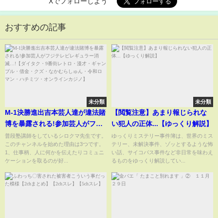
Xでフォローしよう
おすすめの記事
未分類
未分類
M-1決勝進出吉本芸人達が違法賭
【閲覧注意】あまり報じられな
博を暴露される!参加芸人がフジ
い犯人の正体...【ゆっくり解説】
テレビレギュラー消滅…!【ダイ
普段塾講師をしているシロクマ先生です。
ゆっくりミステリー事件簿は、世界のミス
このチャンネルを始めた理由は3つです。
テリー、未解決事件、ゾッとするような怖
タク・9番街レトロ・漫才・ギャ
1、仕事柄、人に何かを伝えたりコミュニ
い話、サイコパス事件など非日常を味わえ
ンブル・借金・クズ・なかむら
ケーションを取るのが好...
るものをゆっくり解説してい...
しゅん・令和ロマン・ハチミ
ツ・オンラインカジノ】