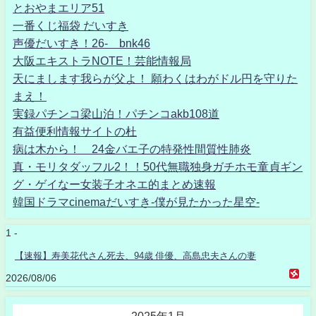
とおやまエリア51
一番くじ福袋 だいすき
声優だいすき！26- bnk46
大阪エキストラNOTE！芸能情報局
天にまします我らが父よ！ 願わくはわがドル円を守りた
まえ！
実録パチンコ梁山泊！パチンコakb108道
有益便利情報サイトの杜
病は木から！ 24金バエ子の特発性間質性肺炎
真・モリタダッフル2！！50代無職独身ガチホモ童貞ギン
グ・ゲイなー女装子オネエ的まとめ速報
韓国ドラマcinemaだいすき-僕が見たかった星空-
1 -
【速報】寿美花代さん死去、94歳 俳優、高島忠夫さんの妻
2026/08/06