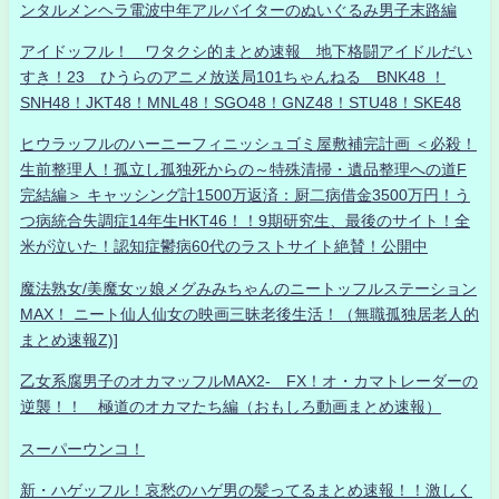
ンタルメンヘラ電波中年アルバイターのぬいぐるみ男子末路編
アイドッフル！ ワタクシ的まとめ速報 地下格闘アイドルだい
すき！23 ひうらのアニメ放送局101ちゃんねる BNK48 ！
SNH48！JKT48！MNL48！SGO48！GNZ48！STU48！SKE48
ヒウラッフルのハーニーフィニッシュゴミ屋敷補完計画 ＜必殺！
生前整理人！孤立し孤独死からの～特殊清掃・遺品整理への道F
完結編＞ キャッシング計1500万返済：厨二病借金3500万円！う
つ病統合失調症14年生HKT46！！9期研究生、最後のサイト！全
米が泣いた！認知症鬱病60代のラストサイト絶賛！公開中
魔法熟女/美魔女ッ娘メグみみちゃんのニートッフルステーション
MAX！ ニート仙人仙女の映画三昧老後生活！（無職孤独居老人的
まとめ速報Z)]
乙女系腐男子のオカマッフルMAX2- FX！オ・カマトレーダーの
逆襲！！ 極道のオカマたち編（おもしろ動画まとめ速報）
スーパーウンコ！
新・ハゲッフル！哀愁のハゲ男の髪ってるまとめ速報！！激しく