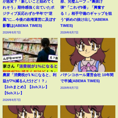
が急変？「新しいこと始めてく
那、完璧ムーブ→“裏抜け
れそう」期待感強く出ていたポ
弾”「これぞ9番」「興奮す
ジティブ反応わずか半年で“逆
る！」相手守備のギャップを狙
風”に…今後の政権運営に及ぼす
う”斜めの抜け出し”(ABEMA
影響は(ABEMA TIMES)
TIMES)
2026年8月7日
2026年8月7日
農家「消費税が1％になると、利
パチンコホール運営会社 10年間
益が7%減るんだけど！？」
で半減(ABEMA TIMES)
【2chまとめ】【2chスレ】
2026年8月7日
【5chスレ】
2026年8月7日