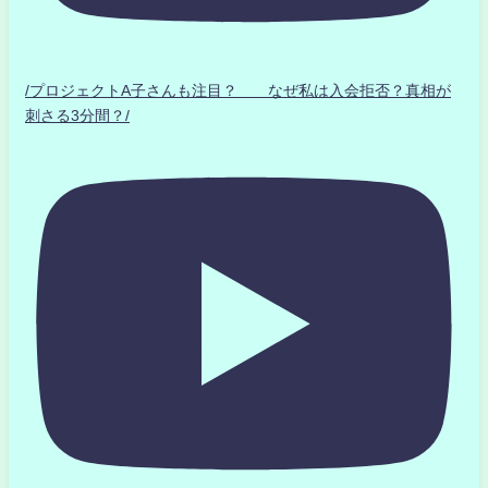
/プロジェクトA子さんも注目？ なぜ私は入会拒否？真相が
刺さる3分間？/