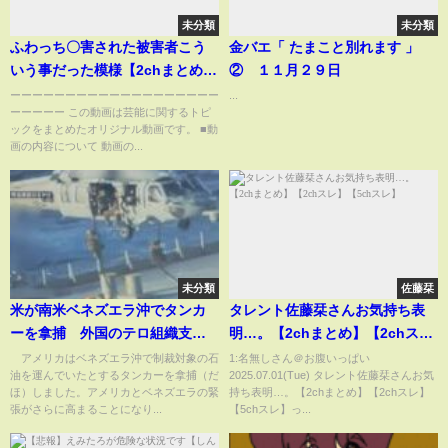
未分類
未分類
ふわっち〇害された被害者こう
金バエ「 たまこと別れます 」
いう事だった模様【2chまとめ】
② １１月２９日
【2chスレ】【5chスレ】
ーーーーーーーーーーーーーーーーーーー
...
ーーーーー この動画は芸能に関するトピ
ックをまとめたオリジナル動画です。 ■動
画の内容について 動画の...
未分類
佐藤栞
米が南米ベネズエラ沖でタンカ
タレント佐藤栞さんお気持ち表
ーを拿捕 外国のテロ組織支援
明…。【2chまとめ】【2chス
に関与の疑いで(2025年12月11
レ】【5chスレ】
アメリカはベネズエラ沖で制裁対象の石
1:名無しさん＠お腹いっぱい
油を運んでいたとするタンカーを拿捕（だ
2025.07.01(Tue) タレント佐藤栞さんお気
日)
ほ）しました。アメリカとベネズエラの緊
持ち表明…。【2chまとめ】【2chスレ】
張がさらに高まることになり...
【5chスレ】っ...