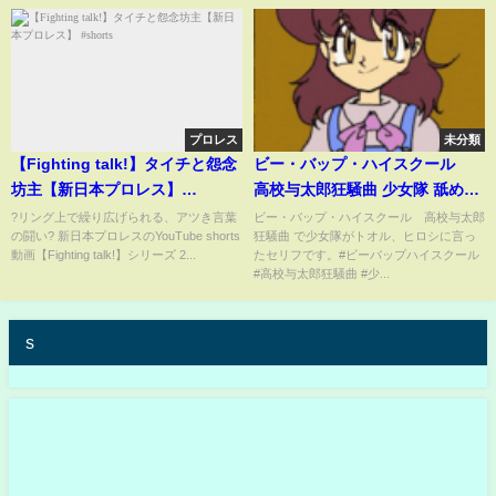
プロレス
未分類
【Fighting talk!】タイチと怨念
ビー・バップ・ハイスクール
坊主【新日本プロレス】
高校与太郎狂騒曲 少女隊 舐めな
#shorts
いでよ #ビーバップハイスクール
?リング上で繰り広げられる、アツき言葉
ビー・バップ・ハイスクール 高校与太郎
の闘い? 新日本プロレスのYouTube shorts
狂騒曲 で少女隊がトオル、ヒロシに言っ
#高校与太郎狂騒曲 #少女隊
動画【Fighting talk!】シリーズ 2...
たセリフです。#ビーバップハイスクール
#高校与太郎狂騒曲 #少...
s