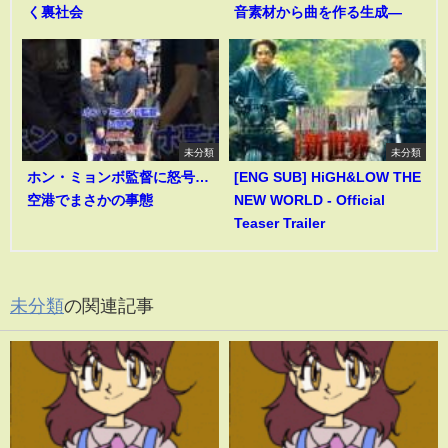
く裏社会
音素材から曲を作る生成―
未分類
未分類
ホン・ミョンボ監督に怒号…
[ENG SUB] HiGH&LOW THE
空港でまさかの事態
NEW WORLD - Official
Teaser Trailer
未分類
の関連記事