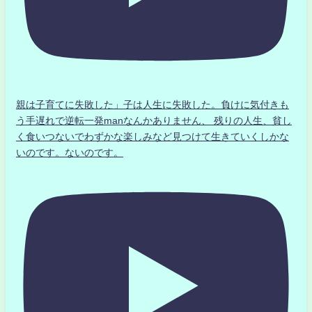
親は子育てに失敗した」子は人生に失敗した。負けに気付きも
う手遅れで逆転一発manなんかありません、 残りの人生、貧し
く食いつないでわずかな楽しみなど見つけて生きていくしかな
いのです。ないのです。