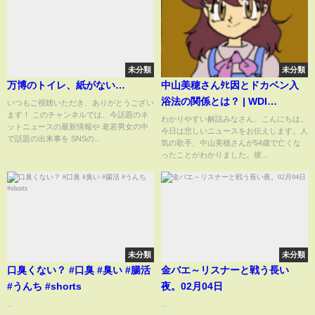
未分類
未分類
万博のトイレ、紙がない…
中山美穂さんﾀﾋ因とドカベン入
浴法の関係とは？ | WDI
いつもご視聴いただき、ありがとうござい
ます！ このチャンネルでは、今話題のネ
SAISOKU NEWS #中山美穂 #事
わかりやすい解説みなさん、こんにちは。
ットニュースの最新情報や 老若男女の中
今日は悲しいニュースをお伝えします。人
故 #ヒートショック #入浴 #漫画
で話題の出来事を SNSの...
気の歌手、中山美穂さんが54歳で亡くな
ったことがわかりました。彼...
未分類
未分類
口臭くない？ #口臭 #臭い #腸活
金バエ～リスナーと戦う長い
#うんち #shorts
夜。02月04日
...
...