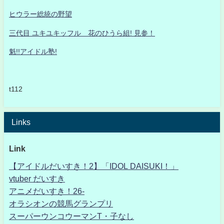
ヒウラー総統の野望
三代目 ユキユキッフル 花のひうら組! 見参！
魁!!アイドル塾!
t112
Links
Link
【アイドルだいすき！2】「IDOL DAISUKI！」
vtuber だいすき
アニメだいすき！26-
オラシオンの競馬グランプリ
スーパーウンコウーマンT・子なし