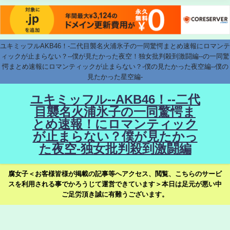
ユキミッフルAKB46！-二代目襲名火浦氷子の一同驚愕まとめ速報にロマンテ
ィックが止まらない？--僕が見たかった夜空！独女批判殺到激闘編--の一同驚
愕まとめ速報にロマンティックが止まらない？-僕の見たかった夜空編--僕の
見たかった星空編-
ユキミッフル--AKB46！--二代
目襲名火浦氷子の一同驚愕ま
とめ速報！にロマンティック
が止まらない？僕が見たかっ
た夜空-独女批判殺到激闘編
腐女子＜お客様皆様が掲載の記事等へアクセス、閲覧、こちらのサービ
スを利用される事でかろうじて運営できています＞本日は足元が悪い中
ご足労頂き誠に有難うございます。