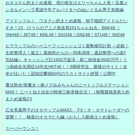
おネコさん的まとめ速報 僕の彼女はエリーちゃん人形！豆腐メ
ンタルメンヘラ電波中年アルバイターのぬいぐるみ男子末路編
アイドッフル！ ワタクシ的まとめ速報 地下格闘アイドルだい
すき！23 ひうらのアニメ放送局101ちゃんねる BNK48 ！
SNH48！JKT48！MNL48！SGO48！GNZ48！STU48！SKE48
ヒウラッフルのハーニーフィニッシュゴミ屋敷補完計画 ＜必殺！
生前整理人！孤立し孤独死からの～特殊清掃・遺品整理への道F
完結編＞ キャッシング計1500万返済：厨二病借金3500万円！う
つ病統合失調症14年生HKT46！！9期研究生、最後のサイト！全
米が泣いた！認知症鬱病60代のラストサイト絶賛！公開中
魔法熟女/美魔女ッ娘メグみみちゃんのニートッフルステーション
MAX！ ニート仙人仙女の映画三昧老後生活！（無職孤独居老人的
まとめ速報Z)]
乙女系腐男子のオカマッフルMAX2- FX！オ・カマトレーダーの
逆襲！！ 極道のオカマたち編（おもしろ動画まとめ速報）
スーパーウンコ！