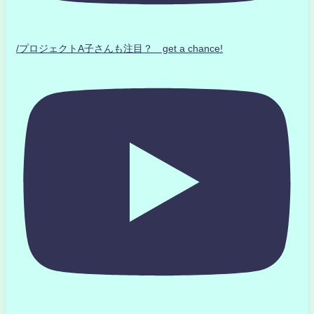
/プロジェクトA子さんも注目？ get a chance!