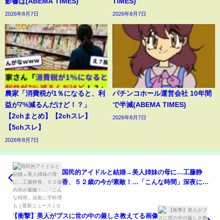
影響は(ABEMA TIMES)
TIMES)
2026年8月7日
2026年8月7日
農家「消費税が1％になると、利
パチンコホール運営会社 10年間
益が7%減るんだけど！？」
で半減(ABEMA TIMES)
【2chまとめ】【2chスレ】
2026年8月7日
【5chスレ】
2026年8月7日
国民的アイドルと結婚→美人姉妹の母に…工藤静
香、５２歳の今が素敵！…「こんな時間」深夜に手
料理も | 最新ニュース | セレブニュース | ニュース企
画 #youtubeshorts #shorts
【衝撃】美人がブスに世の中の厳しさ教えてる画像