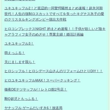
ユキユキッフル2！ど底辺的一同驚愕騒然まとめ速報！超氷河期
世代！人生の強制ロスカットですべてを失ったキグナス氷子の愛
のクリスタルキングボンビー脱出大作戦
ヒロコンプレックスNIGHT 的まとめ速報！！子供が欲しいど陰キ
ャアラフィフ女子のめざせ！専業主婦！婚活計画編
ユキユキッフル3！
萌えっふる！
天にまします我ら！
ヒロシッフル！ヒロシデース山さんのリフォームひとりDIY！！
ヒロユキユキッフルMAX！スーパークッキング！
徹夜DEテツヤッフル!！レトロ館2号店！
剛Q超児ともっふる！
ヤナッフル ゲームだいすき6！放送局