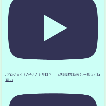
/プロジェクトA子さんも注目？ /感想戯言動画？.一息つく動
画？/