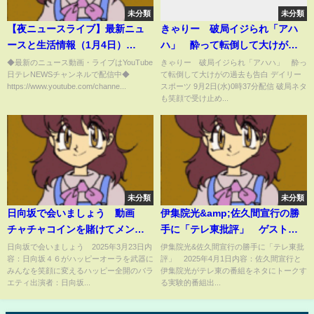
未分類
未分類
【夜ニュースライブ】最新ニュ
きゃりー 破局イジられ「アハ
ースと生活情報（1月4日）
ハ」 酔って転倒して大けがの
――THE LATEST NEWS
過去も告白
◆最新のニュース動画・ライブはYouTube
きゃりー 破局イジられ「アハハ」 酔っ
日テレNEWSチャンネルで配信中◆
て転倒して大けがの過去も告白 デイリー
SUMMARY（日テレNEWS
https://www.youtube.com/channe...
スポーツ 9月2日(水)0時37分配信 破局ネタ
LIVE）
も笑顔で受け止め...
未分類
未分類
日向坂で会いましょう 動画
伊集院光&amp;佐久間宣行の勝
チャチャコインを賭けてメンバ
手に「テレ東批評」 ゲスト：
ーが大熱戦 3月23日
土屋アンナ 4月1日
日向坂で会いましょう 2025年3月23日内
伊集院光&佐久間宣行の勝手に「テレ東批
容：日向坂４６がハッピーオーラを武器に
評」 2025年4月1日内容：佐久間宣行と
みんなを笑顔に変えるハッピー全開のバラ
伊集院光がテレ東の番組をネタにトークす
エティ出演者：日向坂...
る実験的番組出...