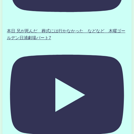
本日 兄が死んだ 葬式には行かなかった などなど 木曜ゴー
ルデン日浦劇場パート7