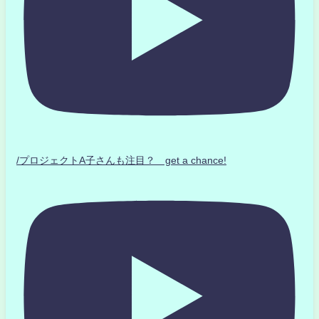
/プロジェクトA子さんも注目？ get a chance!