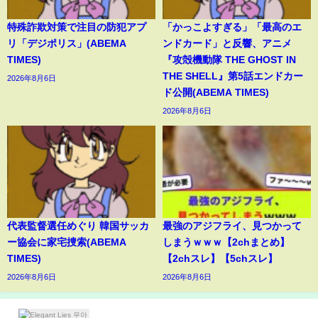
特殊詐欺対策で注目の防犯アプ
「かっこよすぎる」「最高のエ
リ「デジポリス」(ABEMA
ンドカード」と反響、アニメ
TIMES)
『攻殻機動隊 THE GHOST IN
THE SHELL』第5話エンドカー
2026年8月6日
ド公開(ABEMA TIMES)
2026年8月6日
代表監督選任めぐり 韓国サッカ
最強のアジフライ、見つかって
ー協会に家宅捜索(ABEMA
しまうｗｗｗ【2chまとめ】
TIMES)
【2chスレ】【5chスレ】
2026年8月6日
2026年8月6日