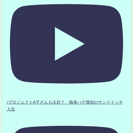
/プロジェクトA子さんも注目？ 独身ハゲ僧侶のサンドイッチ
人生