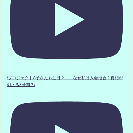
/プロジェクトA子さんも注目？ なぜ私は入会拒否？真相が
刺さる3分間？/