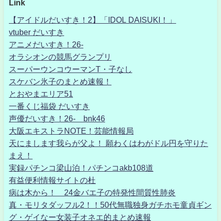
Link
【アイドルだいすき！2】「IDOL DAISUKI！」
vtuber だいすき
アニメだいすき！26-
オラシオンの競馬グランプリ
スーパーウンコウーマンT・子なし
スケバン氷子のまとめ速報！
とおやまエリア51
一番くじ福袋 だいすき
声優だいすき！26- bnk46
大阪エキストラNOTE！芸能情報局
天にまします我らが父よ！ 願わくはわがドル円を守りた
まえ！
実録パチンコ梁山泊！パチンコakb108道
有益便利情報サイトの杜
病は木から！ 24金バエ子の特発性間質性肺炎
真・モリタダッフル2！！50代無職独身ガチホモ童貞ギン
グ・ゲイなー女装子オネエ的まとめ速報