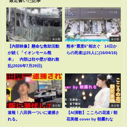
最近書いた記事
未分類
未分類
【内部映像】懸命な救助活動
熊本“震度6”相次ぐ 14日か
が続く「イオンモール熊
らの死者は25人に(16/04/16)
本」 内部は柱や壁が崩れ散
乱(2026年7月29日)
未分類
未分類
速報！八田與一ついに逮捕さ
【AI演歌】こころの花道 / 朝
れる。
花美穂 cover by 朝霧れな