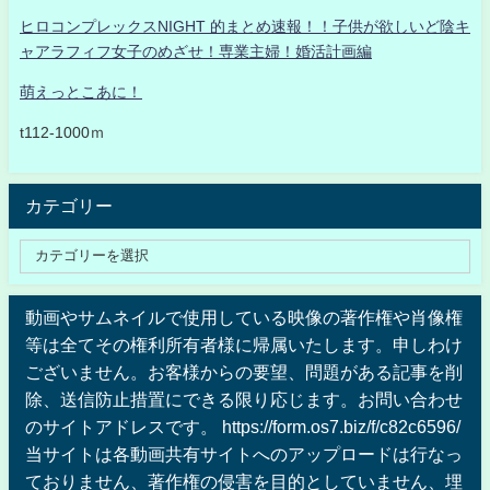
ヒロコンプレックスNIGHT 的まとめ速報！！子供が欲しいど陰キ
ャアラフィフ女子のめざせ！専業主婦！婚活計画編
萌えっとこあに！
t112-1000ｍ
カテゴリー
動画やサムネイルで使用している映像の著作権や肖像権
等は全てその権利所有者様に帰属いたします。申しわけ
ございません。お客様からの要望、問題がある記事を削
除、送信防止措置にできる限り応じます。お問い合わせ
のサイトアドレスです。 https://form.os7.biz/f/c82c6596/
当サイトは各動画共有サイトへのアップロードは行なっ
ておりません、著作権の侵害を目的としていません、埋