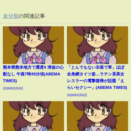
未分類
の関連記事
熊本県熊本地方で震度4 津波の心
「とんでもない衣装で草」ほぼ
配なし 午後7時49分頃(ABEMA
全身網タイツ姿…ラテン系美女
TIMES)
レスラーの電撃復帰が話題「え
らいセクシー」(ABEMA TIMES)
2026年8月6日
2026年8月6日