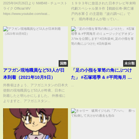
ド。クセ強すぎ？ことねの生誕T
2025年04月26日より NMB48 - チュースト
１９９３年に放送された日本テレビ年末時
ライク Official MV
代劇スペシャル第９作【鶴姫伝奇-興亡瀬
が話題に！生誕Tの行方は…？
https://www.youtube.com/wat...
戸内水軍-】の主題歌『波の調べに』で
【高橋こと
す。 堀内孝雄さんが歌ってい...
ね/NMB/SHOWROOM】
国際
未分類
アフガン現地職員など53人が日
「足の小指を箪笥の角にぶつけ
本到着（2021年10月9日）
た」 #石塚瑶季 & #平岡海月 の
ミュージックビデオダンスVer.を
外務省はきょう、アフガニスタンの日本大
...
使館の現地職員など53人が昨夜、日本に
公開します? #日向坂46_足の小
到着したと明らかにしました。 外務省に
指を箪笥の角にぶつけた #日向坂
よりますと、アフガニスタン...
46