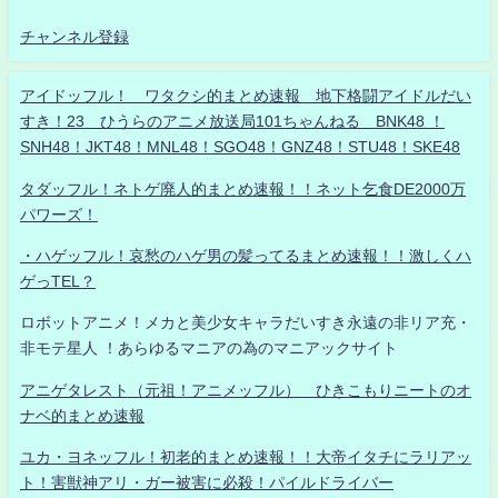
チャンネル登録
アイドッフル！ ワタクシ的まとめ速報 地下格闘アイドルだい
すき！23 ひうらのアニメ放送局101ちゃんねる BNK48 ！
SNH48！JKT48！MNL48！SGO48！GNZ48！STU48！SKE48
タダッフル！ネトゲ廃人的まとめ速報！！ネット乞食DE2000万
パワーズ！
・ハゲッフル！哀愁のハゲ男の髪ってるまとめ速報！！激しくハ
ゲっTEL？
ロボットアニメ！メカと美少女キャラだいすき永遠の非リア充・
非モテ星人 ！あらゆるマニアの為のマニアックサイト
アニゲタレスト（元祖！アニメッフル） ひきこもりニートのオ
ナベ的まとめ速報
ユカ・ヨネッフル！初老的まとめ速報！！大帝イタチにラリアッ
ト！害獣神アリ・ガー被害に必殺！パイルドライバー