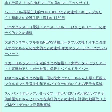
非モテ星人 ！あらゆるマニアの為のマニアックサイト
ハルッフル-専業主夫的YOUTUBERまとめ速報！キモデブおた
く！初老人の介護生活！激動の1750日
アニゲタレスト（元祖！アニメッフル） ひきこもりニートのオ
ナベ的まとめ速報
火浦のシネマッフル映画NEWS情報ポータブルの杜！オネエ管理
人オカマちゃんの鬼女的まとめ速報!オカマッフルアタックナンバ
ーハーフ
ユカ・ヨネッフル！初老的まとめ速報！！大帝イタチにラリアッ
ト！害獣神アリ・ガー被害に必殺！パイルドライバー
おネコさん的まとめ速報 僕の彼女はエリーちゃん人形！豆腐メ
ンタルメンヘラ電波中年アルバイターのぬいぐるみ男子末路編
スケバン！デカッフルまっくす（デカい強い2次元嫁だいすき子
供部屋おじさんヒロシ之古惑仔的まとめ速報）話題な動画取り上
げMAX！デカいは正義刑事編