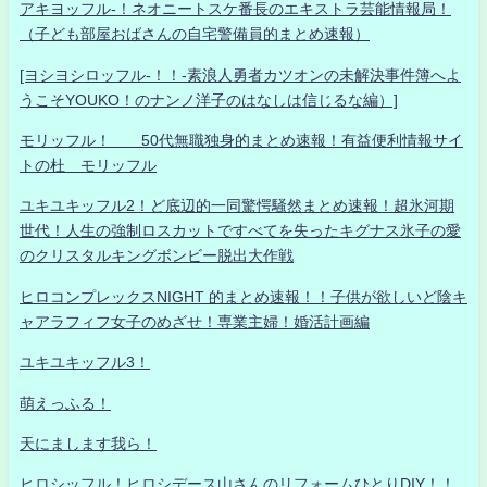
アキヨッフル-！ネオニートスケ番長のエキストラ芸能情報局！
（子ども部屋おばさんの自宅警備員的まとめ速報）
[ヨシヨシロッフル-！！-素浪人勇者カツオンの未解決事件簿へよ
うこそYOUKO！のナンノ洋子のはなしは信じるな編）]
モリッフル！ 50代無職独身的まとめ速報！有益便利情報サイ
トの杜 モリッフル
ユキユキッフル2！ど底辺的一同驚愕騒然まとめ速報！超氷河期
世代！人生の強制ロスカットですべてを失ったキグナス氷子の愛
のクリスタルキングボンビー脱出大作戦
ヒロコンプレックスNIGHT 的まとめ速報！！子供が欲しいど陰キ
ャアラフィフ女子のめざせ！専業主婦！婚活計画編
ユキユキッフル3！
萌えっふる！
天にまします我ら！
ヒロシッフル！ヒロシデース山さんのリフォームひとりDIY！！