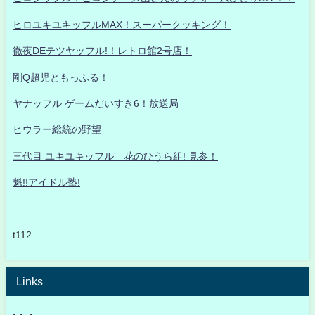
ヒロユキユキッフルMAX！スーパークッキング！
徹夜DEテツヤッフル!！レトロ館2号店！
剛Q超児ともっふる！
ヤナッフル ゲームだいすき6！放送局
ヒウラー総統の野望
三代目 ユキユキッフル 花のひうら組! 見参！
魁!!アイドル塾!
t112
Links