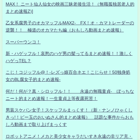
MAX！ ニート仙人仙女の映画三昧老後生活！（無職孤独居老人的
まとめ速報Z)]
乙女系腐男子のオカマッフルMAX2- FX！オ・カマトレーダーの
逆襲！！ 極道のオカマたち編（おもしろ動画まとめ速報）
スーパーウンコ！
新・ハゲッフル！哀愁のハゲ男の髪ってるまとめ速報！！激しく
ハゲっTEL？
こじ！コジッフル@！-レズっ娘百合ネエ！こじらせ！50独身処
女のBL腐女子的まとめ速報-
何だ！何が？真・シロッフル！！ 永遠の無職童貞- ぼっちな
ニート的まとめ速報！一生童貞上等夜露死苦！
男装スケバン女子！スケッフルまっくす！（新・ナンノひゃくし
きっ!！ビー玉のおいぬさん的まとめ速報） 話題な事件からおも
しろ動画まで取り上げまっくす
ロボットアニメ！メカと美少女キャラだいすき永遠の非リア充・