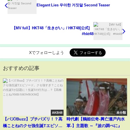
Elegant Lies 우아한 거짓말 Second Teaser
【MV full】HKT48「生きがい」/ HKT48[公式]
#hkt48
Xでフォローしよう
おすすめの記事
AKB48
未分類
【バズ/Buzz】プチバズリ！？高
時代劇【鶴姫伝奇-興亡瀬戸内水
橋ことねのクセ強生誕Tエピソー
軍-】主題歌 ～『波の調べに』