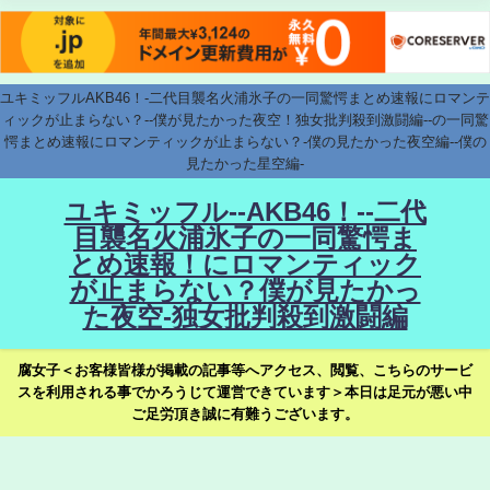
ユキミッフルAKB46！-二代目襲名火浦氷子の一同驚愕まとめ速報にロマンテ
ィックが止まらない？--僕が見たかった夜空！独女批判殺到激闘編--の一同驚
愕まとめ速報にロマンティックが止まらない？-僕の見たかった夜空編--僕の
見たかった星空編-
ユキミッフル--AKB46！--二代
目襲名火浦氷子の一同驚愕ま
とめ速報！にロマンティック
が止まらない？僕が見たかっ
た夜空-独女批判殺到激闘編
腐女子＜お客様皆様が掲載の記事等へアクセス、閲覧、こちらのサービ
スを利用される事でかろうじて運営できています＞本日は足元が悪い中
ご足労頂き誠に有難うございます。