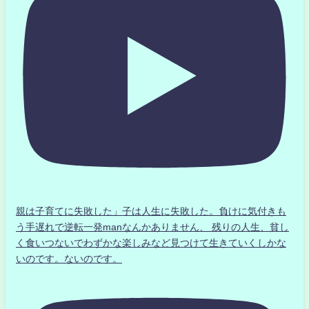
親は子育てに失敗した」子は人生に失敗した。負けに気付きも
う手遅れで逆転一発manなんかありません、 残りの人生、貧し
く食いつないでわずかな楽しみなど見つけて生きていくしかな
いのです。ないのです。