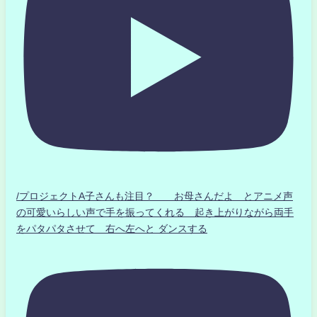
/プロジェクトA子さんも注目？ お母さんだよ とアニメ声
の可愛いらしい声で手を振ってくれる 起き上がりながら両手
をパタパタさせて 右へ左へと ダンスする