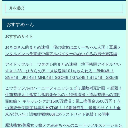
おすすめ～ん
おすすめサイト
おネコさん的まとめ速報 僕の彼女はエリーちゃん人形！豆腐メ
ンタルメンヘラ電波中年アルバイターのぬいぐるみ男子末路編
アイドッフル！ ワタクシ的まとめ速報 地下格闘アイドルだい
すき！23 ひうらのアニメ放送局101ちゃんねる BNK48 ！
SNH48！JKT48！MNL48！SGO48！GNZ48！STU48！SKE48
ヒウラッフルのハーニーフィニッシュゴミ屋敷補完計画 ＜必殺！
生前整理人！孤立し孤独死からの～特殊清掃・遺品整理への道F
完結編＞ キャッシング計1500万返済：厨二病借金3500万円！う
つ病統合失調症14年生HKT46！！9期研究生、最後のサイト！全
米が泣いた！認知症鬱病60代のラストサイト絶賛！公開中
魔法熟女/美魔女ッ娘メグみみちゃんのニートッフルステーション