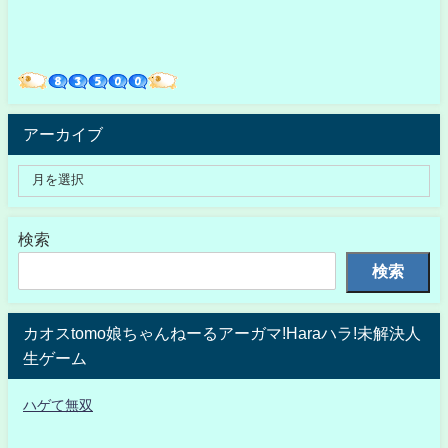
アーカイブ
検索
検索
カオスtomo娘ちゃんねーるアーガマ!Haraハラ!未解決人
生ゲーム
ハゲて無双