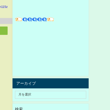
in115z
アーカイブ
検索