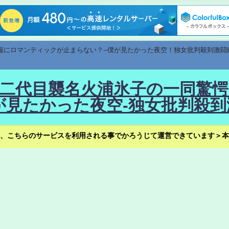
速報にロマンティックが止まらない？--僕が見たかった夜空！独女批判殺到激闘
！--二代目襲名火浦氷子の一同
見たかった夜空-独女批判殺到
、こちらのサービスを利用される事でかろうじて運営できています＞本