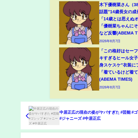
木下優樹菜さん（3
話題”14歳長女の
「14歳とは思えぬ
「優樹菜ちゃんに
など反響(ABEMA TI
2026年8月7日
「この格好はセー
キすぎるヒール女子
身スケスケ”衣装に
「着ているけど着
(ABEMA TIMES)
2026年8月7日
中居正広の現在の姿がヤバすぎた #芸能 #
#ジャニーズ #中居正広