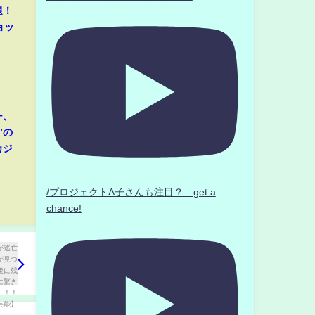
題！
ョッ
ー、
”の
カジ
/プロジェクトA子さんも注目？ get a
chance!