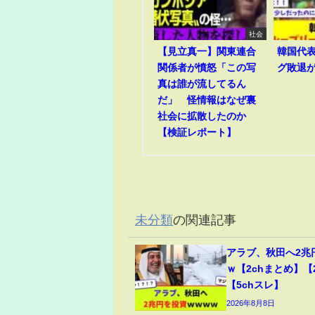
社会
【見立真一】関東連合
韓国代
関係者が憤怒「この写
グ敗退
真は誰が流してるん
だ」 怪情報はなぜ裏
社会に拡散したのか
【検証レポート】
未分類
の関連記事
アラブ、秋田へ2兆
ｗ【2chまとめ】【
【5chスレ】
2026年8月8日