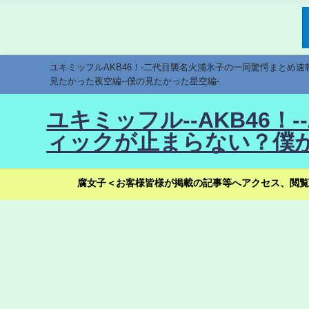
ユキミッフルAKB46！-二代目襲名火浦氷子の一同驚愕まとめ
見たかった夜空編--僕の見たかった星空編-
ユキミッフル--AKB46
ィックが止まらない？僕が
腐女子＜お客様皆様が掲載の記事等へアクセス、閲覧