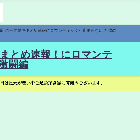
編--の一同驚愕まとめ速報にロマンティックが止まらない？-僕の
驚愕まとめ速報！にロマンテ
激闘編
日は足元が悪い中ご足労頂き誠に有難うございます。