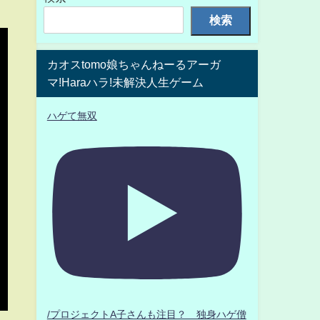
検索
カオスtomo娘ちゃんねーるアーガ
マ!Haraハラ!未解決人生ゲーム
ハゲて無双
/プロジェクトA子さんも注目？ 独身ハゲ僧