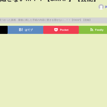
j
はてブ
Pocket
Feedly