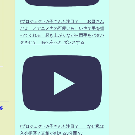
/プロジェクトA子さんも注目？ お母さん
だよ とアニメ声の可愛いらしい声で手を振
ってくれる 起き上がりながら両手をパタパ
タさせて 右へ左へと ダンスする
答
/プロジェクトA子さんも注目？ なぜ私は
入会拒否？真相が刺さる3分間？/