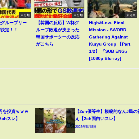
未分類
未分類
未分類
表グループリー
【韓国の反応】W杯グ
High&Low: Final
が決定！！
ループ敗退が決まった
Mission - SWORD
韓国サポーターの反応
Gathering Against
がこちら
Kuryu Group 【Part.
1/2】 『SUB ENG』
[1080p Blu-ray]
円を投資ｗｗｗ
【2ch優等生】模範的なんJ民の
2chスレ】
え【2ch面白いスレ】
2026年8月8日