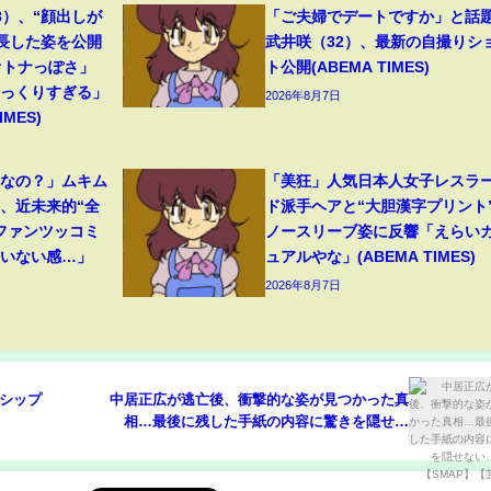
8）、“顔出しが
「ご夫婦でデートですか」と話
成長した姿を公開
武井咲（32）、最新の自撮りシ
オトナっぽさ」
ト公開(ABEMA TIMES)
そっくりすぎる」
2026年8月7日
MES)
フなの？」ムキム
「美狂」人気日本人女子レスラ
、近未来的“全
ド派手ヘアと“大胆漢字プリント
ファンツッコミ
ノースリーブ姿に反響「えらい
ていない感…」
ュアルやな」(ABEMA TIMES)
2026年8月7日
ゴシップ
中居正広が逃亡後、衝撃的な姿が見つかった真
相…最後に残した手紙の内容に驚きを隠せな
い…！！【SMAP】【芸能】