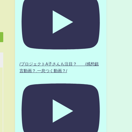
/プロジェクトA子さんも注目？ /感想戯
言動画？.一息つく動画？/