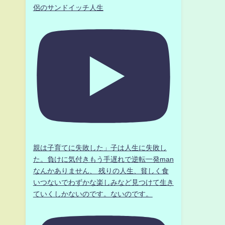
侶のサンドイッチ人生
親は子育てに失敗した」子は人生に失敗し
た。負けに気付きもう手遅れで逆転一発man
なんかありません、 残りの人生、貧しく食
いつないでわずかな楽しみなど見つけて生き
ていくしかないのです。ないのです。