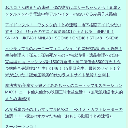
おネコさん的まとめ速報 僕の彼女はエリーちゃん人形！豆腐メ
ンタルメンヘラ電波中年アルバイターのぬいぐるみ男子末路編
アイドッフル！ ワタクシ的まとめ速報 地下格闘アイドルだい
すき！23 ひうらのアニメ放送局101ちゃんねる BNK48 ！
SNH48！JKT48！MNL48！SGO48！GNZ48！STU48！SKE48
ヒウラッフルのハーニーフィニッシュゴミ屋敷補完計画 ＜必殺！
生前整理人！孤立し孤独死からの～特殊清掃・遺品整理への道F
完結編＞ キャッシング計1500万返済：厨二病借金3500万円！う
つ病統合失調症14年生HKT46！！9期研究生、最後のサイト！全
米が泣いた！認知症鬱病60代のラストサイト絶賛！公開中
魔法熟女/美魔女ッ娘メグみみちゃんのニートッフルステーション
MAX！ ニート仙人仙女の映画三昧老後生活！（無職孤独居老人的
まとめ速報Z)]
乙女系腐男子のオカマッフルMAX2- FX！オ・カマトレーダーの
逆襲！！ 極道のオカマたち編（おもしろ動画まとめ速報）
スーパーウンコ！