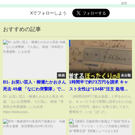
Xでフォローしよう
おすすめの記事
映画
未分類
B1- お笑い芸人・柳瀬たかおさん
1時間半で約73万円を請求 キャ
死去 49歳 「なにわ突撃隊」で人
スト女性は“134杯”注文 急増す
気に、映画『岸和田少年愚連
る「ぼったくり」の手口とは｜
B1- お笑い芸人・柳瀬たかおさん死去 49
「1時間5000円で飲み放題」と声をかけら
歳 「なにわ突撃隊」で人気に、映画『岸
れ、キャバクラ店で実際に請求されたのは
隊』にも出演
TBS NEWS DIG
和田少年愚連隊』にも出演
なんと73万円。賑わいを取り戻してきた
https://www.yout...
繁華街で、いま「ぼった...