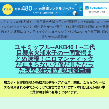
ユキミッフルAKB46！-二代目襲名火浦氷子の一同驚愕まとめ速報にロマンテ
ィックが止まらない？--僕が見たかった夜空！独女批判殺到激闘編--の一同驚
愕まとめ速報にロマンティックが止まらない？-僕の見たかった夜空編--僕の
見たかった星空編-
ユキミッフル--AKB46！--二代
目襲名火浦氷子の一同驚愕ま
とめ速報！にロマンティック
が止まらない？僕が見たかっ
た夜空-独女批判殺到激闘編
腐女子＜お客様皆様が掲載の記事等へアクセス、閲覧、こちらのサービ
スを利用される事でかろうじて運営できています＞本日は足元が悪い中
ご足労頂き誠に有難うございます。