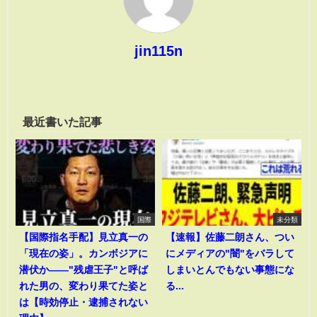
jin115n
最近書いた記事
国際
未分類
【国際指名手配】見立真一の
【速報】佐藤二朗さん、つい
「現在の姿」。カンボジアに
にメディアの"闇"をバラして
潜伏か――"残虐王子"と呼ば
しまいとんでもない事態にな
れた男の、変わり果てた姿と
る...
は【時効停止・逮捕されない