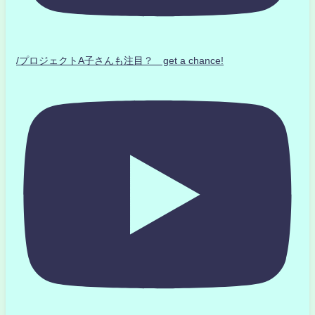
/プロジェクトA子さんも注目？ get a chance!