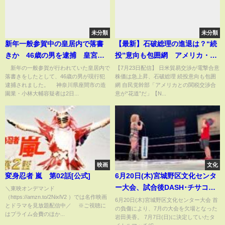
未分類
未分類
新年一般参賀中の皇居内で落書
【最新】石破総理の進退は？“続
きか 46歳の男を逮捕 皇宮警
投”意向も包囲網 アメリカ・ト
察(2025年1月2日)
ランプ大統領と関税交渉“電撃合
新年の一般参賀が行われていた皇居内で
【7月23日配信】 日米貿易交渉が電撃合意
落書きをしたとして、46歳の男が現行犯
株価は急上昇、石破総理 続投意向も包囲
意”【関連ニュースまとめ】
逮捕されました。 神奈川県座間市の造
網 自民党幹部「アメリカとの関税交渉合
園業・小林大輔容疑者は2日...
意が“花道”だ」【N...
映画
文化
変身忍者 嵐 第02話[公式]
6月20日(木)宮城野区文化センタ
ー大会、試合後DASH･チサコの
＼東映オンデマンド
（https://amzn.to/2NixlV2 ）では名作映画
挑戦表明！
6月20日(木)宮城野区文化センター大会 首
とドラマを見放題配信中／ ※ご視聴に
の負傷により、7月の大会を欠場となった
はプライム会費のほか...
岩田美香。 7月7日(日)に決定していたタ