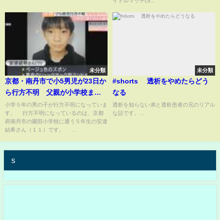
イトルマッチ(S...
未分類
未分類
京都・南丹市で小5男児が23日か
#shorts 透析をやめたらどう
ら行方不明 父親が小学校まで
なる
車で送ったが登校せず 警察が
小学５年の男の子が行方不明になっていま
透析を知らない弟と透析患者の兄のリアル
す。 行方不明になっているのは、京都
な話です。...
行方探す
府南丹市の園部小学校に通う５年生の安達
結希さん（１１）です。 ...
s