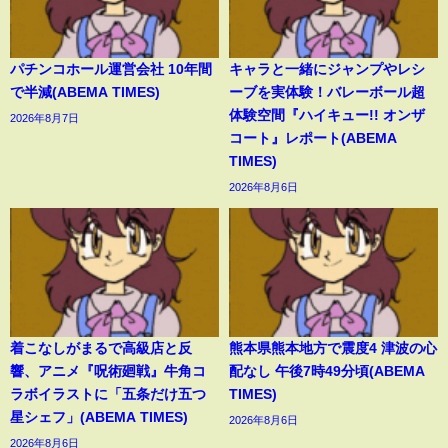
パチンコホール運営会社 10年間
キャラと一緒にジャンプやレシ
で半減(ABEMA TIMES)
ーブを実体験！バレーボール超
体験空間『ハイキュー!! オンザ
2026年8月7日
コート』レポート(ABEMA
TIMES)
2026年8月6日
着こなしがまるで高級店と反
熊本県熊本地方で震度4 津波の心
響、アニメ『呪術廻戦』牛角コ
配なし 午後7時49分頃(ABEMA
ラボイラストに「五条だけ五つ
TIMES)
星シェフ」(ABEMA TIMES)
2026年8月6日
2026年8月6日