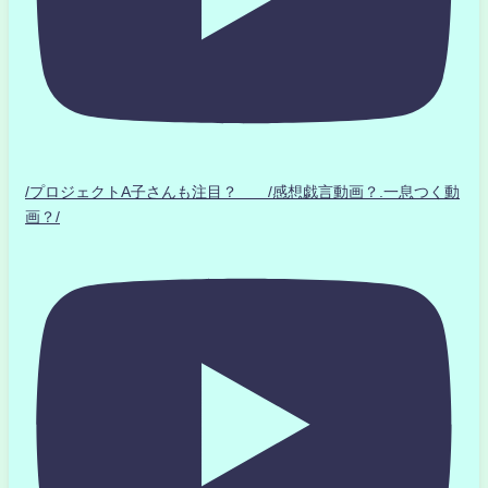
/プロジェクトA子さんも注目？ /感想戯言動画？.一息つく動
画？/