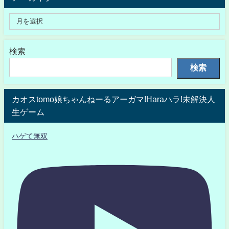
検索
検索
カオスtomo娘ちゃんねーるアーガマ!Haraハラ!未解決人
生ゲーム
ハゲて無双