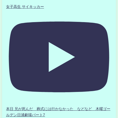
女子高生 サイキッカー
本日 兄が死んだ 葬式には行かなかった などなど 木曜ゴー
ルデン日浦劇場パート7