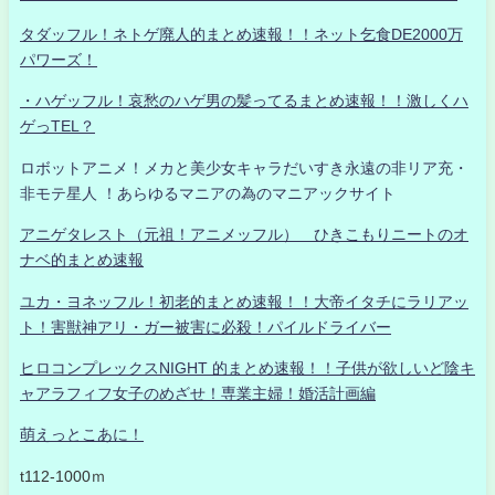
タダッフル！ネトゲ廃人的まとめ速報！！ネット乞食DE2000万
パワーズ！
・ハゲッフル！哀愁のハゲ男の髪ってるまとめ速報！！激しくハ
ゲっTEL？
ロボットアニメ！メカと美少女キャラだいすき永遠の非リア充・
非モテ星人 ！あらゆるマニアの為のマニアックサイト
アニゲタレスト（元祖！アニメッフル） ひきこもりニートのオ
ナベ的まとめ速報
ユカ・ヨネッフル！初老的まとめ速報！！大帝イタチにラリアッ
ト！害獣神アリ・ガー被害に必殺！パイルドライバー
ヒロコンプレックスNIGHT 的まとめ速報！！子供が欲しいど陰キ
ャアラフィフ女子のめざせ！専業主婦！婚活計画編
萌えっとこあに！
t112-1000ｍ