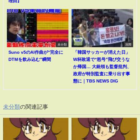
理由】
未分類
国際
Suno v5のAI作曲が“完全に
「韓国サッカーが消えた日」
DTMを飲み込む”瞬間
W杯敗退で“怒号”飛び交うな
か帰国… 大統領も監督批判、
政府が特別監査に乗り出す事
態に｜TBS NEWS DIG
未分類
の関連記事