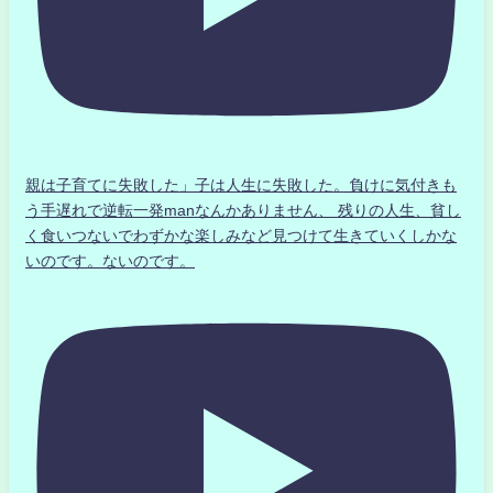
親は子育てに失敗した」子は人生に失敗した。負けに気付きも
う手遅れで逆転一発manなんかありません、 残りの人生、貧し
く食いつないでわずかな楽しみなど見つけて生きていくしかな
いのです。ないのです。