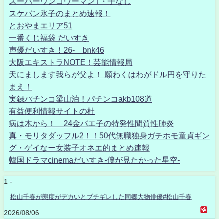
スーパーウンコウーマンT・子なし
スケバン氷子のまとめ速報！
とおやまエリア51
一番くじ福袋 だいすき
声優だいすき！26- bnk46
大阪エキストラNOTE！芸能情報局
天にまします我らが父よ！ 願わくはわがドル円を守りた
まえ！
実録パチンコ梁山泊！パチンコakb108道
有益便利情報サイトの杜
病は木から！ 24金バエ子の特発性間質性肺炎
真・モリタダッフル2！！50代無職独身ガチホモ童貞ギン
グ・ゲイなー女装子オネエ的まとめ速報
韓国ドラマcinemaだいすき-僕が見たかった星空-
1 -
松山千春が態度がデカいとブチギレした同郷大物俳優#松山千春
2026/08/06