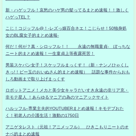
新・ハゲッフル！哀愁のハゲ男の髪ってるまとめ速報！！激しく
ハゲっTEL？
こじ！コジッフル@！-レズっ娘百合ネエ！こじらせ！50独身処
女のBL腐女子的まとめ速報-
何だ！何が？真・シロッフル！！ 永遠の無職童貞- ぼっちな
ニート的まとめ速報！一生童貞上等夜露死苦！
男装スケバン女子！スケッフルまっくす！（新・ナンノひゃくし
きっ!！ビー玉のおいぬさん的まとめ速報） 話題な事件からおも
しろ動画まで取り上げまっくす
ロボットアニメ！メカと美少女キャラだいすき永遠の非リア充・
非モテ星人 ！あらゆるマニアの為のマニアックサイト
ハルッフル-専業主夫的YOUTUBERまとめ速報！キモデブおた
く！初老人の介護生活！激動の1750日
アニゲタレスト（元祖！アニメッフル） ひきこもりニートのオ
ナベ的まとめ速報