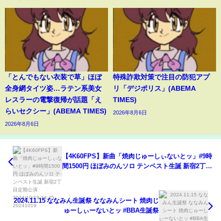
「とんでもない衣装で草」ほぼ
特殊詐欺対策で注目の防犯アプ
全身網タイツ姿…ラテン系美女
リ「デジポリス」(ABEMA
レスラーの電撃復帰が話題「え
TIMES)
らいセクシー」(ABEMA TIMES)
2026年8月6日
2026年8月6日
【4K60FPS】新曲「焼肉じゅーしぃないとッ」#9時
間1500円 ほぼみのんソロ テンペスト生誕 新宿2丁目
定期公演 2024/10/19 14:45 20241019
2024.11.15 ななみん生誕祭 ななみんシート 焼肉じ
ゅーしぃーないとッ #BBA生誕祭