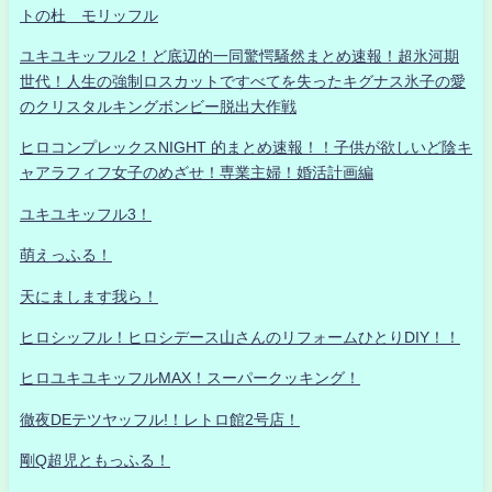
トの杜 モリッフル
ユキユキッフル2！ど底辺的一同驚愕騒然まとめ速報！超氷河期
世代！人生の強制ロスカットですべてを失ったキグナス氷子の愛
のクリスタルキングボンビー脱出大作戦
ヒロコンプレックスNIGHT 的まとめ速報！！子供が欲しいど陰キ
ャアラフィフ女子のめざせ！専業主婦！婚活計画編
ユキユキッフル3！
萌えっふる！
天にまします我ら！
ヒロシッフル！ヒロシデース山さんのリフォームひとりDIY！！
ヒロユキユキッフルMAX！スーパークッキング！
徹夜DEテツヤッフル!！レトロ館2号店！
剛Q超児ともっふる！