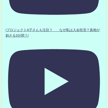
/プロジェクトA子さんも注目？ なぜ私は入会拒否？真相が
刺さる3分間？/