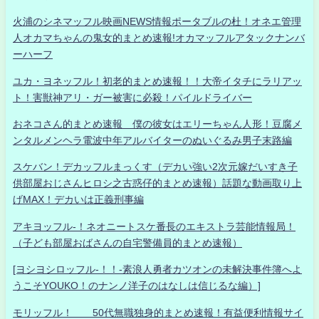
火浦のシネマッフル映画NEWS情報ポータブルの杜！オネエ管理
人オカマちゃんの鬼女的まとめ速報!オカマッフルアタックナンバ
ーハーフ
ユカ・ヨネッフル！初老的まとめ速報！！大帝イタチにラリアッ
ト！害獣神アリ・ガー被害に必殺！パイルドライバー
おネコさん的まとめ速報 僕の彼女はエリーちゃん人形！豆腐メ
ンタルメンヘラ電波中年アルバイターのぬいぐるみ男子末路編
スケバン！デカッフルまっくす（デカい強い2次元嫁だいすき子
供部屋おじさんヒロシ之古惑仔的まとめ速報）話題な動画取り上
げMAX！デカいは正義刑事編
アキヨッフル-！ネオニートスケ番長のエキストラ芸能情報局！
（子ども部屋おばさんの自宅警備員的まとめ速報）
[ヨシヨシロッフル-！！-素浪人勇者カツオンの未解決事件簿へよ
うこそYOUKO！のナンノ洋子のはなしは信じるな編）]
モリッフル！ 50代無職独身的まとめ速報！有益便利情報サイ