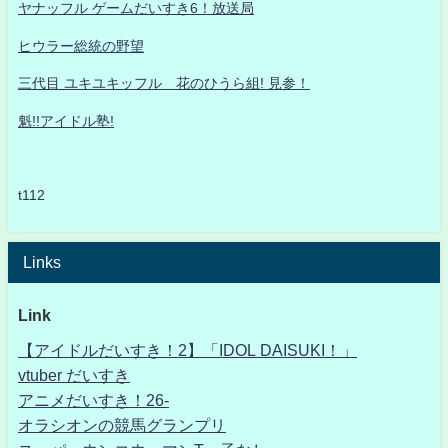
ヤナッフル ゲームだいすき6！放送局
ヒウラー総統の野望
三代目 ユキユキッフル 花のひうら組! 見参！
魁!!アイドル塾!
t112
Links
Link
【アイドルだいすき！2】「IDOL DAISUKI！」
vtuber だいすき
アニメだいすき！26-
オラシオンの競馬グランプリ