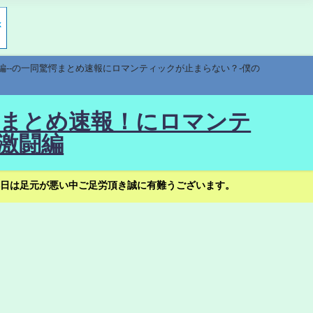
編--の一同驚愕まとめ速報にロマンティックが止まらない？-僕の
驚愕まとめ速報！にロマンテ
激闘編
日は足元が悪い中ご足労頂き誠に有難うございます。