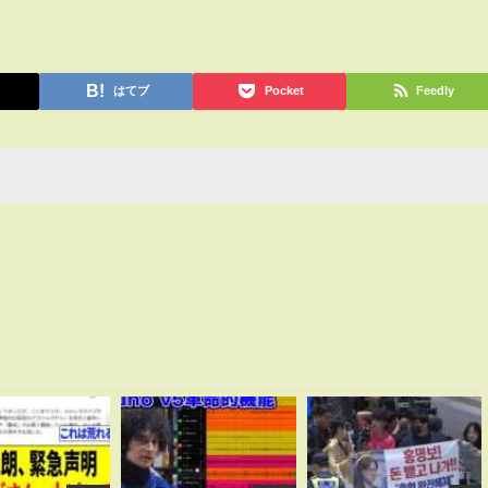
はてブ
Pocket
Feedly