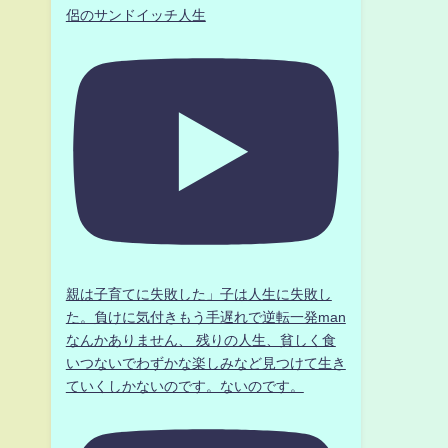
侶のサンドイッチ人生
に
親は子育てに失敗した」子は人生に失敗し
た。負けに気付きもう手遅れで逆転一発man
なんかありません、 残りの人生、貧しく食
いつないでわずかな楽しみなど見つけて生き
ていくしかないのです。ないのです。