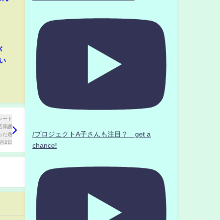
バ
い
/プロジェクトA子さんも注目？ get a
chance!