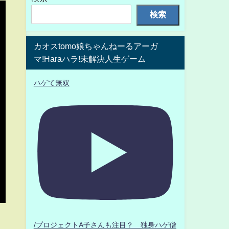
検索
カオスtomo娘ちゃんねーるアーガ
マ!Haraハラ!未解決人生ゲーム
ハゲて無双
に
/プロジェクトA子さんも注目？ 独身ハゲ僧