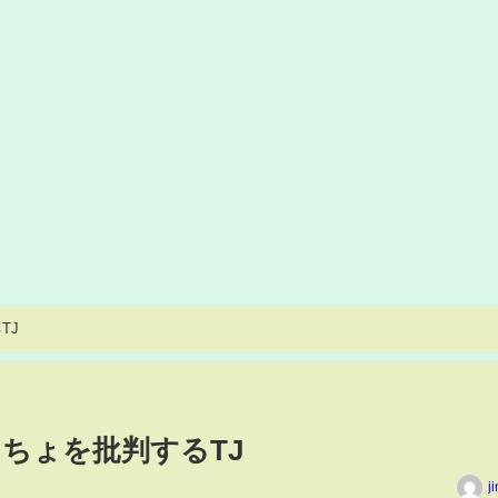
TJ
ちょを批判するTJ
j