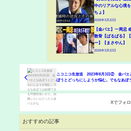
中のリアルな心境
ちょ】
2026年3月22日
【金バエ】一周忌 
散骨【ぱるぱる】
ー】【まさやん】
2026年3月22日
ニコニコ生放送 2023年8月3日② 金バエ
ぼうとどっちにしようか悩む。でもなあぼ
婚できる可能性低いから、結婚したいんだ
金バエかな
Xでフォ
おすすめの記事