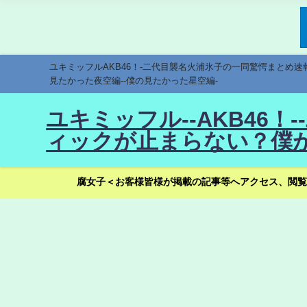
ユキミッフルAKB46！-二代目襲名火浦氷子の一同驚愕まとめ
見たかった夜空編--僕の見たかった星空編-
ユキミッフル--AKB46
ィックが止まらない？僕が
腐女子＜お客様皆様が掲載の記事等へアクセス、閲覧