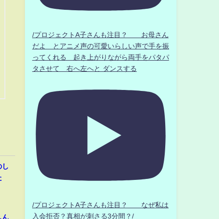
/プロジェクトA子さんも注目？ お母さん
だよ とアニメ声の可愛いらしい声で手を振
ってくれる 起き上がりながら両手をパタパ
タさせて 右へ左へと ダンスする
のし
た
/プロジェクトA子さんも注目？ なぜ私は
入会拒否？真相が刺さる3分間？/
しん