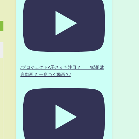
/プロジェクトA子さんも注目？ /感想戯
言動画？.一息つく動画？/