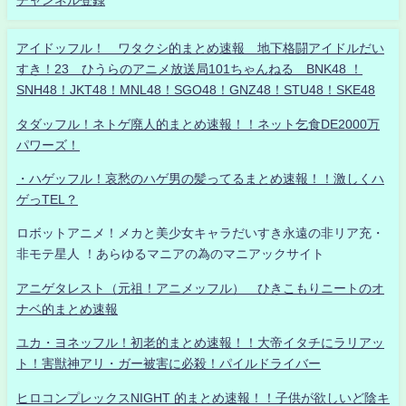
チャンネル登録
アイドッフル！ ワタクシ的まとめ速報 地下格闘アイドルだい
すき！23 ひうらのアニメ放送局101ちゃんねる BNK48 ！
SNH48！JKT48！MNL48！SGO48！GNZ48！STU48！SKE48
タダッフル！ネトゲ廃人的まとめ速報！！ネット乞食DE2000万
パワーズ！
・ハゲッフル！哀愁のハゲ男の髪ってるまとめ速報！！激しくハ
ゲっTEL？
ロボットアニメ！メカと美少女キャラだいすき永遠の非リア充・
非モテ星人 ！あらゆるマニアの為のマニアックサイト
アニゲタレスト（元祖！アニメッフル） ひきこもりニートのオ
ナベ的まとめ速報
ユカ・ヨネッフル！初老的まとめ速報！！大帝イタチにラリアッ
ト！害獣神アリ・ガー被害に必殺！パイルドライバー
ヒロコンプレックスNIGHT 的まとめ速報！！子供が欲しいど陰キ