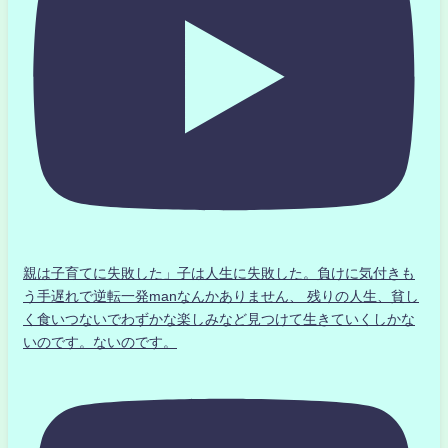
親は子育てに失敗した」子は人生に失敗した。負けに気付きも
う手遅れで逆転一発manなんかありません、 残りの人生、貧し
く食いつないでわずかな楽しみなど見つけて生きていくしかな
いのです。ないのです。