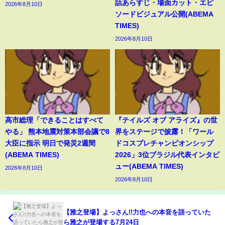
話あらすじ・場面カット・エピ
2026年8月10日
ソードビジュアル公開(ABEMA
TIMES)
2026年8月10日
高市総理「できることはすべて
『テイルズ オブ アライズ』の世
やる」 熊本地震対策本部会議で8
界をステージで披露！「ワール
大臣に指示 明日で発災2週間
ドコスプレチャンピオンシップ
(ABEMA TIMES)
2026」3位ブラジル代表インタビ
ュー(ABEMA TIMES)
2026年8月10日
2026年8月10日
【雅之登場】よっさん!!力也への本音を語っていた
ら雅之が登場する7月24日