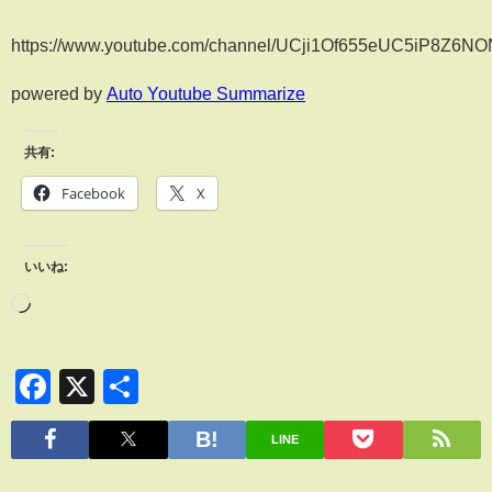
https://www.youtube.com/channel/UCji1Of655eUC5iP8Z6N
powered by
Auto Youtube Summarize
共有:
Facebook
X
いいね:
Facebook
X
共
有
LINE