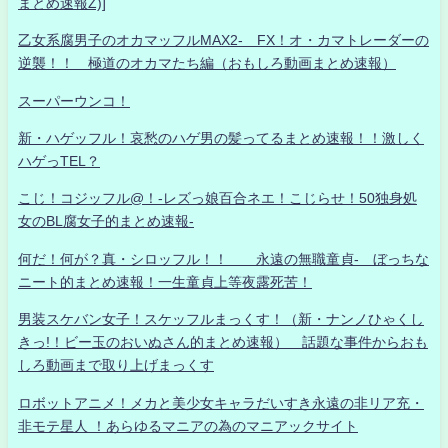
まとめ速報Z)]
乙女系腐男子のオカマッフルMAX2- FX！オ・カマトレーダーの
逆襲！！ 極道のオカマたち編（おもしろ動画まとめ速報）
スーパーウンコ！
新・ハゲッフル！哀愁のハゲ男の髪ってるまとめ速報！！激しく
ハゲっTEL？
こじ！コジッフル@！-レズっ娘百合ネエ！こじらせ！50独身処
女のBL腐女子的まとめ速報-
何だ！何が？真・シロッフル！！ 永遠の無職童貞- ぼっちな
ニート的まとめ速報！一生童貞上等夜露死苦！
男装スケバン女子！スケッフルまっくす！（新・ナンノひゃくし
きっ!！ビー玉のおいぬさん的まとめ速報） 話題な事件からおも
しろ動画まで取り上げまっくす
ロボットアニメ！メカと美少女キャラだいすき永遠の非リア充・
非モテ星人 ！あらゆるマニアの為のマニアックサイト