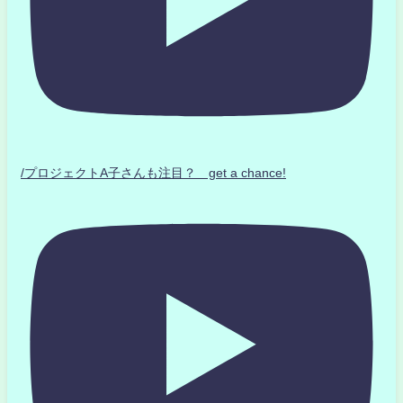
/プロジェクトA子さんも注目？ get a chance!