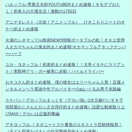
ハルッフル-専業主夫的YOUTUBERまとめ速報！キモデブおた
く！初老人の介護生活！激動の1750日
アニゲタレスト（元祖！アニメッフル） ひきこもりニートのオ
ナベ的まとめ速報
火浦のシネマッフル映画NEWS情報ポータブルの杜！オネエ管理
人オカマちゃんの鬼女的まとめ速報!オカマッフルアタックナンバ
ーハーフ
ユカ・ヨネッフル！初老的まとめ速報！！大帝イタチにラリアッ
ト！害獣神アリ・ガー被害に必殺！パイルドライバー
おネコさん的まとめ速報 僕の彼女はエリーちゃん人形！豆腐メ
ンタルメンヘラ電波中年アルバイターのぬいぐるみ男子末路編
スケバン！デカッフルまっくす（デカい強い2次元嫁だいすき子
供部屋おじさんヒロシ之古惑仔的まとめ速報）話題な動画取り上
げMAX！デカいは正義刑事編
アキヨッフル-！ネオニートスケ番長のエキストラ芸能情報局！
（子ども部屋おばさんの自宅警備員的まとめ速報）