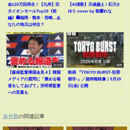
㊗️120万回再生！【九州】巨
【AI演歌】天城越え / 石川さ
大イオンモールTop10《前
ゆり cover by 朝霧れな
編》🛍️福岡・熊本・宮崎…あ
なたの地元は何位？
未分類
国際
【森保監督帰国会見４】韓国
映画 『TOKYO BURST-犯罪
メディアの質問に「褒める報
都市-』／超特報映像｜5月29
道をしてあげて」洪明甫監督
日(金) 公開
への言葉も
未分類
の関連記事