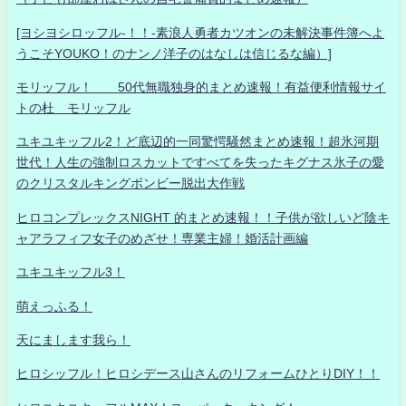
[ヨシヨシロッフル-！！-素浪人勇者カツオンの未解決事件簿へよ
うこそYOUKO！のナンノ洋子のはなしは信じるな編）]
モリッフル！ 50代無職独身的まとめ速報！有益便利情報サイ
トの杜 モリッフル
ユキユキッフル2！ど底辺的一同驚愕騒然まとめ速報！超氷河期
世代！人生の強制ロスカットですべてを失ったキグナス氷子の愛
のクリスタルキングボンビー脱出大作戦
ヒロコンプレックスNIGHT 的まとめ速報！！子供が欲しいど陰キ
ャアラフィフ女子のめざせ！専業主婦！婚活計画編
ユキユキッフル3！
萌えっふる！
天にまします我ら！
ヒロシッフル！ヒロシデース山さんのリフォームひとりDIY！！