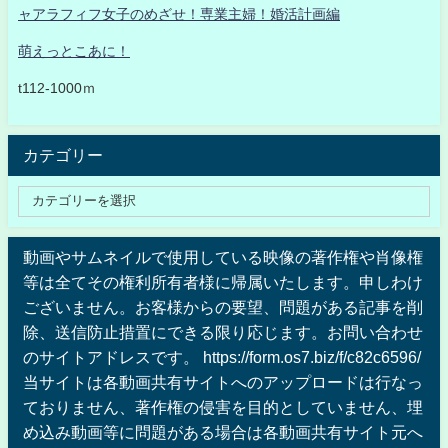
ャアラフィフ女子のめざせ！専業主婦！婚活計画編
萌えっとこあに！
t112-1000ｍ
カテゴリー
動画やサムネイルで使用している映像の著作権や肖像権
等は全てその権利所有者様に帰属いたします。申しわけ
ございません。お客様からの要望、問題がある記事を削
除、送信防止措置にできる限り応じます。お問い合わせ
のサイトアドレスです。 https://form.os7.biz/f/c82c6596/
当サイトは各動画共有サイトへのアップロードは行なっ
ておりません、著作権の侵害を目的としていません、埋
め込み動画等に問題がある場合は各動画共有サイト元へ