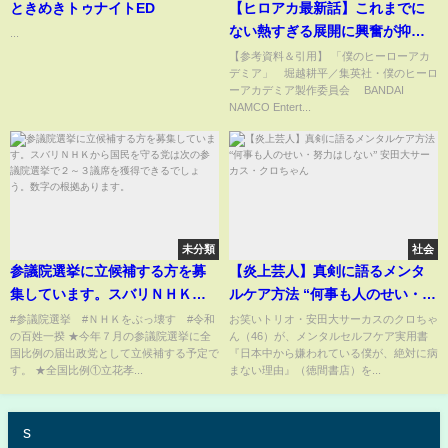
ときめきトゥナイトED
【ヒロアカ最新話】これまでに
ない熱すぎる展開に興奮が抑え
...
られない読者の反応集
【参考資料＆引用】 「僕のヒーローアカ
デミア」©堀越耕平／集英社・僕のヒーロ
ーアカデミア製作委員会 ©BANDAI
NAMCO Entert...
未分類
社会
参議院選挙に立候補する方を募
【炎上芸人】真剣に語るメンタ
集しています。スバリＮＨＫか
ルケア方法 “何事も人のせい・努
ら国民を守る党は次の参議院選
力はしない” 安田大サーカス・ク
#参議院選挙 #ＮＨＫをぶっ壊す #令和
お笑いトリオ・安田大サーカスのクロちゃ
の百姓一揆 ★今年７月の参議院選挙に全
ん（46）が、メンタルセルフケア実用書
挙で２～３議席を獲得できるで
ロちゃん
国比例の届出政党として立候補する予定で
『日本中から嫌われている僕が、絶対に病
しょう。数字の根拠あります。
す。 ★全国比例①立花孝...
まない理由』（徳間書店）を...
s