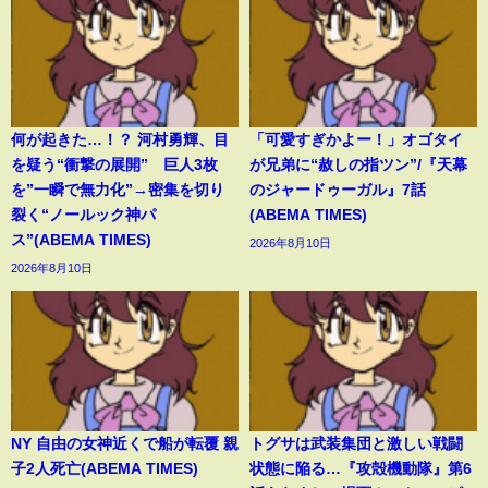
何が起きた…！？ 河村勇輝、目
「可愛すぎかよー！」オゴタイ
を疑う“衝撃の展開” 巨人3枚
が兄弟に“赦しの指ツン”/『天幕
を”一瞬で無力化”→密集を切り
のジャードゥーガル』7話
裂く“ノールック神パ
(ABEMA TIMES)
ス”(ABEMA TIMES)
2026年8月10日
2026年8月10日
NY 自由の女神近くで船が転覆 親
トグサは武装集団と激しい戦闘
子2人死亡(ABEMA TIMES)
状態に陥る…『攻殻機動隊』第6