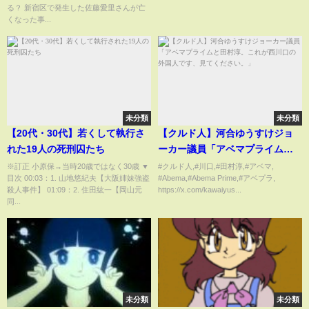
る？ 新宿区で発生した佐藤愛里さんが亡
くなった事...
未分類
未分類
【20代・30代】若くして執行さ
【クルド人】河合ゆうすけジョ
れた19人の死刑囚たち
ーカー議員「アベマプライムと
田村淳。これが西川口の外国人
※訂正 小原保→当時20歳ではなく30歳 ▼
#クルド人,#川口,#田村淳,#アベマ,
目次 00:03：1. 山地悠紀夫【大阪姉妹強盗
#Abema,#Abema Prime,#アベプラ,
です、見てください。」
殺人事件】 01:09：2. 住田紘一【岡山元
https://x.com/kawaiyus...
同...
未分類
未分類