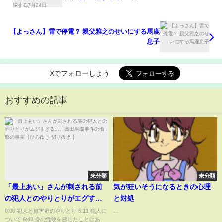
【よっさん】雷で停電？ 親父雅之のせいにする馬鹿
息子
Xでフォローしよう
おすすめの記事
未分類
未分類
「最上あい」さんが刺される前
気が狂いそうになるときの心理
の犯人とのやりとりがエグすぎ
と対処
る…。高田馬場事件の衝撃の事
0:00 犯人と被害者のやりとり 6:11 犯人に
...
ついて 6:48 身の危険を感じたことはあ
実【ひろゆき 切り抜き 】