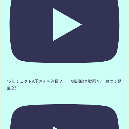
/プロジェクトA子さんも注目？ /感想戯言動画？.一息つく動
画？/