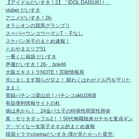
【アイドルだいすき！2】「IDOL DAISUKI！」
vtuber だいすき
アニメだいすき！26-
オラシオンの競馬グランプリ
スーパーウンコウーマンT・子なし
スケバン氷子のまとめ速報！
とおやまエリア51
一番くじ福袋 だいすき
声優だいすき！26- bnk46
大阪エキストラNOTE！芸能情報局
天にまします我らが父よ！ 願わくはわがドル円を守りた
まえ！
実録パチンコ梁山泊！パチンコakb108道
有益便利情報サイトの杜
病は木から！ 24金バエ子の特発性間質性肺炎
真・モリタダッフル2！！50代無職独身ガチホモ童貞ギン
グ・ゲイなー女装子オネエ的まとめ速報
韓国ドラマcinemaだいすき-僕が見たかった星空-