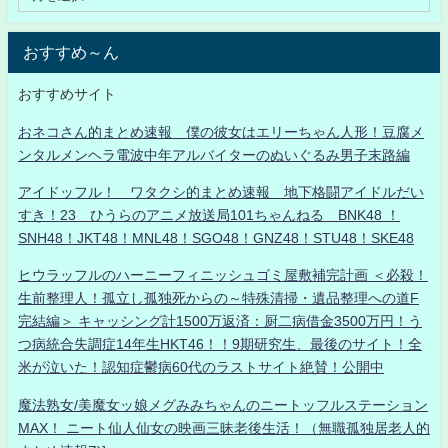
おすすめ～ん
おすすめサイト
おネコさん的まとめ速報 僕の彼女はエリーちゃん人形！豆腐メ
ンタルメンヘラ電波中年アルバイターのぬいぐるみ男子末路編
アイドッフル！ ワタクシ的まとめ速報 地下格闘アイドルだい
すき！23 ひうらのアニメ放送局101ちゃんねる BNK48 ！
SNH48！JKT48！MNL48！SGO48！GNZ48！STU48！SKE48
ヒウラッフルのハーニーフィニッシュゴミ屋敷補完計画 ＜必殺！
生前整理人！孤立し孤独死からの～特殊清掃・遺品整理への道F
完結編＞ キャッシング計1500万返済：厨二病借金3500万円！う
つ病統合失調症14年生HKT46！！9期研究生、最後のサイト！全
米が泣いた！認知症鬱病60代のラストサイト絶賛！公開中
魔法熟女/美魔女ッ娘メグみみちゃんのニートッフルステーション
MAX！ ニート仙人仙女の映画三昧老後生活！（無職孤独居老人的