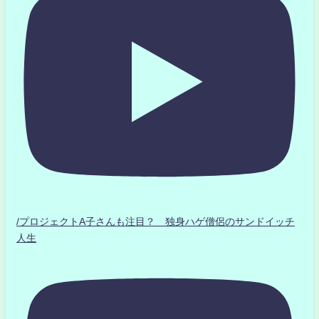
/プロジェクトA子さんも注目？ 独身ハゲ僧侶のサンドイッチ
人生