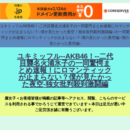
ユキミッフルAKB46！-二代目襲名火浦氷子の一同驚愕まとめ速報にロマンテ
ィックが止まらない？--僕が見たかった夜空！独女批判殺到激闘編--の一同驚
愕まとめ速報にロマンティックが止まらない？-僕の見たかった夜空編--僕の
見たかった星空編-
ユキミッフル--AKB46！--二代
目襲名火浦氷子の一同驚愕ま
とめ速報！にロマンティック
が止まらない？僕が見たかっ
た夜空-独女批判殺到激闘編
腐女子＜お客様皆様が掲載の記事等へアクセス、閲覧、こちらのサービ
スを利用される事でかろうじて運営できています＞本日は足元が悪い中
ご足労頂き誠に有難うございます。