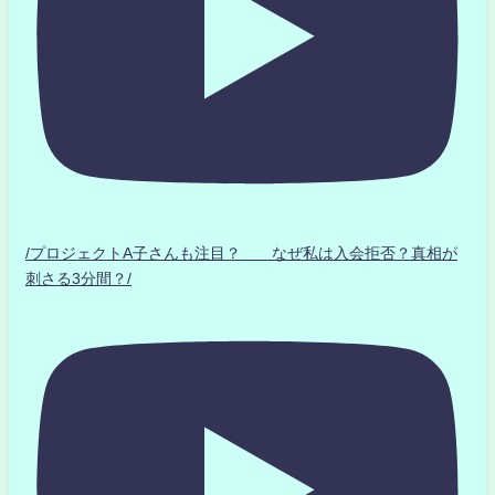
/プロジェクトA子さんも注目？ なぜ私は入会拒否？真相が
刺さる3分間？/