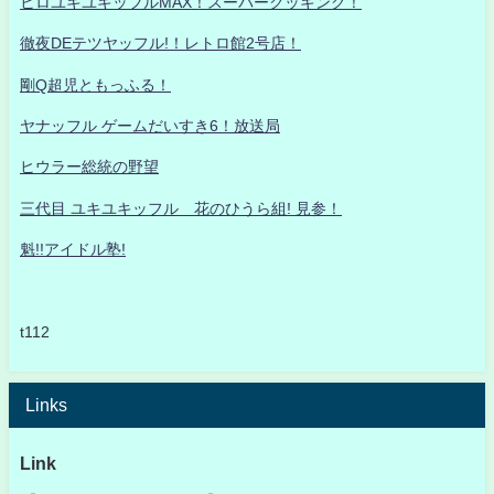
ヒロユキユキッフルMAX！スーパークッキング！
徹夜DEテツヤッフル!！レトロ館2号店！
剛Q超児ともっふる！
ヤナッフル ゲームだいすき6！放送局
ヒウラー総統の野望
三代目 ユキユキッフル 花のひうら組! 見参！
魁!!アイドル塾!
t112
Links
Link