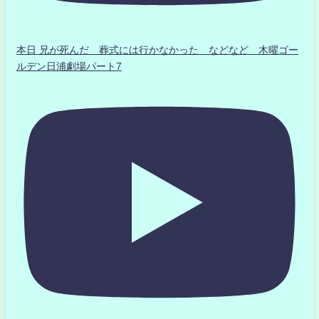
本日 兄が死んだ 葬式には行かなかった などなど 木曜ゴー
ルデン日浦劇場パート7