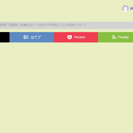
j
はてブ
Pocket
Feedly