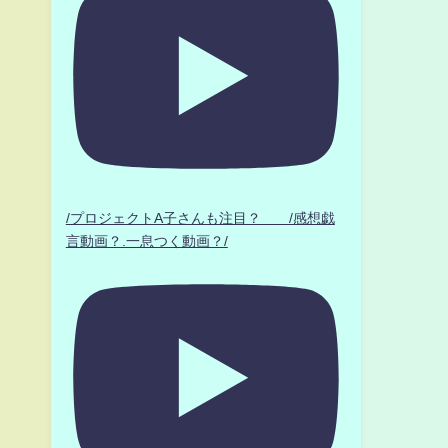
/プロジェクトA子さんも注目？ /感想戯
言動画？.一息つく動画？/