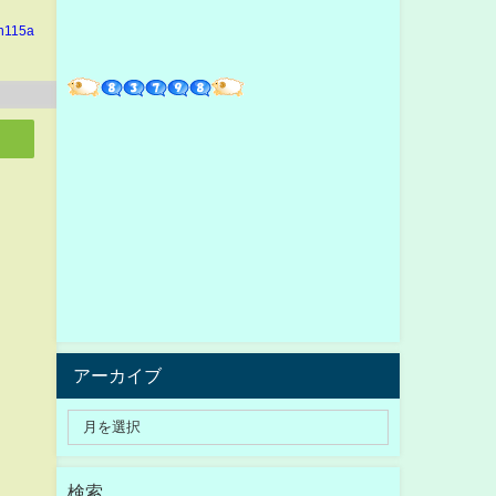
in115a
アーカイブ
検索