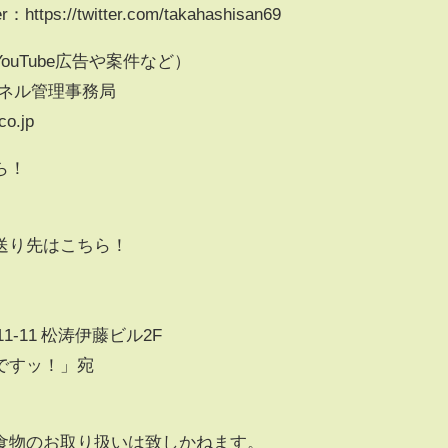
://twitter.com/takahashisan69
uTube広告や案件など）
ンネル管理事務局
co.jp
ら！
送り先はこちら！
11-11 松涛伊藤ビル2F
ですッ！」宛
食物のお取り扱いは致しかねます。