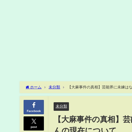
ホーム
未分類
【大麻事件の真相】芸能界に未練はない
未分類
Facebook
【大麻事件の真相】芸能
post
んの現在について