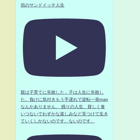
侶のサンドイッチ人生
親は子育てに失敗した」子は人生に失敗し
た。負けに気付きもう手遅れで逆転一発man
なんかありません、 残りの人生、貧しく食
いつないでわずかな楽しみなど見つけて生き
ていくしかないのです。ないのです。