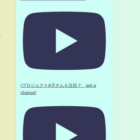
は
/プロジェクトA子さんも注目？ get a
chance!