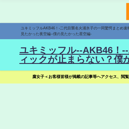
ユキミッフルAKB46！-二代目襲名火浦氷子の一同驚愕まとめ
見たかった夜空編--僕の見たかった星空編-
ユキミッフル--AKB46
ィックが止まらない？僕が
腐女子＜お客様皆様が掲載の記事等へアクセス、閲覧