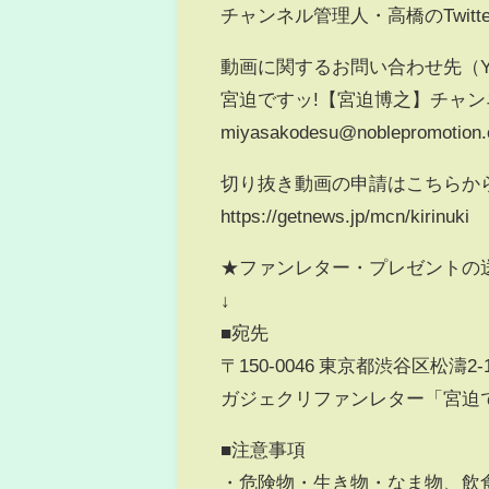
チャンネル管理人・高橋のTwitter：https
動画に関するお問い合わせ先（Yo
宮迫ですッ!【宮迫博之】チャ
miyasakodesu@noblepromotion.
切り抜き動画の申請はこちらか
https://getnews.jp/mcn/kirinuki
★ファンレター・プレゼントの
↓
■宛先
〒150-0046 東京都渋谷区松濤2-
ガジェクリファンレター「宮迫
■注意事項
・危険物・生き物・なま物、飲