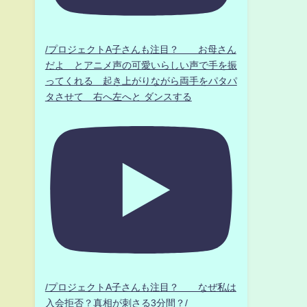
/プロジェクトA子さんも注目？ お母さん
だよ とアニメ声の可愛いらしい声で手を振
ってくれる 起き上がりながら両手をパタパ
タさせて 右へ左へと ダンスする
/プロジェクトA子さんも注目？ なぜ私は
入会拒否？真相が刺さる3分間？/