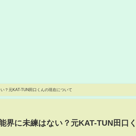
？元KAT-TUN田口くんの現在について
界に未練はない？元KAT-TUN田口