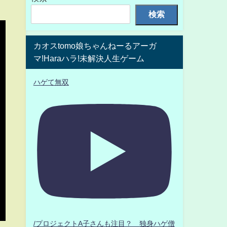
検索
カオスtomo娘ちゃんねーるアーガ
マ!Haraハラ!未解決人生ゲーム
ハゲて無双
/プロジェクトA子さんも注目？ 独身ハゲ僧