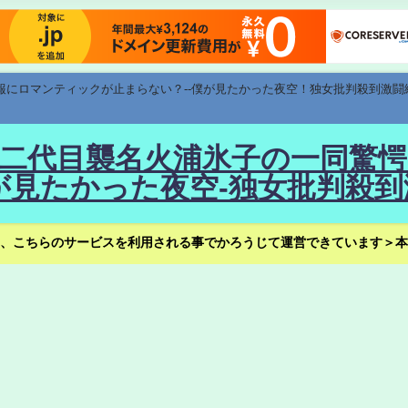
速報にロマンティックが止まらない？--僕が見たかった夜空！独女批判殺到激闘
！--二代目襲名火浦氷子の一同
見たかった夜空-独女批判殺到
、こちらのサービスを利用される事でかろうじて運営できています＞本