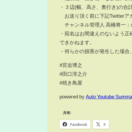
・３辺(幅、高さ、奥行き)の合計
お送り頂く前に下記Twitter
チャンネル管理人 高橋将一：@Tak
・宛名はお間違えのないよう正
できかねます。
・何らかの損害が発生した場合
#宮迫博之
#田口淳之介
#焼き鳥屋
powered by
Auto Youtube Summa
共有:
Facebook
X