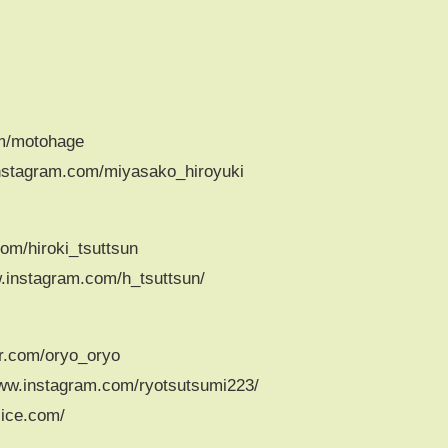
m/motohage
tagram.com/miyasako_hiroyuki
m/hiroki_tsuttsun
nstagram.com/h_tsuttsun/
.com/oryo_oryo
instagram.com/ryotsutsumi223/
ce.com/