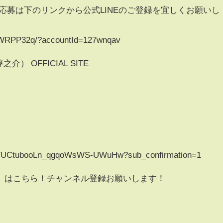
!のご応募は下のリンクから公式LINEのご登録を宜しくお願いし
1-kWRPP32q/?accountId=127wnqav
之介） OFFICIAL SITE
nel/UCtubooLn_qgqoWsWS-UWuHw?sub_confirmation=1
』はこちら！チャンネル登録お願いします！