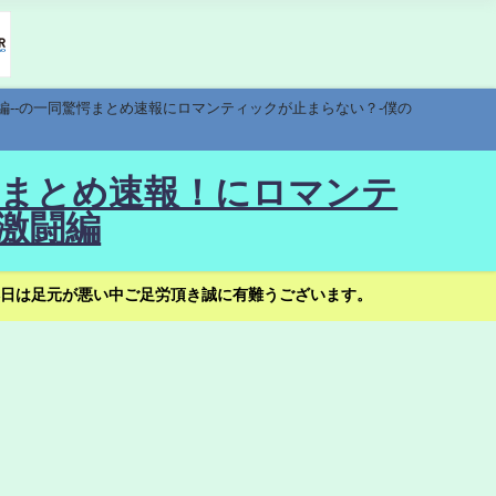
編--の一同驚愕まとめ速報にロマンティックが止まらない？-僕の
驚愕まとめ速報！にロマンテ
激闘編
日は足元が悪い中ご足労頂き誠に有難うございます。