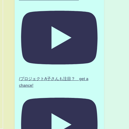
/プロジェクトA子さんも注目？ get a
chance!