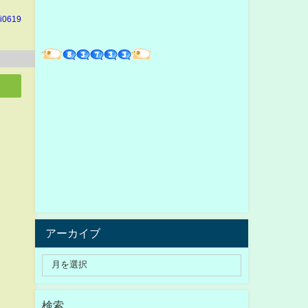
hi0619
アーカイブ
検索