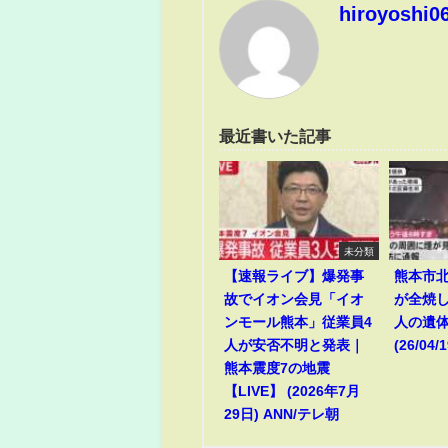
hiroyoshi0
最近書いた記事
未分類
【速報ライブ】爆発事
熊本市
故でイオン会見「イオ
が全焼
ンモール熊本」従業員4
人の遺
人が安否不明と発表｜
(26/04/1
熊本震度7の地震
【LIVE】 (2026年7月
29日) ANN/テレ朝