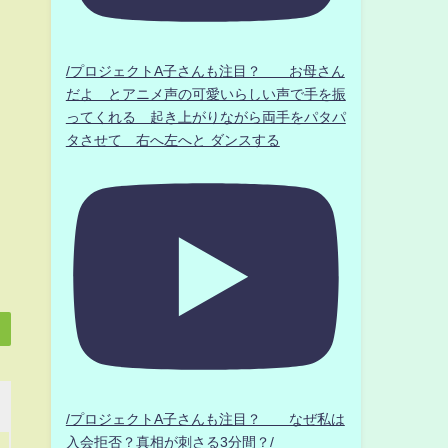
/プロジェクトA子さんも注目？ お母さん
だよ とアニメ声の可愛いらしい声で手を振
ってくれる 起き上がりながら両手をパタパ
タさせて 右へ左へと ダンスする
/プロジェクトA子さんも注目？ なぜ私は
入会拒否？真相が刺さる3分間？/