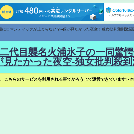
速報にロマンティックが止まらない？--僕が見たかった夜空！独女批判殺到激闘
！--二代目襲名火浦氷子の一同
見たかった夜空-独女批判殺到
、こちらのサービスを利用される事でかろうじて運営できています＞本