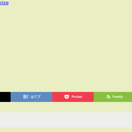
rize
はてブ
Pocket
Feedly