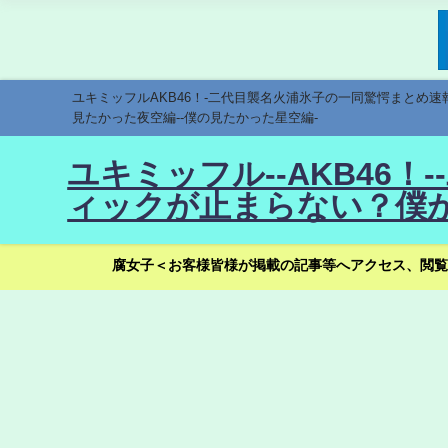
ユキミッフルAKB46！-二代目襲名火浦氷子の一同驚愕まとめ
見たかった夜空編--僕の見たかった星空編-
ユキミッフル--AKB46
ィックが止まらない？僕が
腐女子＜お客様皆様が掲載の記事等へアクセス、閲覧