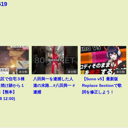
619
未分類
未分類
未分類
北区で住宅３棟
八田與一を逮捕した人
【Suno v5】最新版
し焼け跡から１
達の末路…#八田與一 #
Replace Sectionで歌
体【熊本】
逮捕
詞を修正しよう！
9 12:00)