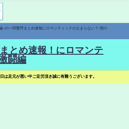
編--の一同驚愕まとめ速報にロマンティックが止まらない？-僕の
驚愕まとめ速報！にロマンテ
激闘編
日は足元が悪い中ご足労頂き誠に有難うございます。