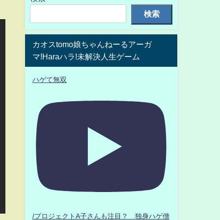
検索
カオスtomo娘ちゃんねーるアーガ
マ!Haraハラ!未解決人生ゲーム
ハゲて無双
/プロジェクトA子さんも注目？ 独身ハゲ僧