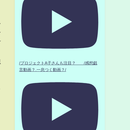
ん
ん
れ
返
/プロジェクトA子さんも注目？ /感想戯
言動画？.一息つく動画？/
ら