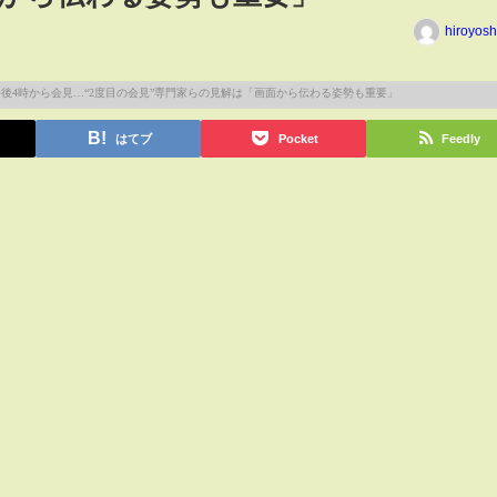
hiroyos
はてブ
Pocket
Feedly