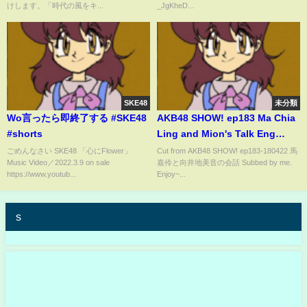
けします。「時代の風をキ...
_JgKheD...
SKE48
未分類
Wo言ったら即終了する #SKE48
AKB48 SHOW! ep183 Ma Chia
#shorts
Ling and Mion's Talk Eng
Subbedー馬嘉伶と向井地美音の
ごめんなさい SKE48 「心にFlower」
Cut from AKB48 SHOW! ep183-180422 馬
Music Video／2022.3.9 on sale
嘉伶と向井地美音の会話 Subbed by me.
会話
https://www.youtub...
Enjoy~...
s