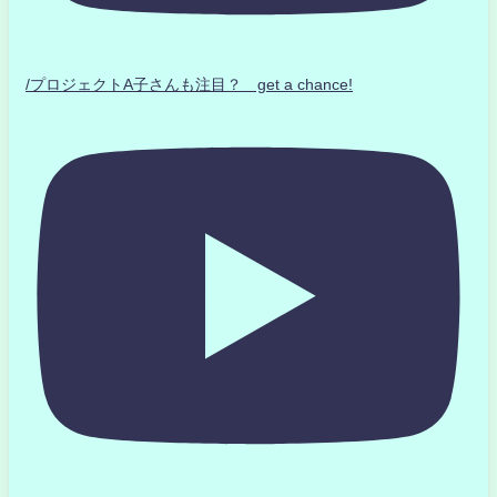
/プロジェクトA子さんも注目？ get a chance!