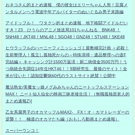
おネコさん的まとめ速報 僕の彼女はエリーちゃん人形！豆腐メ
ンタルメンヘラ電波中年アルバイターのぬいぐるみ男子末路編
アイドッフル！ ワタクシ的まとめ速報 地下格闘アイドルだい
すき！23 ひうらのアニメ放送局101ちゃんねる BNK48 ！
SNH48！JKT48！MNL48！SGO48！GNZ48！STU48！SKE48
ヒウラッフルのハーニーフィニッシュゴミ屋敷補完計画 ＜必殺！
生前整理人！孤立し孤独死からの～特殊清掃・遺品整理への道F
完結編＞ キャッシング計1500万返済：厨二病借金3500万円！う
つ病統合失調症14年生HKT46！！9期研究生、最後のサイト！全
米が泣いた！認知症鬱病60代のラストサイト絶賛！公開中
魔法熟女/美魔女ッ娘メグみみちゃんのニートッフルステーション
MAX！ ニート仙人仙女の映画三昧老後生活！（無職孤独居老人的
まとめ速報Z)]
乙女系腐男子のオカマッフルMAX2- FX！オ・カマトレーダーの
逆襲！！ 極道のオカマたち編（おもしろ動画まとめ速報）
スーパーウンコ！