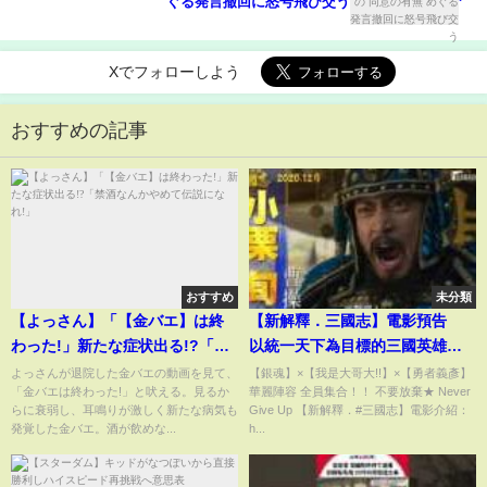
ぐる発言撤回に怒号飛び交う
Xでフォローしよう
おすすめの記事
おすすめ
未分類
【よっさん】「【金バエ】は終
【新解釋．三國志】電影預告
わった!」新たな症状出る!?「禁
以統一天下為目標的三國英雄們
酒なんかやめて伝説になれ!」
開戰啦！ 12月 沒想到是喜劇！
よっさんが退院した金バエの動画を見て、
【銀魂】×【我是大哥大!!】×【勇者義彥】
「金バエは終わった!」と吠える。見るか
華麗陣容 全員集合！！ 不要放棄★ Never
らに衰弱し、耳鳴りが激しく新たな病気も
Give Up 【新解釋．#三國志】電影介紹：
発覚した金バエ。酒が飲めな...
h...