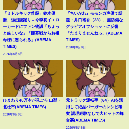
「ミドルキック炸裂」鈴木優
『ちいかわ』モモンガ声優で話
磨、強烈腹蹴り→今季初イエロ
題・井口裕香（38）、無防備な
ーカードにファン物議「ちょっ
グラビアオフショットに反響
と厳しいな」「開幕戦からお祖
「たまりませんねっ」(ABEMA
母様に怒られる」(ABEMA
TIMES)
TIMES)
2026年8月8日
2026年8月8日
ひまわり40万本が見ごろ 山梨・
元トラック運転手（64）AIを活
北杜市(ABEMA TIMES)
用して絶品バーガーのレシピ考
案 調理経験なしで大ヒットの舞
2026年8月8日
台裏(ABEMA TIMES)
2026年8月8日