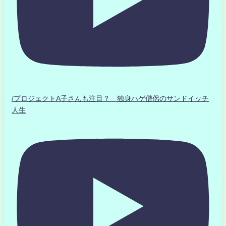
/プロジェクトA子さんも注目？ 独身ハゲ僧侶のサンドイッチ
人生