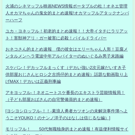
火浦のシネマッフル映画NEWS情報ポータブルの杜！オネエ管理
人オカマちゃんの鬼女的まとめ速報!オカマッフルアタックナンバ
ーハーフ
ユカ・ヨネッフル！初老的まとめ速報！！大帝イタチにラリアッ
ト！害獣神アリ・ガー被害に必殺！パイルドライバー
おネコさん的まとめ速報 僕の彼女はエリーちゃん人形！豆腐メ
ンタルメンヘラ電波中年アルバイターのぬいぐるみ男子末路編
スケバン！デカッフルまっくす（デカい強い2次元嫁だいすき子
供部屋おじさんヒロシ之古惑仔的まとめ速報）話題な動画取り上
げMAX！デカいは正義刑事編
アキヨッフル-！ネオニートスケ番長のエキストラ芸能情報局！
（子ども部屋おばさんの自宅警備員的まとめ速報）
[ヨシヨシロッフル-！！-素浪人勇者カツオンの未解決事件簿へよ
うこそYOUKO！のナンノ洋子のはなしは信じるな編）]
モリッフル！ 50代無職独身的まとめ速報！有益便利情報サイ