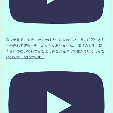
親は子育てに失敗した」子は人生に失敗した。負けに気付きも
う手遅れで逆転一発manなんかありません、 残りの人生、貧し
く食いつないでわずかな楽しみなど見つけて生きていくしかな
いのです。ないのです。