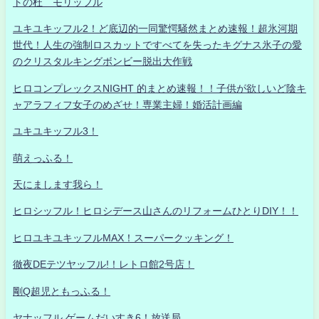
トの杜 モリッフル
ユキユキッフル2！ど底辺的一同驚愕騒然まとめ速報！超氷河期
世代！人生の強制ロスカットですべてを失ったキグナス氷子の愛
のクリスタルキングボンビー脱出大作戦
ヒロコンプレックスNIGHT 的まとめ速報！！子供が欲しいど陰キ
ャアラフィフ女子のめざせ！専業主婦！婚活計画編
ユキユキッフル3！
萌えっふる！
天にまします我ら！
ヒロシッフル！ヒロシデース山さんのリフォームひとりDIY！！
ヒロユキユキッフルMAX！スーパークッキング！
徹夜DEテツヤッフル!！レトロ館2号店！
剛Q超児ともっふる！
ヤナッフル ゲームだいすき6！放送局