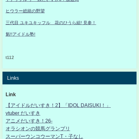
ヒウラー総統の野望
三代目 ユキユキッフル 花のひうら組! 見参！
魁!!アイドル塾!
t112
Links
Link
【アイドルだいすき！2】「IDOL DAISUKI！」
vtuber だいすき
アニメだいすき！26-
オラシオンの競馬グランプリ
スーパーウンコウーマンT・子なし