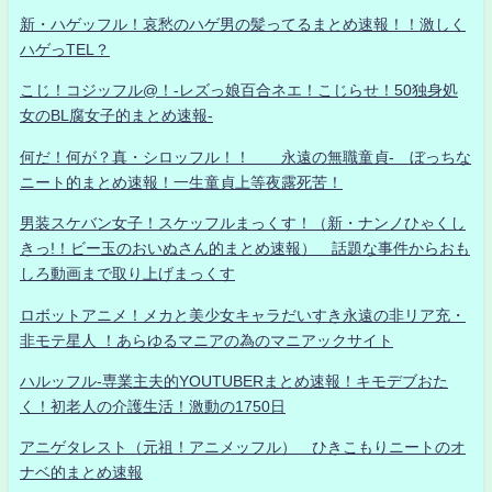
新・ハゲッフル！哀愁のハゲ男の髪ってるまとめ速報！！激しく
ハゲっTEL？
こじ！コジッフル@！-レズっ娘百合ネエ！こじらせ！50独身処
女のBL腐女子的まとめ速報-
何だ！何が？真・シロッフル！！ 永遠の無職童貞- ぼっちな
ニート的まとめ速報！一生童貞上等夜露死苦！
男装スケバン女子！スケッフルまっくす！（新・ナンノひゃくし
きっ!！ビー玉のおいぬさん的まとめ速報） 話題な事件からおも
しろ動画まで取り上げまっくす
ロボットアニメ！メカと美少女キャラだいすき永遠の非リア充・
非モテ星人 ！あらゆるマニアの為のマニアックサイト
ハルッフル-専業主夫的YOUTUBERまとめ速報！キモデブおた
く！初老人の介護生活！激動の1750日
アニゲタレスト（元祖！アニメッフル） ひきこもりニートのオ
ナベ的まとめ速報