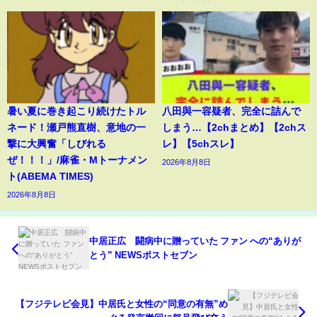
暑い夏に巻き起こり続けたトル
八田與一容疑者、完全に詰んで
ネード！瀬戸熊直樹、意地の一
しまう…【2chまとめ】【2chス
撃に大興奮「しびれる
レ】【5chスレ】
ぜ！！！」/麻雀・Mトーナメン
2026年8月8日
ト(ABEMA TIMES)
2026年8月8日
中居正広 闘病中に贈っていた ファン への“ありが
とう” NEWSポストセブン
【フジテレビ会見】中居氏と女性の“同意の有無”め