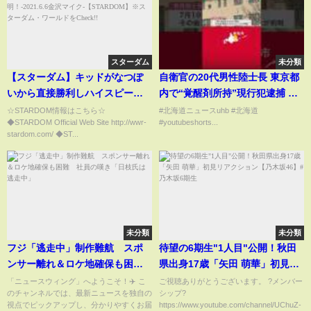
スターダム
未分類
【スターダム】キッドがなつぽ
自衛官の20代男性陸士長 東京都
いから直接勝利しハイスピード
内で“覚醒剤所持”現行犯逮捕 懲
再挑戦へ意思表明！-2021.6.6金
戒免職処分に…警察の調べに黙
☆STARDOM情報はこちら☆
#北海道ニュースuhb #北海道
◆STARDOM Official Web Site http://wwr-
#youtubeshorts...
沢マイク-【STARDOM】※スタ
秘続ける 陸上自衛隊釧路駐屯地
stardom.com/ ◆ST...
ーダム・ワールドをCheck!!
未分類
未分類
フジ「逃走中」制作難航 スポ
待望の6期生"1人目"公開！秋田
ンサー離れ＆ロケ地確保も困
県出身17歳「矢田 萌華」初見リ
難 社員の嘆き「日枝氏は逃走
アクション【乃木坂46】#乃木坂
「ニュースウィング」へようこそ！✈️ こ
ご視聴ありがとうございます。 ?メンバー
のチャンネルでは、最新ニュースを独自の
シップ?
中」
6期生
視点でピックアップし、分かりやすくお届
https://www.youtube.com/channel/UChuZ-