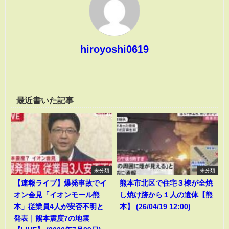
hiroyoshi0619
最近書いた記事
未分類
未分類
【速報ライブ】爆発事故でイ
熊本市北区で住宅３棟が全焼
オン会見「イオンモール熊
し焼け跡から１人の遺体【熊
本」従業員4人が安否不明と
本】 (26/04/19 12:00)
発表｜熊本震度7の地震