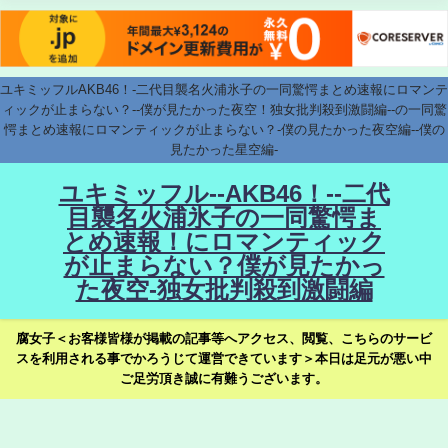
ユキミッフルAKB46！-二代目襲名火浦氷子の一同驚愕まとめ速報にロマンテ
ィックが止まらない？--僕が見たかった夜空！独女批判殺到激闘編--の一同驚
愕まとめ速報にロマンティックが止まらない？-僕の見たかった夜空編--僕の
見たかった星空編-
ユキミッフル--AKB46！--二代
目襲名火浦氷子の一同驚愕ま
とめ速報！にロマンティック
が止まらない？僕が見たかっ
た夜空-独女批判殺到激闘編
腐女子＜お客様皆様が掲載の記事等へアクセス、閲覧、こちらのサービ
スを利用される事でかろうじて運営できています＞本日は足元が悪い中
ご足労頂き誠に有難うございます。