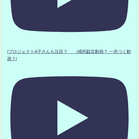
/プロジェクトA子さんも注目？ /感想戯言動画？.一息つく動
画？/