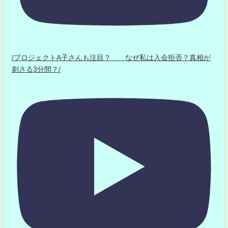
/プロジェクトA子さんも注目？ なぜ私は入会拒否？真相が
刺さる3分間？/