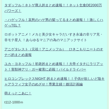
タダッフル！ネトゲ廃人的まとめ速報！！ネット乞食DE2000万
パワーズ！
・ハゲッフル！哀愁のハゲ男の髪ってるまとめ速報！！激しくハ
ゲっTEL？
ロボットアニメ！メカと美少女キャラだいすき永遠の非リア充・
非モテ星人 ！あらゆるマニアの為のマニアックサイト
アニゲタレスト（元祖！アニメッフル） ひきこもりニートのオ
ナベ的まとめ速報
ユカ・ヨネッフル！初老的まとめ速報！！大帝イタチにラリアッ
ト！害獣神アリ・ガー被害に必殺！パイルドライバー
ヒロコンプレックスNIGHT 的まとめ速報！！子供が欲しいど陰キ
ャアラフィフ女子のめざせ！専業主婦！婚活計画編
萌えっとこあに！
t112-1000ｍ