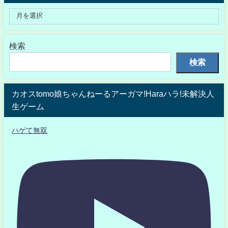
検索
検索
カオスtomo娘ちゃんねーるアーガマ!Haraハラ!未解決人
生ゲーム
ハゲて無双