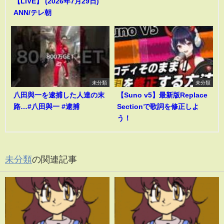
【LIVE】 (2026年7月29日)
ANN/テレ朝
未分類
未分類
八田與一を逮捕した人達の末
【Suno v5】最新版Replace
路…#八田與一 #逮捕
Sectionで歌詞を修正しよ
う！
未分類
の関連記事