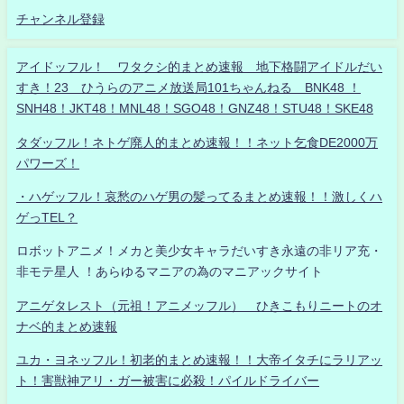
チャンネル登録
アイドッフル！ ワタクシ的まとめ速報 地下格闘アイドルだい
すき！23 ひうらのアニメ放送局101ちゃんねる BNK48 ！
SNH48！JKT48！MNL48！SGO48！GNZ48！STU48！SKE48
タダッフル！ネトゲ廃人的まとめ速報！！ネット乞食DE2000万
パワーズ！
・ハゲッフル！哀愁のハゲ男の髪ってるまとめ速報！！激しくハ
ゲっTEL？
ロボットアニメ！メカと美少女キャラだいすき永遠の非リア充・
非モテ星人 ！あらゆるマニアの為のマニアックサイト
アニゲタレスト（元祖！アニメッフル） ひきこもりニートのオ
ナベ的まとめ速報
ユカ・ヨネッフル！初老的まとめ速報！！大帝イタチにラリアッ
ト！害獣神アリ・ガー被害に必殺！パイルドライバー