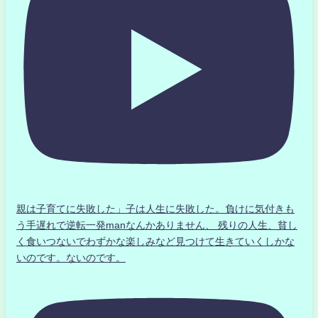
親は子育てに失敗した」子は人生に失敗した。負けに気付きも
う手遅れで逆転一発manなんかありません、 残りの人生、貧し
く食いつないでわずかな楽しみなど見つけて生きていくしかな
いのです。ないのです。