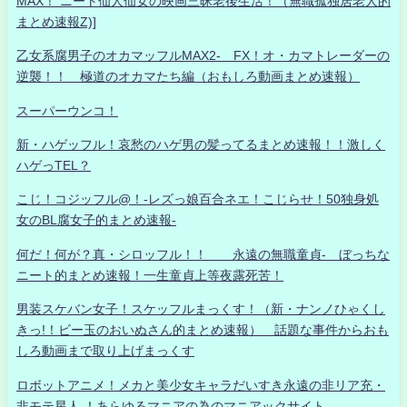
MAX！ ニート仙人仙女の映画三昧老後生活！（無職孤独居老人的
まとめ速報Z)]
乙女系腐男子のオカマッフルMAX2- FX！オ・カマトレーダーの
逆襲！！ 極道のオカマたち編（おもしろ動画まとめ速報）
スーパーウンコ！
新・ハゲッフル！哀愁のハゲ男の髪ってるまとめ速報！！激しく
ハゲっTEL？
こじ！コジッフル@！-レズっ娘百合ネエ！こじらせ！50独身処
女のBL腐女子的まとめ速報-
何だ！何が？真・シロッフル！！ 永遠の無職童貞- ぼっちな
ニート的まとめ速報！一生童貞上等夜露死苦！
男装スケバン女子！スケッフルまっくす！（新・ナンノひゃくし
きっ!！ビー玉のおいぬさん的まとめ速報） 話題な事件からおも
しろ動画まで取り上げまっくす
ロボットアニメ！メカと美少女キャラだいすき永遠の非リア充・
非モテ星人 ！あらゆるマニアの為のマニアックサイト