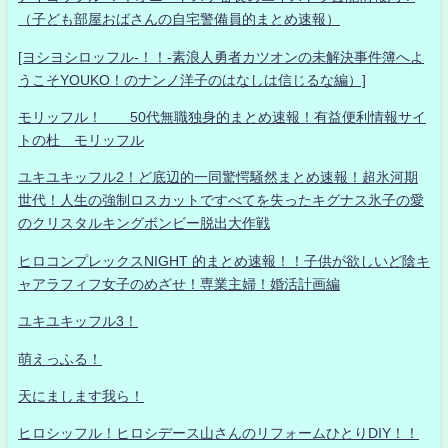
（子ども部屋おばさんの自宅警備員的まとめ速報）
[ヨシヨシロッフル-！！-素浪人勇者カツオンの未解決事件簿へよ
うこそYOUKO！のナンノ洋子のはなしは信じるな編）]
モリッフル！ 50代無職独身的まとめ速報！有益便利情報サイ
トの杜 モリッフル
ユキユキッフル2！ど底辺的一同驚愕騒然まとめ速報！超氷河期
世代！人生の強制ロスカットですべてを失ったキグナス氷子の愛
のクリスタルキングボンビー脱出大作戦
ヒロコンプレックスNIGHT 的まとめ速報！！子供が欲しいど陰キ
ャアラフィフ女子のめざせ！専業主婦！婚活計画編
ユキユキッフル3！
萌えっふる！
天にまします我ら！
ヒロシッフル！ヒロシデース山さんのリフォームひとりDIY！！