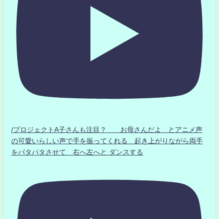
/プロジェクトA子さんも注目？ お母さんだよ とアニメ声
の可愛いらしい声で手を振ってくれる 起き上がりながら両手
をパタパタさせて 右へ左へと ダンスする