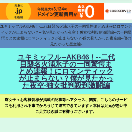
ユキミッフルAKB46！-二代目襲名火浦氷子の一同驚愕まとめ速報にロマンテ
ィックが止まらない？--僕が見たかった夜空！独女批判殺到激闘編--の一同驚
愕まとめ速報にロマンティックが止まらない？-僕の見たかった夜空編--僕の
見たかった星空編-
ユキミッフル--AKB46！--二代
目襲名火浦氷子の一同驚愕ま
とめ速報！にロマンティック
が止まらない？僕が見たかっ
た夜空-独女批判殺到激闘編
腐女子＜お客様皆様が掲載の記事等へアクセス、閲覧、こちらのサービ
スを利用される事でかろうじて運営できています＞本日は足元が悪い中
ご足労頂き誠に有難うございます。