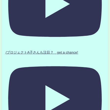
/プロジェクトA子さんも注目？ get a chance!