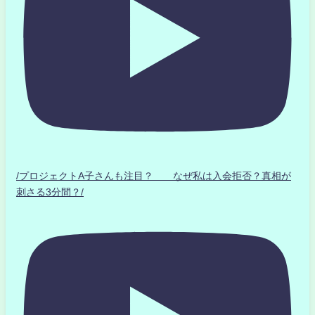
/プロジェクトA子さんも注目？ なぜ私は入会拒否？真相が
刺さる3分間？/