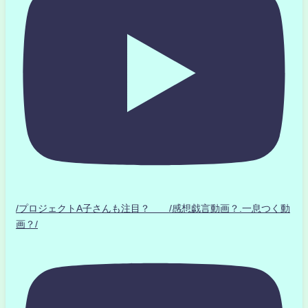
/プロジェクトA子さんも注目？ /感想戯言動画？.一息つく動
画？/