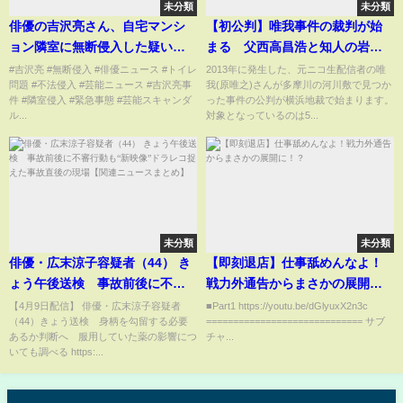
未分類
未分類
俳優の吉沢亮さん、自宅マンシ
【初公判】唯我事件の裁判が始
ョン隣室に無断侵入した疑い…
まる 父西高昌浩と知人の岩城
任意の調べに「トイレをしたく
周平 6月30日【横浜地裁】
#吉沢亮 #無断侵入 #俳優ニュース #トイレ
2013年に発生した、元ニコ生配信者の唯
問題 #不法侵入 #芸能ニュース #吉沢亮事
我(原唯之)さんが多摩川の河川敷で見つか
て
件 #隣室侵入 #緊急事態 #芸能スキャンダ
った事件の公判が横浜地裁で始まります。
ル...
対象となっているのは5...
未分類
未分類
俳優・広末涼子容疑者（44） き
【即刻退店】仕事舐めんなよ！
ょう午後送検 事故前後に不審
戦力外通告からまさかの展開
行動も“新映像”ドラレコ捉えた
に！？
【4月9日配信】 俳優・広末涼子容疑者
■Part1 https://youtu.be/dGlyuxX2n3c
（44）きょう送検 身柄を勾留する必要
============================= サブ
事故直後の現場【関連ニュース
あるか判断へ 服用していた薬の影響につ
チャ...
まとめ】
いても調べる https:...