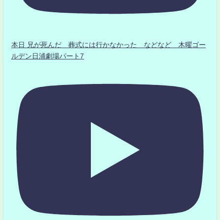
本日 兄が死んだ 葬式には行かなかった などなど 木曜ゴー
ルデン日浦劇場パート7