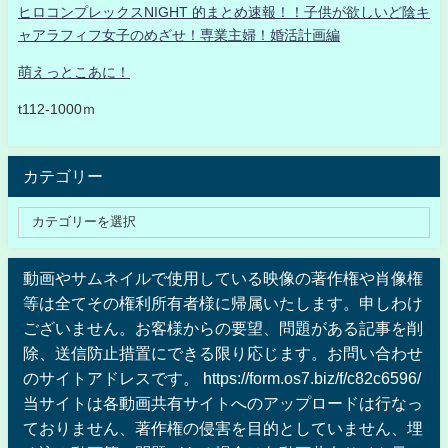
ヒロコンプレックスNIGHT 的まとめ速報！！子供が欲しいど陰キ
ャアラフィフ女子のめざせ！専業主婦！婚活計画編
萌えっとこあに！
t112-1000ｍ
カテゴリー
動画やサムネイルで使用している映像の著作権や肖像権
等は全てその権利所有者様に帰属いたします。申しわけ
ございません。お客様からの要望、問題がある記事を削
除、送信防止措置にできる限り応じます。お問い合わせ
のサイトアドレスです。 https://form.os7.biz/f/c82c6596/
当サイトは各動画共有サイトへのアップロードは行なっ
ておりません、著作権の侵害を目的としていません、埋