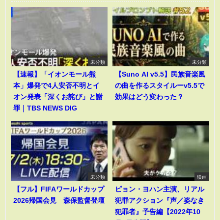
未分類
未分類
【速報】「イオンモール熊
【Suno AI v5.5】民族音楽風
本」爆発で4人安否不明とイ
の曲を作るスタイルーv5.5で
オン発表「深くお詫び」と謝
効果はどう変わった？
罪｜TBS NEWS DIG
未分類
映画
【フル】FIFAワールドカップ
ピョン・ヨハン主演、リアル
2026帰国会見 森保監督登壇
犯罪アクション『声／姿なき
犯罪者』予告編【2022年10