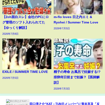
【2ch面白スレ】会社のPCにロ
m-flo loves 日之内エミ &
グ管理のソフト入れられてた
Ryohei / Summer Time Love
【ゆっくり解説】
2026年7月5日
2026年7月8日
EXILE / SUMMER TIME LOVE
精子の寿命 お風呂で妊娠する!?
排卵何日前まで妊娠？【医師解
2026年7月5日
説】
2026年7月3日
田口淳之介“KAT－TUN元メンバー”に実名言及「反