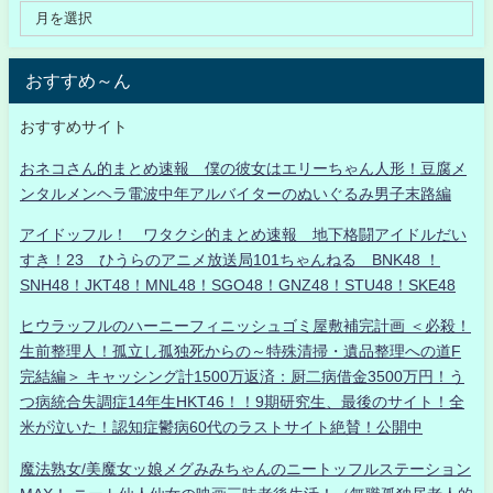
おすすめ～ん
おすすめサイト
おネコさん的まとめ速報 僕の彼女はエリーちゃん人形！豆腐メ
ンタルメンヘラ電波中年アルバイターのぬいぐるみ男子末路編
アイドッフル！ ワタクシ的まとめ速報 地下格闘アイドルだい
すき！23 ひうらのアニメ放送局101ちゃんねる BNK48 ！
SNH48！JKT48！MNL48！SGO48！GNZ48！STU48！SKE48
ヒウラッフルのハーニーフィニッシュゴミ屋敷補完計画 ＜必殺！
生前整理人！孤立し孤独死からの～特殊清掃・遺品整理への道F
完結編＞ キャッシング計1500万返済：厨二病借金3500万円！う
つ病統合失調症14年生HKT46！！9期研究生、最後のサイト！全
米が泣いた！認知症鬱病60代のラストサイト絶賛！公開中
魔法熟女/美魔女ッ娘メグみみちゃんのニートッフルステーション