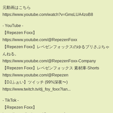
元動画はこちら
https://www.youtube.com/watch?v=GmsLUA4zoB8
- YouTube -
【Repezen Foxx】
https://www.youtube.com/@RepezenFoxx
【Repezen Foxx】レペゼンフォックスのゆるブリさぶちゃ
んねる。
https://www.youtube.com/@RepezenFoxx-Company
【Repezen Foxx】レペゼンフォックス 素材庫-Shorts
https://www.youtube.com/@Repezen
【DJふぉい】ツイッチ (99%深夜〜)
https://www.twitch.tv/dj_foy_foxx?lan...
- TikTok -
【Repezen Foxx】