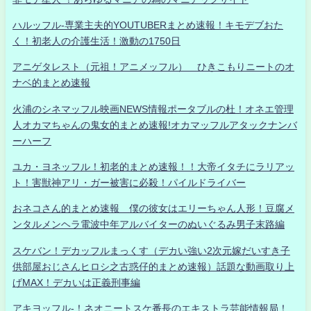
ハルッフル-専業主夫的YOUTUBERまとめ速報！キモデブおた
く！初老人の介護生活！激動の1750日
アニゲタレスト（元祖！アニメッフル） ひきこもりニートのオ
ナベ的まとめ速報
火浦のシネマッフル映画NEWS情報ポータブルの杜！オネエ管理
人オカマちゃんの鬼女的まとめ速報!オカマッフルアタックナンバ
ーハーフ
ユカ・ヨネッフル！初老的まとめ速報！！大帝イタチにラリアッ
ト！害獣神アリ・ガー被害に必殺！パイルドライバー
おネコさん的まとめ速報 僕の彼女はエリーちゃん人形！豆腐メ
ンタルメンヘラ電波中年アルバイターのぬいぐるみ男子末路編
スケバン！デカッフルまっくす（デカい強い2次元嫁だいすき子
供部屋おじさんヒロシ之古惑仔的まとめ速報）話題な動画取り上
げMAX！デカいは正義刑事編
アキヨッフル-！ネオニートスケ番長のエキストラ芸能情報局！