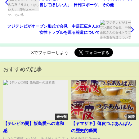
省してほしい人」. 日刊スポーツ、その他
フジテレビがオープン形式で会見 中居正広さんの
女性トラブルを巡る報道について
Xでフォローしよう
おすすめの記事
未分類
国際
【テレビの闇】飯島愛への違和
【ヤマザキ】薄皮つぶあんぱん
感
の歴史的瞬間
いつもご視聴いただき、ありがとうござい
続きを読む Source: