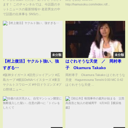
ます！ このチャンネルでは、今話題のネ
http://hamusoku.com/index.rdf...
ットニュースの最新情報や 老若男女の中
で話題の出来事を SNSの...
未分類
未分類
【村上復活】ヤクルト強い、強
はぐれそうな天使 ／ 岡村孝
すぎる⋯
子 Okamura Takako
#阪神タイガース #読売ジャイアンツ #広
岡村孝子 Okamura Takako はぐれそうな
島カープ #横浜DeNAベイスターズ #東京
天使 Haguresouna Tenshi 0:00 MC 0:42
ヤクルトスワローズ #中日ドラゴンズ #プ
はぐれそうな天使 ...
ロ野球ニュー...