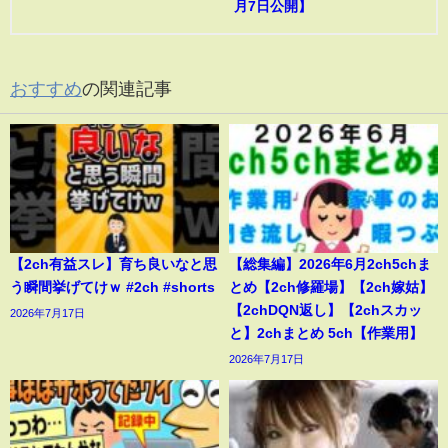
月7日公開】
おすすめ
の関連記事
【2ch有益スレ】育ち良いなと思
【総集編】2026年6月2ch5chま
う瞬間挙げてけｗ #2ch #shorts
とめ【2ch修羅場】【2ch嫁姑】
【2chDQN返し】【2chスカッ
2026年7月17日
と】2chまとめ 5ch【作業用】
2026年7月17日