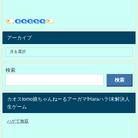
アーカイブ
検索
検索
カオスtomo娘ちゃんねーるアーガマ!Haraハラ!未解決人
生ゲーム
ハゲて無双