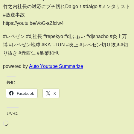
竹之内社長の対応にブチ切れDaigo！#daigo #メンタリスト
#放送事故
https://youtu.be/VoG-aZfciw4
#レペゼン #dj社長 #repekyo #djふぉい #djshacho #炎上万
博 #レペゼン地球 #KAT-TUN #炎上 #レペゼン切り抜き#切
り抜き #赤西仁 #亀梨和也
powered by
Auto Youtube Summarize
共有:
Facebook
X
いいね: