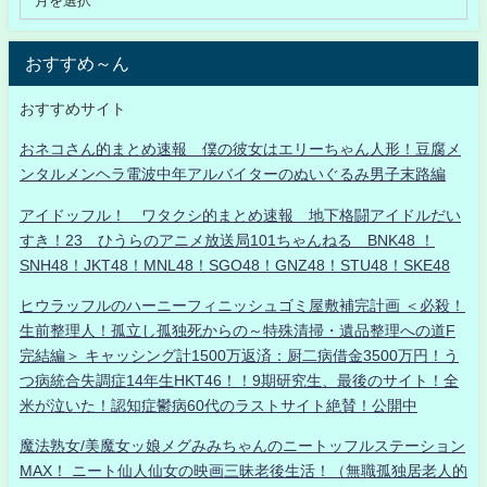
おすすめ～ん
おすすめサイト
おネコさん的まとめ速報 僕の彼女はエリーちゃん人形！豆腐メ
ンタルメンヘラ電波中年アルバイターのぬいぐるみ男子末路編
アイドッフル！ ワタクシ的まとめ速報 地下格闘アイドルだい
すき！23 ひうらのアニメ放送局101ちゃんねる BNK48 ！
SNH48！JKT48！MNL48！SGO48！GNZ48！STU48！SKE48
ヒウラッフルのハーニーフィニッシュゴミ屋敷補完計画 ＜必殺！
生前整理人！孤立し孤独死からの～特殊清掃・遺品整理への道F
完結編＞ キャッシング計1500万返済：厨二病借金3500万円！う
つ病統合失調症14年生HKT46！！9期研究生、最後のサイト！全
米が泣いた！認知症鬱病60代のラストサイト絶賛！公開中
魔法熟女/美魔女ッ娘メグみみちゃんのニートッフルステーション
MAX！ ニート仙人仙女の映画三昧老後生活！（無職孤独居老人的