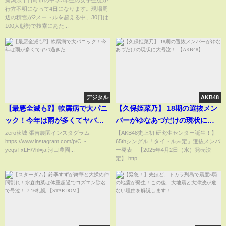
行方不明になって4日になります。現場周
て」父親 #shorts
辺の積雪が2メートルを超える中、30日は
100人態勢で捜索にあた...
デジタル
AKB48
【最悪全滅も⁉︎】軟腐病で大パニ
【久保姫菜乃】 18期の選抜メン
ック！今年は雨が多くてヤバ過
バーがゆなあづだけの現状に大
ぎた
号泣！ 【AKB48】
zero茨城 張替農園インスタグラム
【AKB48史上初 研究生センター誕生！】
https://www.instagram.com/p/C_-
65thシングル「タイトル未定」選抜メンバ
ycqsTxLH/?hl=ja 河口農園...
ー発表 【2025年4月2日（水）発売決
定】 http...