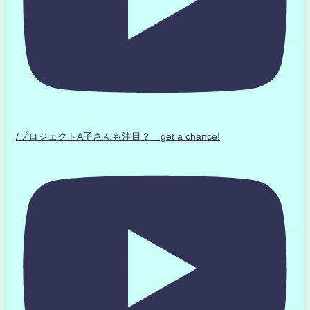
/プロジェクトA子さんも注目？ get a chance!