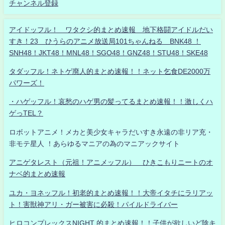
チャンネル登録
アイドッフル！ ワタクシ的まとめ速報 地下格闘アイドルだい
すき！23 ひうらのアニメ放送局101ちゃんねる BNK48 ！
SNH48！JKT48！MNL48！SGO48！GNZ48！STU48！SKE48
タダッフル！ネトゲ廃人的まとめ速報！！ネット乞食DE2000万
パワーズ！
・ハゲッフル！哀愁のハゲ男の髪ってるまとめ速報！！激しくハ
ゲっTEL？
ロボットアニメ！メカと美少女キャラだいすき永遠の非リア充・
非モテ星人 ！あらゆるマニアの為のマニアックサイト
アニゲタレスト（元祖！アニメッフル） ひきこもりニートのオ
ナベ的まとめ速報
ユカ・ヨネッフル！初老的まとめ速報！！大帝イタチにラリアッ
ト！害獣神アリ・ガー被害に必殺！パイルドライバー
ヒロコンプレックスNIGHT 的まとめ速報！！子供が欲しいど陰キ