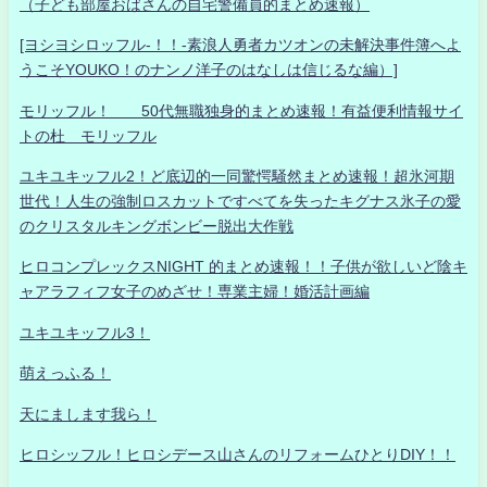
（子ども部屋おばさんの自宅警備員的まとめ速報）
[ヨシヨシロッフル-！！-素浪人勇者カツオンの未解決事件簿へよ
うこそYOUKO！のナンノ洋子のはなしは信じるな編）]
モリッフル！ 50代無職独身的まとめ速報！有益便利情報サイ
トの杜 モリッフル
ユキユキッフル2！ど底辺的一同驚愕騒然まとめ速報！超氷河期
世代！人生の強制ロスカットですべてを失ったキグナス氷子の愛
のクリスタルキングボンビー脱出大作戦
ヒロコンプレックスNIGHT 的まとめ速報！！子供が欲しいど陰キ
ャアラフィフ女子のめざせ！専業主婦！婚活計画編
ユキユキッフル3！
萌えっふる！
天にまします我ら！
ヒロシッフル！ヒロシデース山さんのリフォームひとりDIY！！