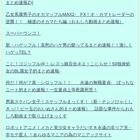
まとめ速報Z)]
乙女系腐男子のオカマッフルMAX2- FX！オ・カマトレーダーの
逆襲！！ 極道のオカマたち編（おもしろ動画まとめ速報）
スーパーウンコ！
新・ハゲッフル！哀愁のハゲ男の髪ってるまとめ速報！！激しく
ハゲっTEL？
こじ！コジッフル@！-レズっ娘百合ネエ！こじらせ！50独身処
女のBL腐女子的まとめ速報-
何だ！何が？真・シロッフル！！ 永遠の無職童貞- ぼっちな
ニート的まとめ速報！一生童貞上等夜露死苦！
男装スケバン女子！スケッフルまっくす！（新・ナンノひゃくし
きっ!！ビー玉のおいぬさん的まとめ速報） 話題な事件からおも
しろ動画まで取り上げまっくす
ロボットアニメ！メカと美少女キャラだいすき永遠の非リア充・
非モテ星人 ！あらゆるマニアの為のマニアックサイト