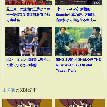
社会
未分類
見立真一の逮捕に王手か？幸
【Suno AI v5】新機能
平一家特別対策本部設置で動
Sample生成の使い方解説―
く裏社会
音素材から曲を作る生成―
未分類
未分類
ホン・ミョンボ監督に怒号…
[ENG SUB] HiGH&LOW THE
空港でまさかの事態
NEW WORLD - Official
Teaser Trailer
未分類
の関連記事