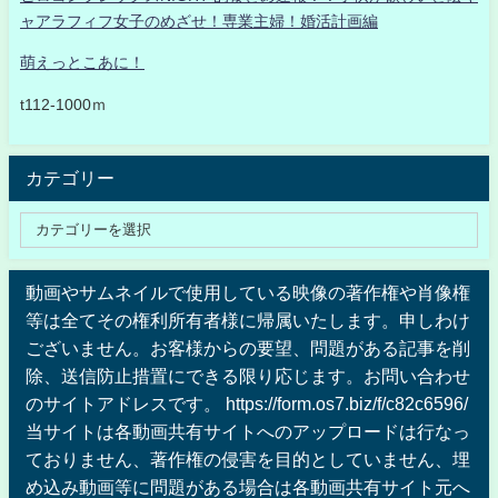
ャアラフィフ女子のめざせ！専業主婦！婚活計画編
萌えっとこあに！
t112-1000ｍ
カテゴリー
動画やサムネイルで使用している映像の著作権や肖像権
等は全てその権利所有者様に帰属いたします。申しわけ
ございません。お客様からの要望、問題がある記事を削
除、送信防止措置にできる限り応じます。お問い合わせ
のサイトアドレスです。 https://form.os7.biz/f/c82c6596/
当サイトは各動画共有サイトへのアップロードは行なっ
ておりません、著作権の侵害を目的としていません、埋
め込み動画等に問題がある場合は各動画共有サイト元へ