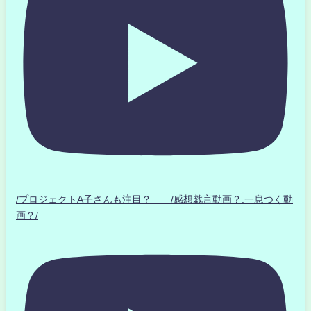
/プロジェクトA子さんも注目？ /感想戯言動画？.一息つく動
画？/