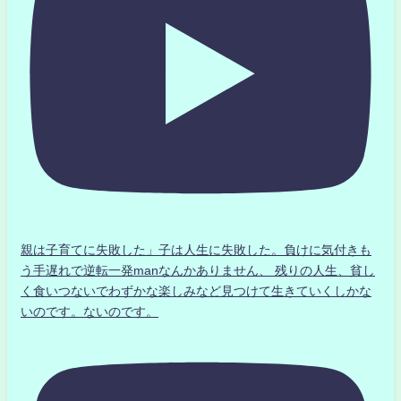
親は子育てに失敗した」子は人生に失敗した。負けに気付きも
う手遅れで逆転一発manなんかありません、 残りの人生、貧し
く食いつないでわずかな楽しみなど見つけて生きていくしかな
いのです。ないのです。