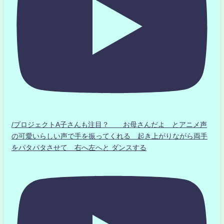
/プロジェクトA子さんも注目？ お母さんだよ とアニメ声
の可愛いらしい声で手を振ってくれる 起き上がりながら両手
をパタパタさせて 右へ左へと ダンスする