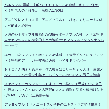
ハルッフル-専業主夫的YOUTUBERまとめ速報！キモデブおた
く！初老人の介護生活！激動の1750日
アニゲタレスト（元祖！アニメッフル） ひきこもりニートのオ
ナベ的まとめ速報
火浦のシネマッフル映画NEWS情報ポータブルの杜！オネエ管理
人オカマちゃんの鬼女的まとめ速報!オカマッフルアタックナンバ
ーハーフ
ユカ・ヨネッフル！初老的まとめ速報！！大帝イタチにラリアッ
ト！害獣神アリ・ガー被害に必殺！パイルドライバー
おネコさん的まとめ速報 僕の彼女はエリーちゃん人形！豆腐メ
ンタルメンヘラ電波中年アルバイターのぬいぐるみ男子末路編
スケバン！デカッフルまっくす（デカい強い2次元嫁だいすき子
供部屋おじさんヒロシ之古惑仔的まとめ速報）話題な動画取り上
げMAX！デカいは正義刑事編
アキヨッフル-！ネオニートスケ番長のエキストラ芸能情報局！