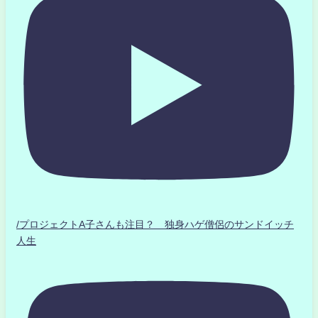
/プロジェクトA子さんも注目？ 独身ハゲ僧侶のサンドイッチ
人生