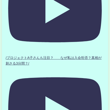
/プロジェクトA子さんも注目？ なぜ私は入会拒否？真相が
刺さる3分間？/