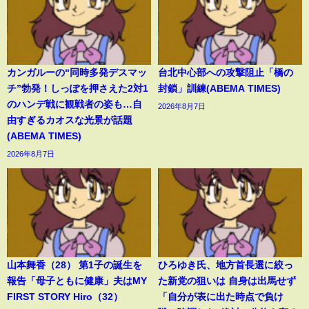
カンガルーの“同時多発デスマッ
台北中心部への攻撃阻止「橋の
チ”勃発！しっぽを押さえた2対1
封鎖」訓練(ABEMA TIMES)
のハンデ戦に観戦者の姿も…自
2026年8月7日
由すぎるカオスな光景が話題
(ABEMA TIMES)
2026年8月7日
山本舞香（28） 第1子の誕生を
ひろゆき氏、地方首長選に絞っ
報告「母子ともに健康」夫はMY
た新党の狙いは 自身は出馬せず
FIRST STORY Hiro（32）
「自分が表に出た時点で負け