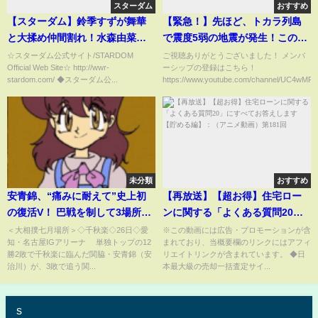
スターダム
おすすめ
【スターダム】鈴季すずが舞華
【緊急！】先ほど、トカラ列島
と大揉め仲間割れ！水森由菜は
で震度5弱の地震が発生！この
体重超過でコズエン除名で号
後、大地震と大津波が危ない理
☆スターダム公式サイト/STARDOM
ご視聴ありがとうございました！ メンバ
Official Web Site☆ http://wwr-
ーシップの登録はこちら！
泣！-7.16札幌-【STARDOM】
由を解説します！
stardom.com/ ◆スターダム公...
https://www.youtube.com/channel/UC4wMR..
未分類
おすすめ
安青錦、“痛みに耐えて”史上初
【再放送】【超お得】住宅ロー
の復活V！ 巴戦を制して3場所ぶ
ンに関する「よくある質問20」
り自身3度目の幕内優勝 1場所で
にすべてお答えします【貯める
＜大相撲七月場所＞◇千秋楽◇26日◇愛
※この動画には広告・プロモーションが含
知・名古屋IGアリーナ 単独トップの12
まれており、当概要欄のリンクにはアフィ
の大関復帰を決めた場所でW快挙
編】：（アニメ動画）第181回
勝2敗で千秋楽に臨んだ関脇・安青錦（安
リエイトリンクが含まれています。 ◆日
(ABEMA TIMES)
治川）が、3敗で追う関...
本最大級の売却一括査定サイ...
s