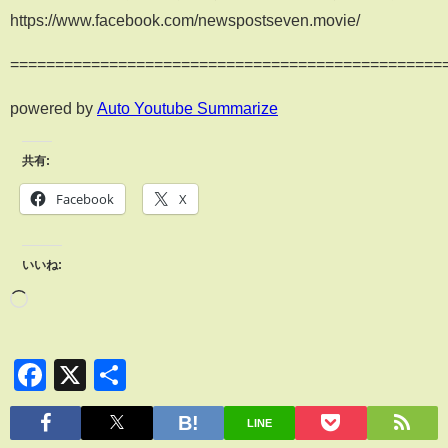
https://www.facebook.com/newspostseven.movie/
================================================
powered by
Auto Youtube Summarize
共有:
Facebook
X
いいね:
Facebook
X
共
有
LINE