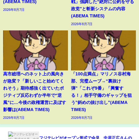
(ABEMA TIMES)
戦」強調した“絶対に公約を守る
政党”と斬新システムの内容
2026年8月7日
(ABEMA TIMES)
2026年8月7日
高市総理へのネット上の風向き
「100点満点」マリノス谷村海
が急変？「新しいこと始めてく
那、完璧ムーブ→“裏抜け
れそう」期待感強く出ていたポ
弾”「これぞ9番」「興奮す
ジティブ反応わずか半年で“逆
る！」相手守備のギャップを狙
風”に…今後の政権運営に及ぼす
う”斜めの抜け出し”(ABEMA
影響は(ABEMA TIMES)
TIMES)
2026年8月7日
2026年8月7日
フジテレビがオープン形式で会見 中居正広さんの