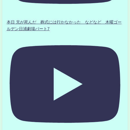
本日 兄が死んだ 葬式には行かなかった などなど 木曜ゴー
ルデン日浦劇場パート7