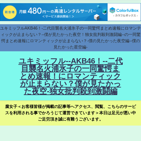
ユキミッフルAKB46！-二代目襲名火浦氷子の一同驚愕まとめ速報にロマンテ
ィックが止まらない？--僕が見たかった夜空！独女批判殺到激闘編--の一同驚
愕まとめ速報にロマンティックが止まらない？-僕の見たかった夜空編--僕の
見たかった星空編-
ユキミッフル--AKB46！--二代
目襲名火浦氷子の一同驚愕ま
とめ速報！にロマンティック
が止まらない？僕が見たかっ
た夜空-独女批判殺到激闘編
腐女子＜お客様皆様が掲載の記事等へアクセス、閲覧、こちらのサービ
スを利用される事でかろうじて運営できています＞本日は足元が悪い中
ご足労頂き誠に有難うございます。