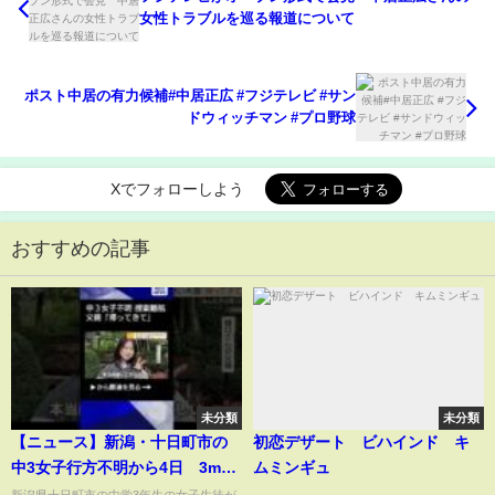
女性トラブルを巡る報道について
ポスト中居の有力候補#中居正広 #フジテレビ #サン
ドウィッチマン #プロ野球
Xでフォローしよう
おすすめの記事
未分類
未分類
【ニュース】新潟・十日町市の
初恋デザート ビハインド キ
中3女子行方不明から4日 3m近
ムミンギュ
い大雪で捜索難航 「帰ってき
新潟県十日町市の中学3年生の女子生徒が
...