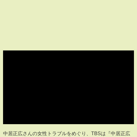
中居正広さんの女性トラブルをめぐり、TBSは『中居正広