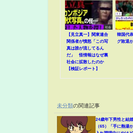
社会
【見立真一】関東連合
韓国代
関係者が憤怒「この写
グ敗退
真は誰が流してるん
だ」 怪情報はなぜ裏
社会に拡散したのか
【検証レポート】
未分類
の関連記事
24歳年下男性と結
（65）「手に熱湯
入れ調理中にやけど(