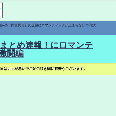
編--の一同驚愕まとめ速報にロマンティックが止まらない？-僕の
驚愕まとめ速報！にロマンテ
激闘編
日は足元が悪い中ご足労頂き誠に有難うございます。