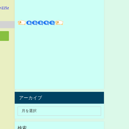
in115z
アーカイブ
検索