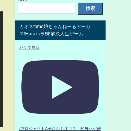
検索
カオスtomo娘ちゃんねーるアーガ
マ!Haraハラ!未解決人生ゲーム
ハゲて無双
/プロジェクトA子さんも注目？ 独身ハゲ僧