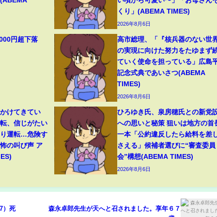
くり」(ABEMA TIMES)
2026年8月6日
000円超下落
高市総理、「『核兵器のない世
の実現に向けた努力をたゆまず
ていく使命を担っている」広島
記念式典であいさつ(ABEMA
TIMES)
2026年8月6日
いかけてきてい
ひろゆき氏、泉房穂氏との新党
一転、信じがたい
への思いと秘策 狙いは地方の首
おり運転…危険す
一本「公約違反したら給料を差
怖の叫び声 ア
さえる」候補者選びに“審査委員
ES)
会”構想(ABEMA TIMES)
2026年8月6日
7）死
森永卓郎先生が天へと召されました。享年６７