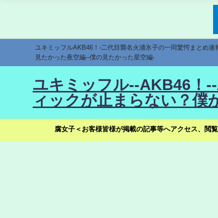
ユキミッフルAKB46！-二代目襲名火浦氷子の一同驚愕まとめ
見たかった夜空編--僕の見たかった星空編-
ユキミッフル--AKB46
ィックが止まらない？僕が
腐女子＜お客様皆様が掲載の記事等へアクセス、閲覧