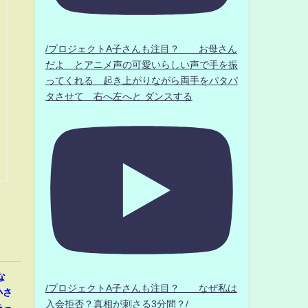
/プロジェクトA子さんも注目？ お母さん
だよ とアニメ声の可愛いらしい声で手を振
ってくれる 起き上がりながら両手をパタパ
タさせて 右へ左へと ダンスする
な
/プロジェクトA子さんも注目？ なぜ私は
小さ
入会拒否？真相が刺さる3分間？/
そっ