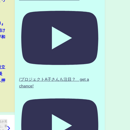
界』
続け
平和
設立
長
/プロジェクトA子さんも注目？ get a
し押
chance!