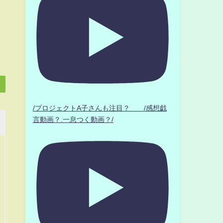
/プロジェクトA子さんも注目？ /感想戯
言動画？.一息つく動画？/