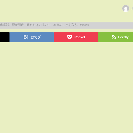
j
はてブ
Pocket
Feedly