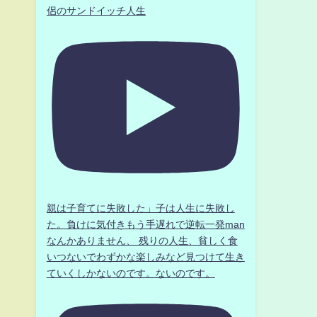
侶のサンドイッチ人生
親は子育てに失敗した」子は人生に失敗し
た。負けに気付きもう手遅れで逆転一発man
なんかありません、 残りの人生、貧しく食
いつないでわずかな楽しみなど見つけて生き
ていくしかないのです。ないのです。