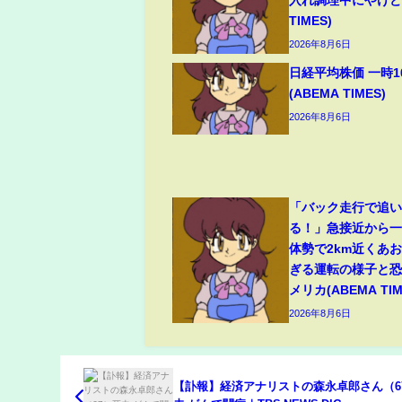
TIMES)
2026年8月6日
日経平均株価 一時1
(ABEMA TIMES)
2026年8月6日
「バック走行で追
る！」急接近から
体勢で2km近くあ
ぎる運転の様子と恐
メリカ(ABEMA TIM
2026年8月6日
【訃報】経済アナリストの森永卓郎さん（6