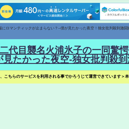
速報にロマンティックが止まらない？--僕が見たかった夜空！独女批判殺到激闘
！--二代目襲名火浦氷子の一同
見たかった夜空-独女批判殺到
、こちらのサービスを利用される事でかろうじて運営できています＞本