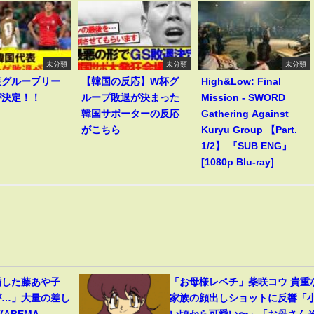
未分類
未分類
未分類
表グループリー
【韓国の反応】W杯グ
High&Low: Final
が決定！！
ループ敗退が決まった
Mission - SWORD
韓国サポーターの反応
Gathering Against
がこちら
Kuryu Group 【Part.
1/2】 『SUB ENG』
[1080p Blu-ray]
婚した藤あや子
「お母様レベチ」柴咲コウ 貴重
が…」大量の差し
家族の顔出しショットに反響「
ABEMA
い頃から可愛い〜」「お母さん