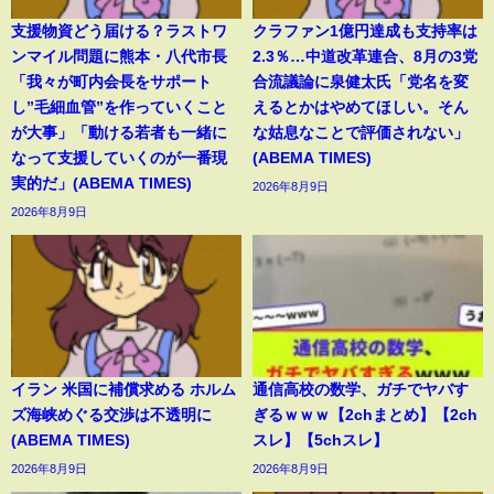
支援物資どう届ける？ラストワ
クラファン1億円達成も支持率は
ンマイル問題に熊本・八代市長
2.3％…中道改革連合、8月の3党
「我々が町内会長をサポート
合流議論に泉健太氏「党名を変
し”毛細血管”を作っていくこと
えるとかはやめてほしい。そん
が大事」「動ける若者も一緒に
な姑息なことで評価されない」
なって支援していくのが一番現
(ABEMA TIMES)
実的だ」(ABEMA TIMES)
2026年8月9日
2026年8月9日
イラン 米国に補償求める ホルム
通信高校の数学、ガチでヤバす
ズ海峡めぐる交渉は不透明に
ぎるｗｗｗ【2chまとめ】【2ch
(ABEMA TIMES)
スレ】【5chスレ】
2026年8月9日
2026年8月9日