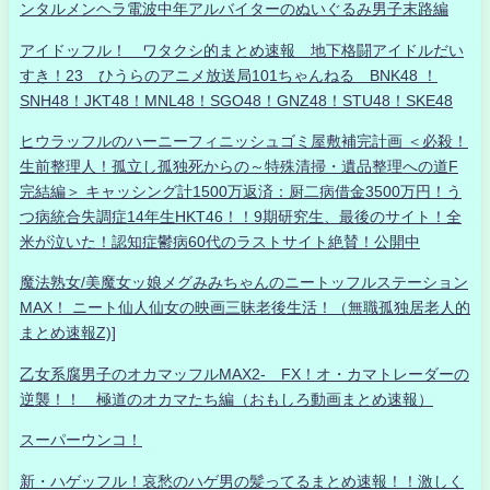
ンタルメンヘラ電波中年アルバイターのぬいぐるみ男子末路編
アイドッフル！ ワタクシ的まとめ速報 地下格闘アイドルだい
すき！23 ひうらのアニメ放送局101ちゃんねる BNK48 ！
SNH48！JKT48！MNL48！SGO48！GNZ48！STU48！SKE48
ヒウラッフルのハーニーフィニッシュゴミ屋敷補完計画 ＜必殺！
生前整理人！孤立し孤独死からの～特殊清掃・遺品整理への道F
完結編＞ キャッシング計1500万返済：厨二病借金3500万円！う
つ病統合失調症14年生HKT46！！9期研究生、最後のサイト！全
米が泣いた！認知症鬱病60代のラストサイト絶賛！公開中
魔法熟女/美魔女ッ娘メグみみちゃんのニートッフルステーション
MAX！ ニート仙人仙女の映画三昧老後生活！（無職孤独居老人的
まとめ速報Z)]
乙女系腐男子のオカマッフルMAX2- FX！オ・カマトレーダーの
逆襲！！ 極道のオカマたち編（おもしろ動画まとめ速報）
スーパーウンコ！
新・ハゲッフル！哀愁のハゲ男の髪ってるまとめ速報！！激しく