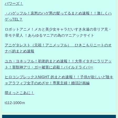
パワーズ！
・ハゲッフル！哀愁のハゲ男の髪ってるまとめ速報！！激しくハ
ゲっTEL？
ロボットアニメ！メカと美少女キャラだいすき永遠の非リア充・
非モテ星人 ！あらゆるマニアの為のマニアックサイト
アニゲタレスト（元祖！アニメッフル） ひきこもりニートのオ
ナベ的まとめ速報
ユカ・ヨネッフル！初老的まとめ速報！！大帝イタチにラリアッ
ト！害獣神アリ・ガー被害に必殺！パイルドライバー
ヒロコンプレックスNIGHT 的まとめ速報！！子供が欲しいど陰キ
ャアラフィフ女子のめざせ！専業主婦！婚活計画編
萌えっとこあに！
t112-1000ｍ