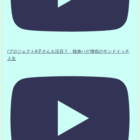
/プロジェクトA子さんも注目？ 独身ハゲ僧侶のサンドイッチ
人生