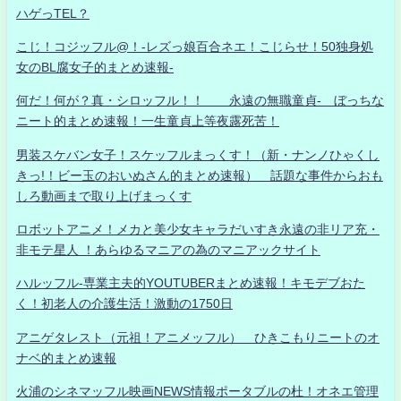
ハゲっTEL？
こじ！コジッフル@！-レズっ娘百合ネエ！こじらせ！50独身処
女のBL腐女子的まとめ速報-
何だ！何が？真・シロッフル！！ 永遠の無職童貞- ぼっちな
ニート的まとめ速報！一生童貞上等夜露死苦！
男装スケバン女子！スケッフルまっくす！（新・ナンノひゃくし
きっ!！ビー玉のおいぬさん的まとめ速報） 話題な事件からおも
しろ動画まで取り上げまっくす
ロボットアニメ！メカと美少女キャラだいすき永遠の非リア充・
非モテ星人 ！あらゆるマニアの為のマニアックサイト
ハルッフル-専業主夫的YOUTUBERまとめ速報！キモデブおた
く！初老人の介護生活！激動の1750日
アニゲタレスト（元祖！アニメッフル） ひきこもりニートのオ
ナベ的まとめ速報
火浦のシネマッフル映画NEWS情報ポータブルの杜！オネエ管理