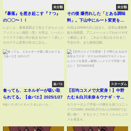
未分類
未分類
『暴落』を惹き起こす『７つ』
その後 爆売れした「とある調味
の〇〇〜！！
料」。下山中にルート変更を決
断した結果。凍傷に寝不足、捜
いよいよ、暴落原因まで見えてきちゃった
今回は1999年5月に起きた、岩菅山遭難事
フィクション物語（笑）今宵は、いったい
故を地形図、アニメーションでわかりやす
索も打ち切られた、17日間にお
クリスマス前に何が起きるのか！！楽しい
く解説します。 これから登山をされるご
よぶ壮絶すぎるサバイバルの結
ホログラム世界が壮大に立ち...
予定の方、また救助活動...
末とは… 岩菅山遭難事故（長野
県）【地形図で解説】
金バエ
スターダム
食っても、エネルギーが吸い取
【百均コスメで大変身！】中野
られてる。【金バエ】2025/1/27
たむ＆白川未奈＆ウナギ・サヤ
カがDAISOでキティちゃんコス
#金バエ #ツイキャス #ふわっち...
今スターダムで宇宙一の輝きを放つユニッ
ト“COSMIC ANGELS”の3人がDAISOでお
メを発見→爆買い→メイクで宇
買い物！ するとそこでキティちゃんコス
宙一美人に！【STARDOM】
メを発見＆...