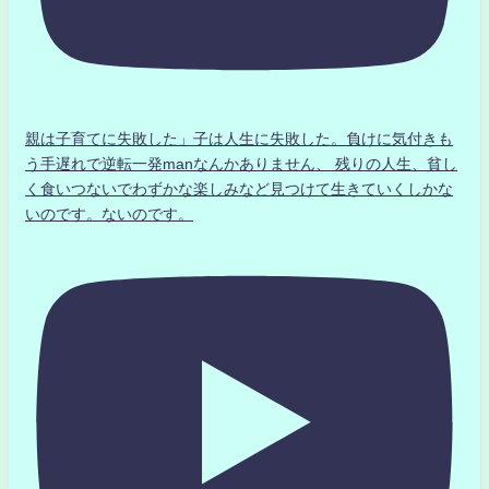
親は子育てに失敗した」子は人生に失敗した。負けに気付きも
う手遅れで逆転一発manなんかありません、 残りの人生、貧し
く食いつないでわずかな楽しみなど見つけて生きていくしかな
いのです。ないのです。