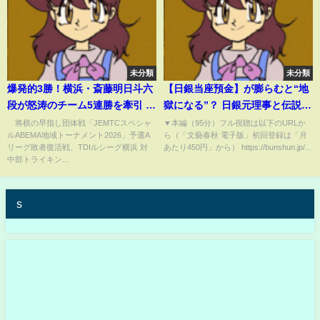
未分類
未分類
爆発的3勝！横浜・斎藤明日斗六
【日銀当座預金】が膨らむと“地
段が怒涛のチーム5連勝を牽引 敗
獄になる”？ 日銀元理事と伝説の
退の杉本監督は「私が流れを変
ディーラーが分析する〈植田日
将棋の早指し団体戦「JEMTCスペシャ
▼本編（95分）フル視聴は以下のURLか
ルABEMA地域トーナメント2026」予選A
ら（「文藝春秋 電子版」初回登録は「月
えてしまった」と痛恨/将棋・
銀の“腹の中”〉
リーグ敗者復活戦、TDIルシーグ横浜 対
あたり450円」から） https://bunshun.jp/...
ABEMA地域トーナメント
中部トライキン...
2026(ABEMA TIMES)
s