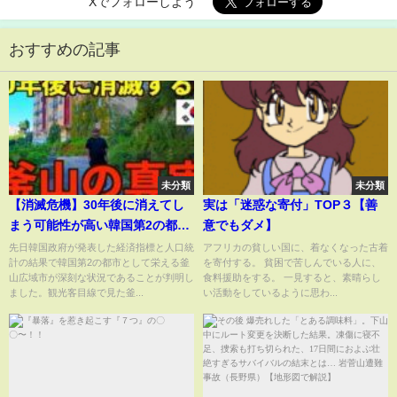
Xでフォローしよう
おすすめの記事
未分類
未分類
【消滅危機】30年後に消えてし
実は「迷惑な寄付」TOP３【善
まう可能性が高い韓国第2の都市
意でもダメ】
『釜山』の本当の真実。
先日韓国政府が発表した経済指標と人口統
アフリカの貧しい国に、着なくなった古着
計の結果で韓国第2の都市として栄える釜
を寄付する。 貧困で苦しんでいる人に、
山広域市が深刻な状況であることが判明し
食料援助をする。 一見すると、素晴らし
ました。観光客目線で見た釜...
い活動をしているように思わ...