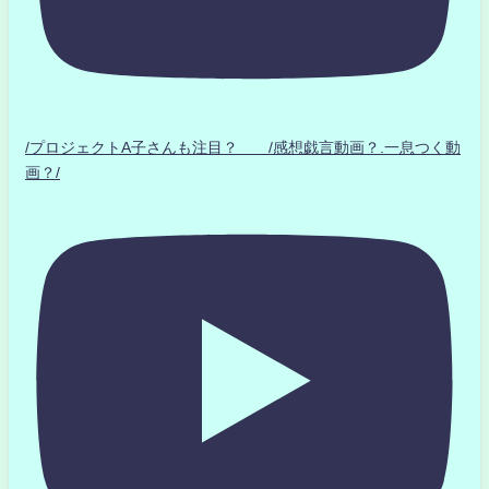
/プロジェクトA子さんも注目？ /感想戯言動画？.一息つく動
画？/