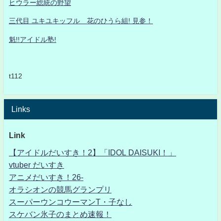
ヒウラー総統の野望
三代目 ユキユキッフル 花のひうら組! 見参！
魁!!アイドル塾!
t112
Links
Link
【アイドルだいすき！2】「IDOL DAISUKI！」
vtuber だいすき
アニメだいすき！26-
オラシオンの競馬グランプリ
スーパーウンコウーマンT・子なし
スケバン氷子のまとめ速報！