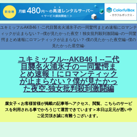
ユキミッフルAKB46！-二代目襲名火浦氷子の一同驚愕まとめ速報にロマンテ
ィックが止まらない？--僕が見たかった夜空！独女批判殺到激闘編--の一同驚
愕まとめ速報にロマンティックが止まらない？-僕の見たかった夜空編--僕の
見たかった星空編-
ユキミッフル--AKB46！--二代
目襲名火浦氷子の一同驚愕ま
とめ速報！にロマンティック
が止まらない？僕が見たかっ
た夜空-独女批判殺到激闘編
腐女子＜お客様皆様が掲載の記事等へアクセス、閲覧、こちらのサービ
スを利用される事でかろうじて運営できています＞本日は足元が悪い中
ご足労頂き誠に有難うございます。