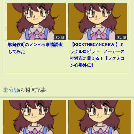
未分類
未分類
歌舞伎町のメンヘラ事情調査
【KICKTHECANCREW 】ミ
してみた
ラクルロピット メーカーの
神対応に震える！【ファミコ
ン心拳外伝】
未分類
の関連記事