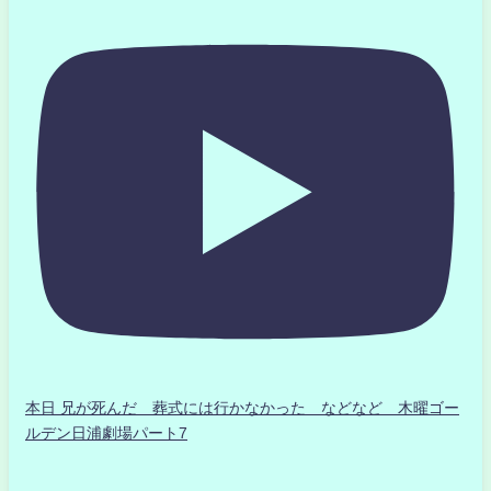
本日 兄が死んだ 葬式には行かなかった などなど 木曜ゴー
ルデン日浦劇場パート7