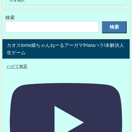
検索
検索
カオスtomo娘ちゃんねーるアーガマ!Haraハラ!未解決人
生ゲーム
ハゲて無双