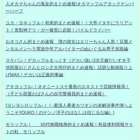
人オカマちゃんの鬼女的まとめ速報!オカマッフルアタックナンバ
ーハーフ
ユカ・ヨネッフル！初老的まとめ速報！！大帝イタチにラリアッ
ト！害獣神アリ・ガー被害に必殺！パイルドライバー
おネコさん的まとめ速報 僕の彼女はエリーちゃん人形！豆腐メ
ンタルメンヘラ電波中年アルバイターのぬいぐるみ男子末路編
スケバン！デカッフルまっくす（デカい強い2次元嫁だいすき子
供部屋おじさんヒロシ之古惑仔的まとめ速報）話題な動画取り上
げMAX！デカいは正義刑事編
アキヨッフル-！ネオニートスケ番長のエキストラ芸能情報局！
（子ども部屋おばさんの自宅警備員的まとめ速報）
[ヨシヨシロッフル-！！-素浪人勇者カツオンの未解決事件簿へよ
うこそYOUKO！のナンノ洋子のはなしは信じるな編）]
モリッフル！ 50代無職独身的まとめ速報！有益便利情報サイ
トの杜 モリッフル