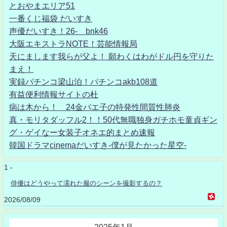
とおやまエリア51
一番くじ福袋 だいすき
声優だいすき！26- bnk46
大阪エキストラNOTE！芸能情報局
天にまします我らが父よ！ 願わくはわがドル円を守りた
まえ！
実録パチンコ梁山泊！パチンコakb108道
有益便利情報サイトの杜
病は木から！ 24金バエ子の特発性間質性肺炎
真・モリタダッフル2！！50代無職独身ガチホモ童貞ギン
グ・ゲイなー女装子オネエ的まとめ速報
韓国ドラマcinemaだいすき-僕が見たかった星空-
1 -
俳優はどうやって濡れた服のシーンを撮影するの？
2026/08/09
2025年1月