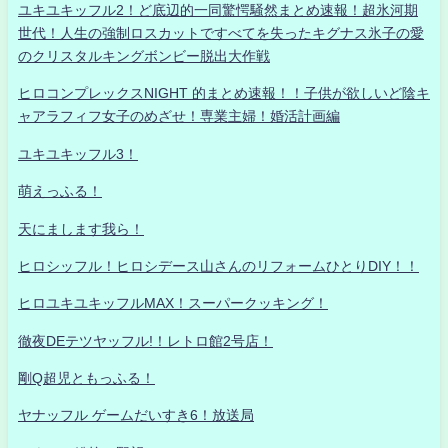
ユキユキッフル2！ど底辺的一同驚愕騒然まとめ速報！超氷河期
世代！人生の強制ロスカットですべてを失ったキグナス氷子の愛
のクリスタルキングボンビー脱出大作戦
ヒロコンプレックスNIGHT 的まとめ速報！！子供が欲しいど陰キ
ャアラフィフ女子のめざせ！専業主婦！婚活計画編
ユキユキッフル3！
萌えっふる！
天にまします我ら！
ヒロシッフル！ヒロシデース山さんのリフォームひとりDIY！！
ヒロユキユキッフルMAX！スーパークッキング！
徹夜DEテツヤッフル!！レトロ館2号店！
剛Q超児ともっふる！
ヤナッフル ゲームだいすき6！放送局