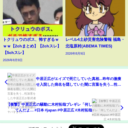
トクリュウのボス、怖すぎるｗ
レベル4土砂災害危険警報 福島・
ｗｗ【2chまとめ】【2chスレ】
北塩原村(ABEMA TIMES)
【5chスレ】
2026年8月9日
2026年8月9日
中居正広がエイズで死亡していた真相...昨年の激痩
せ入院した病名を隠していた闇に言葉を失う...性加
害をした中居正広が影武者だった実態...性病感染す
るほどの異常性癖がヤバすぎた...
【衝撃】中居正広の騒動に木村拓哉ブレギレ「何し
てんだよ… #日本 #japan #中居正広 #木村拓哉