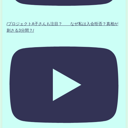
/プロジェクトA子さんも注目？ なぜ私は入会拒否？真相が
刺さる3分間？/