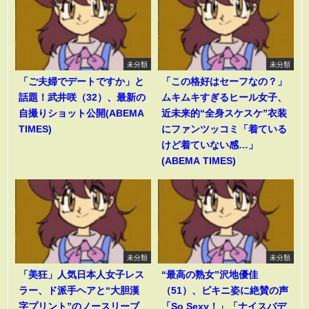
未分類
未分類
「ご夫婦でデートですか」と
「この格好はセーフなの？」
話題！武井咲（32）、最新の
ムキムキすぎるヒール女子、
自撮りショット公開(ABEMA
近未来的“全身スケスケ”衣装
TIMES)
にファンツッコミ「着ている
けど着ていない感…」
(ABEMA TIMES)
未分類
未分類
「美狂」人気日本人女子レス
“最高の熟女”沢地優佳
ラー、ド派手ヘアと“大胆漢
（51）、ビキニ姿に絶賛の声
字プリント”のノースリーブ
「So Sexy！」「ナイスバデ