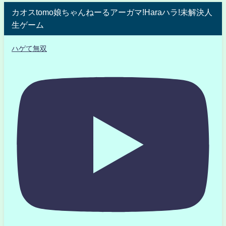
カオスtomo娘ちゃんねーるアーガマ!Haraハラ!未解決人
生ゲーム
ハゲて無双