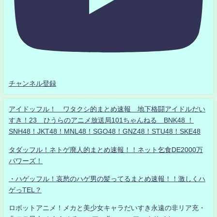
チャンネル登録
アイドッフル！ ワタクシ的まとめ速報 地下格闘アイドルだい
すき！23 ひうらのアニメ放送局101ちゃんねる BNK48 ！
SNH48！JKT48！MNL48！SGO48！GNZ48！STU48！SKE48
タダッフル！ネトゲ廃人的まとめ速報！！ネット乞食DE2000万
パワーズ！
・ハゲッフル！哀愁のハゲ男の髪ってるまとめ速報！！激しくハ
ゲっTEL？
ロボットアニメ！メカと美少女キャラだいすき永遠の非リア充・