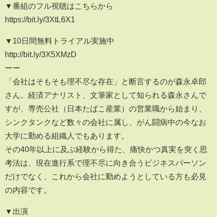
▼番組のフル視聴はこちらから
https://bit.ly/3XtL6X1
▼10日間無料トライアル実施中
http://bit.ly/3X5XMzD
ーー
「会社はそもそも理不尽な存在」と断言するのが森永卓郎
さん。経済アナリスト、文筆家として知られる森永さんで
すが、専売公社（日本たばこ産業）の営業職から始まり、
シンクタンクなど数々の会社に属し、がん闘病中の今なお
大学に勤める組織人でもあります。
その40年以上に及ぶ経験から得た、痛快かつ真実を突く思
考法は、現在進行系で理不尽に向き合うビジネスパーソン
だけでなく、これから会社に勤めようとしている方も必見
の内容です。
▼出演