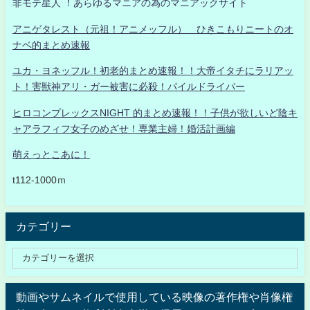
非モテ星人 ！あらゆるマニアの為のマニアックサイト
アニゲタレスト（元祖！アニメッフル） ひきこもりニートのオ
ナベ的まとめ速報
ユカ・ヨネッフル！初老的まとめ速報！！大帝イタチにラリアッ
ト！害獣神アリ・ガー被害に必殺！パイルドライバー
ヒロコンプレックスNIGHT 的まとめ速報！！子供が欲しいど陰キ
ャアラフィフ女子のめざせ！専業主婦！婚活計画編
萌えっとこあに！
t112-1000ｍ
カテゴリー
動画やサムネイルで使用している映像の著作権や肖像権