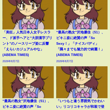
「美狂」人気日本人女子レスラ
“最高の熟女”沢地優佳（51）、
ー、ド派手ヘアと“大胆漢字プリ
ビキニ姿に絶賛の声「So
ント”のノースリーブ姿に反響
Sexy！」「ナイスバディ」
「えらいカジュアルやな」
「隅々までも魅力的で綺麗！」
(ABEMA TIMES)
(ABEMA TIMES)
2026年8月7日
2026年8月7日
“最高の熟女”沢地優佳（51）、
「いつもと違う雰囲気でかわい
ビキニ姿に絶賛の声「So
い」リコリコキャラが和装で登