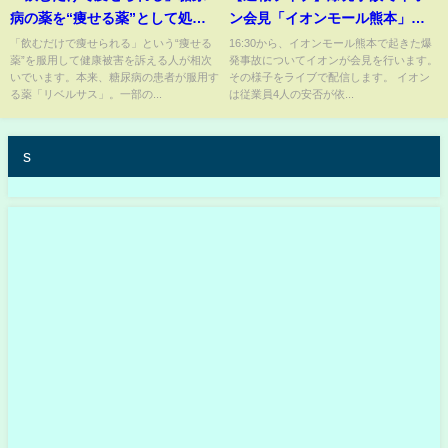
病の薬を“痩せる薬”として処
ン会見「イオンモール熊本」従
方 副作用で吐き気やめまいな
業員4人が安否不明と発表｜熊本
「飲むだけで痩せられる」という“痩せる
16:30から、イオンモール熊本で起きた爆
薬”を服用して健康被害を訴える人が相次
発事故についてイオンが会見を行います。
ど健康被害相次ぐ…入院する人
震度7の地震【LIVE】 (2026年7
いでいます。本来、糖尿病の患者が服用す
その様子をライブで配信します。 イオン
も【news23】｜
月29日) ANN/テレ朝
る薬「リベルサス」。一部の...
は従業員4人の安否が依...
TBS NEWS DIG
s