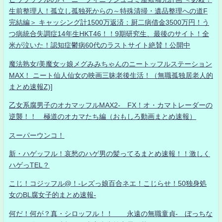
生前整理人！孤立し孤独死からの～特殊清掃・遺品整理への道F
完結編＞ キャッシング計1500万返済：厨二病借金3500万円！う
つ病統合失調症14年生HKT46！！9期研究生、最後のサイト！全
米が泣いた！認知症鬱病60代のラストサイト絶賛！公開中
魔法熟女/美魔女ッ娘メグみみちゃんのニートッフルステーション
MAX！ ニート仙人仙女の映画三昧老後生活！（無職孤独居老人的
まとめ速報Z)]
乙女系腐男子のオカマッフルMAX2- FX！オ・カマトレーダーの
逆襲！！ 極道のオカマたち編（おもしろ動画まとめ速報）
スーパーウンコ！
新・ハゲッフル！哀愁のハゲ男の髪ってるまとめ速報！！激しく
ハゲっTEL？
こじ！コジッフル@！-レズっ娘百合ネエ！こじらせ！50独身処
女のBL腐女子的まとめ速報-
何だ！何が？真・シロッフル！！ 永遠の無職童貞- ぼっちな