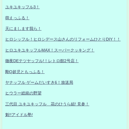
ユキユキッフル3！
萌えっふる！
天にまします我ら！
ヒロシッフル！ヒロシデース山さんのリフォームひとりDIY！！
ヒロユキユキッフルMAX！スーパークッキング！
徹夜DEテツヤッフル!！レトロ館2号店！
剛Q超児ともっふる！
ヤナッフル ゲームだいすき6！放送局
ヒウラー総統の野望
三代目 ユキユキッフル 花のひうら組! 見参！
魁!!アイドル塾!