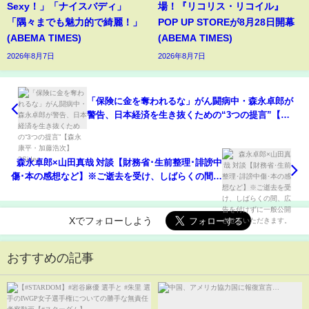
Sexy！」「ナイスバディ」
場！『リコリス・リコイル』
「隅々までも魅力的で綺麗！」
POP UP STOREが8月28日開幕
(ABEMA TIMES)
(ABEMA TIMES)
2026年8月7日
2026年8月7日
「保険に金を奪われるな」がん闘病中・森永卓郎が
警告、日本経済を生き抜くための“3つの提言”【森
永康平・加藤浩次】2Sides
森永卓郎×山田真哉 対談【財務省･生前整理･誹謗中
傷･本の感想など】※ご逝去を受け、しばらくの間、
広告を付けずに一般公開させていただきます。
Xでフォローしよう
おすすめの記事