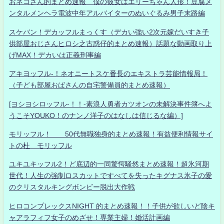
おネコさん的まとめ速報 僕の彼女はエリーちゃん人形！豆腐メ
ンタルメンヘラ電波中年アルバイターのぬいぐるみ男子末路編
スケバン！デカッフルまっくす（デカい強い2次元嫁だいすき子
供部屋おじさんヒロシ之古惑仔的まとめ速報）話題な動画取り上
げMAX！デカいは正義刑事編
アキヨッフル-！ネオニートスケ番長のエキストラ芸能情報局！
（子ども部屋おばさんの自宅警備員的まとめ速報）
[ヨシヨシロッフル-！！-素浪人勇者カツオンの未解決事件簿へよ
うこそYOUKO！のナンノ洋子のはなしは信じるな編）]
モリッフル！ 50代無職独身的まとめ速報！有益便利情報サイ
トの杜 モリッフル
ユキユキッフル2！ど底辺的一同驚愕騒然まとめ速報！超氷河期
世代！人生の強制ロスカットですべてを失ったキグナス氷子の愛
のクリスタルキングボンビー脱出大作戦
ヒロコンプレックスNIGHT 的まとめ速報！！子供が欲しいど陰キ
ャアラフィフ女子のめざせ！専業主婦！婚活計画編