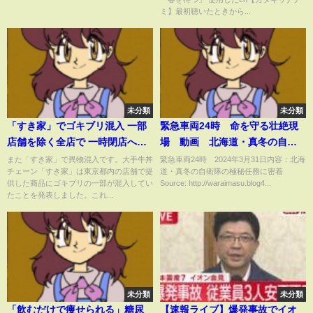
ミ】最初聴いたときから...
未分類
未分類
「すき家」でゴキブリ混入 一部
緊急車両24時 命を守る壮絶現
店舗を除く全店で 一時閉店へ｜
場 動画 北海道・真冬の自衛
TBS NEWS DIG
隊の極秘任務に密着 3月31日
また「すき家」で異物混入です。大手牛丼
緊急車両24時 2024年3月31日内容：北海
チェーン「すき家」は東京都内の店舗で提
道・真冬の自衛隊の極秘任務に密着
供した商品にゴキブリの一部が混入してい
Source: http://waraimasu.blog4...
たことを発表しました。これ...
未分類
未分類
「飲むだけで痩せられる」糖尿
【速報ライブ】爆発事故でイオ