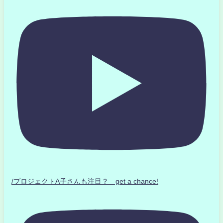
/プロジェクトA子さんも注目？ get a chance!