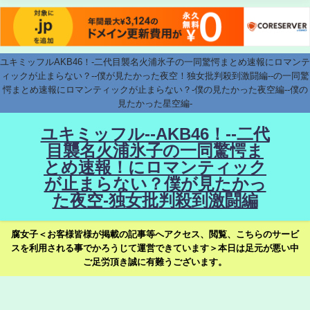
ユキミッフルAKB46！-二代目襲名火浦氷子の一同驚愕まとめ速報にロマンテ
ィックが止まらない？--僕が見たかった夜空！独女批判殺到激闘編--の一同驚
愕まとめ速報にロマンティックが止まらない？-僕の見たかった夜空編--僕の
見たかった星空編-
ユキミッフル--AKB46！--二代
目襲名火浦氷子の一同驚愕ま
とめ速報！にロマンティック
が止まらない？僕が見たかっ
た夜空-独女批判殺到激闘編
腐女子＜お客様皆様が掲載の記事等へアクセス、閲覧、こちらのサービ
スを利用される事でかろうじて運営できています＞本日は足元が悪い中
ご足労頂き誠に有難うございます。