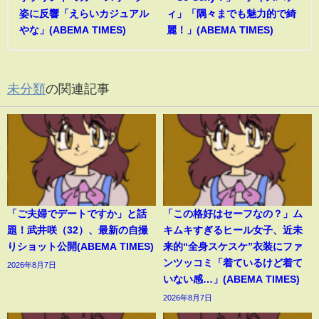
姿に反響「えらいカジュアル
ィ」「隅々までも魅力的で綺
やな」(ABEMA TIMES)
麗！」(ABEMA TIMES)
未分類
の関連記事
「ご夫婦でデートですか」と話
「この格好はセーフなの？」ム
題！武井咲（32）、最新の自撮
キムキすぎるヒール女子、近未
りショット公開(ABEMA TIMES)
来的“全身スケスケ”衣装にファ
ンツッコミ「着ているけど着て
2026年8月7日
いない感…」(ABEMA TIMES)
2026年8月7日