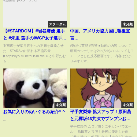
スターダム
未分類
【#STARDOM】#岩谷麻優 選手
中国、アメリカ協力国に報復宣
と #朱里 選手のIWGP女子選手権
言…
についての勝手な無責任考察動
羽南選手が葉月選手への不満を爆発させ
#政治 #芸能 #誤審 ■動画の内容について
た！STARS内に流れる不協和音
動画のシナリオは2ch(5ch)のスレッドをモ
画【#スターダム】
▶️https://youtu.be/dHShi6weBGg 中野たむ
チーフとした反応動画です。 内容は分か
＆...
りやすくす...
未分類
未分類
お気に入りのぬいぐるみ紹介^ ^
平手友梨奈 拡大アップ！原田葵
と元欅坂46共演でプンプンおこ
...
披露！
平手友梨奈 ムロツヨシに手カンペでエー
ル！ 原田葵と共演 ⇩ 最後に使用した曲
「春を待つ」 使用したch【カタギリナナ