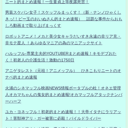
ニート的まとめ速報！一生童貞上等夜露死苦！
男装スケバン女子！スケッフルまっくす！（新・ナンノひゃくし
きっ!！ビー玉のおいぬさん的まとめ速報） 話題な事件からおも
しろ動画まで取り上げまっくす
ロボットアニメ！メカと美少女キャラだいすき永遠の非リア充・
非モテ星人 ！あらゆるマニアの為のマニアックサイト
ハルッフル-専業主夫的YOUTUBERまとめ速報！キモデブおた
く！初老人の介護生活！激動の1750日
アニゲタレスト（元祖！アニメッフル） ひきこもりニートのオ
ナベ的まとめ速報
火浦のシネマッフル映画NEWS情報ポータブルの杜！オネエ管理
人オカマちゃんの鬼女的まとめ速報!オカマッフルアタックナンバ
ーハーフ
ユカ・ヨネッフル！初老的まとめ速報！！大帝イタチにラリアッ
ト！害獣神アリ・ガー被害に必殺！パイルドライバー