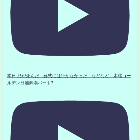
本日 兄が死んだ 葬式には行かなかった などなど 木曜ゴー
ルデン日浦劇場パート7