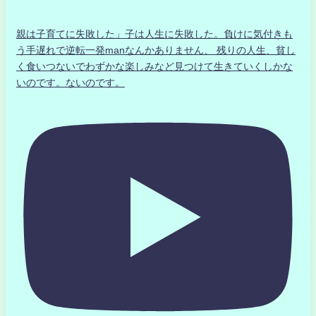
親は子育てに失敗した」子は人生に失敗した。負けに気付きも
う手遅れで逆転一発manなんかありません、 残りの人生、貧し
く食いつないでわずかな楽しみなど見つけて生きていくしかな
いのです。ないのです。