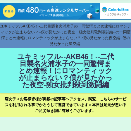
ユキミッフルAKB46！-二代目襲名火浦氷子の一同驚愕まとめ速報にロマンテ
ィックが止まらない？--僕が見たかった夜空！独女批判殺到激闘編--の一同驚
愕まとめ速報にロマンティックが止まらない？-僕の見たかった夜空編--僕の
見たかった星空編-
ユキミッフル--AKB46！--二代
目襲名火浦氷子の一同驚愕ま
とめ速報！にロマンティック
が止まらない？僕が見たかっ
た夜空-独女批判殺到激闘編
腐女子＜お客様皆様が掲載の記事等へアクセス、閲覧、こちらのサービ
スを利用される事でかろうじて運営できています＞本日は足元が悪い中
ご足労頂き誠に有難うございます。