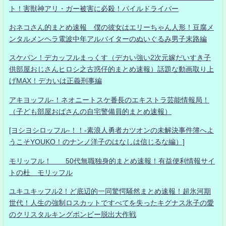
ト！害獣神アリ・ガー被害に必殺！パイルドライバー
おネコさん的まとめ速報 僕の彼女はエリーちゃん人形！豆腐メ
ンタルメンヘラ電波中年アルバイターのぬいぐるみ男子末路編
スケバン！デカッフルまっくす（デカい強い2次元嫁だいすき子
供部屋おじさんヒロシ之古惑仔的まとめ速報）話題な動画取り上
げMAX！デカいは正義刑事編
アキヨッフル-！ネオニートスケ番長のエキストラ芸能情報局！
（子ども部屋おばさんの自宅警備員的まとめ速報）
[ヨシヨシロッフル-！！-素浪人勇者カツオンの未解決事件簿へよ
うこそYOUKO！のナンノ洋子のはなしは信じるな編）]
モリッフル！ 50代無職独身的まとめ速報！有益便利情報サイ
トの杜 モリッフル
ユキユキッフル2！ど底辺的一同驚愕騒然まとめ速報！超氷河期
世代！人生の強制ロスカットですべてを失ったキグナス氷子の愛
のクリスタルキングボンビー脱出大作戦