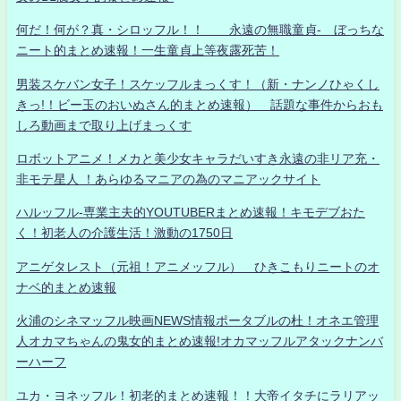
何だ！何が？真・シロッフル！！ 永遠の無職童貞- ぼっちな
ニート的まとめ速報！一生童貞上等夜露死苦！
男装スケバン女子！スケッフルまっくす！（新・ナンノひゃくし
きっ!！ビー玉のおいぬさん的まとめ速報） 話題な事件からおも
しろ動画まで取り上げまっくす
ロボットアニメ！メカと美少女キャラだいすき永遠の非リア充・
非モテ星人 ！あらゆるマニアの為のマニアックサイト
ハルッフル-専業主夫的YOUTUBERまとめ速報！キモデブおた
く！初老人の介護生活！激動の1750日
アニゲタレスト（元祖！アニメッフル） ひきこもりニートのオ
ナベ的まとめ速報
火浦のシネマッフル映画NEWS情報ポータブルの杜！オネエ管理
人オカマちゃんの鬼女的まとめ速報!オカマッフルアタックナンバ
ーハーフ
ユカ・ヨネッフル！初老的まとめ速報！！大帝イタチにラリアッ