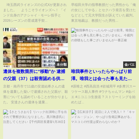
(ABEMA TIMES)
があった」と別教授も 早稲田
埼玉西武ライオンズの公式Xが更新され
早稲田大学の指導教授だった男性から「俺
ました。 ようこそライオンズへ！ 「イ
の女にしてやる」とセクハラ発言を受けた
大学と文芸評論家・元教授に賠
ンド出身のアクシャイ・モーレ投手と
などとして元大学院生が訴えていた裁判。
償命令【news23】｜
2026シーズンの育成選手契...
東京地裁は、教授だった男性...
TBS NEWS DIG
未分類
金バエ
遺体を複数箇所に“移動”か 逮捕
唯我事件といったらやっぱり前
の父親（37）は殺害認める供述
澤。唯我とは会った事も見た事
も 専門家「供述に矛盾あるから
もございません。今裁判の傍聴
京都・南丹市で11歳の安達結希さんの遺
#原唯之 #西高昌浩 #岩城周平 #多摩川スー
体を遺棄した疑いで逮捕された父親が、殺
ツケース殺人事件 #ウナちゃんマン #金バ
自宅付近捜索」【京都小学生行
もした事ございませんが一番正
害についても認めていることが分かりまし
エ #ニコニコ生放送 ?️ ストリーミングを始
方不明】（2026年04月16日）
確
た。 安達さんの遺体を遺棄...
めたば...