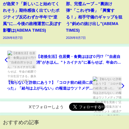
が急変？「新しいこと始めてく
那、完璧ムーブ→“裏抜け
れそう」期待感強く出ていたポ
弾”「これぞ9番」「興奮す
ジティブ反応わずか半年で“逆
る！」相手守備のギャップを狙
風”に…今後の政権運営に及ぼす
う”斜めの抜け出し”(ABEMA
影響は(ABEMA TIMES)
TIMES)
2026年8月7日
2026年8月7日
【老後生活】住居費・食費はほぼ０円!?「”自産自
消”がきほん。“トカイナカ”に暮らせば、年金の範
囲で十分生活できる」森永卓郎さんの決断2
【知らないと詐欺にあう？】「コロナ前の経済に戻
った」「給与は上がらない」の報道はウソ？メディ
ア情報の真実を見抜く“正しい情報収集方法”４つの
ポイント（経済アナリスト・森永康平）
【NewSchool】
Xでフォローしよう
おすすめの記事