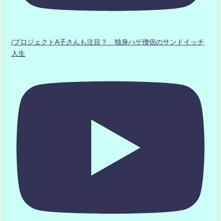
/プロジェクトA子さんも注目？ 独身ハゲ僧侶のサンドイッチ
人生