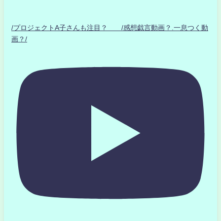
/プロジェクトA子さんも注目？ /感想戯言動画？.一息つく動
画？/