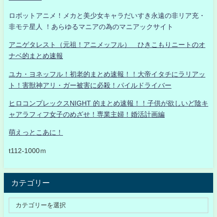
ロボットアニメ！メカと美少女キャラだいすき永遠の非リア充・
非モテ星人 ！あらゆるマニアの為のマニアックサイト
アニゲタレスト（元祖！アニメッフル） ひきこもりニートのオ
ナベ的まとめ速報
ユカ・ヨネッフル！初老的まとめ速報！！大帝イタチにラリアッ
ト！害獣神アリ・ガー被害に必殺！パイルドライバー
ヒロコンプレックスNIGHT 的まとめ速報！！子供が欲しいど陰キ
ャアラフィフ女子のめざせ！専業主婦！婚活計画編
萌えっとこあに！
t112-1000ｍ
カテゴリー