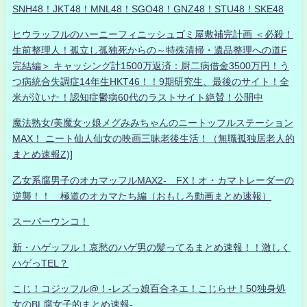
SNH48！JKT48！MNL48！SGO48！GNZ48！STU48！SKE48
ヒウラッフルのハーニーフィニッシュゴミ屋敷補完計画 ＜必殺！
生前整理人！孤立し孤独死からの～特殊清掃・遺品整理への道F
完結編＞ キャッシング計1500万返済：厨二病借金3500万円！う
つ病統合失調症14年生HKT46！！9期研究生、最後のサイト！全
米が泣いた！認知症鬱病60代のラストサイト絶賛！公開中
魔法熟女/美魔女ッ娘メグみみちゃんのニートッフルステーション
MAX！ ニート仙人仙女の映画三昧老後生活！（無職孤独居老人的
まとめ速報Z)]
乙女系腐男子のオカマッフルMAX2- FX！オ・カマトレーダーの
逆襲！！ 極道のオカマたち編（おもしろ動画まとめ速報）
スーパーウンコ！
新・ハゲッフル！哀愁のハゲ男の髪ってるまとめ速報！！激しく
ハゲっTEL？
こじ！コジッフル@！-レズっ娘百合ネエ！こじらせ！50独身処
女のBL腐女子的まとめ速報-