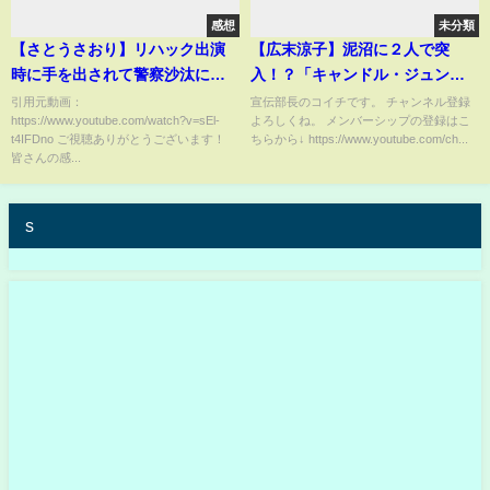
感想
未分類
【さとうさおり】リハック出演
【広末涼子】泥沼に２人で突
時に手を出されて警察沙汰にな
入！？「キャンドル・ジュン、
りました。黒川敦彦氏に注意し
やっぱり告発記事あがる」マス
引用元動画：
宣伝部長のコイチです。 チャンネル登録
https://www.youtube.com/watch?v=sEl-
よろしくね。 メンバーシップの登録はこ
てください【千代田区長選挙1月
コミの忖度は変わらないのか？
t4IFDno ご視聴ありがとうございます！
ちらから↓ https://www.youtube.com/ch...
28日】
皆さんの感...
s