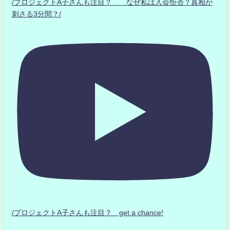
/プロジェクトA子さんも注目？ なぜ私は入会拒否？真相が
刺さる3分間？/
/プロジェクトA子さんも注目？ get a chance!