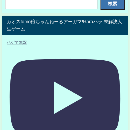
検索
カオスtomo娘ちゃんねーるアーガマ!Haraハラ!未解決人
生ゲーム
ハゲて無双