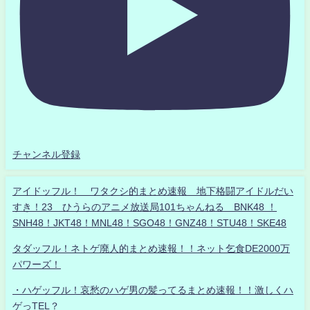
チャンネル登録
アイドッフル！ ワタクシ的まとめ速報 地下格闘アイドルだい
すき！23 ひうらのアニメ放送局101ちゃんねる BNK48 ！
SNH48！JKT48！MNL48！SGO48！GNZ48！STU48！SKE48
タダッフル！ネトゲ廃人的まとめ速報！！ネット乞食DE2000万
パワーズ！
・ハゲッフル！哀愁のハゲ男の髪ってるまとめ速報！！激しくハ
ゲっTEL？