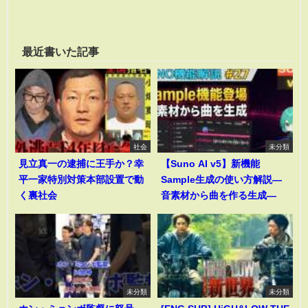
最近書いた記事
社会
未分類
見立真一の逮捕に王手か？幸
【Suno AI v5】新機能
平一家特別対策本部設置で動
Sample生成の使い方解説―
く裏社会
音素材から曲を作る生成―
未分類
未分類