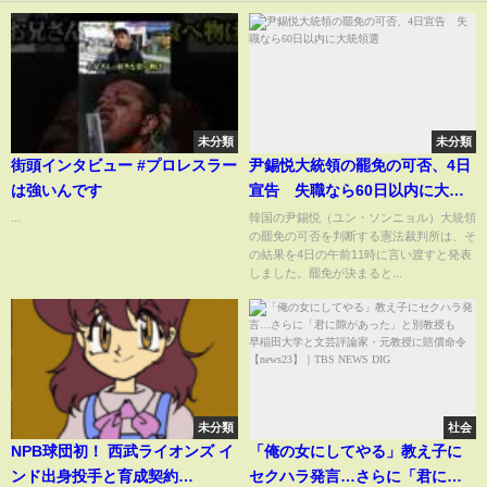
未分類
未分類
街頭インタビュー #プロレスラー
尹錫悦大統領の罷免の可否、4日
は強いんです
宣告 失職なら60日以内に大統
領選
...
韓国の尹錫悦（ユン・ソンニョル）大統領
の罷免の可否を判断する憲法裁判所は、そ
の結果を4日の午前11時に言い渡すと発表
しました。罷免が決まると...
未分類
社会
NPB球団初！ 西武ライオンズ イ
「俺の女にしてやる」教え子に
ンド出身投手と育成契約
セクハラ発言…さらに「君に隙