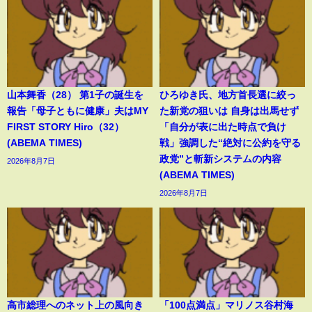
山本舞香（28） 第1子の誕生を
ひろゆき氏、地方首長選に絞っ
報告「母子ともに健康」夫はMY
た新党の狙いは 自身は出馬せず
FIRST STORY Hiro（32）
「自分が表に出た時点で負け
(ABEMA TIMES)
戦」強調した“絶対に公約を守る
政党”と斬新システムの内容
2026年8月7日
(ABEMA TIMES)
2026年8月7日
高市総理へのネット上の風向き
「100点満点」マリノス谷村海