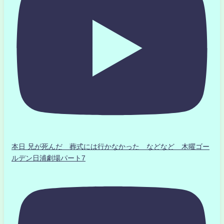
本日 兄が死んだ 葬式には行かなかった などなど 木曜ゴー
ルデン日浦劇場パート7