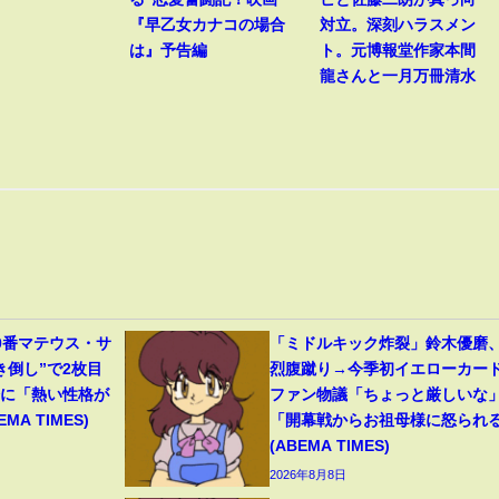
『早乙女カナコの場合
対立。深刻ハラスメン
は』予告編
ト。元博報堂作家本間
龍さんと一月万冊清水
0番マテウス・サ
「ミドルキック炸裂」鈴木優磨
き倒し”で2枚目
烈腹蹴り→今季初イエローカー
分に「熱い性格が
ファン物議「ちょっと厳しいな
A TIMES)
「開幕戦からお祖母様に怒られ
(ABEMA TIMES)
2026年8月8日