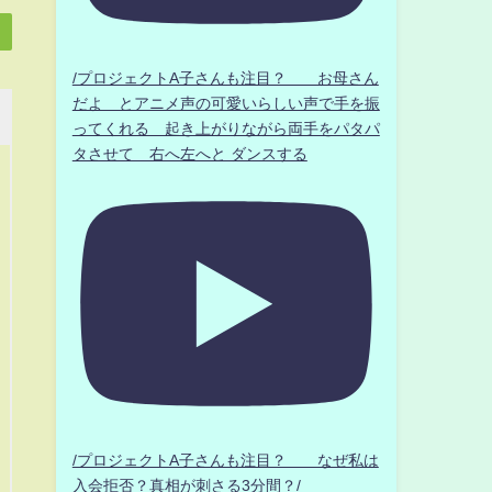
/プロジェクトA子さんも注目？ お母さん
だよ とアニメ声の可愛いらしい声で手を振
ってくれる 起き上がりながら両手をパタパ
タさせて 右へ左へと ダンスする
/プロジェクトA子さんも注目？ なぜ私は
入会拒否？真相が刺さる3分間？/