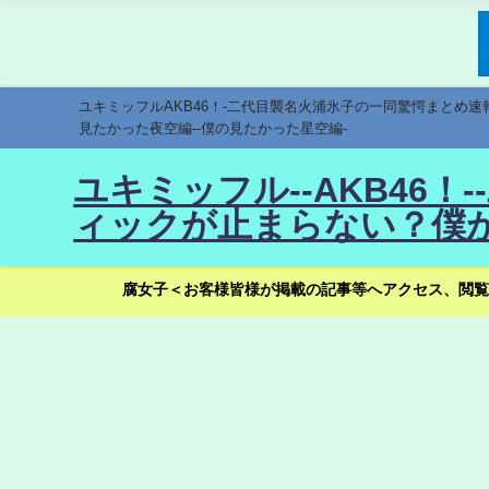
ユキミッフルAKB46！-二代目襲名火浦氷子の一同驚愕まとめ
見たかった夜空編--僕の見たかった星空編-
ユキミッフル--AKB46
ィックが止まらない？僕が
腐女子＜お客様皆様が掲載の記事等へアクセス、閲覧