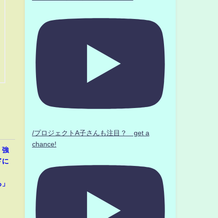
/プロジェクトA子さんも注目？ get a
chance!
、強
ドに
」
る」