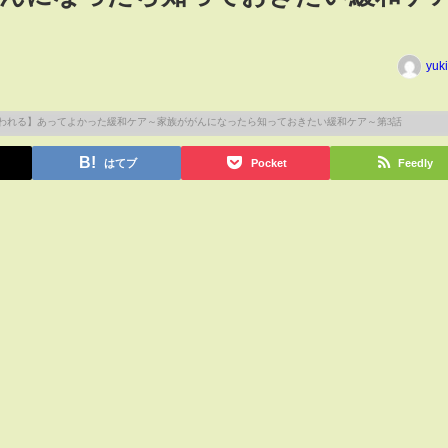
yuk
はてブ
Pocket
Feedly