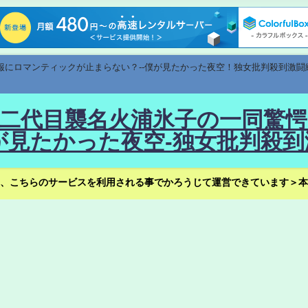
速報にロマンティックが止まらない？--僕が見たかった夜空！独女批判殺到激闘
！--二代目襲名火浦氷子の一同
見たかった夜空-独女批判殺到
、こちらのサービスを利用される事でかろうじて運営できています＞本