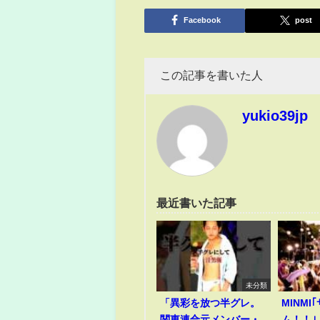
有
Facebook
post
この記事を書いた人
yukio39jp
最近書いた記事
未分類
「異彩を放つ半グレ。
MINM
関東連合元メンバー・
ム！！｣