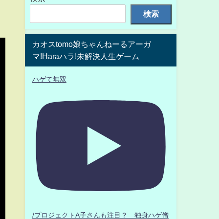
検索
カオスtomo娘ちゃんねーるアーガ
マ!Haraハラ!未解決人生ゲーム
ハゲて無双
/プロジェクトA子さんも注目？ 独身ハゲ僧