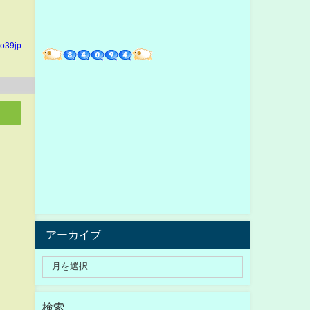
io39jp
アーカイブ
検索