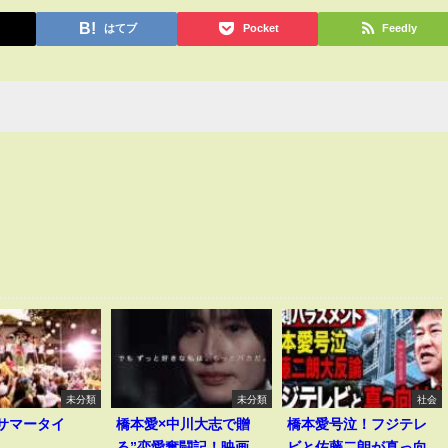
はてブ
Pocket
Feedly
未分類
未分類
社会
I｢サマータイ
橋本愛×中川大志で贈
橋本愛号泣！フジテレ
る”恋愛奮闘記！映画
ビと佐藤二朗が真っ向