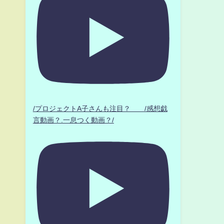
ク
/プロジェクトA子さんも注目？ /感想戯
言動画？.一息つく動画？/