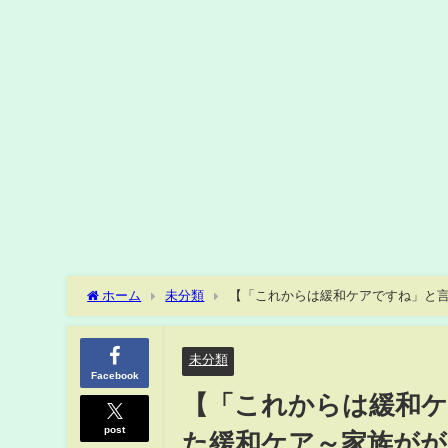
ホーム
未分類
【「これからは緩和ケアですね」と
ア～第3話
未分類
Facebook
【「これからは緩和
post
た緩和ケア～家族が