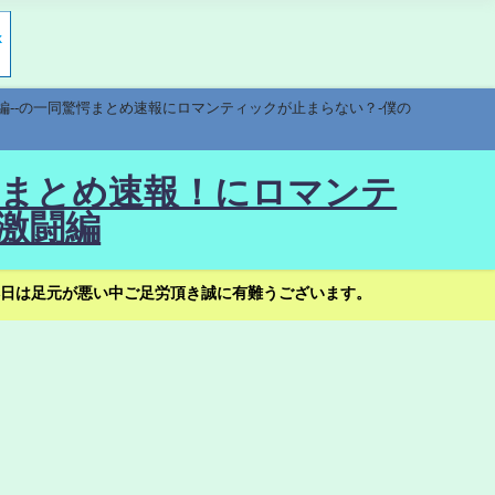
編--の一同驚愕まとめ速報にロマンティックが止まらない？-僕の
驚愕まとめ速報！にロマンテ
激闘編
日は足元が悪い中ご足労頂き誠に有難うございます。