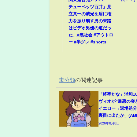
チューペッツ百井」見
立真一の威光を盾に権
力を振り翳す男の末路
はビデオ男優の道だっ
た…#裏社会 #アウトロ
ー #半グレ #shorts
未分類
の関連記事
「軽率だな」浦和1
ヴィオが“最悪の突
イエロー→退場処
裏目に出たか」(ABEM
2026年8月8日