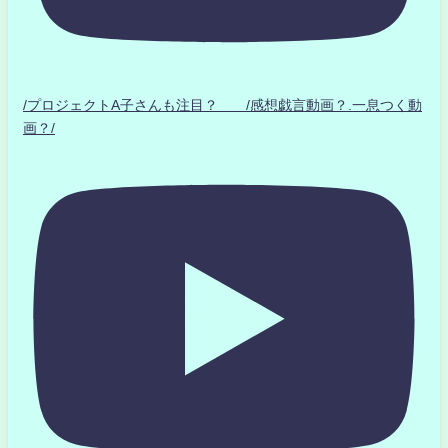
/プロジェクトA子さんも注目？ /感想戯言動画？.一息つく動
画？/