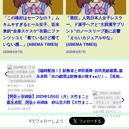
「この格好はセーフなの？」ム
「美狂」人気日本人女子レスラ
キムキすぎるヒール女子、近未
ー、ド派手ヘアと“大胆漢字プリ
来的“全身スケスケ”衣装にファ
ント”のノースリーブ姿に反響
ンツッコミ「着ているけど着て
「えらいカジュアルやな」
いない感…」(ABEMA TIMES)
(ABEMA TIMES)
2026年8月7日
2026年8月7日
【臨時配信！】財務省と岸田退陣･自民党総裁選｡森
永卓郎「次の総理は財務省が推す●●だ！」【首相退
任/増税･定額減税/安倍晋三/ザイム真理教/書いては
いけない/2024年8月/最新予言/公式切り抜き】
【阿佐ヶ谷姉妹】2025年1月6日（月）大竹まこと
森永卓郎 阿佐ヶ谷姉妹 砂山圭大郎【大竹まこと
ゴールデンラジオ】
Xでフォローしよう