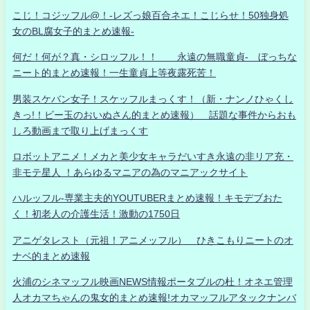
こじ！コジッフル@！-レズっ娘百合ネエ！こじらせ！50独身処
女のBL腐女子的まとめ速報-
何だ！何が？真・シロッフル！！ 永遠の無職童貞- ぼっちな
ニート的まとめ速報！一生童貞上等夜露死苦！
男装スケバン女子！スケッフルまっくす！（新・ナンノひゃくし
きっ!！ビー玉のおいぬさん的まとめ速報） 話題な事件からおも
しろ動画まで取り上げまっくす
ロボットアニメ！メカと美少女キャラだいすき永遠の非リア充・
非モテ星人 ！あらゆるマニアの為のマニアックサイト
ハルッフル-専業主夫的YOUTUBERまとめ速報！キモデブおた
く！初老人の介護生活！激動の1750日
アニゲタレスト（元祖！アニメッフル） ひきこもりニートのオ
ナベ的まとめ速報
火浦のシネマッフル映画NEWS情報ポータブルの杜！オネエ管理
人オカマちゃんの鬼女的まとめ速報!オカマッフルアタックナンバ