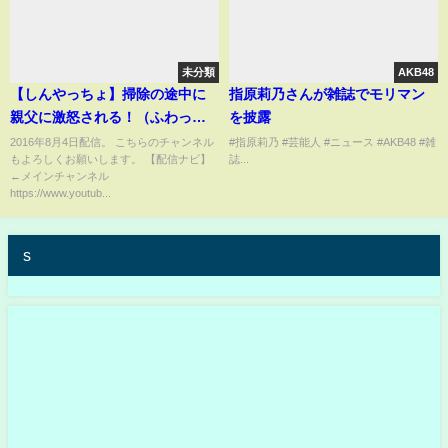
未分類
AKB48
【しんやっちょ】掃除の途中に
指原莉乃さんが雑誌でモリマン
親父に激怒される！（ふわっ
を披露
ち）
2016年8月4日配信。 こちらのチャンネル
#指原莉乃 #芸能人 #ニュース #AKB48 #雑
もよろしくお願いします。 【配信ナビ】
誌...
←メインチャンネル
https://www.youtub...
s