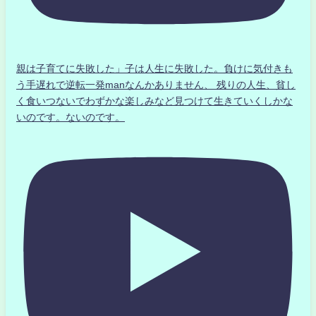
親は子育てに失敗した」子は人生に失敗した。負けに気付きも
う手遅れで逆転一発manなんかありません、 残りの人生、貧し
く食いつないでわずかな楽しみなど見つけて生きていくしかな
いのです。ないのです。