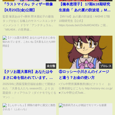
『ラストマイル』ティザー映像
【橋本恵理子】 17期&18期研究
【8月23日(金)公開】
生楽曲「 あの夏の防波堤 」MV
の考察と撮影裏話を語る
監督:塚原あゆ子×脚本:野木亜紀子の最強
【MV full】あの夏の防波堤 / AKB48 17期
タッグがおくる極上のサスペンスエンタテ
18期研究生【公式】
【AKB48】
インメント！ ドラマ「アンナチュラル」
https://youtu.be/cDv9uWOAOEs ご視...
「MIU404」の世界線...
未分類
プロレス
【クソお題大喜利】あなたは今
⑤ロッシー小川さんのイメージ
まさに命を狙われています。こ
と違う？お金の使い方
わいね【大喜る人たち889問目】
2025/3/6に西荻窪勤労福祉会館にて開催さ
▪️ブル中野所属事務所(株)ビクトリィ お
れた 「大喜る人たち season31」より お
仕事依頼などこちら http://victory-inc.co.jp/
題提供：クィアウルフ（ダイナモでなぐる
■ブル中野公式Twitt...
マン） ...