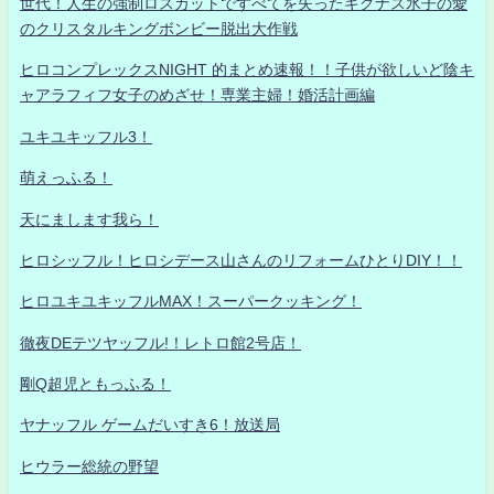
世代！人生の強制ロスカットですべてを失ったキグナス氷子の愛
のクリスタルキングボンビー脱出大作戦
ヒロコンプレックスNIGHT 的まとめ速報！！子供が欲しいど陰キ
ャアラフィフ女子のめざせ！専業主婦！婚活計画編
ユキユキッフル3！
萌えっふる！
天にまします我ら！
ヒロシッフル！ヒロシデース山さんのリフォームひとりDIY！！
ヒロユキユキッフルMAX！スーパークッキング！
徹夜DEテツヤッフル!！レトロ館2号店！
剛Q超児ともっふる！
ヤナッフル ゲームだいすき6！放送局
ヒウラー総統の野望