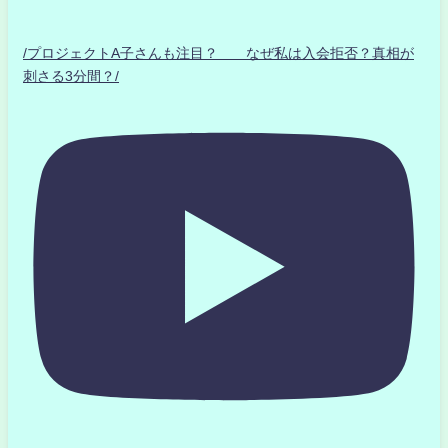
/プロジェクトA子さんも注目？ なぜ私は入会拒否？真相が
刺さる3分間？/