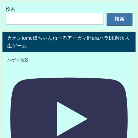
検索
検索
カオスtomo娘ちゃんねーるアーガマ!Haraハラ!未解決人
生ゲーム
ハゲて無双