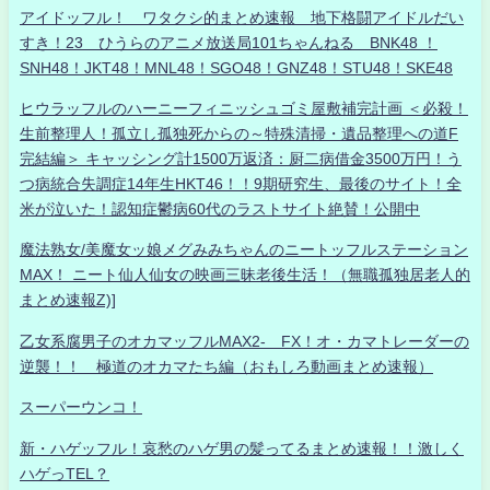
アイドッフル！ ワタクシ的まとめ速報 地下格闘アイドルだい
すき！23 ひうらのアニメ放送局101ちゃんねる BNK48 ！
SNH48！JKT48！MNL48！SGO48！GNZ48！STU48！SKE48
ヒウラッフルのハーニーフィニッシュゴミ屋敷補完計画 ＜必殺！
生前整理人！孤立し孤独死からの～特殊清掃・遺品整理への道F
完結編＞ キャッシング計1500万返済：厨二病借金3500万円！う
つ病統合失調症14年生HKT46！！9期研究生、最後のサイト！全
米が泣いた！認知症鬱病60代のラストサイト絶賛！公開中
魔法熟女/美魔女ッ娘メグみみちゃんのニートッフルステーション
MAX！ ニート仙人仙女の映画三昧老後生活！（無職孤独居老人的
まとめ速報Z)]
乙女系腐男子のオカマッフルMAX2- FX！オ・カマトレーダーの
逆襲！！ 極道のオカマたち編（おもしろ動画まとめ速報）
スーパーウンコ！
新・ハゲッフル！哀愁のハゲ男の髪ってるまとめ速報！！激しく
ハゲっTEL？