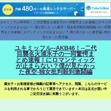
ユキミッフルAKB46！-二代目襲名火浦氷子の一同驚愕まとめ速報にロマンテ
ィックが止まらない？--僕が見たかった夜空！独女批判殺到激闘編--の一同驚
愕まとめ速報にロマンティックが止まらない？-僕の見たかった夜空編--僕の
見たかった星空編-
ユキミッフル--AKB46！--二代
目襲名火浦氷子の一同驚愕ま
とめ速報！にロマンティック
が止まらない？僕が見たかっ
た夜空-独女批判殺到激闘編
腐女子＜お客様皆様が掲載の記事等へアクセス、閲覧、こちらのサービ
スを利用される事でかろうじて運営できています＞本日は足元が悪い中
ご足労頂き誠に有難うございます。