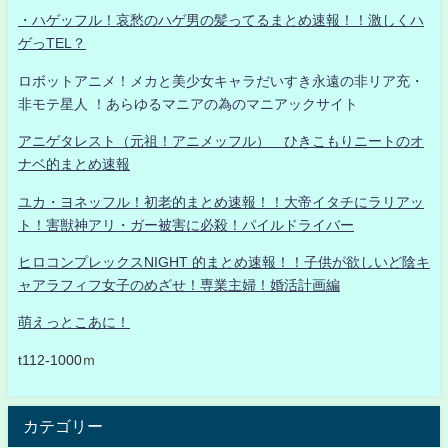
・ハゲッフル！哀愁のハゲ男の髪ってるまとめ速報！！激しくハ
ゲっTEL？
ロボットアニメ！メカと美少女キャラだいすき永遠の非リア充・
非モテ星人 ！あらゆるマニアの為のマニアックサイト
アニゲタレスト（元祖！アニメッフル） ひきこもりニートのオ
ナベ的まとめ速報
ユカ・ヨネッフル！初老的まとめ速報！！大帝イタチにラリアッ
ト！害獣神アリ・ガー被害に必殺！パイルドライバー
ヒロコンプレックスNIGHT 的まとめ速報！！子供が欲しいど陰キ
ャアラフィフ女子のめざせ！専業主婦！婚活計画編
萌えっとこあに！
t112-1000ｍ
カテゴリー