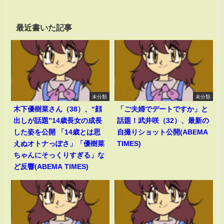
最近書いた記事
未分類
未分類
木下優樹菜さん（38）、“顔
「ご夫婦でデートですか」と
出しが話題”14歳長女の成長
話題！武井咲（32）、最新の
した姿を公開 「14歳とは思
自撮りショット公開(ABEMA
えぬオトナっぽさ」「優樹菜
TIMES)
ちゃんにそっくりすぎる」な
ど反響(ABEMA TIMES)