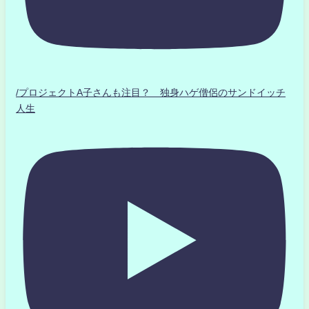
/プロジェクトA子さんも注目？ 独身ハゲ僧侶のサンドイッチ
人生