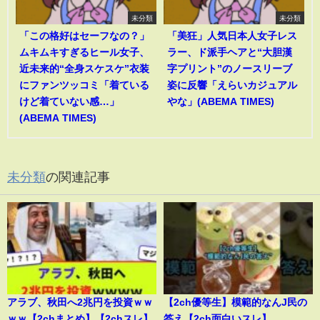
未分類
未分類
「この格好はセーフなの？」
「美狂」人気日本人女子レス
ムキムキすぎるヒール女子、
ラー、ド派手ヘアと“大胆漢
近未来的“全身スケスケ”衣装
字プリント”のノースリーブ
にファンツッコミ「着ている
姿に反響「えらいカジュアル
けど着ていない感…」
やな」(ABEMA TIMES)
(ABEMA TIMES)
未分類
の関連記事
アラブ、秋田へ2兆円を投資ｗｗ
【2ch優等生】模範的なんJ民の
ｗｗ【2chまとめ】【2chスレ】
答え【2ch面白いスレ】