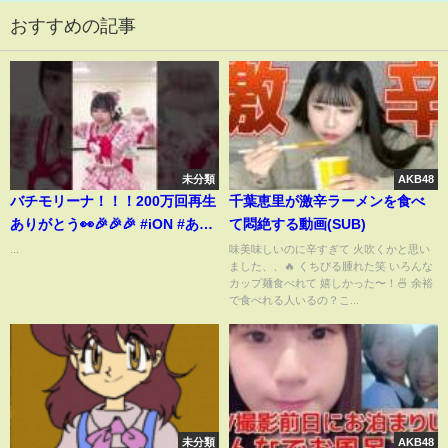
おすすめの記事
未分類
AKB48
バチモリーナ！！！200万回再生
千葉恵里が激辛ラーメンを食べ
ありがとう👀🎉🎉🎉 #iON #あい
て悶絶する動画(SUB)
おん #バチモリ
...
味美味しいのに辛すぎて 火吹くかと思い
ました、、🔥 くちびる腫れた笑 いろんな
カップ麺食べれて 嬉しかった〜！🍜 余裕
で食べれる人いるの？こ...
未分類
AKB48