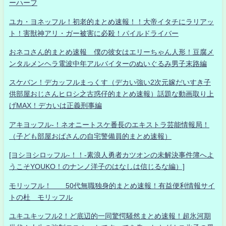
ーハーフ
ユカ・ヨネッフル！初老的まとめ速報！！大帝イタチにラリアッ
ト！害獣神アリ・ガー被害に必殺！パイルドライバー
おネコさん的まとめ速報 僕の彼女はエリーちゃん人形！豆腐メ
ンタルメンヘラ電波中年アルバイターのぬいぐるみ男子末路編
スケバン！デカッフルまっくす（デカい強い2次元嫁だいすき子
供部屋おじさんヒロシ之古惑仔的まとめ速報）話題な動画取り上
げMAX！デカいは正義刑事編
アキヨッフル-！ネオニートスケ番長のエキストラ芸能情報局！
（子ども部屋おばさんの自宅警備員的まとめ速報）
[ヨシヨシロッフル-！！-素浪人勇者カツオンの未解決事件簿へよ
うこそYOUKO！のナンノ洋子のはなしは信じるな編）]
モリッフル！ 50代無職独身的まとめ速報！有益便利情報サイ
トの杜 モリッフル
ユキユキッフル2！ど底辺的一同驚愕騒然まとめ速報！超氷河期