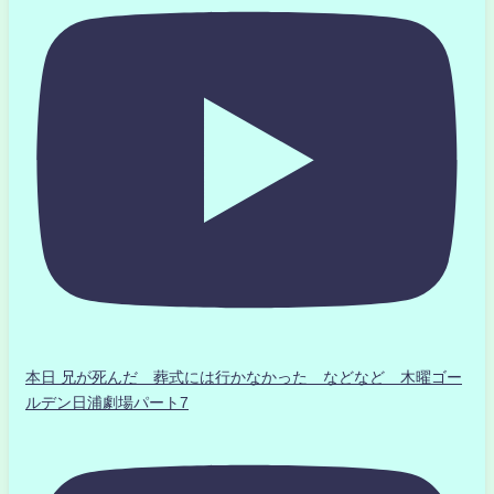
本日 兄が死んだ 葬式には行かなかった などなど 木曜ゴー
ルデン日浦劇場パート7