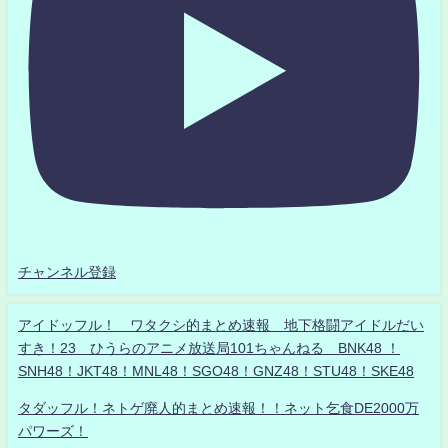
チャンネル登録
アイドッフル！ ワタクシ的まとめ速報 地下格闘アイドルだい
すき！23 ひうらのアニメ放送局101ちゃんねる BNK48 ！
SNH48！JKT48！MNL48！SGO48！GNZ48！STU48！SKE48
タダッフル！ネトゲ廃人的まとめ速報！！ネット乞食DE2000万
パワーズ！