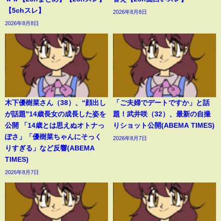
【5chスレ】
2026年8月8日
2026年8月8日
木下優樹菜さん（38）、“顔出し
「ご夫婦でデートですか」と話
が話題”14歳長女の成長した姿を
題！武井咲（32）、最新の自撮
公開 「14歳とは思えぬオトナっ
りショット公開(ABEMA TIMES)
ぽさ」「優樹菜ちゃんにそっく
2026年8月7日
りすぎる」など反響(ABEMA
TIMES)
2026年8月7日