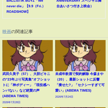
BALLISTIK BOYZ「We
ANNIVERSARY スペシャル舞
never die」【9.9（Fri.）
台あいさつ付き上映会）
ROADSHOW】
映画
の関連記事
武田久美子（57）、大胆ビキニ
未成年飲酒で契約解除 今森まや
の“23年ぶり写真集”オフショッ
（20）、最新ショットに反響
トに「神ボディー」「現役感ハ
「痩せた?」「セクシーすぎて可
ンパない」など絶賛の声
愛い」(ABEMA TIMES)
(ABEMA TIMES)
2026年7月24日
2026年7月28日