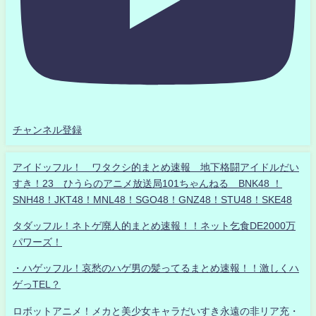
チャンネル登録
アイドッフル！ ワタクシ的まとめ速報 地下格闘アイドルだい
すき！23 ひうらのアニメ放送局101ちゃんねる BNK48 ！
SNH48！JKT48！MNL48！SGO48！GNZ48！STU48！SKE48
タダッフル！ネトゲ廃人的まとめ速報！！ネット乞食DE2000万
パワーズ！
・ハゲッフル！哀愁のハゲ男の髪ってるまとめ速報！！激しくハ
ゲっTEL？
ロボットアニメ！メカと美少女キャラだいすき永遠の非リア充・