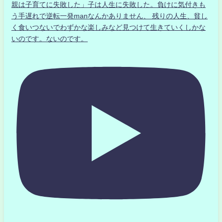
親は子育てに失敗した」子は人生に失敗した。負けに気付きも
う手遅れで逆転一発manなんかありません、 残りの人生、貧し
く食いつないでわずかな楽しみなど見つけて生きていくしかな
いのです。ないのです。