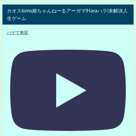
カオスtomo娘ちゃんねーるアーガマ!Haraハラ!未解決人
生ゲーム
ハゲて無双