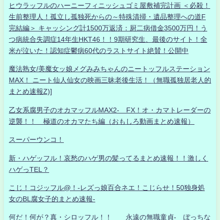
ヒウラッフルのハーニーフィニッシュゴミ屋敷補完計画 ＜必殺！
生前整理人！孤立し孤独死からの～特殊清掃・遺品整理への道F
完結編＞ キャッシング計1500万返済：厨二病借金3500万円！う
つ病統合失調症14年生HKT46！！9期研究生、最後のサイト！全
米が泣いた！認知症鬱病60代のラストサイト絶賛！公開中
魔法熟女/美魔女ッ娘メグみみちゃんのニートッフルステーション
MAX！ ニート仙人仙女の映画三昧老後生活！（無職孤独居老人的
まとめ速報Z)]
乙女系腐男子のオカマッフルMAX2- FX！オ・カマトレーダーの
逆襲！！ 極道のオカマたち編（おもしろ動画まとめ速報）
スーパーウンコ！
新・ハゲッフル！哀愁のハゲ男の髪ってるまとめ速報！！激しく
ハゲっTEL？
こじ！コジッフル@！-レズっ娘百合ネエ！こじらせ！50独身処
女のBL腐女子的まとめ速報-
何だ！何が？真・シロッフル！！ 永遠の無職童貞- ぼっちな