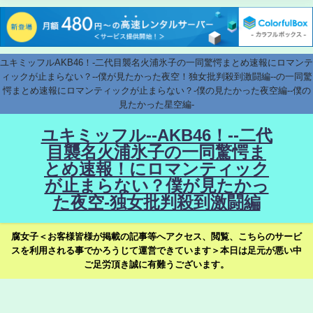
ユキミッフルAKB46！-二代目襲名火浦氷子の一同驚愕まとめ速報にロマンテ
ィックが止まらない？--僕が見たかった夜空！独女批判殺到激闘編--の一同驚
愕まとめ速報にロマンティックが止まらない？-僕の見たかった夜空編--僕の
見たかった星空編-
ユキミッフル--AKB46！--二代
目襲名火浦氷子の一同驚愕ま
とめ速報！にロマンティック
が止まらない？僕が見たかっ
た夜空-独女批判殺到激闘編
腐女子＜お客様皆様が掲載の記事等へアクセス、閲覧、こちらのサービ
スを利用される事でかろうじて運営できています＞本日は足元が悪い中
ご足労頂き誠に有難うございます。