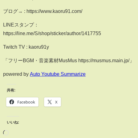
ブログ→ : https://www.kaoru91.com/
LINEスタンプ：
https://line.me/S/shop/sticker/author/1417755
Twitch TV : kaoru91y
「フリーBGM・音楽素材MusMus https://musmus.main.jp/」
powered by
Auto Youtube Summarize
共有:
Facebook
X
いいね: