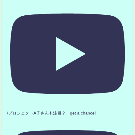
/プロジェクトA子さんも注目？ get a chance!