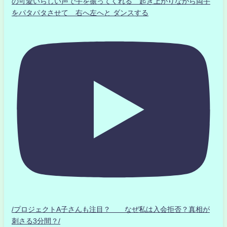
の可愛いらしい声で手を振ってくれる 起き上がりながら両手
をパタパタさせて 右へ左へと ダンスする
/プロジェクトA子さんも注目？ なぜ私は入会拒否？真相が
刺さる3分間？/