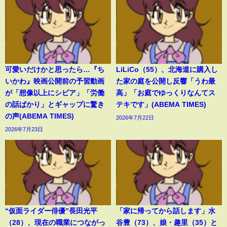
可愛いだけかと思ったら…『ち
LiLiCo（55）、北海道に購入し
いかわ』映画公開前の予習動画
た家の庭を公開し反響「うわ最
が「想像以上にシビア」「労働
高」「お庭でゆっくりなんてス
の話ばかり」とギャップに驚き
テキです」(ABEMA TIMES)
の声(ABEMA TIMES)
2026年7月22日
2026年7月23日
“仮面ライダー俳優”長田光平
「家に帰ってから話します」水
（28）、現在の職業につながっ
谷豊（73）、娘・趣里（35）と