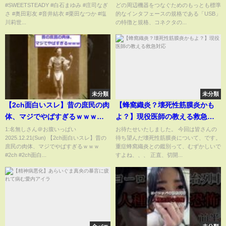
#SWEETSTEADY #白石まゆみ #庄司なぎ
どの周辺機器をつなぐためのもっとも標準
さ #奥田彩友 #音井結衣 #栗田なつか #塩
的なインタフェースの規格である「USB」
川莉世...
の特徴と規格、コネクタの...
未分類
未分類
【2ch面白いスレ】昔の庶民の肉
【蜂窩織炎？壊死性筋膜炎かも
体、マジでやばすぎるｗｗｗ
よ？】現役医師の教える救急対
#2ch #2ch面白いスレ #shorts
応
1:名無しさん＠お腹いっぱい
お待たせいたしました。 今回は皆さんの
2025.12.21(Sun) 【2ch面白いスレ】昔の
待ち望んだ壊死性筋膜炎について、です。
#shortvideo #江戸時代 #2ちゃ
庶民の肉体、マジでやばすぎるｗｗｗ
重症蜂窩織炎との鑑別って、むずかしいで
んねる #2chまとめ #2ch名作ス
#2ch #2ch面白...
すよね、、、 正直、切開...
レ