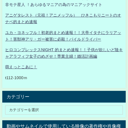
非モテ星人 ！あらゆるマニアの為のマニアックサイト
アニゲタレスト（元祖！アニメッフル） ひきこもりニートのオ
ナベ的まとめ速報
ユカ・ヨネッフル！初老的まとめ速報！！大帝イタチにラリアッ
ト！害獣神アリ・ガー被害に必殺！パイルドライバー
ヒロコンプレックスNIGHT 的まとめ速報！！子供が欲しいど陰キ
ャアラフィフ女子のめざせ！専業主婦！婚活計画編
萌えっとこあに！
t112-1000ｍ
カテゴリー
動画やサムネイルで使用している映像の著作権や肖像権