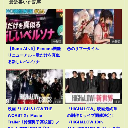
最近書いた記事
未分類
未分類
【Suno AI v5】Persona機能
恋のサマータイム
リニューアル－歌だけを真似
る新しいペルソナ
映画
映画
映画『HiGH＆LOW THE
「HiGH&LOW」映画最終章
WORST X』Music
の制作＆ライブ開催決定！
Trailer〔鈴蘭男子高校篇〕／
（HiGH&LOW 10th