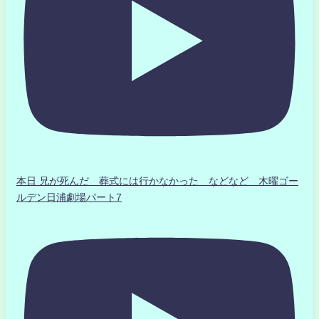
本日 兄が死んだ 葬式には行かなかった などなど 木曜ゴー
ルデン日浦劇場パート7