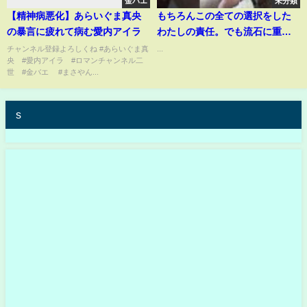
金バエ
未分類
【精神病悪化】あらいぐま真央
もちろんこの全ての選択をした
の暴言に疲れて病む愛内アイラ
わたしの責任。でも流石に重な
りすぎてメンタルへこたれてま
チャンネル登録よろしくね #あらいぐま真
...
央 #愛内アイラ #ロマンチャンネル二
した#海外旅行 #海外ひとり旅 #
世 #金バエ #まさやん...
旅女子 #海外トラブル #人種差別
#ドイツ #オーストリア #寝台列
車
s