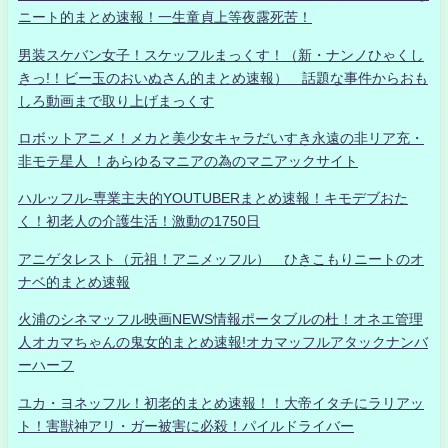
ニート的まとめ速報！一生童貞上等夜露死苦！
男装スケバン女子！スケッフルまっくす！（新・ナンノひゃくし
きっ!！ビー玉のおいぬさん的まとめ速報） 話題な事件からおも
しろ動画まで取り上げまっくす
ロボットアニメ！メカと美少女キャラだいすき永遠の非リア充・
非モテ星人 ！あらゆるマニアの為のマニアックサイト
ハルッフル-専業主夫的YOUTUBERまとめ速報！キモデブおた
く！初老人の介護生活！激動の1750日
アニゲタレスト（元祖！アニメッフル） ひきこもりニートのオ
ナベ的まとめ速報
火浦のシネマッフル映画NEWS情報ポータブルの杜！オネエ管理
人オカマちゃんの鬼女的まとめ速報!オカマッフルアタックナンバ
ーハーフ
ユカ・ヨネッフル！初老的まとめ速報！！大帝イタチにラリアッ
ト！害獣神アリ・ガー被害に必殺！パイルドライバー