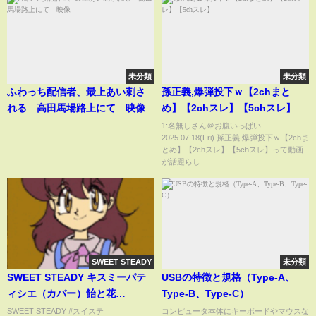
未分類
未分類
ふわっち配信者、最上あい刺さ
孫正義,爆弾投下ｗ【2chまと
れる 高田馬場路上にて 映像
め】【2chスレ】【5chスレ】
...
1:名無しさん＠お腹いっぱい
2025.07.18(Fri) 孫正義,爆弾投下ｗ【2chま
とめ】【2chスレ】【5chスレ】って動画
が話題らし...
SWEET STEADY
未分類
SWEET STEADY キスミーパテ
USBの特徴と規格（Type-A、
ィシエ（カバー）飴と花
Type-B、Type-C）
2024.8.17
SWEET STEADY #スイステ
コンピュータ本体にキーボードやマウスな