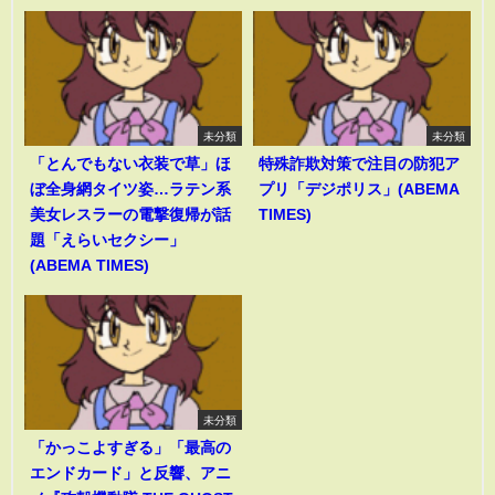
未分類
未分類
「とんでもない衣装で草」ほ
特殊詐欺対策で注目の防犯ア
ぼ全身網タイツ姿…ラテン系
プリ「デジポリス」(ABEMA
美女レスラーの電撃復帰が話
TIMES)
題「えらいセクシー」
(ABEMA TIMES)
未分類
「かっこよすぎる」「最高の
エンドカード」と反響、アニ