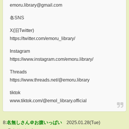
emoru.library@gmail.com
各SNS
X(旧Twitter)
https://twitter.com/emoru_library/
Instagram
https://www.instagram.com/emoru.library/
Threads
https://www.threads.net/@emoru.library
tiktok
www.tiktok.com/@emol_library.official
8:
名無しさん＠お腹いっぱい
2025.01.28(Tue)