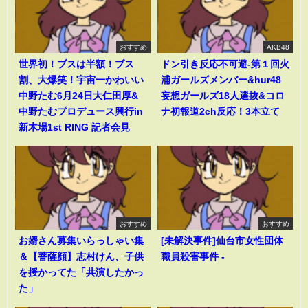
おすすめ
AKB48
世界初！ブスは半額！ブス
ドン引き反応不可避-第１回火
割、大爆笑！宇宙一かわいい
浦ガールズメンバー&hur48
中野たむ6月24日大仁田厚&
妄想ガールズ18人選抜&コロ
中野たむプロデュース興行in
ナ初報道2ch反応！3本立て
新木場1st RING 記者会見
おすすめ
おすすめ
お婿さん募集いらっしゃい集
[未解決事件]仙台市女性団体
＆【菩薩顔】志村けん、子供
職員殺害事件 -
を授かってた「共演したかっ
た」