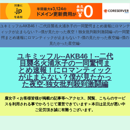
ユキミッフルAKB46！-二代目襲名火浦氷子の一同驚愕まとめ速報にロマンテ
ィックが止まらない？--僕が見たかった夜空！独女批判殺到激闘編--の一同驚
愕まとめ速報にロマンティックが止まらない？-僕の見たかった夜空編--僕の
見たかった星空編-
ユキミッフル--AKB46！--二代
目襲名火浦氷子の一同驚愕ま
とめ速報！にロマンティック
が止まらない？僕が見たかっ
た夜空-独女批判殺到激闘編
腐女子＜お客様皆様が掲載の記事等へアクセス、閲覧、こちらのサービ
スを利用される事でかろうじて運営できています＞本日は足元が悪い中
ご足労頂き誠に有難うございます。