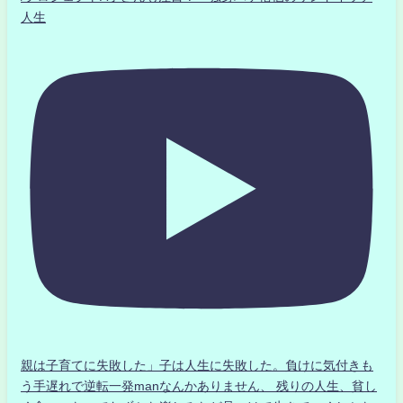
人生
親は子育てに失敗した」子は人生に失敗した。負けに気付きも
う手遅れで逆転一発manなんかありません、 残りの人生、貧し