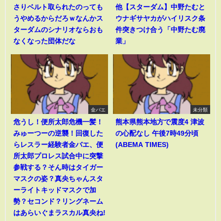
さりベルト取られたのっても
他【スターダム】中野たむと
うやめるからだろｗなんかス
ウナギサヤカがハイリスク条
ターダムのシナリオならおも
件突きつけ合う「中野たむ廃
なくなった団体だな
業」
金バエ
未分類
危うし！便所太郎危機一髪！
熊本県熊本地方で震度4 津波
みゅーつーの逆襲！回復した
の心配なし 午後7時49分頃
らレスラー経験者金バエ、便
(ABEMA TIMES)
所太郎プロレス試合中に突撃
参戦する？そん時はタイガー
マスクの姿？真央ちゃんスタ
ーライトキッドマスクで加
勢？セコンド？リングネーム
はあらいぐまラスカル真央ね!