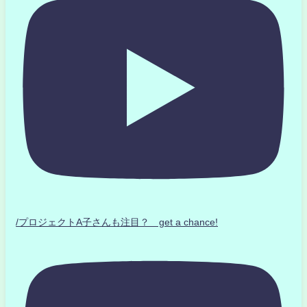
/プロジェクトA子さんも注目？ get a chance!