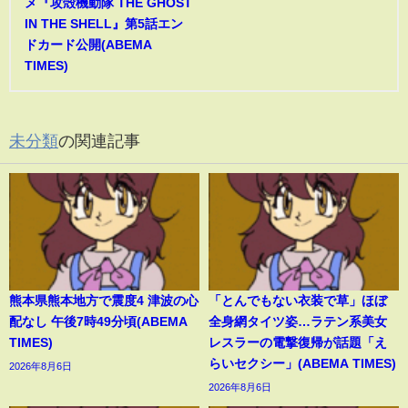
メ『攻殻機動隊 THE GHOST
IN THE SHELL』第5話エン
ドカード公開(ABEMA
TIMES)
未分類
の関連記事
熊本県熊本地方で震度4 津波の心
「とんでもない衣装で草」ほぼ
配なし 午後7時49分頃(ABEMA
全身網タイツ姿…ラテン系美女
TIMES)
レスラーの電撃復帰が話題「え
らいセクシー」(ABEMA TIMES)
2026年8月6日
2026年8月6日