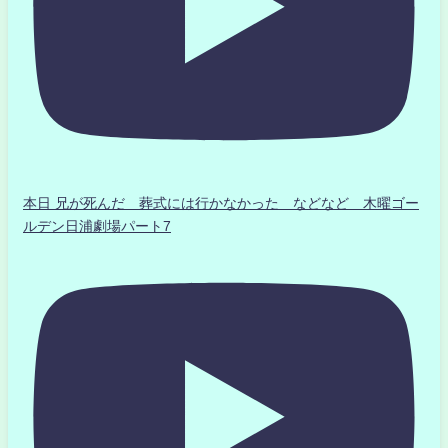
本日 兄が死んだ 葬式には行かなかった などなど 木曜ゴー
ルデン日浦劇場パート7