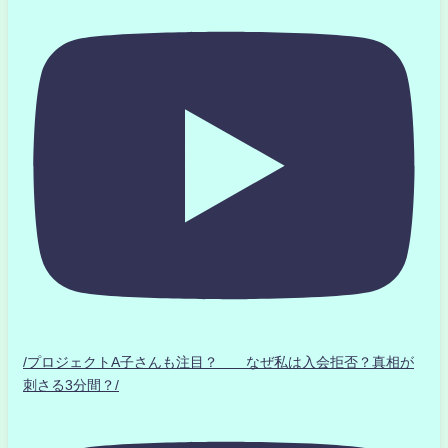
/プロジェクトA子さんも注目？ なぜ私は入会拒否？真相が
刺さる3分間？/