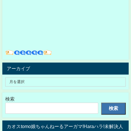
アーカイブ
検索
検索
カオスtomo娘ちゃんねーるアーガマ!Haraハラ!未解決人