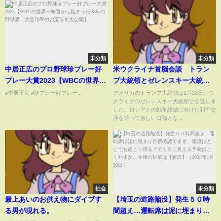
未分類
未分類
中居正広のプロ野球珍プレー好
米ウクライナ首脳会談 トラン
プレー大賞2023【WBCの世界一
プ大統領とゼレンスキー大統領
奪還から始まった今年の野球
が激しい口論
#中居正広 #珍プレー好プレー...
アメリカのトランプ大統領は2月28日、ウ
クライナのゼレンスキー大統領と会談しま
界、大谷翔平のお宝珍を大公
した。ロシアとの戦争終結に向けた和平交
開】
渉を巡って激しい口論とな...
社会
未分類
最上あいのお供え物にダイブす
【埼玉の道路陥没】発生５０時
る男が現れる。
間超え…運転席は泥に埋まり目