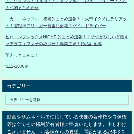
アニゲタレスト（元祖！アニメッフル） ひきこもりニートのオ
ナベ的まとめ速報
ユカ・ヨネッフル！初老的まとめ速報！！大帝イタチにラリアッ
ト！害獣神アリ・ガー被害に必殺！パイルドライバー
ヒロコンプレックスNIGHT 的まとめ速報！！子供が欲しいど陰キ
ャアラフィフ女子のめざせ！専業主婦！婚活計画編
萌えっとこあに！
t112-1000ｍ
カテゴリー
動画やサムネイルで使用している映像の著作権や肖像権
等は全てその権利所有者様に帰属いたします。申しわけ
ございません。お客様からの要望、問題がある記事を削