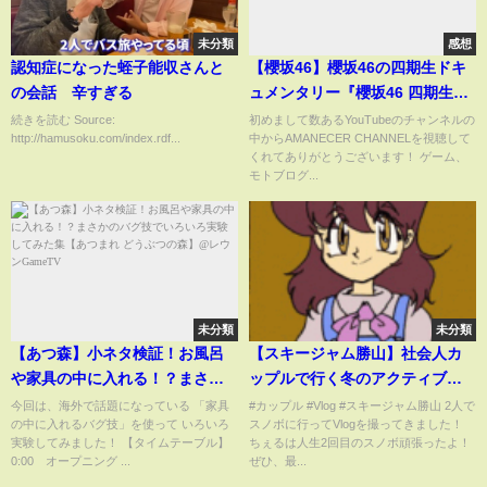
未分類
感想
認知症になった蛭子能収さんと
【櫻坂46】櫻坂46の四期生ドキ
の会話 辛すぎる
ュメンタリー『櫻坂46 四期生物
語 ーいま、わたしたちに、でき
続きを読む Source:
初めまして数あるYouTubeのチャンネルの
http://hamusoku.com/index.rdf...
中からAMANECER CHANNELを視聴して
ることー』Episode 03を観て感
くれてありがとうございます！ ゲーム、
想を語ってみました。【四期
モトブログ...
生】
未分類
未分類
【あつ森】小ネタ検証！お風呂
【スキージャム勝山】社会人カ
や家具の中に入れる！？まさか
ップルで行く冬のアクティブデ
のバグ技でいろいろ実験してみ
ート！
今回は、海外で話題になっている 「家具
#カップル #Vlog #スキージャム勝山 2人で
の中に入れるバグ技」を使って いろいろ
スノボに行ってVlogを撮ってきました！
た集【あつまれ どうぶつの森】
実験してみました！ 【タイムテーブル】
ちぇるは人生2回目のスノボ頑張ったよ！
@レウンGameTV
0:00 オープニング ...
ぜひ、最...