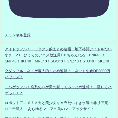
チャンネル登録
アイドッフル！ ワタクシ的まとめ速報 地下格闘アイドルだい
すき！23 ひうらのアニメ放送局101ちゃんねる BNK48 ！
SNH48！JKT48！MNL48！SGO48！GNZ48！STU48！SKE48
タダッフル！ネトゲ廃人的まとめ速報！！ネット乞食DE2000万
パワーズ！
・ハゲッフル！哀愁のハゲ男の髪ってるまとめ速報！！激しくハ
ゲっTEL？
ロボットアニメ！メカと美少女キャラだいすき永遠の非リア充・
非モテ星人 ！あらゆるマニアの為のマニアックサイト