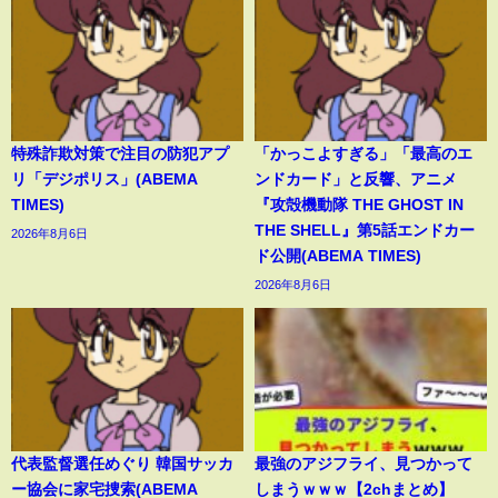
特殊詐欺対策で注目の防犯アプ
「かっこよすぎる」「最高のエ
リ「デジポリス」(ABEMA
ンドカード」と反響、アニメ
TIMES)
『攻殻機動隊 THE GHOST IN
THE SHELL』第5話エンドカー
2026年8月6日
ド公開(ABEMA TIMES)
2026年8月6日
代表監督選任めぐり 韓国サッカ
最強のアジフライ、見つかって
ー協会に家宅捜索(ABEMA
しまうｗｗｗ【2chまとめ】