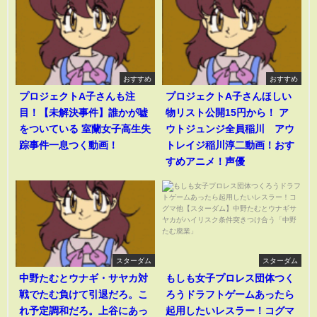
おすすめ
おすすめ
プロジェクトA子さんも注
プロジェクトA子さんほしい
目！【未解決事件】誰かが嘘
物リスト公開15円から！ ア
をついている 室蘭女子高生失
ウトジュンジ全員稲川 アウ
踪事件一息つく動画！
トレイジ稲川淳二動画！おす
すめアニメ！声優
スターダム
スターダム
中野たむとウナギ・サヤカ対
もしも女子プロレス団体つく
戦でたむ負けて引退だろ。こ
ろうドラフトゲームあったら
れ予定調和だろ。上谷にあっ
起用したいレスラー！コグマ