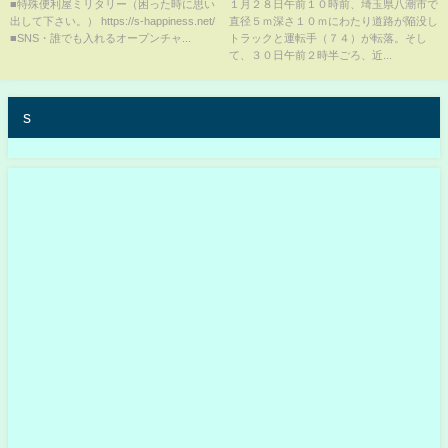
視確認できず 陥没はどこでも
■特殊便利屋ミリタリー（困った時に思い
１月２８日午前１０時前、埼玉県八潮市で
出して下さい。） https://s-happiness.net/
直径５ｍ深さ１０ｍにわたり道路が陥没し
起こり得る？でも目に見える予
■SNS・誰でも入れるオープンチャ...
トラックと運転手（７４）が転落。そし
兆はごくわずか…今後の対策は
て、３０日午前２時半ごろ、近...
【解説】（2025年1月30日）
s