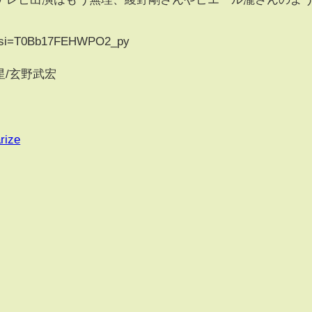
o?si=T0Bb17FEHWPO2_py
龍星/玄野武宏
rize