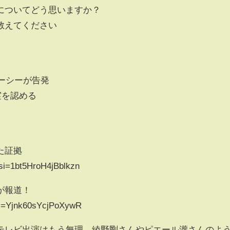
についてどう思いますか？
教えてください
ガーシーが告発
実を認める
た証拠
si=1bt5HroH4jBblkzn
が報道！
si=Yjnk60sYcjPoXywR
テレビ出演はもう無理、綾野剛さんやピエール瀧さんのよ