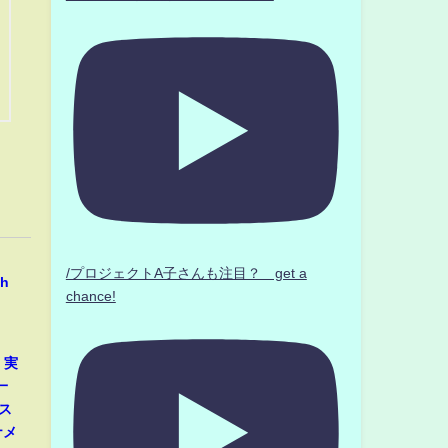
/プロジェクトA子さんも注目？ get a
h
chance!
」実
一
ス
ナメ