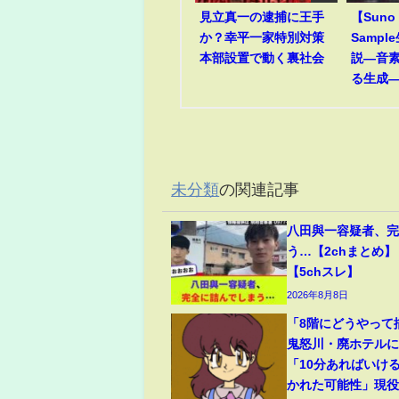
見立真一の逮捕に王手
【Suno
か？幸平一家特別対策
Samp
本部設置で動く裏社会
説―音
る生成
未分類
の関連記事
八田與一容疑者、
う…【2chまとめ】
【5chスレ】
2026年8月8日
「8階にどうやって
鬼怒川・廃ホテルに
「10分あればいけ
かれた可能性」現