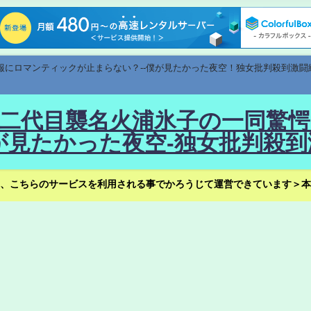
速報にロマンティックが止まらない？--僕が見たかった夜空！独女批判殺到激闘
！--二代目襲名火浦氷子の一同
見たかった夜空-独女批判殺到
、こちらのサービスを利用される事でかろうじて運営できています＞本