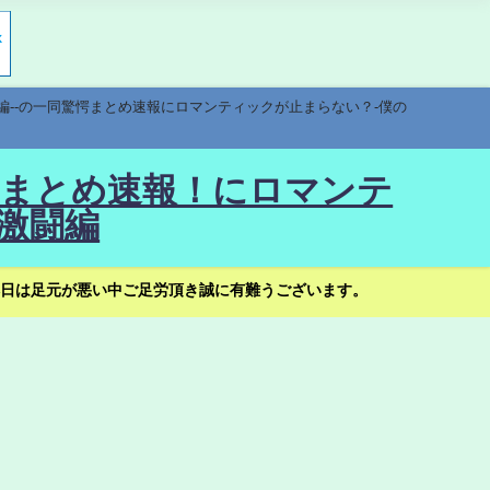
編--の一同驚愕まとめ速報にロマンティックが止まらない？-僕の
驚愕まとめ速報！にロマンテ
激闘編
日は足元が悪い中ご足労頂き誠に有難うございます。