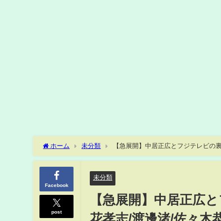
ホーム
未分類
【急展開】中居正広とフジテレビの裏取
未分類
Facebook
【急展開】中居正広と
post
花孝志/渡邊渚/佐々木