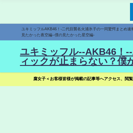
ユキミッフルAKB46！-二代目襲名火浦氷子の一同驚愕まとめ
見たかった夜空編--僕の見たかった星空編-
ユキミッフル--AKB46
ィックが止まらない？僕が
腐女子＜お客様皆様が掲載の記事等へアクセス、閲覧