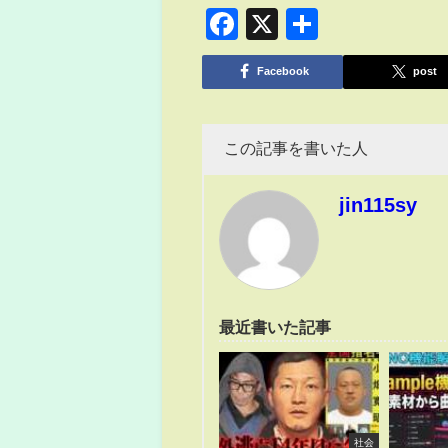
Facebook
X
共
有
Facebook
post
この記事を書いた人
jin115sy
最近書いた記事
社会