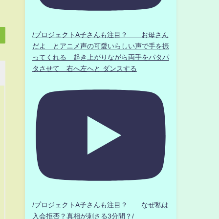
/プロジェクトA子さんも注目？ お母さん
だよ とアニメ声の可愛いらしい声で手を振
ってくれる 起き上がりながら両手をパタパ
タさせて 右へ左へと ダンスする
/プロジェクトA子さんも注目？ なぜ私は
入会拒否？真相が刺さる3分間？/