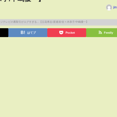
ji
はてブ
Pocket
Feedly