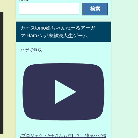
検索
カオスtomo娘ちゃんねーるアーガ
マ!Haraハラ!未解決人生ゲーム
ハゲて無双
/プロジェクトA子さんも注目？ 独身ハゲ僧