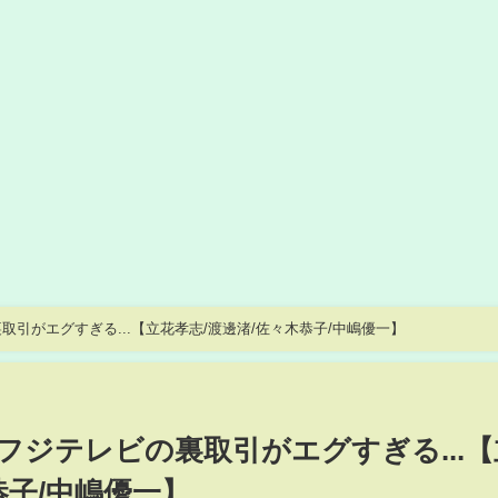
引がエグすぎる...【立花孝志/渡邊渚/佐々木恭子/中嶋優一】
フジテレビの裏取引がエグすぎる...【
恭子/中嶋優一】