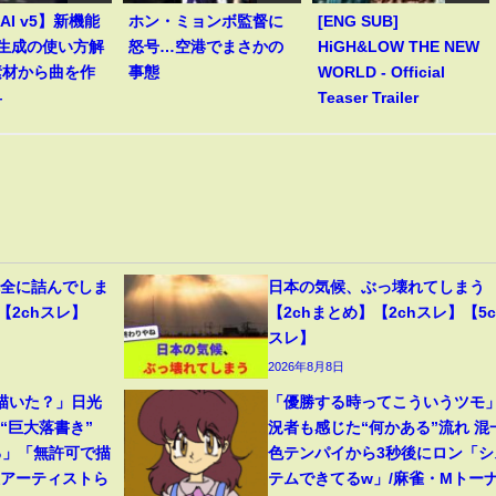
 AI v5】新機能
ホン・ミョンボ監督に
[ENG SUB]
le生成の使い方解
怒号…空港でまさかの
HiGH&LOW THE NEW
素材から曲を作
事態
WORLD - Official
―
Teaser Trailer
完全に詰んでしま
日本の気候、ぶっ壊れてしまう
【2chスレ】
【2chまとめ】【2chスレ】【5c
スレ】
2026年8月8日
描いた？」日光
「優勝する時ってこういうツモ
“巨大落書き”
況者も感じた“何かある”流れ 混
る」「無許可で描
色テンパイから3秒後にロン「シ
役アーティストら
テムできてるw」/麻雀・Mトー