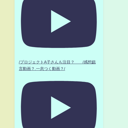
/プロジェクトA子さんも注目？ /感想戯
言動画？.一息つく動画？/