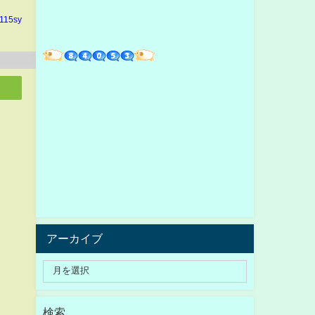
n115sy
アーカイブ
検索