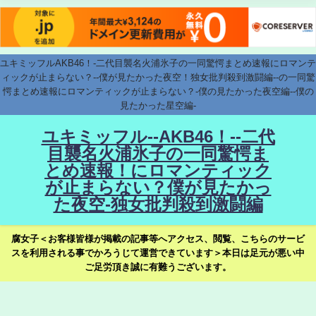
ユキミッフルAKB46！-二代目襲名火浦氷子の一同驚愕まとめ速報にロマンテ
ィックが止まらない？--僕が見たかった夜空！独女批判殺到激闘編--の一同驚
愕まとめ速報にロマンティックが止まらない？-僕の見たかった夜空編--僕の
見たかった星空編-
ユキミッフル--AKB46！--二代
目襲名火浦氷子の一同驚愕ま
とめ速報！にロマンティック
が止まらない？僕が見たかっ
た夜空-独女批判殺到激闘編
腐女子＜お客様皆様が掲載の記事等へアクセス、閲覧、こちらのサービ
スを利用される事でかろうじて運営できています＞本日は足元が悪い中
ご足労頂き誠に有難うございます。