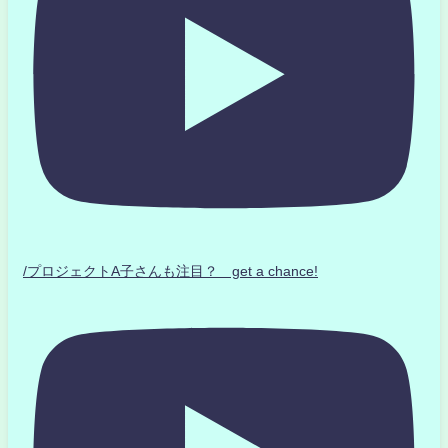
/プロジェクトA子さんも注目？ get a chance!