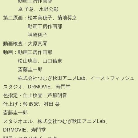
動画工房作画部
卓 子意、水野公彰
第二原画：松本美穂子、菊地奨之
動画工房作画部
神崎桃子
動画検査：大原真琴
動画：動画工房作画部
松山璃音、山口倫奈
斎藤圭一郎
株式会社つむぎ秋田アニメLab、イーストフィッシュ
スタジオ、DRMOVIE、寿門堂
色指定・仕上検査：芦原明音
仕上げ：呉 政宏、村田 栞
斎藤圭一郎
スタジオエル、株式会社つむぎ秋田アニメLab、
DRMOVIE、寿門堂