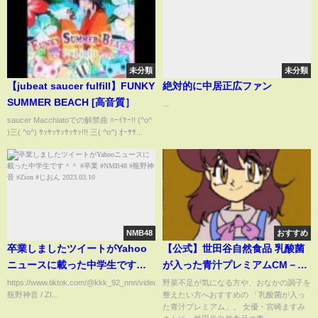
未分類
未分類
【jubeat saucer fulfill】FUNKY
絶対的に中居正広ファン
SUMMER BEACH [高音質］
...
saucer Macchiatoでの解禁曲 ﾊｰｲﾔｰ!! (^o^
)三( ^o^) ｻｯｻｯｻｯｻｯｻｯ!!! 三( ^o^) ｵｰｻｻ...
NMB48
おすすめ
卒業しましたツイートがYahoo
【公式】世田谷自然食品 乳酸菌
ニュースに載った中学生です＾
が入った青汁プレミアムCM－宮
＾ #卒業 #NMB48 #瓶野神音
崎ますみさん編
https://www.tiktok.com/@kkk_92_nnn/video/7208881303079374081
野菜不足が気になる方や、おなかの調子を
瓶野神音 / ZI...
整えたい方へおすすめの 「乳酸菌が入っ
#Zion #じおん 2023.03.10
た青汁プレミアム」。 女優・宮崎ますみ