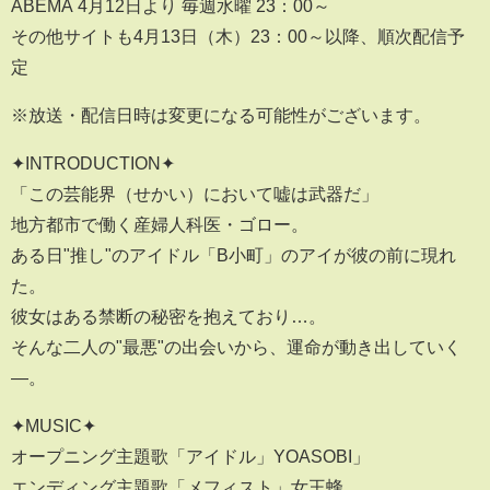
ABEMA 4月12日より 毎週水曜 23：00～
その他サイトも4月13日（木）23：00～以降、順次配信予
定
※放送・配信日時は変更になる可能性がございます。
✦INTRODUCTION✦
「この芸能界（せかい）において嘘は武器だ」
地方都市で働く産婦人科医・ゴロー。
ある日"推し"のアイドル「B小町」のアイが彼の前に現れ
た。
彼女はある禁断の秘密を抱えており…。
そんな二人の"最悪"の出会いから、運命が動き出していく
―。
✦MUSIC✦
オープニング主題歌「アイドル」YOASOBI」
エンディング主題歌「メフィスト」女王蜂