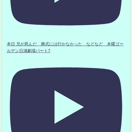
本日 兄が死んだ 葬式には行かなかった などなど 木曜ゴー
ルデン日浦劇場パート7