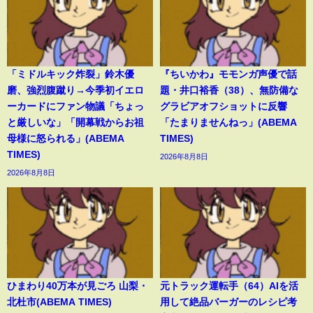
「ミドルキック炸裂」鈴木優
『ちいかわ』モモンガ声優で話
磨、強烈腹蹴り→今季初イエロ
題・井口裕香（38）、無防備な
ーカードにファン物議「ちょっ
グラビアオフショットに反響
と厳しいな」「開幕戦からお祖
「たまりませんねっ」(ABEMA
母様に怒られる」(ABEMA
TIMES)
TIMES)
2026年8月8日
2026年8月8日
ひまわり40万本が見ごろ 山梨・
元トラック運転手（64）AIを活
北杜市(ABEMA TIMES)
用して絶品バーガーのレシピ考