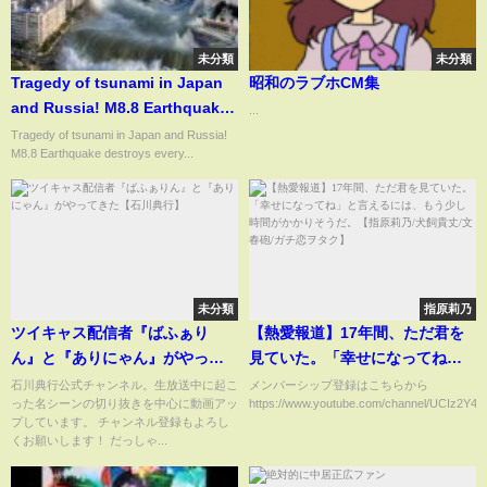
未分類
未分類
Tragedy of tsunami in Japan
昭和のラブホCM集
and Russia! M8.8 Earthquake
...
destroys everything, Hawaii
Tragedy of tsunami in Japan and Russia!
M8.8 Earthquake destroys every...
on alert
未分類
指原莉乃
ツイキャス配信者『ばふぁり
【熱愛報道】17年間、ただ君を
ん』と『ありにゃん』がやって
見ていた。「幸せになってね」
きた【石川典行】
と言えるには、もう少し時間が
石川典行公式チャンネル。生放送中に起こ
メンバーシップ登録はこちらから
った名シーンの切り抜きを中心に動画アッ
https://www.youtube.com/channel/UCIz2Y4
かかりそうだ。【指原莉乃/犬飼
プしています。 チャンネル登録もよろし
貴丈/文春砲/ガチ恋ヲタク】
くお願いします！ だっしゃ...