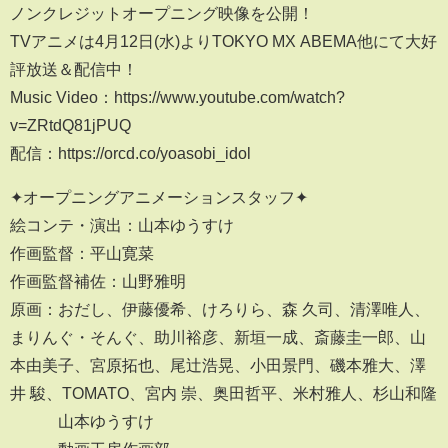
ノンクレジットオープニング映像を公開！
TVアニメは4月12日(水)よりTOKYO MX ABEMA他にて大好
評放送＆配信中！
Music Video：https://www.youtube.com/watch?
v=ZRtdQ81jPUQ
配信：https://orcd.co/yoasobi_idol
✦オープニングアニメーションスタッフ✦
絵コンテ・演出：山本ゆうすけ
作画監督：平山寛菜
作画監督補佐：山野雅明
原画：おだし、伊藤優希、けろりら、森 久司、清澤唯人、
まりんぐ・そんぐ、助川裕彦、新垣一成、斎藤圭一郎、山
本由美子、宮原拓也、尾辻浩晃、小田景門、磯本雅大、澤
井 駿、TOMATO、宮内 崇、奥田哲平、米村雅人、杉山和隆
山本ゆうすけ