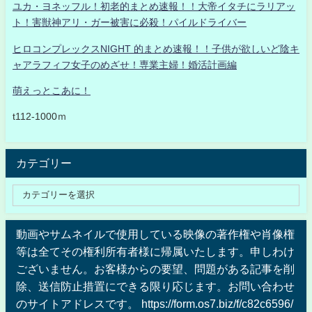
ユカ・ヨネッフル！初老的まとめ速報！！大帝イタチにラリアッ
ト！害獣神アリ・ガー被害に必殺！パイルドライバー
ヒロコンプレックスNIGHT 的まとめ速報！！子供が欲しいど陰キ
ャアラフィフ女子のめざせ！専業主婦！婚活計画編
萌えっとこあに！
t112-1000ｍ
カテゴリー
動画やサムネイルで使用している映像の著作権や肖像権
等は全てその権利所有者様に帰属いたします。申しわけ
ございません。お客様からの要望、問題がある記事を削
除、送信防止措置にできる限り応じます。お問い合わせ
のサイトアドレスです。 https://form.os7.biz/f/c82c6596/