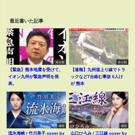
最近書いた記事
未分類
未分類
【緊急】熊本地震を受けて、
【速報】九州道上り線でトラ
イオン九州が緊急声明を発
ックなど7台絡む事故 6人け
表。
が 熊本
感想
感想
流氷海峡 / 竹川美子 cover by
山口ひろみ / 三江線 cover by