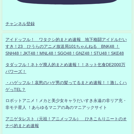
チャンネル登録
アイドッフル！ ワタクシ的まとめ速報 地下格闘アイドルだい
すき！23 ひうらのアニメ放送局101ちゃんねる BNK48 ！
SNH48！JKT48！MNL48！SGO48！GNZ48！STU48！SKE48
タダッフル！ネトゲ廃人的まとめ速報！！ネット乞食DE2000万
パワーズ！
・ハゲッフル！哀愁のハゲ男の髪ってるまとめ速報！！激しくハ
ゲっTEL？
ロボットアニメ！メカと美少女キャラだいすき永遠の非リア充・
非モテ星人 ！あらゆるマニアの為のマニアックサイト
アニゲタレスト（元祖！アニメッフル） ひきこもりニートのオ
ナベ的まとめ速報