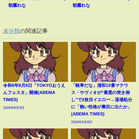
朝霧れな
朝霧れな
未分類
の関連記事
令和8年8月8日「TOKYOおうえ
「軽率だな」浦和10番マテウ
んフェスタ」開催(ABEMA
ス・サヴィオが“最悪の突き倒
TIMES)
し”で2枚目イエロー→退場処分
に「熱い性格が裏目に出たか」
2026年8月9日
(ABEMA TIMES)
2026年8月8日