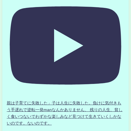
親は子育てに失敗した」子は人生に失敗した。負けに気付きも
う手遅れで逆転一発manなんかありません、 残りの人生、貧し
く食いつないでわずかな楽しみなど見つけて生きていくしかな
いのです。ないのです。