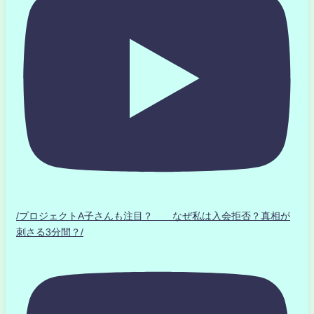
/プロジェクトA子さんも注目？ なぜ私は入会拒否？真相が
刺さる3分間？/