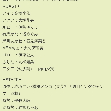
✦CAST✦
アイ：高橋李依
アクア：大塚剛央
ルビー：伊駒ゆりえ
有馬かな：潘めぐみ
黒川あかね：石見舞菜香
MEMちょ：大久保瑠美
ゴロー：伊東健人
さりな：高柳知葉
アクア（幼少期）：内山夕実
✦STAFF✦
原作：赤坂アカ×横槍メンゴ（集英社「週刊ヤングジャン
プ」連載）
監督：平牧大輔
助監督：猫富ちゃお