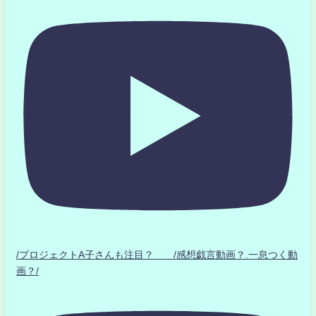
/プロジェクトA子さんも注目？ /感想戯言動画？.一息つく動
画？/