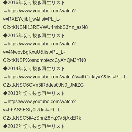
◆2016年切り抜き再生リスト
→https://www.youtube.com/watch?
v=RXEYcjjbf_w&list=PL_L-
C2xtKNSNl13REVWU4mbbS3Yz_asN8
◆2015年切り抜き再生リスト
→https://www.youtube.com/watch?
v=4NwovBgKxuU&list=PL_L-
C2xtKNSPXosnqmpfezcCyAYQM3YN0
◆2014年切り抜き再生リスト
→https://www.youtube.com/watch?v=iIR1i-ktyvY&list=PL_L-
C2xtKNSO6GVn3lRddes0JN0_JMtZG
◆2013年切り抜き再生リスト
→https://www.youtube.com/watch?
v=F6AS5ESty0s&list=PL_L-
C2xtKNSO5tt4zShnZ8YqXV5jAxERk
◆2012年切り抜き再生リスト