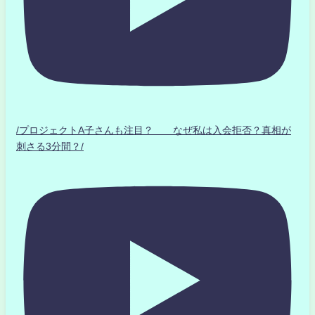
/プロジェクトA子さんも注目？ なぜ私は入会拒否？真相が
刺さる3分間？/