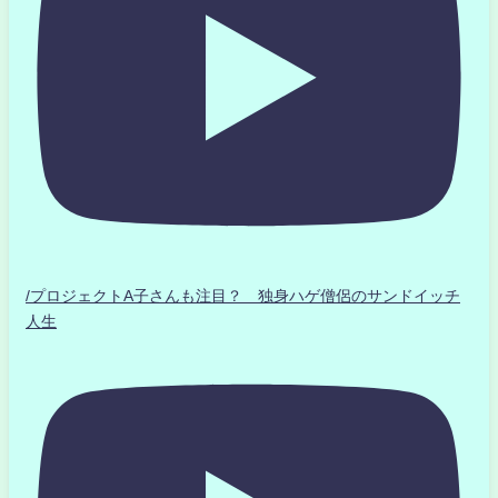
/プロジェクトA子さんも注目？ 独身ハゲ僧侶のサンドイッチ
人生