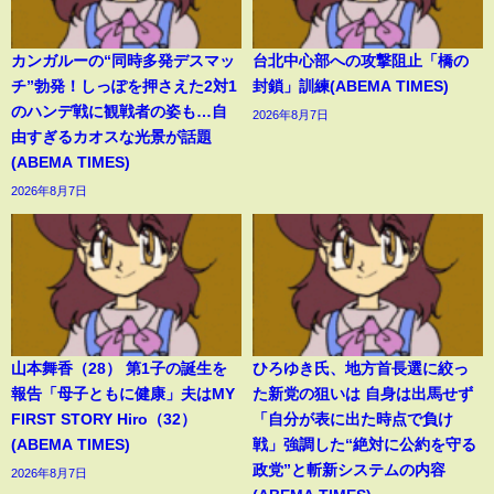
カンガルーの“同時多発デスマッ
台北中心部への攻撃阻止「橋の
チ”勃発！しっぽを押さえた2対1
封鎖」訓練(ABEMA TIMES)
のハンデ戦に観戦者の姿も…自
2026年8月7日
由すぎるカオスな光景が話題
(ABEMA TIMES)
2026年8月7日
山本舞香（28） 第1子の誕生を
ひろゆき氏、地方首長選に絞っ
報告「母子ともに健康」夫はMY
た新党の狙いは 自身は出馬せず
FIRST STORY Hiro（32）
「自分が表に出た時点で負け
(ABEMA TIMES)
戦」強調した“絶対に公約を守る
政党”と斬新システムの内容
2026年8月7日