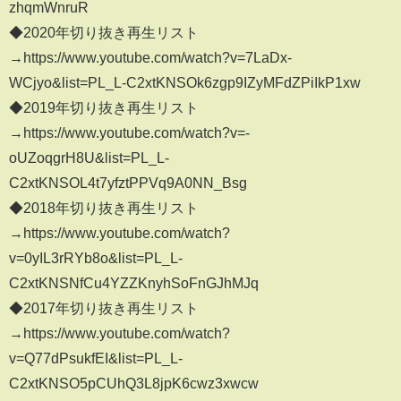
zhqmWnruR
◆2020年切り抜き再生リスト
→https://www.youtube.com/watch?v=7LaDx-
WCjyo&list=PL_L-C2xtKNSOk6zgp9IZyMFdZPiIkP1xw
◆2019年切り抜き再生リスト
→https://www.youtube.com/watch?v=-
oUZoqgrH8U&list=PL_L-
C2xtKNSOL4t7yfztPPVq9A0NN_Bsg
◆2018年切り抜き再生リスト
→https://www.youtube.com/watch?
v=0yIL3rRYb8o&list=PL_L-
C2xtKNSNfCu4YZZKnyhSoFnGJhMJq
◆2017年切り抜き再生リスト
→https://www.youtube.com/watch?
v=Q77dPsukfEI&list=PL_L-
C2xtKNSO5pCUhQ3L8jpK6cwz3xwcw