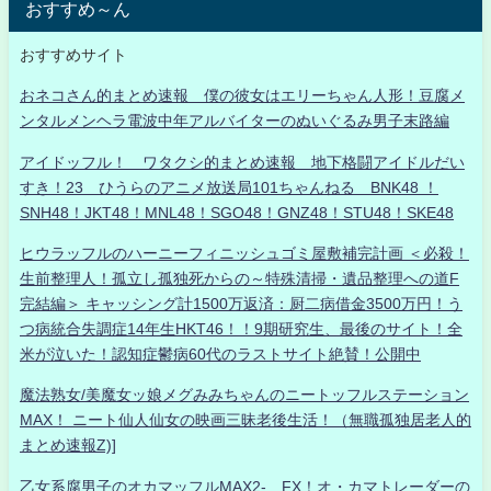
おすすめ～ん
おすすめサイト
おネコさん的まとめ速報 僕の彼女はエリーちゃん人形！豆腐メ
ンタルメンヘラ電波中年アルバイターのぬいぐるみ男子末路編
アイドッフル！ ワタクシ的まとめ速報 地下格闘アイドルだい
すき！23 ひうらのアニメ放送局101ちゃんねる BNK48 ！
SNH48！JKT48！MNL48！SGO48！GNZ48！STU48！SKE48
ヒウラッフルのハーニーフィニッシュゴミ屋敷補完計画 ＜必殺！
生前整理人！孤立し孤独死からの～特殊清掃・遺品整理への道F
完結編＞ キャッシング計1500万返済：厨二病借金3500万円！う
つ病統合失調症14年生HKT46！！9期研究生、最後のサイト！全
米が泣いた！認知症鬱病60代のラストサイト絶賛！公開中
魔法熟女/美魔女ッ娘メグみみちゃんのニートッフルステーション
MAX！ ニート仙人仙女の映画三昧老後生活！（無職孤独居老人的
まとめ速報Z)]
乙女系腐男子のオカマッフルMAX2- FX！オ・カマトレーダーの