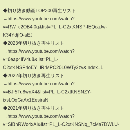
◆切り抜き動画TOP300再生リスト
→https://www.youtube.com/watch?
v=RW_c2OB4i0g&list=PL_L-C2xtKNSP-lEQcaJw-
K34YdjIO-aEJ
◆2023年切り抜き再生リスト
→https://www.youtube.com/watch?
v=6eap4ilV4u8&list=PL_L-
C2xtKNSP4oEY_IRrMPC20L0WTy2zv&index=1
◆2022年切り抜き再生リスト
→https://www.youtube.com/watch?
v=BJr5Tu8wnX4&list=PL_L-C2xtKNSNZY-
ixsLOqGaAx1EesjraN
◆2021年切り抜き再生リスト
→https://www.youtube.com/watch?
v=SiBhRWo4xAI&list=PL_L-C2xtKNSNq_7cMa7DWLU-