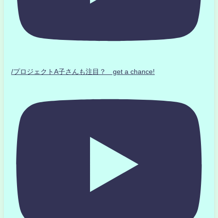
/プロジェクトA子さんも注目？ get a chance!