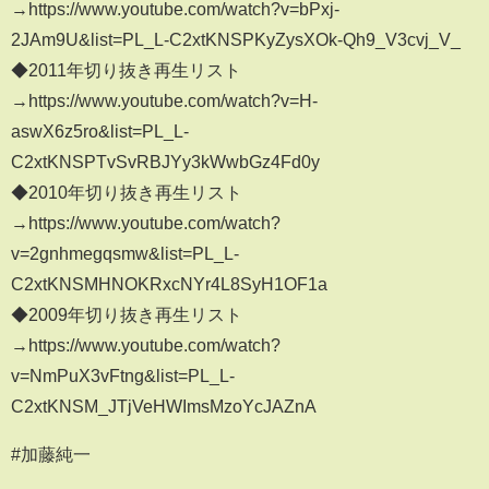
→https://www.youtube.com/watch?v=bPxj-
2JAm9U&list=PL_L-C2xtKNSPKyZysXOk-Qh9_V3cvj_V_
◆2011年切り抜き再生リスト
→https://www.youtube.com/watch?v=H-
aswX6z5ro&list=PL_L-
C2xtKNSPTvSvRBJYy3kWwbGz4Fd0y
◆2010年切り抜き再生リスト
→https://www.youtube.com/watch?
v=2gnhmegqsmw&list=PL_L-
C2xtKNSMHNOKRxcNYr4L8SyH1OF1a
◆2009年切り抜き再生リスト
→https://www.youtube.com/watch?
v=NmPuX3vFtng&list=PL_L-
C2xtKNSM_JTjVeHWImsMzoYcJAZnA
#加藤純一