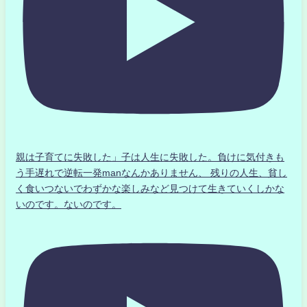
親は子育てに失敗した」子は人生に失敗した。負けに気付きも
う手遅れで逆転一発manなんかありません、 残りの人生、貧し
く食いつないでわずかな楽しみなど見つけて生きていくしかな
いのです。ないのです。