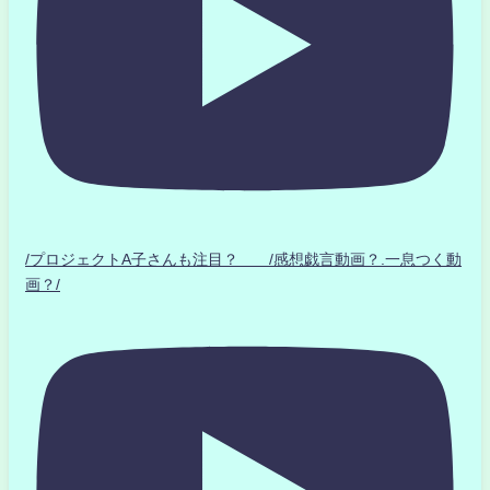
/プロジェクトA子さんも注目？ /感想戯言動画？.一息つく動
画？/