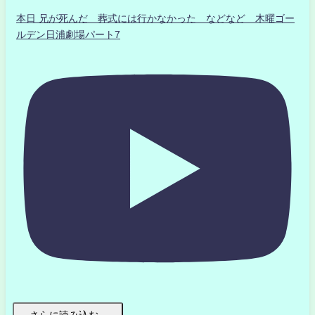
本日 兄が死んだ 葬式には行かなかった などなど 木曜ゴー
ルデン日浦劇場パート7