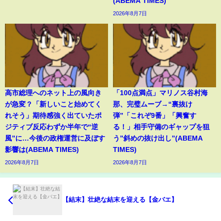
(ABEMA TIMES)
2026年8月7日
高市総理へのネット上の風向き
「100点満点」マリノス谷村海
が急変？「新しいこと始めてく
那、完璧ムーブ→“裏抜け
れそう」期待感強く出ていたポ
弾”「これぞ9番」「興奮す
ジティブ反応わずか半年で“逆
る！」相手守備のギャップを狙
風”に…今後の政権運営に及ぼす
う”斜めの抜け出し”(ABEMA
影響は(ABEMA TIMES)
TIMES)
2026年8月7日
2026年8月7日
【結末】壮絶な結末を迎える【金バエ】