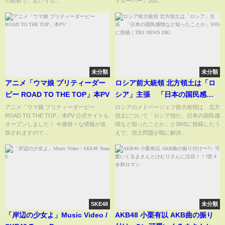
の取材で、近いうち...
トルーパー』202...
未分類
未分類
アニメ「ウマ娘 プリティーダー
ロシア前大統領 北方領土は「ロ
ビー ROAD TO THE TOP」本PV
シア」主張 「日本の国民感情
など知ったことか」SNSに投稿
アニメ「ウマ娘 プリティーダービー
ロシアのメドベージェフ前大統領は、北方
ROAD TO THE TOP」本PV 公式サイトも
領土について「ロシア領だ。日本の国民感
｜TBS NEWS DIG
オープンしました！ 今後様々な情報が追
情など知ったことか」とSNSに投稿したう
加されますので...
えで、領土問題が既に解決...
SKE48
未分類
「岸辺の少女よ」Music Video /
AKB48 小栗有以 AKB曲の振り