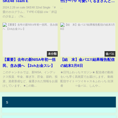
SKE48 Team E
付け〜?✨ 可愛いくるまさんとけ
むりさんに注目！！?笑 #令和ロ
2024.2.28 on sale SKE48 32nd Single 「#
...
愛のホログラム」 TYPE-C収録 c/w「岸辺
マン
の少女よ」（Te...
未分類
金バエ
【重要】去年の新NISA年初一括
【結 末】金バエ!!結果報告配信
民、含み損へ 【2chお金スレ】
の結末3月8日
このチャンネルでは、新NISA、インデッ
★日刊ふわっちマガジン★ 配信者の動画
クス投資、年金、稼ぎ方、貯金、節約、投
をいち早く高画質でお届けします。 動画
資、資産形成など、厳選された情報をお届
配信サイト⇒ツイキャス＆ふわっち 出演
けしています。 ■この動...
者 ⇒金バエ、しんや...
s