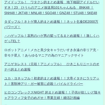
アイドッフル！ ワタクシ的まとめ速報 地下格闘アイドルだい
すき！23 ひうらのアニメ放送局101ちゃんねる BNK48 ！
SNH48！JKT48！MNL48！SGO48！GNZ48！STU48！SKE48
タダッフル！ネトゲ廃人的まとめ速報！！ネット乞食DE2000万
パワーズ！
・ハゲッフル！哀愁のハゲ男の髪ってるまとめ速報！！激しくハ
ゲっTEL？
ロボットアニメ！メカと美少女キャラだいすき永遠の非リア充・
非モテ星人 ！あらゆるマニアの為のマニアックサイト
アニゲタレスト（元祖！アニメッフル） ひきこもりニートのオ
ナベ的まとめ速報
ユカ・ヨネッフル！初老的まとめ速報！！大帝イタチにラリアッ
ト！害獣神アリ・ガー被害に必殺！パイルドライバー
ヒロコンプレックスNIGHT 的まとめ速報！！子供が欲しいど陰キ
ャアラフィフ女子のめざせ！専業主婦！婚活計画編