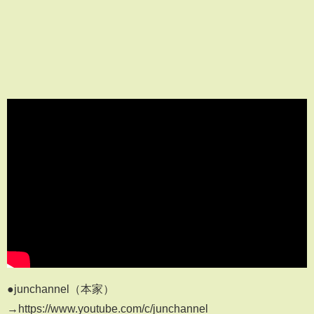
●junchannel（本家）
→https://www.youtube.com/c/junchannel