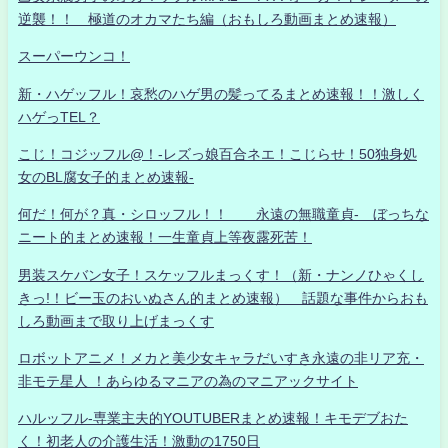
逆襲！！ 極道のオカマたち編（おもしろ動画まとめ速報）
スーパーウンコ！
新・ハゲッフル！哀愁のハゲ男の髪ってるまとめ速報！！激しく
ハゲっTEL？
こじ！コジッフル@！-レズっ娘百合ネエ！こじらせ！50独身処
女のBL腐女子的まとめ速報-
何だ！何が？真・シロッフル！！ 永遠の無職童貞- ぼっちな
ニート的まとめ速報！一生童貞上等夜露死苦！
男装スケバン女子！スケッフルまっくす！（新・ナンノひゃくし
きっ!！ビー玉のおいぬさん的まとめ速報） 話題な事件からおも
しろ動画まで取り上げまっくす
ロボットアニメ！メカと美少女キャラだいすき永遠の非リア充・
非モテ星人 ！あらゆるマニアの為のマニアックサイト
ハルッフル-専業主夫的YOUTUBERまとめ速報！キモデブおた
く！初老人の介護生活！激動の1750日