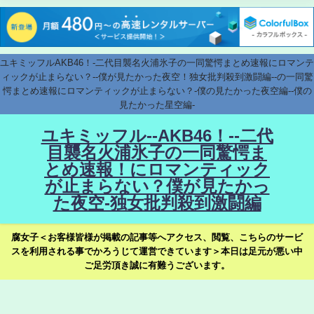
ユキミッフルAKB46！-二代目襲名火浦氷子の一同驚愕まとめ速報にロマンテ
ィックが止まらない？--僕が見たかった夜空！独女批判殺到激闘編--の一同驚
愕まとめ速報にロマンティックが止まらない？-僕の見たかった夜空編--僕の
見たかった星空編-
ユキミッフル--AKB46！--二代
目襲名火浦氷子の一同驚愕ま
とめ速報！にロマンティック
が止まらない？僕が見たかっ
た夜空-独女批判殺到激闘編
腐女子＜お客様皆様が掲載の記事等へアクセス、閲覧、こちらのサービ
スを利用される事でかろうじて運営できています＞本日は足元が悪い中
ご足労頂き誠に有難うございます。