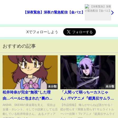
【深夜緊急】深夜の緊急配信【金バエ】
Xでフォローしよう
おすすめの記事
未分類
未分類
松井玲奈が完全“無視”した理
「人間って弱っちーカスじゃ
由…ベールに包まれた“裏の
ん」/TVアニメ『鎧真伝サムライ
顔”に言葉を失う…「SKE48」だ
トルーパー』第4話より
AKB48、SKE48の黄金期を支え、 現在は
【作品情報】 俺らがやらねば誰がやる！
女優・タレント、そして小説家としても活
鎧が照らす！闇夜を照らす! サムライトル
ったことでも有名な女優の結婚
動している松井玲奈さん。 あるメディア
ーパー出陣！ TV アニメ『鎧真伝サムライ
の真相に驚きを隠せない…