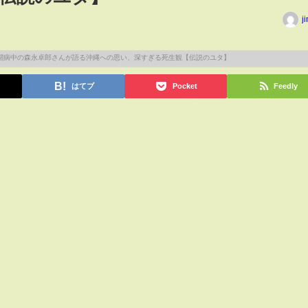
j
はてブ
Pocket
Feedly