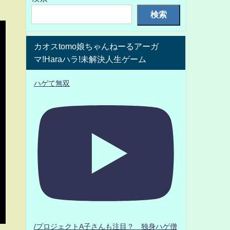
検索
カオスtomo娘ちゃんねーるアーガ
マ!Haraハラ!未解決人生ゲーム
ハゲて無双
/プロジェクトA子さんも注目？ 独身ハゲ僧