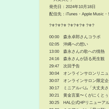
発売日：2024年10月18日
配信先：iTunes・Apple Music
?⚜️?⚜️?⚜️ ?⚜️?⚜️?⚜️ ?⚜️?
00:00 森永卓郎さんコラボ
02:05 沖縄への想い
13:00 森永さんの歌への情熱
24:16 森永さんが語る死生観
29:47 次回予告
30:04 オンラインサロンリニ
30:07 オンラインサロン限
30:17 ミニアルバム「大丈夫
30:21 黄金言葉〜くがにくと
30:25 HAL公式HPリニュー