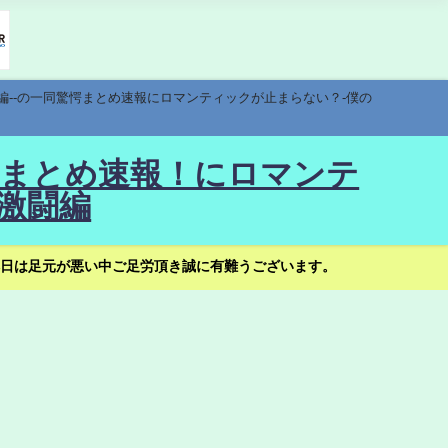
編--の一同驚愕まとめ速報にロマンティックが止まらない？-僕の
驚愕まとめ速報！にロマンテ
激闘編
日は足元が悪い中ご足労頂き誠に有難うございます。