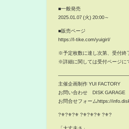
■一般発売
2025.01.07 (火) 20:00～
■販売ページ
https://l-tike.com/yuigirl/
※予定枚数に達し次第、受付終
※詳細に関しては受付ページに
――――――――――――――
主催企画制作 YUI FACTORY
お問い合わせ DISK GARAG
お問合せフォームhttps://info.disk
?⚜️?⚜️?⚜️ ?⚜️?⚜️?⚜️ ?⚜️?
「大丈夫さ」