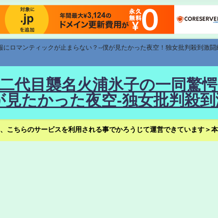
速報にロマンティックが止まらない？--僕が見たかった夜空！独女批判殺到激闘
！--二代目襲名火浦氷子の一同
見たかった夜空-独女批判殺到
、こちらのサービスを利用される事でかろうじて運営できています＞本