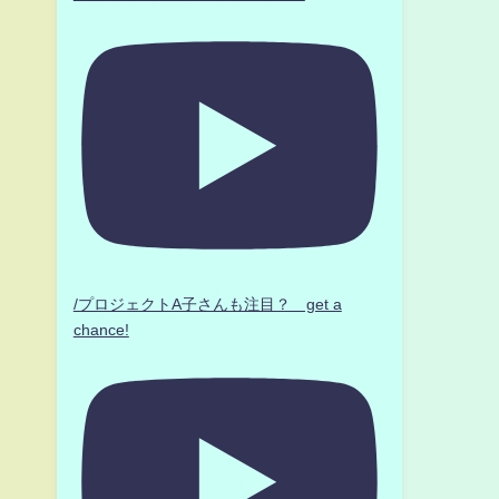
/プロジェクトA子さんも注目？ get a
chance!