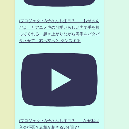
/プロジェクトA子さんも注目？ お母さん
だよ とアニメ声の可愛いらしい声で手を振
ってくれる 起き上がりながら両手をパタパ
タさせて 右へ左へと ダンスする
/プロジェクトA子さんも注目？ なぜ私は
入会拒否？真相が刺さる3分間？/