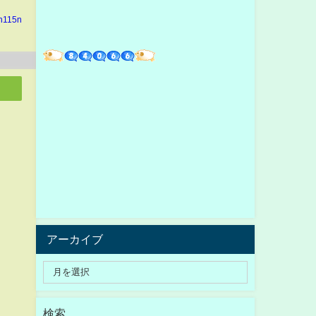
in115n
アーカイブ
検索