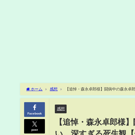
ホーム
感想
【追悼・森永卓郎様】闘病中の森永卓
感想
Facebook
【追悼・森永卓郎様】
post
い、深すぎる死生観【