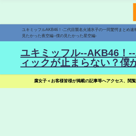
ユキミッフルAKB46！-二代目襲名火浦氷子の一同驚愕まとめ
見たかった夜空編--僕の見たかった星空編-
ユキミッフル--AKB46
ィックが止まらない？僕が
腐女子＜お客様皆様が掲載の記事等へアクセス、閲覧