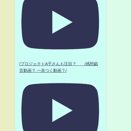
/プロジェクトA子さんも注目？ /感想戯
言動画？.一息つく動画？/